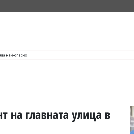
С по пушене на цигари
т на главната улица в