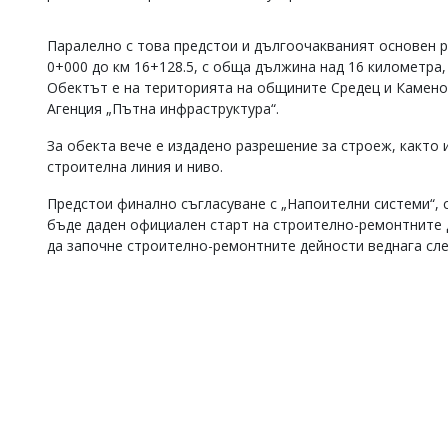
Коментарите
под
Паралелно с това предстои и дългоочакваният основен ре
статиите
0+000 до км 16+128.5, с обща дължина над 16 километра,
се
Обектът е на територията на общините Средец и Камено
въвеждат
Агенция „Пътна инфраструктура“.
от
читателите
За обекта вече е издадено разрешение за строеж, както 
и
редакцията
строителна линия и ниво.
не
носи
Предстои финално съгласуване с „Напоителни системи“, 
отговорност
бъде даден официален старт на строително-ремонтните 
за
да започне строително-ремонтните дейности веднага сл
тях!
Ако
откриете
обиден
за
вас
коментар,
моля
сигнализирайте
ни!