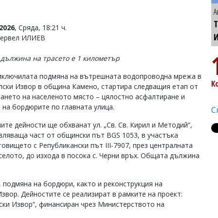
А
Т
2026
, Сряда, 18:21 ч.
Тервел ИЛИЕВ
дължина на трасето е 1 километър
иключилата подмяна на вътрешната водопроводна мрежа в
К
лски Извор в община Камено, стартира следващия етап от
ането на населеното място – цялостно асфалтиране и
 на бордюрите по главната улица.
С
ите дейности ще обхванат ул. „Св. Св. Кирил и Методий“,
вляваща част от общински път BGS 1053, в участъка
товището с Републикански път III-7907, през централната
 селото, до изхода в посока с. Черни връх. Общата дължина
 подмяна на бордюри, както и реконструкция на
звор. Дейностите се реализират в рамките на проект:
ски Извор“, финансиран чрез Министерството на