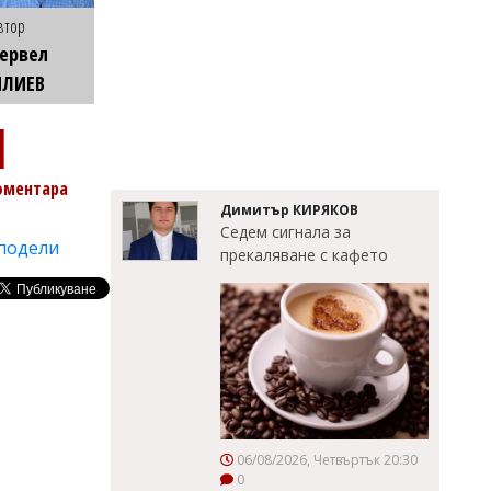
втор
ервел
ИЛИЕВ
1
оментара
Димитър КИРЯКОВ
Седем сигнала за
подели
прекаляване с кафето
06/08/2026, Четвъртък 20:30
0