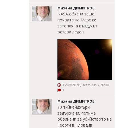
Михаил ДИМИТРОВ
NASA обясни защо
почвата на Марс се
затопля, а въздухът
остава леден
06/08/2026, Четвъртък 20:00
0
Михаил ДИМИТРОВ
10 тийнейджъри
задържани, петима
обвинени за убийството на
Георги в Пловдив