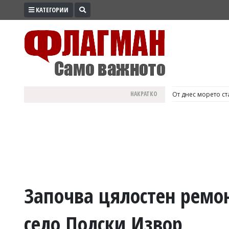
КАТЕГОРИИ
ПРОМО
ЗОНА
ИЗБОРИ
2026
ПРАКТИЧНО
НАКРАТКО
България е №1 в Е
КУЛТУРА
ЗДРАВЕ
ПОЛИТИКА
ОБЩИНИ
ОБЩЕСТВО
ЛАЙФСТАЙЛ
Започва цялостен ремон
ВОЙНАТА
село Полски Извор
В