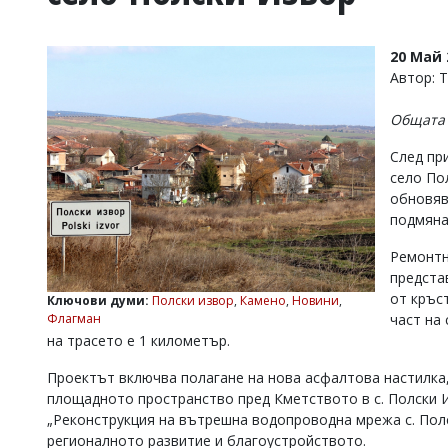
УКРАЙНА
СПОРТ
20 Май 
РАЗСЛЕДВАНЕ
Автор: 
БИЗНЕС
Общата 
ЮГ
След пр
село По
Управители:
обновяв
Веселин
Василев,
подмяна
email:
v.vasilev@flagman.bg
Ремонтн
Катя
предста
Касабова,
от кръс
Ключови думи:
Полски извор
,
Камено
,
Новини
,
еmail:
k.kassabova@flagman.bg
част на
Флагман
на трасето е 1 километър.
Главен
редактор:
Проектът включва полагане на нова асфалтова настилка,
Иван
Колев,
площадното пространство пред Кметството в с. Полски И
email:
„Реконструкция на вътрешна водопроводна мрежа с. Пол
office@flagman.bg
регионалното развитие и благоустройството.