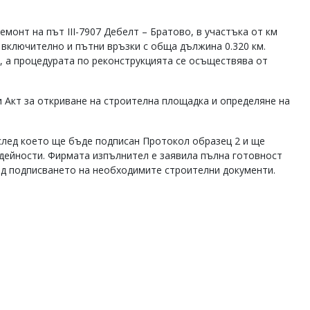
монт на път III-7907 Дебелт – Братово, в участъка от км
 включително и пътни връзки с обща дължина 0.320 км.
, а процедурата по реконструкцията се осъществява от
и Акт за откриване на строителна площадка и определяне на
след което ще бъде подписан Протокол образец 2 и ще
дейности. Фирмата изпълнител е заявила пълна готовност
ед подписването на необходимите строителни документи.