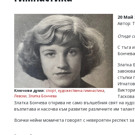
УКРАЙНА
СПОРТ
20 Май 
РАЗСЛЕДВАНЕ
Автор: 
БИЗНЕС
Отиде с
ЮГ
С тъга 
Бончева 
Управители:
Веселин
Златка 
Василев,
завоюва
email:
v.vasilev@flagman.bg
стъпки 
Катя
Игнатов
Касабова,
Виктори
Ключови думи:
спорт
,
художествена гимнастика
,
еmail:
k.kassabova@flagman.bg
Левски
,
Златка Бончева
Таскова 
Златка Бончева открива не само вълшебния свят на худо
Главен
възпитава и насочва към развитие различните им талант
редактор:
Иван
Колев,
Всички нейни момичета говорят с невероятен респект за
email:
office@flagman.bg