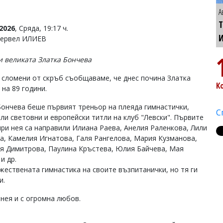
А
Т
2026
, Сряда, 19:17 ч.
Тервел ИЛИЕВ
и великата Златка Бончева
и сломени от скръб съобщаваме, че днес почина Златка
К
на 89 години.
Бончева беше първият треньор на плеяда гимнастички,
С
ли световни и европейски титли на клуб "Левски". Първите
при нея са направили Илиана Раева, Анелия Раленкова, Лили
а, Камелия Игнатова, Галя Рангелова, Мария Кузманова,
я Димитрова, Паулина Кръстева, Юлия Байчева, Мая
и др.
жествената гимнастика на своите възпитанички, но тя ги
и.
 нея и с огромна любов.