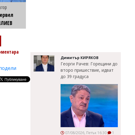
втор
ервел
ИЛИЕВ
1
оментара
Димитър КИРЯКОВ
Георги Рачев: Горещини до
подели
второ пришествие, идват
до 39 градуса
07/08/2026, Петък 16:30
1