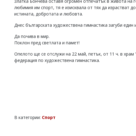
Златка Бончева оставя огромен отпечатък в живота на г
Коментарите
любимия им спорт, тя е изисквала от тях да израстват до
под
истината, добротата и любовта.
статиите
се
Днес българската художествена гимнастика загуби един 
въвеждат
от
Да почива в мир.
читателите
Поклон пред светлата и памет!
и
редакцията
Опелото ще се отслужи на 22 май, петък, от 11 ч. в храм
не
федерация по художествена гимнастика.
носи
отговорност
за
тях!
Ако
откриете
обиден
за
вас
коментар,
моля
В категории:
Спорт
сигнализирайте
ни!