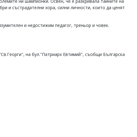
олемите ни шампионки. Освен, че е разкривала тайните на
бри и състрадателни хора, силни личности, които да ценят
изумителен и недостижим педагог, треньор и човек.
 "Св.Георги", на бул."Патриарх Евтимий", съобщи Българска