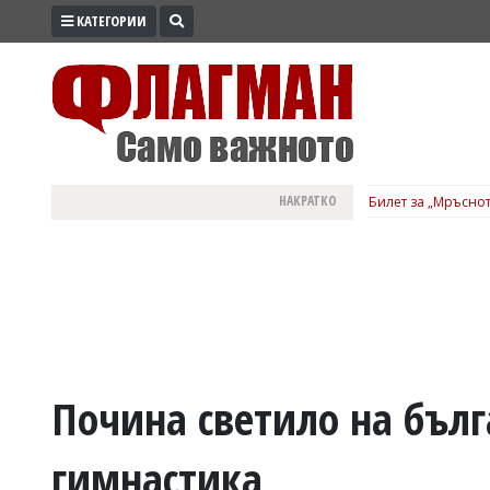
КАТЕГОРИИ
ПРОМО
ЗОНА
ИЗБОРИ
2026
ПРАКТИЧНО
НАКРАТКО
Билет за „Мръснот
КУЛТУРА
ЗДРАВЕ
ПОЛИТИКА
ОБЩИНИ
ОБЩЕСТВО
ЛАЙФСТАЙЛ
Почина светило на бълг
ВОЙНАТА
гимнастика
В