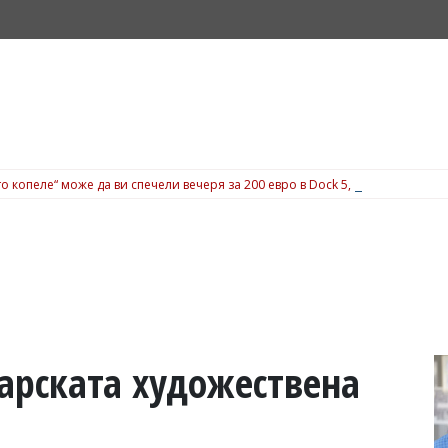
о копеле“ може да ви спечели вечеря за 200 евро в Dock 5, вижте подробн
арската художествена