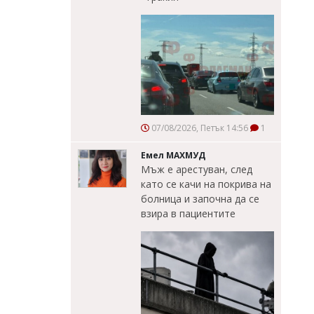
07/08/2026, Петък 14:56
1
Емел МАХМУД
Мъж е арестуван, след
като се качи на покрива на
болница и започна да се
взира в пациентите