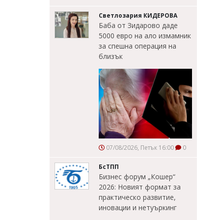
Светлозария КИДЕРОВА
Баба от Зидарово даде
5000 евро на ало измамник
за спешна операция на
близък
07/08/2026, Петък 16:00
0
БсТПП
Бизнес форум „Кошер“
2026: Новият формат за
практическо развитие,
иновации и нетуъркинг