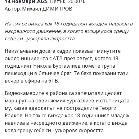
14 Ноември 2025
, Петък, 20:00 ч.
Автор: Михаил ДИМИТРОВ
На тях се вижда как 18-годишният младеж навлиза в
насрещното движение, а когато вижда кола срещу
себе си - ускорява скоростта
Неизлъчвани досега кадри показват минутите
около инцидента с АТВ през август, когато 18-
годишният Никола Бургазлиев помете група
пешеходци в Слънчев бряг. Те бяха показани тази
вечер в ефира на бТВ.
Видеокамерите в района са запечатали целият
маршрут на обвиняемия Бургазлиев и спътницата
му, казва адвокатът на пострадалите Георги
Радков. На тях се вижда как 18-годишният младеж
навлиза в насрещното движение, а когато вижда
кола срещу себе си - ускоровя скоростта.