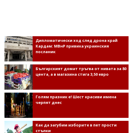
Дипломатически ход след дрона край
Кардам: МВнР привика украинския
посланик
Българският домат тръгва от нивата за 80
цента, а в магазина стига 3,50 евро
Голям празник е! Шест красиви имена
черпят днес
Как да загубим изборите в пет прости
стъпки