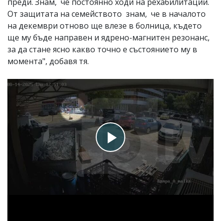
преди. Знам, че постоянно ходи на рехабилитации.
От защитата на семейството знам, че в началото
на декември отново ще влезе в болница, където
ще му бъде направен и ядрено-магнитен резонанс,
за да стане ясно какво точно е състоянието му в
момента", добавя тя.