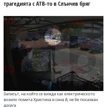
УКРАЙНА
трагедията с АТВ-то в Слънчев бряг
СПОРТ
РАЗСЛЕДВАНЕ
БИЗНЕС
ЮГ
Управители:
Веселин
Василев,
email:
v.vasilev@flagman.bg
Катя
Касабова,
еmail:
k.kassabova@flagman.bg
Главен
редактор:
Иван
Записът, на който се вижда как електрическото
Колев,
возило помита Христина и сина й, не бе показван
email:
office@flagman.bg
досега