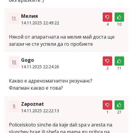
Мелия
11.
14.11.2025 22:49:22
4
10
Някой от апаратната на мелия май доста ще
загази че сте успели да го пробиете
Gogo
10.
14.11.2025 22:24:26
2
11
Какво е адреномагнитен резунанс?
Флагман какво е това?
Zapoznat
9.
14.11.2025 22:22:13
1
27
Policeiskoto sinche da kaje dali spa v aresta na
slunchev brag ili shefa na mama go pribra na