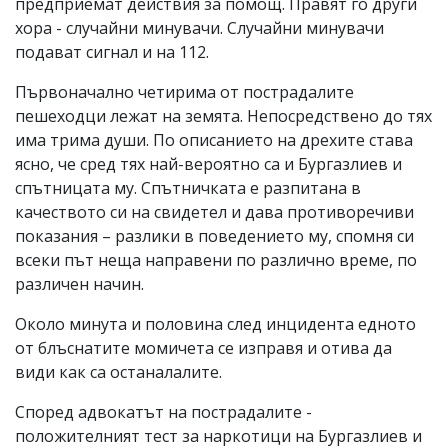
предприемат действия за помощ. Правят го други
хора - случайни минувачи. Случайни минувачи
подават сигнал и на 112.
Първоначално четирима от пострадалите
пешеходци лежат на земята. Непосредствено до тях
има трима души. По описанието на дрехите става
ясно, че сред тях най-вероятно са и Бургазлиев и
спътницата му. Спътничката е разпитана в
качеството си на свидетел и дава противоречиви
показания – разлики в поведението му, спомня си
всеки път неща направени по различно време, по
различен начин.
Около минута и половина след инцидента едното
от блъснатите момичета се изправя и отива да
види как са останалалите.
Според адвокатът на пострадалите -
положителният тест за наркотици на Бургазлиев и