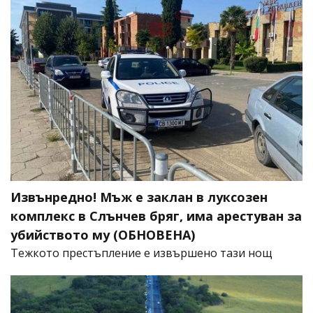
Извънредно! Мъж е заклан в луксозен
комплекс в Слънчев бряг, има арестуван за
убийството му (ОБНОВЕНА)
​Тежкото престъпление е извършено тази нощ