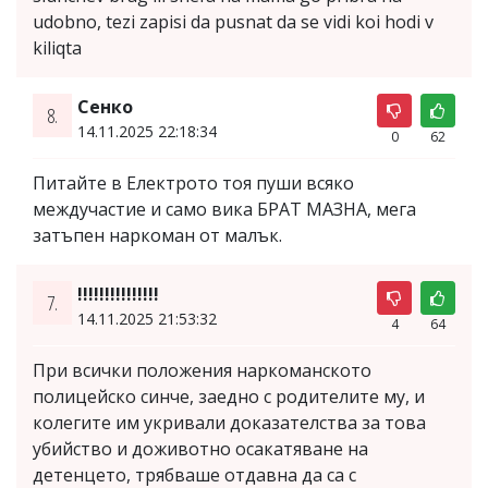
udobno, tezi zapisi da pusnat da se vidi koi hodi v
kiliqta
Сенко
8.
14.11.2025 22:18:34
0
62
Питайте в Електрото тоя пуши всяко
междучастие и само вика БРАТ МАЗНА, мега
затъпен наркоман от малък.
!!!!!!!!!!!!!!!
7.
14.11.2025 21:53:32
4
64
При всички положения наркоманското
полицейско синче, заедно с родителите му, и
колегите им укривали доказателства за това
убийство и доживотно осакатяване на
детенцето, трябваше отдавна да са с