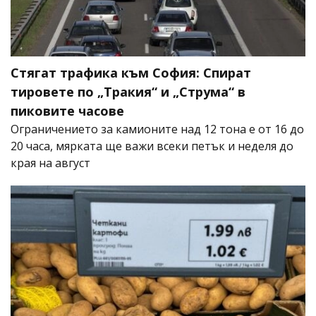
Стягат трафика към София: Спират
тировете по „Тракия“ и „Струма“ в
пиковите часове
Ограничението за камионите над 12 тона е от 16 до
20 часа, мярката ще важи всеки петък и неделя до
края на август