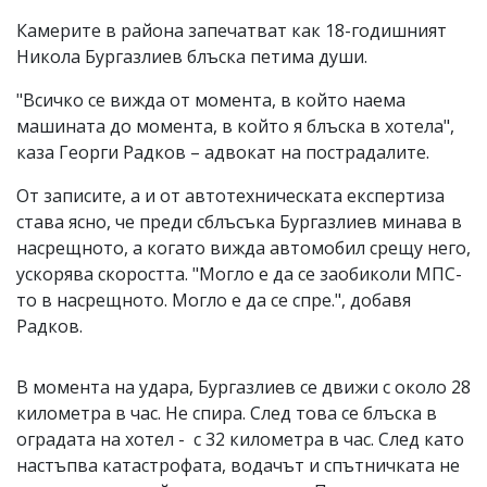
Камерите в района запечатват как 18-годишният
Никола Бургазлиев блъска петима души.
"Всичко се вижда от момента, в който наема
машината до момента, в който я блъска в хотела",
каза Георги Радков – адвокат на пострадалите.
От записите, а и от автотехническата експертиза
става ясно, че преди сблъсъка Бургазлиев минава в
насрещното, а когато вижда автомобил срещу него,
ускорява скоростта. "Могло е да се заобиколи МПС-
то в насрещното. Могло е да се спре.", добавя
Радков.
В момента на удара, Бургазлиев се движи с около 28
километра в час. Не спира. След това се блъска в
оградата на хотел - с 32 километра в час. След като
настъпва катастрофата, водачът и спътничката не