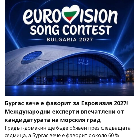
Бургас вече е фаворит за Евровизия 2027!
Международни експерти впечатлени от
кандидатурата на морския град
Градът-домакин ще бъде обявен през следващата
седмица, а Бургас вече е фаворит с около 60 %