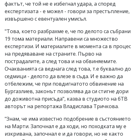
фактът, че той не е избегнал удара, а според
експертизата - е можел - говори за престъпление,
извършено с евентуален умисъл.
"Това, което разбрахме е, че по делото са събрани
19 тома материали. Направени са множество
експертизи. И материалите в момента са в процес
на предяваване на страните. Първо на
пострадалите, а след това и на обвиняемите.
Очакванията са веднага след това, т.е буквално до
седмици - делото да влезе в съда. И е важно да
отбележим, че при повдигнатото обвинение на
Бургазлиев, законът позволява да си стигне дори
до доживотна присъда", казва в студиото на бТВ
авторът на репортажа Владислава Тричкова.
"Знам, че има известно подобрение в състоянието
на Марти. Започнал е да ходи, но походката му е
изкривана, започнал е и да говори, но не както