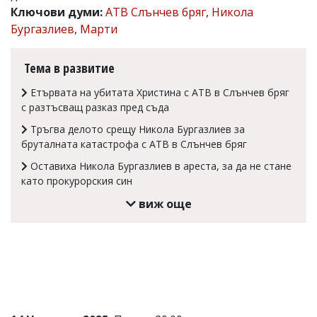
Ключови думи:
АТВ Слънчев бряг
,
Никола
Коментарите
Бургазлиев
,
Марти
под
статиите
се
Тема в развитие
въвеждат
от
Етървата на убитата Христина с АТВ в Слънчев бряг
читателите
и
с разтъсващ разказ пред съда
редакцията
Тръгва делото срещу Никола Бургазлиев за
не
носи
бруталната катастрофа с АТВ в Слънчев бряг
отговорност
Оставиха Никола Бургазлиев в ареста, за да не стане
за
като прокурорския син
тях!
Ако
виж още
откриете
обиден
за
вас
коментар,
моля
сигнализирайте
ни!