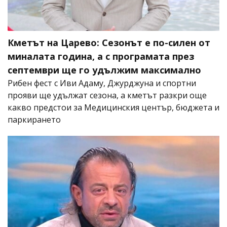
Кметът на Царево: Сезонът е по-силен от
миналата година, а с програмата през
септември ще го удължим максимално
Рибен фест с Иви Адаму, Джурджуна и спортни
прояви ще удължат сезона, а кметът разкри още
какво предстои за Медицинския център, бюджета и
паркирането