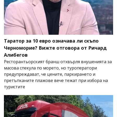
Таратор за 10 евро означава ли скъпо
Черноморие? Вижте отговора от Ричард
Алибегов
Ресторантьорският бранш отхвърля внушенията за
масова спекула по морето, но туроператори
предупреждават, че цените, паркирането и
претъпканите плажове вече тежат при избора на
туристите