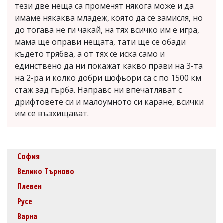
тези две неща са променят някога може и да
имаме някаква младеж, която да се замисля, но
до тогава не ги чакай, на тях всичко им е игра,
мама ще оправи нещата, тати ще се обади
където трябва, а от тях се иска само и
единствено да ни покажат какво прави на 3-та
на 2-ра и колко добри шофьори са с по 1500 км
стаж зад гърба. Направо ни впечатляват с
дрифтовете си и малоумното си каране, всички
им се възхищават.
София
Велико Търново
Плевен
Русе
Варна