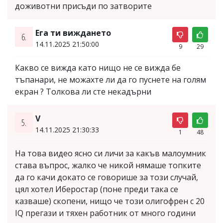
доживотни присъди по затворите
Ега ти виждането
6.
14.11.2025 21:50:00
9
29
Какво се вижда като нищо не се вижда бе
тъпанари, не можахте ли да го пуснете на голям
екран ? Толкова ли сте некадърни
V
5.
14.11.2025 21:30:33
1
48
На това видео ясно си личи за какъв малоумник
става въпрос, жалко че никой нямаше топките
да го качи докато се говорише за този случай,
цял хотел Иберостар (поне преди така се
казваше) скопени, нищо че този олигофрен с 20
IQ прегази и тяхен работник от много години