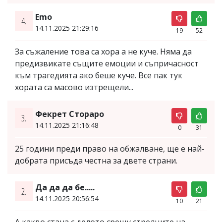
Emo
4.
14.11.2025 21:29:16
19
52
За съжаление това са хора а не куче. Няма да
предизвикате същите емоции и съпричасност
към трагедията ако беше куче. Все пак тук
хората са масово изтрещели...
Фекрет Стораро
3.
14.11.2025 21:16:48
0
31
25 години преди право на обжалване, ще е най-
добрата присъда честна за двете страни.
Да да да бе.....
2.
14.11.2025 20:56:54
10
21
А какво стана с делото срещу стрелците на