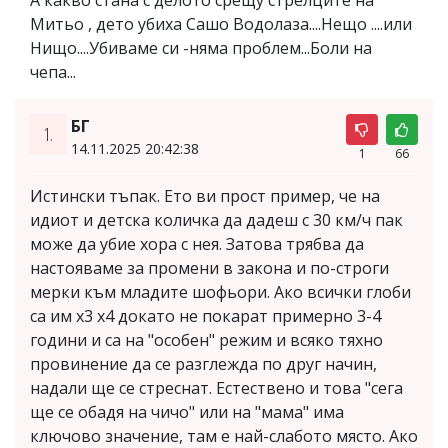
Митьо , дето убиха Сашо Водолаза....Нещо ....или
Нищо....Убиваме си -няма проблем...Боли на
чепа...
БГ
1.
14.11.2025 20:42:38
1
66
Истински тъпак. Ето ви прост пример, че на
идиот и детска количка да дадеш с 30 км/ч пак
може да убие хора с нея. Затова трябва да
настояваме за промени в закона и по-строги
мерки към младите шофьори. Ако всички глоби
са им х3 х4 докато не покарат примерно 3-4
години и са на "особен" режим и всяко тяхно
провинение да се разглежда по друг начин,
надали ще се стреснат. Естествено и това "сега
ще се обадя на чичо" или на "мама" има
ключово значение, там е най-слабото място. Ако