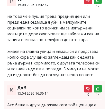
17.
15.04.2026 17:42:47
1
17
не това че е пушил трева предния ден или
преди една седмица я уби, а малоумните
социалки по които всички им са изпържени
мозъците. дори сляп човек ще забележи как на
записа е зяпнал по телефона докато кара.
живея на главна улица и нямаш си и представа
колко хора случайно заглеждам как с едната
ръка държат кормилото, с другата телефона си
и познай къде им е погледа.. 5 минути не могат
да издържат без да погледнат нещо по него.
До 5
16.
15.04.2026 16:36:14
0
14
Ако беше в друга държява сега той щеше да е