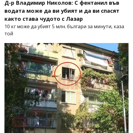
Д-р Владимир Николов: С фентанил във
водата може да ви убият и да ви спасят
както става чудото с Лазар
10 кг може да убият 5 млн. българи за минути, каза
той