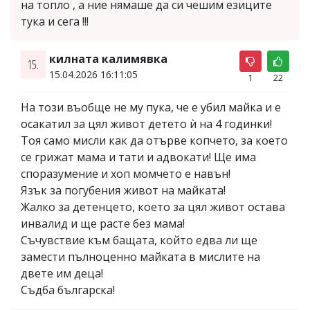
на топло , а ние нямаше да си чешим езиците
тука и сега !!!
килната калимявка
15.
15.04.2026 16:11:05
1
22
На този въобще не му пука, че е убил майка и е
осакатил за цял живот детето ѝ на 4 годинки!
Тоя само мисли как да отърве копчето, за което
се грижат мама и тати и адвокати! Ще има
споразумение и хоп момчето е навън!
Язък за погубения живот на майката!
Жалко за детенцето, което за цял живот остава
инвалид и ще расте без мама!
Съчувствие към бащата, който едва ли ще
замести пълноценно майката в мислите на
двете им деца!
Съдба българска!