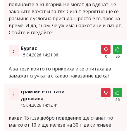
полицаите в България. Не могат да вдянат, че
законите важат и за тях. Синът вероятно ще се
размине с условна присъда. Просто е въпрос на
време. И да, знам, че уж има наркотици и смърт.
Стойте и гледайте!
Бургас
3.
15.04.2026 14:21:06
0
86
А за тези които го прикриха и се опитаха да
замажат случката с какво наказание ще са?
срам ме е от тази
2.
дръжава
1
56
15.04.2026 14:12:41
какви 15 г.,за добро поведение ще станат по
малко от 10 и ще излезе на 30 г. да си живее