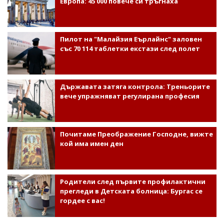
Европа: 45 000 повече си тръгнаха
Пилот на "Малайзия Еърлайнс" заловен
със 70 114 таблетки екстази след полет
Държавата затяга контрола: Треньорите
вече упражняват регулирана професия
Почитаме Преображение Господне, вижте
кой има имен ден
Родители след първите профилактични
прегледи в Детската болница: Бургас се
гордее с вас!