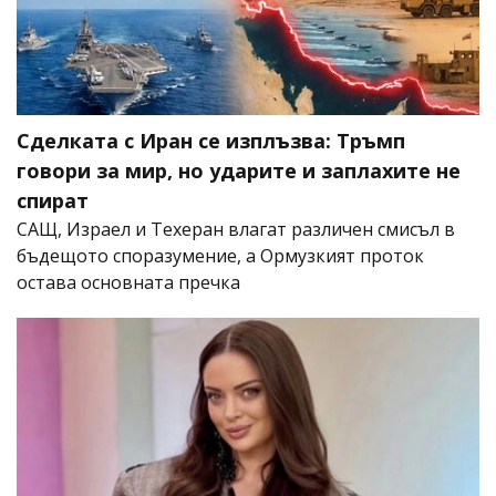
Сделката с Иран се изплъзва: Тръмп
говори за мир, но ударите и заплахите не
спират
САЩ, Израел и Техеран влагат различен смисъл в
бъдещото споразумение, а Ормузкият проток
остава основната пречка