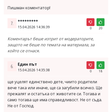
Пишман коментатор!
*********
7.
15.04.2026 14:36:39
0
20
Коментарът беше изтрит от модераторите,
защото не беше по темата на материала, за
който се отнася.
Един път
6.
15.04.2026 14:35:38
0
18
ще уцелят единствено дете, чиито родители
вече така или иначе, ще са загубили всичко. Ще
прежалят и остатъка от животите си. Тогава и
само тогава ще има справедливост. Не от съда.
Не от Господ.