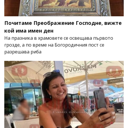
Почитаме Преображение Господне, вижте
кой има имен ден
На празника в храмовете се освещава първото
грозде, а по време на Богородичния пост се
разрешава риба