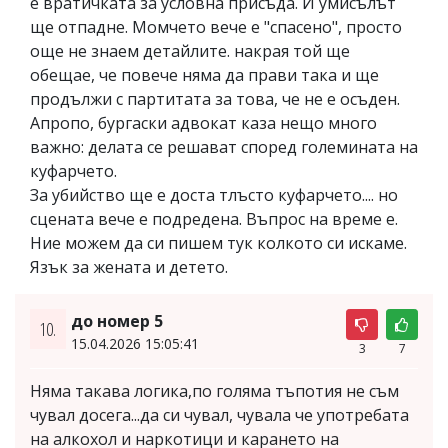
е вратичката за условна присъда. И умисълът
ще отпадне. Момчето вече е "спасено", просто
още не знаем детайлите. накрая той ще
обещае, че повече няма да прави така и ще
продължи с партитата за това, че не е осъден.
Апропо, бургаски адвокат каза нещо много
важно: делата се решават според големината на
куфарчето.
За убийство ще е доста тлъсто куфарчето.... но
сцената вече е подредена. Въпрос на време е.
Ние можем да си пишем тук колкото си искаме.
Язък за жената и детето.
до номер 5
10.
15.04.2026 15:05:41
3
7
Няма такава логика,по голяма тъпотия не съм
чувал досега...да си чувал, чувала че употребата
на алкохол и наркотици и карането на