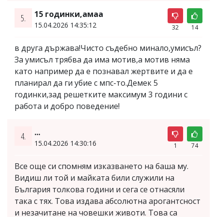
15 годинки,амаа
5.
15.04.2026 14:35:12
32
14
в друга държава!Чисто съдебно минало,умисъл?
За умисъл трябва да има мотив,а мотив няма
като например да е познавал жертвите и да е
планирал да ги убие с мпс-то.Демек 5
годинки,зад решетките максимум 3 години с
работа и добро поведение!
...
4.
15.04.2026 14:30:16
1
74
Все още си спомням изказването на баша му.
Видиш ли той и майката били служили на
България толкова години и сега се отнасяли
така с тях. Това издава абсолютна арогантсност
и незачитане на човешки животи. Това са