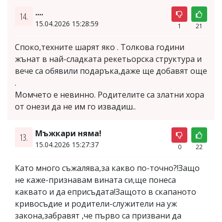
....
14.
15.04.2026 15:28:59
1
21
Споко,техните шарят яко . Толкова години
жънат в най-сладката рекетьорска структура и
вече са обявили подаръка,даже ще добавят още
.
Момчето е невинно. Родителите са златни хора
от онези да не им го извадиш..
Мъжкари няма!
13.
15.04.2026 15:27:37
0
22
Като много съжалява,за какво по-точно?!Защо
не каже-признавам вината си,ще понеса
каквато и да еприсъдата!Защото в скапаното
кривосъдие и родители-служители на уж
закона,забравят ,че първо са призвани да