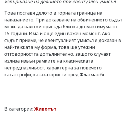
извършване на деянието при евентуален умисъл
Това поставя делото в горната граница на
наказанието. При доказване на обвинението съдът
може да наложи присъда близка до максимума от
15 години. Има и още един важен момент. Ако
съдът приеме, че евентуалният умисъл е доказан в
най-тежката му форма, това ще утежни
отговорността допълнително, защото случаят
излиза извън рамките на класическата
непредпазливост, характерна за повечето
катастрофи, казаха юристи пред Флагман.бг.
В категории:
Животът