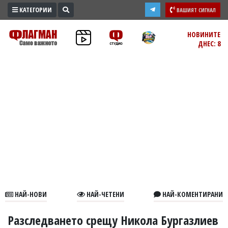
КАТЕГОРИИ
ВАШИЯТ СИГНАЛ
ПРОМО
НОВИНИТЕ
ДНЕС: 8
ЗОНА
ИЗБОРИ
2026
ПРАКТИЧНО
КУЛТУРА
ЗДРАВЕ
ПОЛИТИКА
ОБЩИНИ
ОБЩЕСТВО
ЛАЙФСТАЙЛ
НАЙ-НОВИ
НАЙ-ЧЕТЕНИ
НАЙ-КОМЕНТИРАНИ
ВОЙНАТА
В
Разследването срещу Никола Бургазлиев