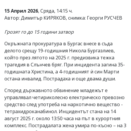
15 Април 2026
, Сряда, 14:15 ч.
Автор: Димитър КИРЯКОВ, снимка: Георги РУСЧЕВ
Грозят го до 15 години затвор
Окръжната прокуратура в Бургас внесе в съда
делото срещу 19-годишния Никола Бургазлиев,
който през лятото на 2025 г. предизвика тежка
трагедия в Слънчев бряг. При инцидента загина 35-
годишната Христина, а 4-годишният ѝ син Марти
остана инвалид. Пострадаха и още двама души.
Според държавното обвинение младежът е
управлявал четириколесно електрическо превозно
средство след употреба на наркотично вещество -
тетрахидроканабинол. Инцидентът стана на 14
август 2025 г. около 13:50 часа на път в курортния
комплекс. Пострадалата жена умира по-късно – на 3