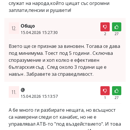
служат на народа,който цицат със огромни
заплати,пенсии и рушвети!
Общо
12.
15.04.2026 15:27:30
2
27
Взето ще се признае за виновен. Тогава се дава
под минимума. Тоест под 5 години . Сключва
споразумение и хоп колко е ефективен
българския съд . След около 3 години ще е
навън . Забравете за справедливост.
@
11.
15.04.2026 15:13:57
1
27
А бе много ги разбирате нещата, но всъщност
са намерени следи от канабис, но не е
управлявал АТВ-то "под въздействието". И това