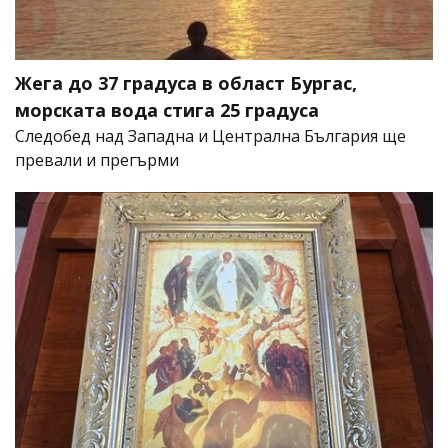
Жега до 37 градуса в област Бургас,
морската вода стига 25 градуса
Следобед над Западна и Централна България ще
превали и прегърми