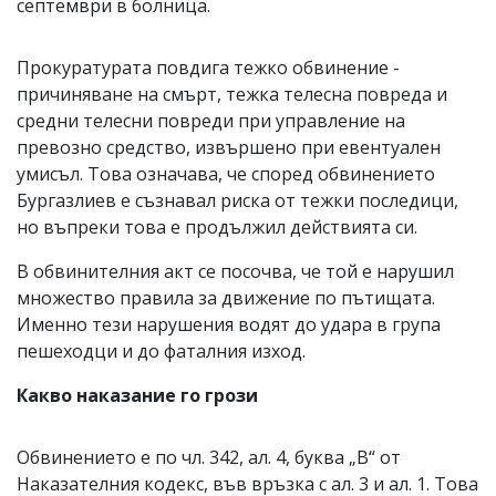
септември в болница.
Прокуратурата повдига тежко обвинение -
причиняване на смърт, тежка телесна повреда и
средни телесни повреди при управление на
превозно средство, извършено при евентуален
умисъл. Това означава, че според обвинението
Бургазлиев е съзнавал риска от тежки последици,
но въпреки това е продължил действията си.
В обвинителния акт се посочва, че той е нарушил
множество правила за движение по пътищата.
Именно тези нарушения водят до удара в група
пешеходци и до фаталния изход.
Какво наказание го грози
Обвинението е по чл. 342, ал. 4, буква „В“ от
Наказателния кодекс, във връзка с ал. 3 и ал. 1. Това