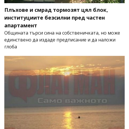
Плъхове и смрад тормозят цял блок,
институциите безсилни пред частен
апартамент
Общината търси сина на собственичката, но може
единствено да издаде предписание и да наложи
глоба