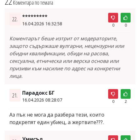
22
Коментара по темата
*********
22.
16.04.2026 16:32:58
0
0
Коментарът беше изтрит от модераторите,
защото съдържаше вулгарни, нецензурни или
обидни квалификации, обиди на расова,
сексуална, етническа или верска основа или
призиви към насилие по адрес на конкретни
лица.
Парадокс БГ
21.
16.04.2026 08:28:07
0
2
Аз пък не мога да разбера тези, които
подкрепят един убиец, а жертвите???.
Умисъл