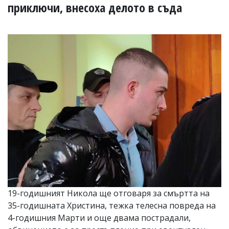
УКРАЙНА
приключи, внесоха делото в съда
СПОРТ
РАЗСЛЕДВАНЕ
БИЗНЕС
ЮГ
Управители:
Веселин
Василев,
email:
v.vasilev@flagman.bg
Катя
Касабова,
еmail:
k.kassabova@flagman.bg
Главен
редактор:
19-годишният Никола ще отговаря за смъртта на
Иван
Колев,
35-годишната Христина, тежка телесна повреда на
email:
4-годишния Марти и още двама пострадали,
office@flagman.bg