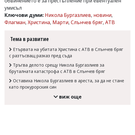
обвинението е за престъпление при евентуален
Коментарите
умисъл
под
Ключови думи:
Никола Бургазлиев
,
новини
,
статиите
Флагман
,
Христина
,
Марти
,
Слънчев бряг
,
АТВ
се
въвеждат
от
Тема в развитие
читателите
и
Етървата на убитата Христина с АТВ в Слънчев бряг
редакцията
не
с разтъсващ разказ пред съда
носи
Тръгва делото срещу Никола Бургазлиев за
отговорност
бруталната катастрофа с АТВ в Слънчев бряг
за
тях!
Оставиха Никола Бургазлиев в ареста, за да не стане
Ако
като прокурорския син
откриете
обиден
виж още
за
вас
коментар,
моля
сигнализирайте
ни!