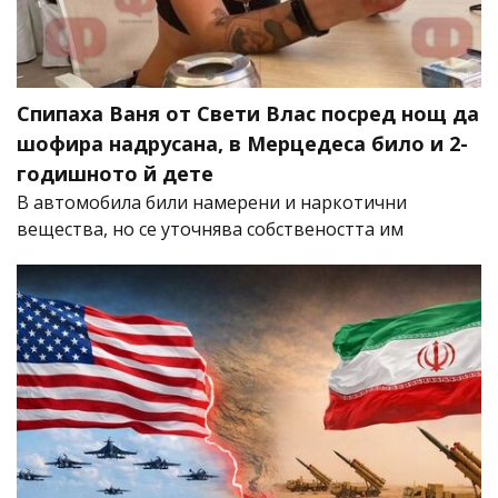
Спипаха Ваня от Свети Влас посред нощ да
шофира надрусана, в Мерцедеса било и 2-
годишното й дете
В автомобила били намерени и наркотични
вещества, но се уточнява собствеността им