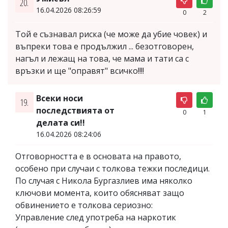
20.
16.04.2026 08:26:59
0
2
Той е съзнавал риска (че може да убие човек) и
въпреки това е продължил ... безотговорен,
нагъл и лежащ на това, че мама и тати са с
връзки и ще "оправят" всичко!!!!
Всеки носи
19.
последствията от
0
1
делата си!!
16.04.2026 08:24:06
Отговорността е в основата на правото,
особено при случаи с толкова тежки последици.
По случая с Никола Бургазлиев има няколко
ключови момента, които обясняват защо
обвинението е толкова сериозно:
Управление след употреба на наркотик