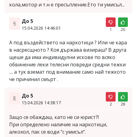
кола,мотор и т.н е пресъпление.Ето ти умисъл...
До 5
9.
15.04.2026 14:46:01
1
20
А под въздействето на наркотици ? Или че кара
в насресщното ? Коя държава визираш? В друга
щеше да има индивидулни искове по всяко
обвинение леки телесни повреди средни тежки
.... а тук вземат под внимание само най тежкото
че причинил смърт .
До 5
8.
15.04.2026 14:38:17
2
28
Защо се обаждаш, като не си юрист?!
При определено наличие на наркотици,
алкохол, пак се води “с умисъл”.