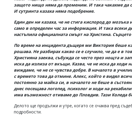
защото нищо няма да променим. И така чакахме да ст
И сутринта казаха няма подобрение.
Един ден ни казаха, че не стига кислород до мозъка 
само в определен час за информация. И така всеки ден
настъпила официалната смърт на Христина. Сърцето
По време на инцидента дъщеря ми Виктория беше ка
рошава. Не разбирах какво се е случило, че да е в то
Християна заеква, събужда се често през нощта и зап
иска да излиза от вкъщи. Казва, че не иска да ходи н
виждаме, че не се чувства добре. В началото в учил
с времето това да отмине. Алекс, който е видял всич
постоянно за майка си, в началото не беше в състоян
днес посещава логопед, психолог и ходи на рехабили
има възможност отиваме до Пловдив. Тази Коледа б
Делото ще продължи и утре, когато се очаква пред съде
подробности.