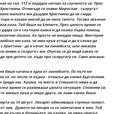
ах на тел. 112 и подадох сигнал за случилото се. През
 Християна. Отнякъде се появи Мирослав - съпругът
брали малката ми дъщеря Християна да не гледа,
ори и казаха никой да не пипа тялото. Тогава звъннах
ила кола. Той беше на Елените. През цялото време се
и удара си е глътнала езика и да окажа първа помощ.
азлични посоки. Аз просто не виждах нищо. Виктория
лийски ми каза, че има кръв отзад и да я сложа да
с Христина - да я качат на линейката, или някаква
 се появи и съпругът ми. Опитах се да видя какво се
де при детето си, къде при съпругата си. Само викаше:
ия беше качена в една от линейките. По пътя ме
а си, но после се върна - отишъл да снима Бургазлиев.
преди нас. Казаха, че място в Спешното няма и да
колко време се развиваше цялата ситуация. Спомням си,
ото имаше кръв и нещо друго, не знам какво беше.
рта на 14 август. Лекарят обясняваше счупена челюст,
т нея. Думите на лекаря са се запечатали в мен. Той
е до късно в болницата, но казаха, че няма смисъл,