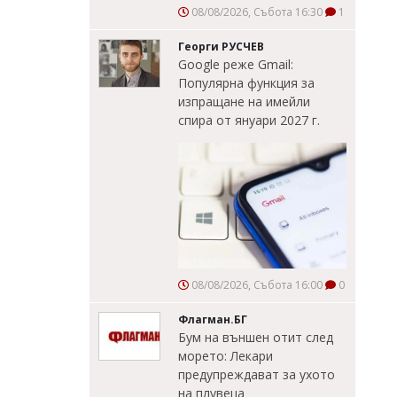
08/08/2026, Събота 16:30
1
Георги РУСЧЕВ
Google реже Gmail:
Популярна функция за
изпращане на имейли
спира от януари 2027 г.
08/08/2026, Събота 16:00
0
Флагман.БГ
Бум на външен отит след
морето: Лекари
предупреждават за ухото
на плувеца