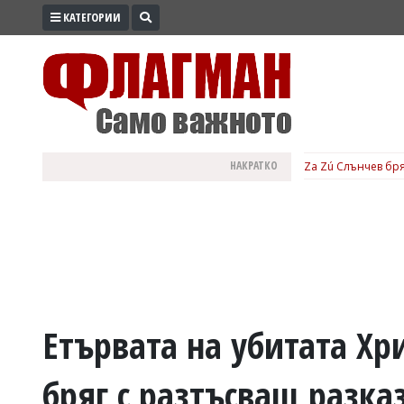
КАТЕГОРИИ
ПРОМО
ЗОНА
ИЗБОРИ
2026
ПРАКТИЧНО
НАКРАТКО
Za Zú Слънчев бря
КУЛТУРА
ЗДРАВЕ
ПОЛИТИКА
ОБЩИНИ
ОБЩЕСТВО
ЛАЙФСТАЙЛ
Етървата на убитата Хр
ВОЙНАТА
бряг с разтъсващ разка
В