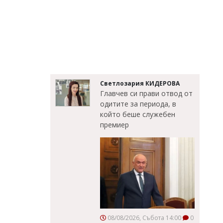
Светлозария КИДЕРОВА
Главчев си прави отвод от
одитите за периода, в
който беше служебен
премиер
08/08/2026, Събота 14:00
0