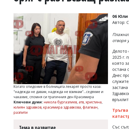
УКРАЙНА
СПОРТ
06 Юли 
РАЗСЛЕДВАНЕ
Автор: 
БИЗНЕС
Плажнат
ЮГ
отворя у
Делото 
Управители:
2025 г.
Веселин
Василев,
която з
email:
остана 
v.vasilev@flagman.bg
Днес пр
Катя
служите
Касабова,
Когато отидохме в болницата лекарят просто каза:
застана
еmail:
k.kassabova@flagman.bg
"надежда не давам, надежда не взимам"...седяхме и
Здравков
чакахме, спомня си трагичния ден Красимира
Главен
връхлит
Ключови думи:
никола бургазлиев
,
атв
,
христина
,
редактор:
юлиян здравков
,
красимира здравкова
,
флагман
,
Иван
Тръгва
разпити
Колев,
катаст
email:
office@flagman.bg
Тема в развитие
Със съл