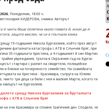
А
С
2026
, Понеделник, 18:00 ч.
Светлозария КИДЕРОВА, снимка: Авторът
а ѝ чанта беше оплетена около главата й, исках да ѝ
стата, защото мислех, че си е глътнала езика
К
срещу 19-годишния Никола Бургазлиев, който през август
 причини фаталната катастрофа с АТВ в Слънчев бряг, при
агина 35-годишната Христина, а 4-годишният й син Мартин
С
с трайни увреждания, тръгна в Окръжния съд на Бургас.
оцесът стартира с разпит на свидетели, полицейски
ли и близки на почерненото семейство. На скамейката
 етървата на Христина - Красимира, съпруга на Юлиян
, чиито три деца са били с нея и малкия Марти, когато ги
а хамърът на Бургазлиев.
 делото срещу Никола Бургазлиев за бруталната
рофа с АТВ в Слънчев бряг
зи на очи Красимира си спомня трагичния ден. Споделя, че