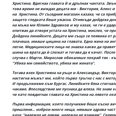
Христина. Вдигнах главата й и дръпнах чантата. Звънн
това време не виждах децата ми - Виктория, Алекс и
на Христина. От съседния магазин казаха, че са при
защото гледката беше ужасна. Отнякъде дойдоха докт
на мъжа ми Юлиян Здравков и му казах, че ги е удар
опитвах да отворя устата на Христина, мислех, че пр
Дойдоха линейките. Децата ми също се появиха от р
плачеше, имаше цицина на главата. Една жена на анг
легне. Медицинските лица не знаеха какво да правят 
шина на врата да ѝ сложат и тогава да я качат. После
случва с Марти. Мирослав обикаляше покрай тях - къ
"Убиха ми семейството, убиха ми жената".
Тогава взех Християна на ръце и Александър, Виктор
настигна мъжът ми, който първо тръгна с нас с мотор
И продължихме към Бургас. Линейките бяха стигнали 
чакаме. Впоследствие ме пуснаха да вляза. Не знам 
че като повдигнах главата на Христина на лявото ок
Първа информация, която получихме беше късно вече
прешлени... изброи много неща, нямаше здрава част о
каза: “надежда не давам, надежда не взимам”. Седяхм