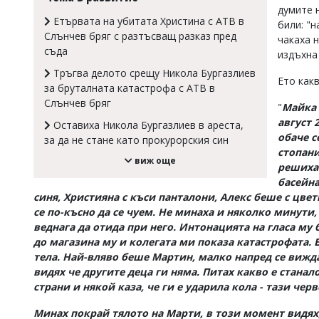
думите 
Коментарите
Етървата на убитата Христина с АТВ в
били: "
под
Слънчев бряг с разтъсващ разказ пред
чакаха 
статиите
съда
се
издъхна
въвеждат
Тръгва делото срещу Никола Бургазлиев
от
Ето как
за бруталната катастрофа с АТВ в
читателите
Слънчев бряг
и
"
Майка 
редакцията
август 
Оставиха Никола Бургазлиев в ареста,
не
обаче с
за да не стане като прокурорския син
носи
стопани
отговорност
виж още
решиха 
за
басейна
тях!
Ако
синя, Християна с къси панталони, Алекс беше с цве
откриете
се по-късно да се чуем. Не минаха и няколко минути,
обиден
веднага да отида при него. Интонацията на гласа му 
за
до магазина му и колегата ми показа катастрофата. 
вас
тела. Най-вляво беше Мартин, малко напред се вижда
коментар,
видях че другите деца ги няма. Питах какво е станал
моля
сигнализирайте
страни и някой каза, че ги е ударила кола - тази чер
ни!
Минах покрай тялото на Марти, в този момент видях,