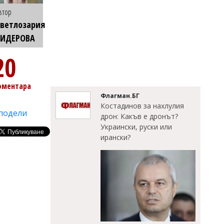
втор
ветлозария
КИДЕРОВА
20
оментара
Флагман.БГ
Костадинов за нахлулия
подели
дрон: Какъв е дронът?
Украински, руски или
ирански?