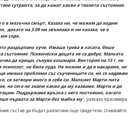
ане сутринта, за да кажат какво е тяхното състояние.
и е в мозъчна смърт. Казаха ни, че можем да ходим
, докато на 3.09 ни звъннаха и ни казаха, че е
 ми спря.
то раздърпано куче. Имаше трева в косата, беше
ва състояние. Психически децата не са добре. Малката
очва да крещи, сънува кошмари. Виктория на 13 г. не
а психолог, не била луда. Не можем и да я накараме, но
ище имаше проблеми със съучениците си, но се надявам
ко, се затвори много в себе си. Малкият Марти пита
ие, но сега не знаем какво да му казваме. Марти и до
тации. Поддържаме връзка с него постоянно, когато
еше първата за Марти без майка му
", разказа Красимира.
бния състав да бъдат разпитани още свидетели. Очаквайте