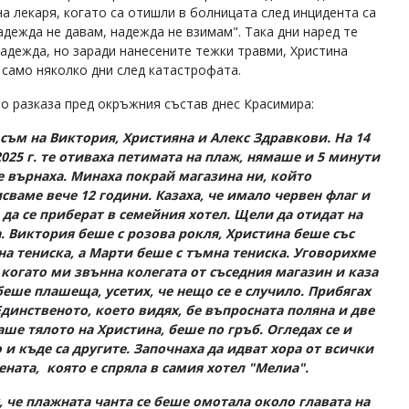
на лекаря, когато са отишли в болницата след инцидента са
надежда не давам, надежда не взимам". Така дни наред те
надежда, но заради нанесените тежки травми, Христина
 само няколко дни след катастрофата.
во разказа пред окръжния състав днес Красимира:
съм на Виктория, Християна и Алекс Здравкови. На 14
2025 г. те отиваха петимата на плаж, нямаше и 5 минути
е върнаха. Минаха покрай магазина ни, който
сваме вече 12 години. Казаха, че имало червен флаг и
да се приберат в семейния хотел. Щели да отидат на
. Виктория беше с розова рокля, Христина беше със
тна тениска, а Марти беше с тъмна тениска. Уговорихме
 когато ми звънна колегата от съседния магазин и каза
беше плашеща, усетих, че нещо се е случило. Прибягах
Единственото, което видях, бе въпросната поляна и две
ше тялото на Христина, беше по гръб. Огледах се и
о и къде са другите. Започнаха да идват хора от всички
вената, която е спряла в самия хотел "Мелиа".
 че плажната чанта се беше омотала около главата на