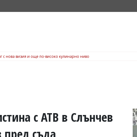
г с нова визия и още по-високо кулинарно ниво
истина с АТВ в Слънчев
з пред съда