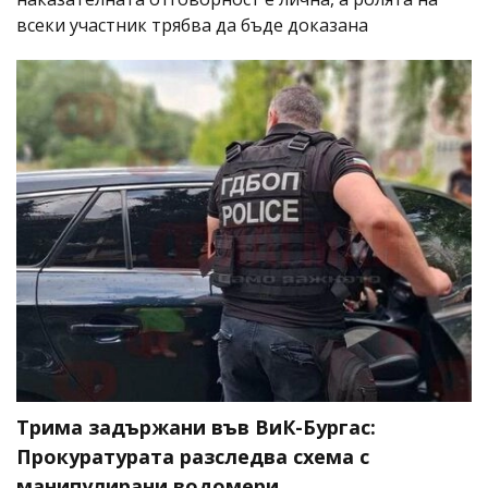
всеки участник трябва да бъде доказана
Трима задържани във ВиК-Бургас:
Прокуратурата разследва схема с
манипулирани водомери