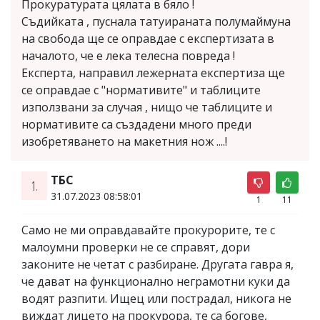
Прокуратурата цялата в бяло !
Съдийката , пуснала татуираната полумаймуна
на свобода ще се оправдае с експертизата в
началото, че е лека телесна повреда !
Експерта, направил лежерната експертиза ще
се оправдае с "нормативите" и таблиците
използвани за случая , нищо че таблиците и
нормативите са създадени много преди
изобретяването на макетния нож ....!
ТБС
1.
31.07.2023 08:58:01
1
11
Само не ми оправдавайте прокурорите, те с
малоумни проверки не се справят, дори
законите не четат с разбиране. Другата гавра я,
че дават на функционално неграмотни куки да
водят разпити. Ищец или пострадал, никога не
виждат лицето на прокурора, те са богове,