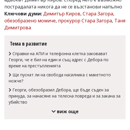
пострадалата никога да не се възстанови напълно
Коментарите
под
Ключови думи:
Димитър Киров
,
Стара Загора
,
статиите
обезобразено момиче
,
прокурор Стара Загора
,
Таня
се
Димитрова
въвеждат
от
читателите
Тема в развитие
и
редакцията
Справки на АПИ и телефонна клетка заковават
не
носи
Георги, че е бил на един и същ адрес с Дебора по
отговорност
време на престъпленията
за
тях!
Ще пуснат ли на свобода насилника с макетното
Ако
ножче?
откриете
Георги, обезобразил Дебора, ще бъде съден за
обиден
за
принуда, за нанасяне на телесна повреда и за закана за
вас
убийство
коментар,
виж още
моля
сигнализирайте
ни!