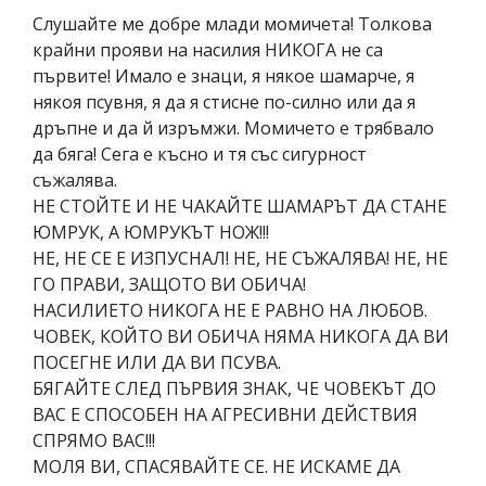
Слушайте ме добре млади момичета! Толкова
крайни прояви на насилия НИКОГА не са
първите! Имало е знаци, я някое шамарче, я
някоя псувня, я да я стисне по-силно или да я
дръпне и да й изръмжи. Момичето е трябвало
да бяга! Сега е късно и тя със сигурност
съжалява.
НЕ СТОЙТЕ И НЕ ЧАКАЙТЕ ШАМАРЪТ ДА СТАНЕ
ЮМРУК, А ЮМРУКЪТ НОЖ!!!
НЕ, НЕ СЕ Е ИЗПУСНАЛ! НЕ, НЕ СЪЖАЛЯВА! НЕ, НЕ
ГО ПРАВИ, ЗАЩОТО ВИ ОБИЧА!
НАСИЛИЕТО НИКОГА НЕ Е РАВНО НА ЛЮБОВ.
ЧОВЕК, КОЙТО ВИ ОБИЧА НЯМА НИКОГА ДА ВИ
ПОСЕГНЕ ИЛИ ДА ВИ ПСУВА.
БЯГАЙТЕ СЛЕД ПЪРВИЯ ЗНАК, ЧЕ ЧОВЕКЪТ ДО
ВАС Е СПОСОБЕН НА АГРЕСИВНИ ДЕЙСТВИЯ
СПРЯМО ВАС!!!
МОЛЯ ВИ, СПАСЯВАЙТЕ СЕ. НЕ ИСКАМЕ ДА