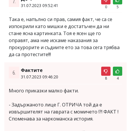
7.
31.07.2023 09:52:41
0
5
Така е, напълно си прав, самия факт, че са се
изпокрили като мишки е достатъчен да ни
стане ясна картинката. Тоя е ясен ще го
оправят, ама ние искаме наказания за
прокурорите и съдиите ето за това сега трябва
да са протестите!!!
Фактите
6.
31.07.2023 09:46:20
8
4
Много приказки малко факти.
- Задържаното лице Г. ОТРИЧА той да е
извършителят на гаврата с момичето !?! ФАКТ !
Споменава за наркоманска история.