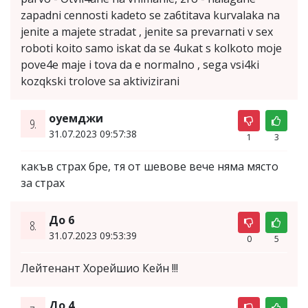
zapadni cennosti kadeto se za6titava kurvalaka na
jenite a majete stradat , jenite sa prevarnati v sex
roboti koito samo iskat da se 4ukat s kolkoto moje
pove4e maje i tova da e normalno , sega vsi4ki
kozqkski trolove sa aktivizirani
оуемджи
9.
31.07.2023 09:57:38
1
3
какъв страх бре, тя от шевове вече няма място
за страх
До 6
8.
31.07.2023 09:53:39
0
5
Лейтенант Хорейшио Кейн !!!
До 4