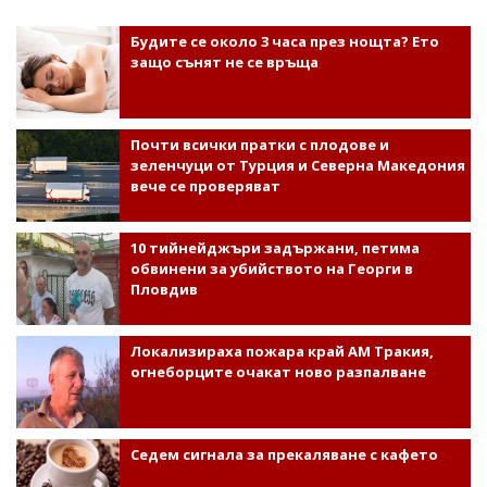
Будите се около 3 часа през нощта? Ето
защо сънят не се връща
Почти всички пратки с плодове и
зеленчуци от Турция и Северна Македония
вече се проверяват
10 тийнейджъри задържани, петима
обвинени за убийството на Георги в
Пловдив
Локализираха пожара край АМ Тракия,
огнеборците очакат ново разпалване
Седем сигнала за прекаляване с кафето