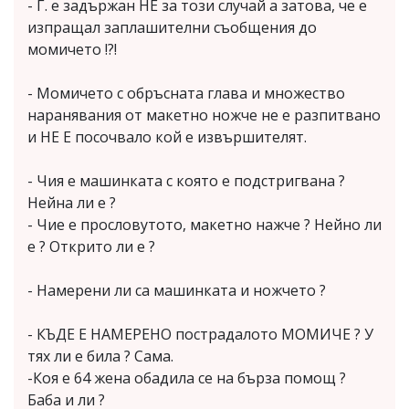
- Г. е задържан НЕ за този случай а затова, че е
изпращал заплашителни съобщения до
момичето !?!
- Момичето с обръсната глава и множество
наранявания от макетно ножче не е разпитвано
и НЕ Е посочвало кой е извършителят.
- Чия е машинката с която е подстригвана ?
Нейна ли е ?
- Чие е прословутото, макетно нажче ? Нейно ли
е ? Открито ли е ?
- Намерени ли са машинката и ножчето ?
- КЪДЕ Е НАМЕРЕНО пострадалото МОМИЧЕ ? У
тях ли е била ? Сама.
-Коя е 64 жена обадила се на бърза помощ ?
Баба и ли ?