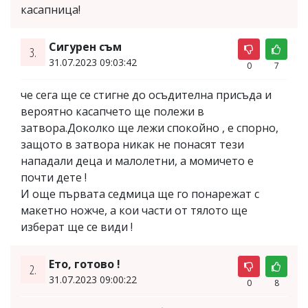
касапница!
Сигурен съм
3.
31.07.2023 09:03:42
0
7
че сега ще се стигне до осъдителна присъда и
вероятно касапчето ще полежи в
затвора.Доколко ще лежи спокойно , е спорно,
защото в затвора никак не понасят тези
нападали деца и малолетни, а момичето е
почти дете !
И още първата седмица ще го понарежат с
макетно ножче, а кои части от тялото ще
изберат ще се види !
Ето, готово !
2.
31.07.2023 09:00:22
0
8