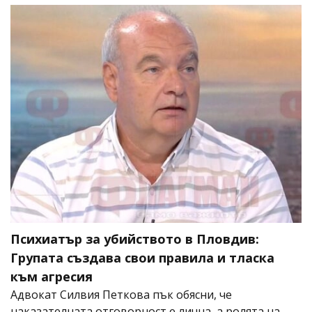
Психиатър за убийството в Пловдив:
Групата създава свои правила и тласка
към агресия
Адвокат Силвия Петкова пък обясни, че
наказателната отговорност е лична, а ролята на