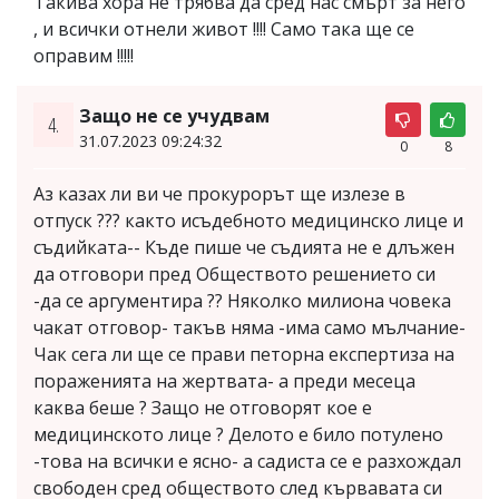
Такива хора не трябва да сред нас смърт за него
, и всички отнели живот !!!! Само така ще се
оправим !!!!!
Защо не се учудвам
4.
31.07.2023 09:24:32
0
8
Аз казах ли ви че прокурорът ще излезе в
отпуск ??? както исъдебното медицинско лице и
съдийката-- Къде пише че съдията не е длъжен
да отговори пред Обществото решението си
-да се аргументира ?? Няколко милиона човека
чакат отговор- такъв няма -има само мълчание-
Чак сега ли ще се прави петорна експертиза на
пораженията на жертвата- а преди месеца
каква беше ? Защо не отговорят кое е
медицинското лице ? Делото е било потулено
-това на всички е ясно- а садиста се е разхождал
свободен сред обществото след кървавата си