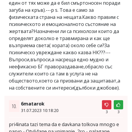
един от тях може да е бил смъртоносен поради
загуба на кръв).---p s. Това е само за
физическата страна на нещата.Какво правим с
психическото и емоционалното състояние на
жертвата?Назначени ли са психолози които да
определят доколко е травмирана и как ще
възприема света( хората) около себе си?За
психическо увреждане какво казва НК???---
Въпроси,въпроси,а насреща едно мудно и
неефикасно БГ правораздаване,обрасло със
служители които са там в услуга не на
обществото,което са призвани да защитават,а
на собствените си интереси(дълбоки джобове).
6matarok
10.
31.07.2023 10:18:20
3
3
pri4inata tazi tema da e davkana tolkova mnogo e
parvo - Otvli4ane na vnimanie, 2ro - nalagane