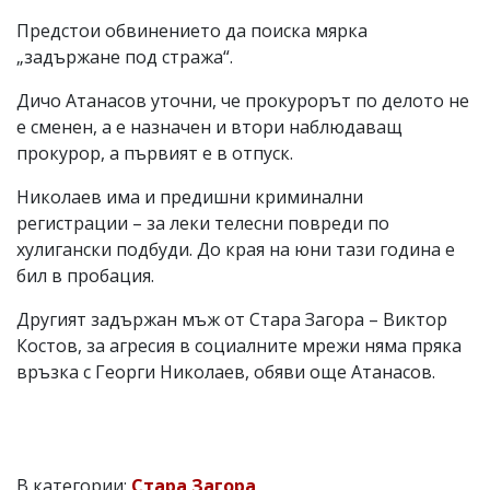
Предстои обвинението да поиска мярка
„задържане под стража“.
Дичо Атанасов уточни, че прокурорът по делото не
е сменен, а е назначен и втори наблюдаващ
прокурор, а първият е в отпуск.
Николаев има и предишни криминални
регистрации – за леки телесни повреди по
хулигански подбуди. До края на юни тази година е
бил в пробация.
Другият задържан мъж от Стара Загора – Виктор
Костов, за агресия в социалните мрежи няма пряка
връзка с Георги Николаев, обяви още Атанасов.
В категории:
Стара Загора