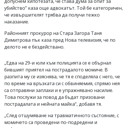
допуснем хипотезата, че става дума за опит за
убийство” каза още адвокатът. Той бе категоричен,
че извършителят трябва да получи тежко
наказание.
Районният прокурор на Стара Загора Таня
Димитрова пък каза пред Нова телевизия, че по
делото не е бездействано.
„Едва на 29-и юли към полицията се е обърнал
бившият приятел на пострадалото момиче. В
разпита му се изяснява, че тя е споделяла с него, че
по време на връзката си с обвиняемия, спрямо нея
са отправяни заплахи и е упражнявано насилие.
Това послужи за повод да бъдат призовани
пострадалата и нейната майка“, добавя тя.
„След отшумяване на травматичното състояние, с
момичето са проведени по-подредени и