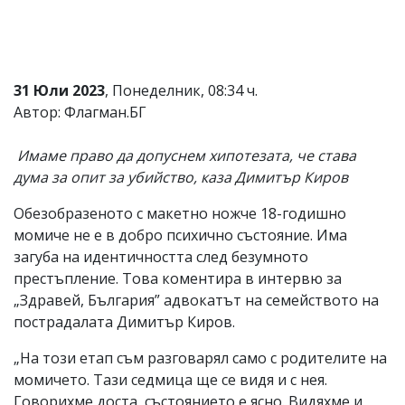
31 Юли 2023
, Понеделник, 08:34 ч.
Автор: Флагман.БГ
Имаме право да допуснем хипотезата, че става
дума за опит за убийство, каза Димитър Киров
Обезобразеното с макетно ножче 18-годишно
момиче не е в добро психично състояние. Има
загуба на идентичността след безумното
престъпление. Това коментира в интервю за
„Здравей, България” адвокатът на семейството на
пострадалата Димитър Киров.
„На този етап съм разговарял само с родителите на
момичето. Тази седмица ще се видя и с нея.
Говорихме доста, състоянието е ясно. Видяхме и