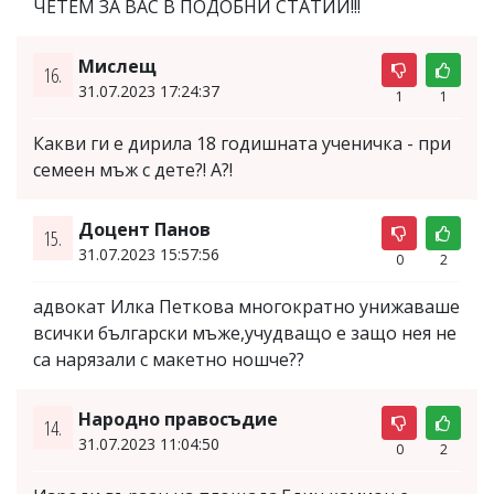
ЧЕТЕМ ЗА ВАС В ПОДОБНИ СТАТИИ!!!
Мислещ
16.
31.07.2023 17:24:37
1
1
Какви ги е дирила 18 годишната ученичка - при
семеен мъж с дете?! А?!
Доцент Панов
15.
31.07.2023 15:57:56
0
2
адвокат Илка Петкова многократно унижаваше
всички български мъже,учудващо е защо нея не
са нарязали с макетно ношче??
Народно правосъдие
14.
31.07.2023 11:04:50
0
2