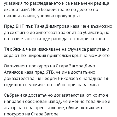
указания по разследването и са назначени редица
експертизи“. Не е бездействано по делото по
никакъв начин, уверява прокурорът.
Пред БНТ пък Таня Димитрова каза, че е възможно
да се стигне до хипотезата за опит за убийство, но
на този етап е твърде рано да се говори за това
Тя обясни, че за изясняване на случая са разпитани
хора от по-широкия приятелски кръг на момичето.
Oкръжният прокурор на Стара Загора Дичо
Атанасов каза пред бТВ, че има достатъчно
доказателства, че Георги Николаев е нападнал 18-
годишното момиче, но той не признава вина.
Събрани са достатъчно доказателства, от които е
направен обоснован извод, че именно това лице е
автор на това престъпление, обяви окръжният
прокурор на Стара Загора.