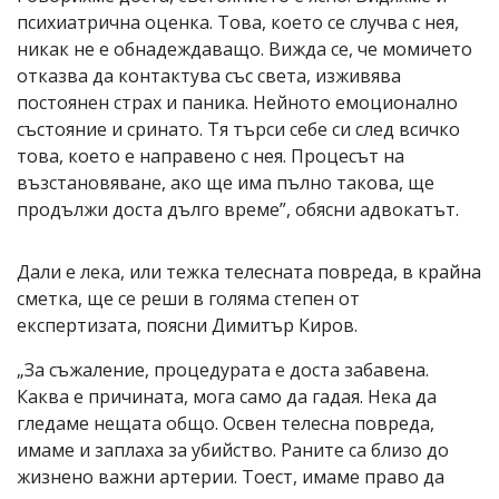
психиатрична оценка. Това, което се случва с нея,
никак не е обнадеждаващо. Вижда се, че момичето
отказва да контактува със света, изживява
постоянен страх и паника. Нейното емоционално
състояние и сринато. Тя търси себе си след всичко
това, което е направено с нея. Процесът на
възстановяване, ако ще има пълно такова, ще
продължи доста дълго време”, обясни адвокатът.
Дали е лека, или тежка телесната повреда, в крайна
сметка, ще се реши в голяма степен от
експертизата, поясни Димитър Киров.
„За съжаление, процедурата е доста забавена.
Каква е причината, мога само да гадая. Нека да
гледаме нещата общо. Освен телесна повреда,
имаме и заплаха за убийство. Раните са близо до
жизнено важни артерии. Тоест, имаме право да