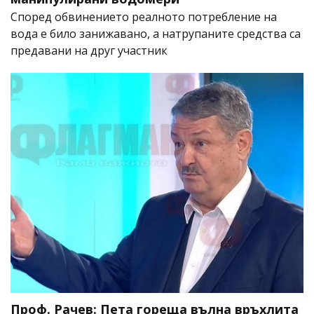
Според обвинението реалното потребление на
вода е било занижавано, а натрупаните средства са
предавани на друг участник
Проф. Рачев: Пета гореща вълна връхлита