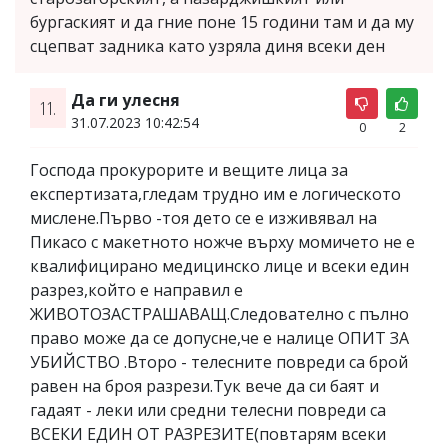
бургаският и да гние поне 15 години там и да му
сцепват задника като узряла диня всеки ден
Да ги улесня
11.
31.07.2023 10:42:54
0
2
Господа прокурорите и вещите лица за
експертизата,гледам трудно им е логическото
мислене.Първо -тоя дето се е изживявал на
Пикасо с макетното ножче върху момичето не е
квалифицирано медицинско лице и всеки един
разрез,който е направил е
ЖИВОТОЗАСТРАШАВАЩ.Следователно с пълно
право може да се допусне,че е налице ОПИТ ЗА
УБИЙСТВО .Второ - телесните повреди са брой
равен на броя разрези.Тук вече да си баят и
гадаят - леки или средни телесни повреди са
ВСЕКИ ЕДИН ОТ РАЗРЕЗИТЕ(повтарям всеки