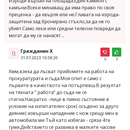
Изроди вързан на площада.Един камион с
камъни.Всеки минаващ да има право по своя
преценка - да хвърля или не.Главата на изрода-
защитена зад бронирано стъкло,за да не го
убият.Само леки или средни телесни повреди да
могат да му се нанасят....
Гражданин Х
13.
31.07.2023 10:58:20
0
3
Хмм,взеха да лъсват прийомите на работа на
прокуратурата и съда.Моя опит е само с
първите в качеството на потърпевш.В резултат
на тяхната " работа" до съда не се
стигна.Накратко -лице в пияно състояние в
условие на изпитателен срок( осъдено за друго
деяние) извърши нападение с нож срещу мен в
автомобила ми Тъй като избягах - сряза 4те
гуми.Действието се развива в малките часове