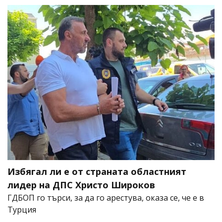
Избягал ли е от страната областният
лидер на ДПС Христо Широков
ГДБОП го търси, за да го арестува, оказа се, че е в
Турция