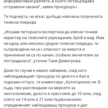
информативни разпити, в които потвърждава
отправени закани”, заяви прокурорът.
Тя подчерта, че искат да бъде изяснена получената
телесна повреда.
„Искаме петорната експертиза да изясни точния
характер на телесните увреждания, брой и вид. Има
ли една, или няколко средни телесни повреди, те
съпроводени ли са с опасност за живота и
причинени ли са по начин, особено мъчителен за
пострадалата”, уточни Таня Димитрова.
Дали по случая е имало забавяне, след като
наблюдаващият прокурор по делото е бил в
годишен отпуск, тя коментира: „Категорично не. В
съда, при разглеждане на мерките за
неотклонение, делото е престояло до 10 юли, след
което на 14 юли и 21 юли първоначално
определеният наблюдаващ прокурор е дал