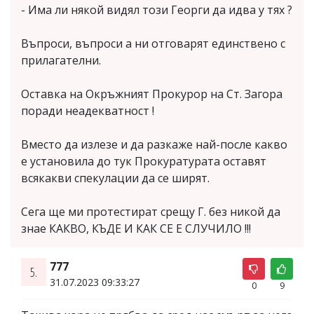
- Има ли някой видял този Георги да идва у тях ?
Въпроси, въпроси а ни отговарят единствено с
прилагателни.
Оставка на Окръжният Прокурор на Ст. Загора
поради неадекватност !
Вместо да излезе и да разкаже най-после какво
е установила до тук Прокуратурата оставят
всякакви спекулации да се ширят.
Сега ще ми протестират срещу Г. без никой да
знае КАКВО, КЪДЕ И КАК СЕ Е СЛУЧИЛО !!!
777
5.
31.07.2023 09:33:27
0
9