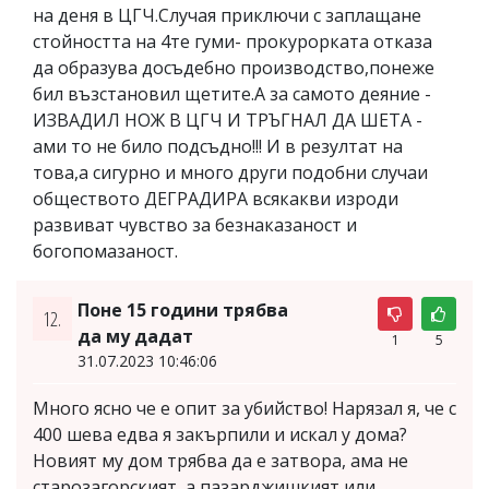
на деня в ЦГЧ.Случая приключи с заплащане
стойността на 4те гуми- прокурорката отказа
да образува досъдебно производство,понеже
бил възстановил щетите.А за самото деяние -
ИЗВАДИЛ НОЖ В ЦГЧ И ТРЪГНАЛ ДА ШЕТА -
ами то не било подсъдно!!! И в резултат на
това,а сигурно и много други подобни случаи
обществото ДЕГРАДИРА всякакви изроди
развиват чувство за безнаказаност и
богопомазаност.
Поне 15 години трябва
12.
да му дадат
1
5
31.07.2023 10:46:06
Много ясно че е опит за убийство! Нарязал я, че с
400 шева едва я закърпили и искал у дома?
Новият му дом трябва да е затвора, ама не
старозагорският, а пазарджишкият или