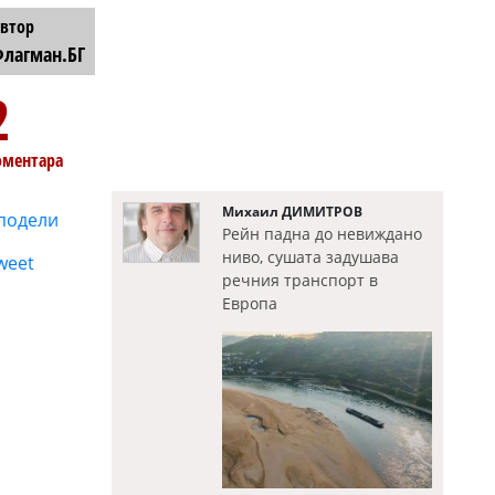
втор
лагман.БГ
2
оментара
Михаил ДИМИТРОВ
подели
Рейн падна до невиждано
ниво, сушата задушава
weet
речния транспорт в
Европа