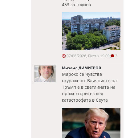
453 за година
07/08/2026, Петък 19:00
3
Михаил ДИМИТРОВ
Мароко се чувства
окуражено: Влиянието на
Тръмп е в светлината на
прожекторите след
катастрофата в Сеута