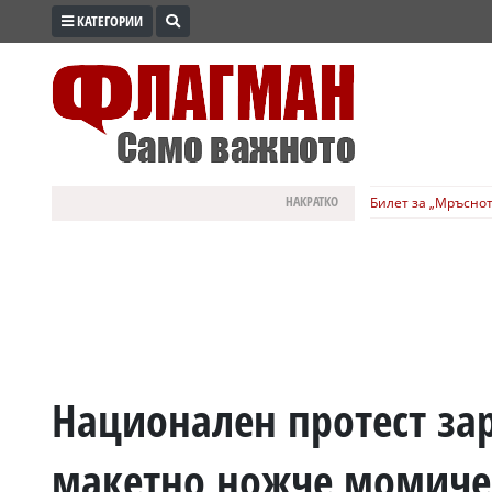
КАТЕГОРИИ
ПРОМО
ЗОНА
ИЗБОРИ
2026
ПРАКТИЧНО
НАКРАТКО
Билет за „Мръснот
КУЛТУРА
ЗДРАВЕ
ПОЛИТИКА
ОБЩИНИ
ОБЩЕСТВО
ЛАЙФСТАЙЛ
Национален протест за
ВОЙНАТА
макетно ножче момиче
В