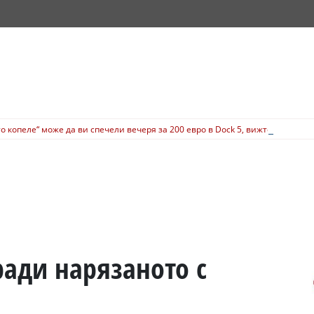
о копеле“ може да ви спечели вечеря за 200 евро в Dock 5, вижте подробн
ради нарязаното с