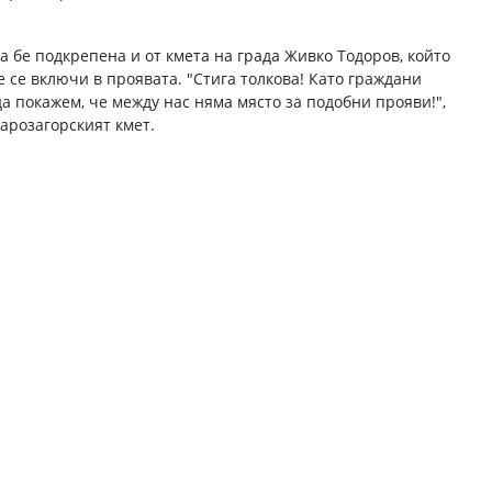
а бе подкрепена и от кмета на града Живко Тодоров, който
 се включи в проявата. "Стига толкова! Като граждани
да покажем, че между нас няма място за подобни прояви!",
тарозагорският кмет.