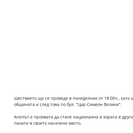
Шествието ще се проведе в понеделник от 18:00ч., като
общината и след това по бул. "Цар Симеон Велики".
Апелът е проявата да стане национална и хората в друг
палати в своето населено място.