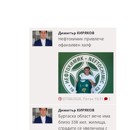
Димитър КИРЯКОВ
Нефтохимик привлече
офанзивен халф
07/08/2026, Петък 19:31
2
Димитър КИРЯКОВ
Бургаска област вече има
близо 338 хил. жилища,
сградите се увеличиха с