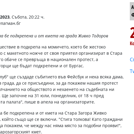
А
Ф
2023
, Събота, 20:22 ч.
Флагман.бг
а бе подкрепена и от кмета на града Живко Тодоров
К
ествие в подкрепа на момичето, което бе жестоко
о с макетното ножче от своя приятел организират в Стара
С
 то обаче се превръща в национален протест, а
горци ще бъдат подкрепени и от Бургас.
T
клуб" ще създаде събитието във Фейсбук и нека всяка дама,
 в града, да се присъедини, за да покажем нашия протест
лчанието на обществото и нехаенето на съдебната ни
. Ще започне на 31 юли, понеделник, от 18 ч пред
та палата", пише в апела на организаторите.
а бе подкрепена и от кмета на Стара Загора Живко
, който също ще се включи. "Стига толкова! Като граждани
да покажем, че между нас няма място за подобни прояви!",
тарозагорският кмет.