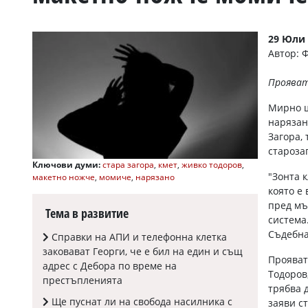
УКРАЙНА
СПОРТ
29 Юли 
РАЗСЛЕДВАНЕ
Автор: 
БИЗНЕС
Прояват
ЮГ
Мирно ш
нарязан
Управители:
Загора,
Веселин
Василев,
староза
email:
Ключови думи:
стара загора
,
кмет
,
живко тодоров
,
v.vasilev@flagman.bg
"Зонта 
макетно ножче
,
момиче
,
нарязано
Катя
която е
Касабова,
пред мъ
Тема в развитие
еmail:
k.kassabova@flagman.bg
система
Съдебна
Справки на АПИ и телефонна клетка
Главен
редактор:
заковават Георги, че е бил на един и същ
Прояват
Иван
адрес с Дебора по време на
Колев,
Тодоров
престъпленията
email:
трябва 
office@flagman.bg
Ще пуснат ли на свобода насилника с
заяви с