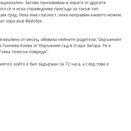
национален. Затова призовавам и хората от другите
ото се и иска справедлива присъда за такъв тип
ия град. Нека има гласност, нека направим каквото можем,
ат хора във Фейсбук.
безмълвно от месец, обявиха нейните родители. Окръжният
а Гьонева Коева от Окръжния съд в Стара Загора. Тя е
лека телесна повреда“.
ел, който е бил задържан за 72 часа, а след това е