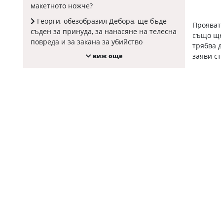
макетното ножче?
Коментарите
под
Георги, обезобразил Дебора, ще бъде
Прояват
статиите
съден за принуда, за нанасяне на телесна
също ще
се
повреда и за закана за убийство
трябва 
въвеждат
от
заяви с
виж още
читателите
и
редакцията
не
носи
отговорност
за
тях!
Ако
откриете
обиден
за
вас
коментар,
моля
сигнализирайте
ни!