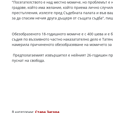
"Посегателството е над местно момиче, но проблемът е 
градове, който има желание, който приема лично случил
престъпления, излезте пред Съдебната палата и във ваш
за да спасим нечия друга дъщеря от същата съдба", пиш
Обезобразеното 18-годишното момиче е с 400 шева и е 
съдия по въззивното частно наказатателно дело е Татян
намерила причиненото обезобразяване на момичето за "
Предполагаемият извършител е нейният 26-годишен прият
пуснат на свобода.
В категории:
Стара Загора