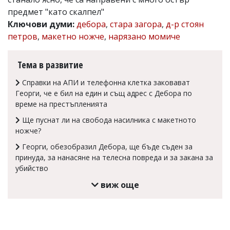
предмет "като скалпел"
Коментарите
под
Ключови думи:
дебора
,
стара загора
,
д-р стоян
статиите
петров
,
макетно ножче
,
нарязано момиче
се
въвеждат
от
Тема в развитие
читателите
и
Справки на АПИ и телефонна клетка заковават
редакцията
Георги, че е бил на един и същ адрес с Дебора по
не
време на престъпленията
носи
отговорност
Ще пуснат ли на свобода насилника с макетното
за
ножче?
тях!
Ако
Георги, обезобразил Дебора, ще бъде съден за
откриете
принуда, за нанасяне на телесна повреда и за закана за
обиден
убийство
за
вас
виж още
коментар,
моля
сигнализирайте
ни!