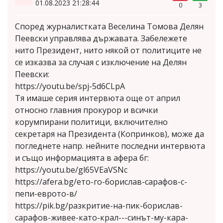
01.08.2023 21:28:44
0
3
Според журналистката Веселина Томова Делян
Пеевски управлява държавата. Забележете
нито Президент, нито някой от политиците не
се изказва за случая с изключение на Делян
Пеевски:
https://youtu.be/spj-5d6CLpA
Тя имаше серия интервюта още от април
относно главния прокурор и всички
корумпирани политици, включително
секретаря на Президента (Копринков), може да
погледнете напр. нейните последни интервюта
и също информацията в афера бг:
https://youtu.be/gl65VEaVSNc
https://afera.bg/eто-го-борислав-сарафов-с-
пепи-еврото-в/
https://pik.bg/разкритие-на-пик-борислав-
сарафов-живее-като-крал---синът-му-кара-