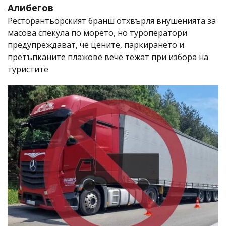
Алибегов
Ресторантьорският бранш отхвърля внушенията за
масова спекула по морето, но туроператори
предупреждават, че цените, паркирането и
претъпканите плажове вече тежат при избора на
туристите