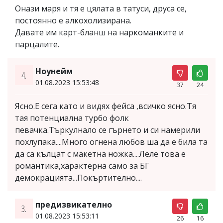
Онази маря и тя е цялата в татуси, друса се,
постоянно е алкохолизирана.
Давате им карт-бланш на наркоманките и
парцалите.
Ноунейм
4.
01.08.2023 15:53:48
37
24
Ясно.Е сега като и видях фейса ,всичко ясно.Тя
тая потенциална турбо фолк
певачка.Търкулнало се гърнето и си намерили
похлупака....Много огнена любов ша да е била та
да са кълцат с макетна ножка....Леле това е
романтика,характерна само за БГ
демокрацията...Покъртително....
предизвикателно
3.
01.08.2023 15:53:11
26
16