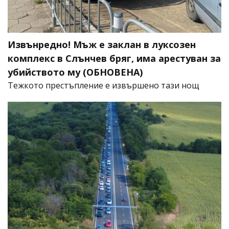
Извънредно! Мъж е заклан в луксозен
комплекс в Слънчев бряг, има арестуван за
убийството му (ОБНОВЕНА)
​Тежкото престъпление е извършено тази нощ