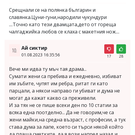
Срещнали се на полянка българин и
славянка.Цуни-гуни,народили чукундури
....Точно като тези двамцата,дето от гореща
чалгаджийка любов се клаха с макетния нож....
Ай сиктир
10.
01.08.2023 16:35:56
17
28
Вече ми идва ту мъч тая драма...
Сумати жени са пребива и ежедневно, избиват
им зъбите, чупят им ребра, ритат ги като
парцали, а някои направо ги убиват и дума не
могат да кажат какво са преживели.
И за тях не се пише всеки ден по 10 статии за
всяка една поотделно... Да не говорим,че са
жени майки,на средна възраст, с професии, а тук
става дума за лапе, което си търси някой който
да плаща сметките, да я вози напред назад и