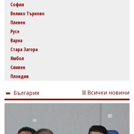
София
Велико Търново
Плевен
Русе
Варна
Стара Загора
Ямбол
Сливен
Пловдив
Всички новини
България