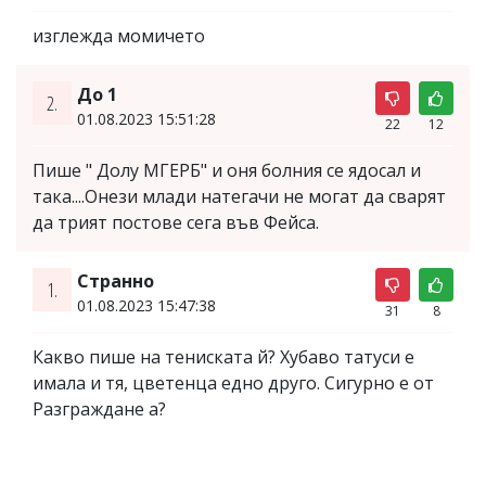
изглежда момичето
До 1
2.
01.08.2023 15:51:28
22
12
Пише " Долу МГЕРБ" и оня болния се ядосал и
така....Онези млади натегачи не могат да сварят
да трият постове сега във Фейса.
Странно
1.
01.08.2023 15:47:38
31
8
Какво пише на тениската й? Хубаво татуси е
имала и тя, цветенца едно друго. Сигурно е от
Разграждане а?