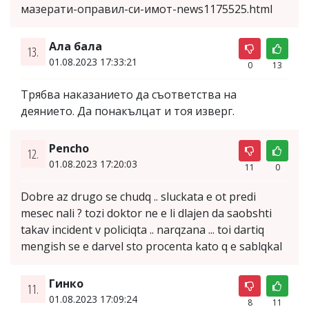
мазерати-оправил-си-имот-news1175525.html
Ала бала
13.
01.08.2023 17:33:21
0
13
Трябва наказанието да съответства на
деянието. Да понакълцат и тоя изверг.
Pencho
12.
01.08.2023 17:20:03
11
0
Dobre az drugo se chudq .. sluckata e ot predi
mesec nali ? tozi doktor ne e li dlajen da saobshti
takav incident v policiqta .. narqzana ... toi dartiq
mengish se e darvel sto procenta kato q e sablqkal
Гинко
11.
01.08.2023 17:09:24
8
11