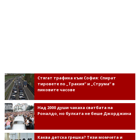
Стягат трафика към София: Спират
тировете по „Тракия“ и „Струма“ в
пиковите часове
Над 2000 души чакаха сватбата на
Роналдо, но булката не беше Джорджина
Каква детска грешка? Тези момчета и