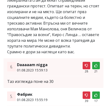
либералната сган да яхнат справедливия
граждански протест. Опитват на терен, но стоят
изолирани и не на място. Ще опитат првз
социалните медии, където са болестно и
трескаво активни. Втръсна ми от вечните
използвачи Мая Манолова, оня Величков от
“Правосъдие за всеки”, Киро с Линда … оставете
хората на мира. Не може от всяка трагедия да
трупате политически дивиденти.
Срамно е дори за наглеци като вас.
Daaaaam nigga
6.
01.08.2023 15:59:13
28
21
Таз изглежда поне на 30
Фабрик
5.
01.08.2023 15:55:19
39
17