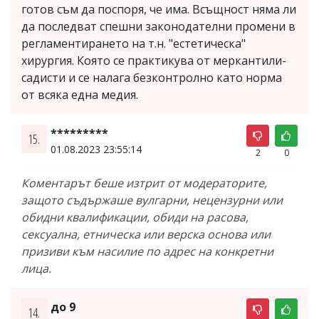
готов съм да поспоря, че има. Всъщност няма ли
да последват спешни законодателни промени в
регламентирането на т.н. "естетическа"
хирургия. Която се практикува от меркантили-
садисти и се налага безконтролно като норма
от всяка една медия.
*********
15.
01.08.2023 23:55:14
2
0
Коментарът беше изтрит от модераторите,
защото съдържаше вулгарни, нецензурни или
обидни квалификации, обиди на расова,
сексуална, етническа или верска основа или
призиви към насилие по адрес на конкретни
лица.
до 9
14.