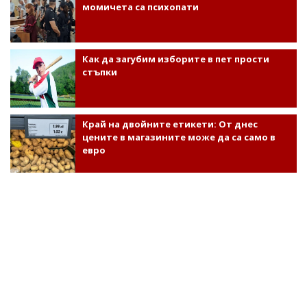
момичета са психопати
Как да загубим изборите в пет прости
стъпки
Край на двойните етикети: От днес
цените в магазините може да са само в
евро