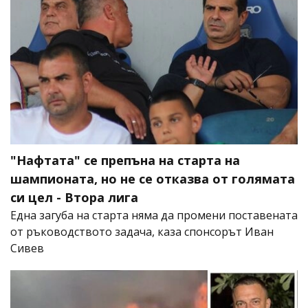
"Нафтата" се препъна на старта на
шампионата, но не се отказва от голямата
си цел - Втора лига
Една загуба на старта няма да промени поставената
от ръководството задача, каза спонсорът Иван
Сивев