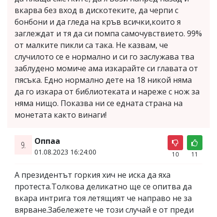
вкарва без вход в дискотеките, да черпи с
бонбони и да гледа на кръв всички,които я
заглеждат и тя да си помпа самочувствието. 99%
от малките пикли са така. Не казвам, че
случилото се е нормално и си го заслужава тва
заблудено момиче ама изкарайте си главата от
пясъка. Едно нормално дете на 18 никой няма
да го изкара от библиотеката и нареже с нож за
няма нищо. Показва ни се едната страна на
монетата както винаги!
Оппаа
9.
01.08.2023 16:24:00
10
11
А президентът горкия хич не иска да яха
протеста.Толкова деликатно ще се опитва да
вкара интрига тоя летящият че направо не за
вярване.Забележете че този случай е от преди