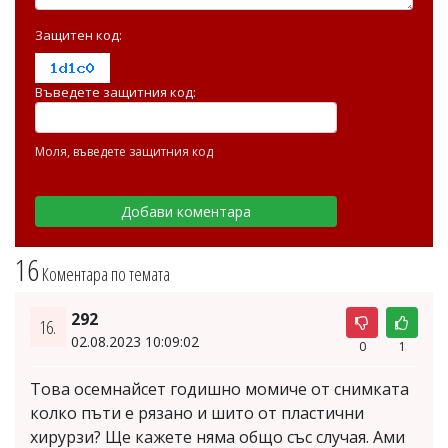
Защитен код:
Въведете защитния код:
Моля, въведете защитния код
16
Коментара по темата
292
16.
02.08.2023 10:09:02
0
1
Това осемнайсет годишно момиче от снимката
колко пъти е рязано и шито от пластични
хирурзи? Ще кажете няма общо със случая. Ами