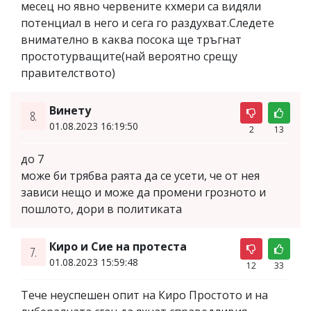
месец но явно червените кхмери са видяли
потенциал в него и сега го раздухват.Следете
внимателно в каква посока ще тръгнат
простотурващите(най вероятно срещу
правителството)
Винету
8.
01.08.2023 16:19:50
2
13
до 7
може би трябва раята да се усети, че от нея
зависи нещо и може да промени грозното и
пошлото, дори в политиката
Киро и Сие на протеста
7.
01.08.2023 15:59:48
12
33
Тече неуспешен опит на Киро Простото и на