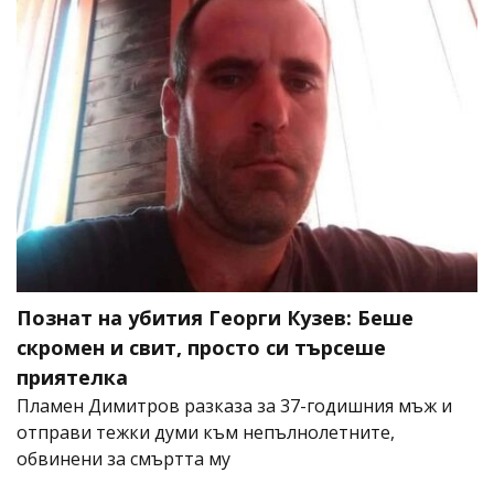
Познат на убития Георги Кузев: Беше
скромен и свит, просто си търсеше
приятелка
Пламен Димитров разказа за 37-годишния мъж и
отправи тежки думи към непълнолетните,
обвинени за смъртта му