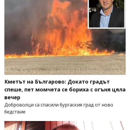
Кметът на Българово: Докато градът
спеше, пет момчета се бориха с огъня цяла
вечер
Доброволци са спасили бургаския град от ново
бедствие