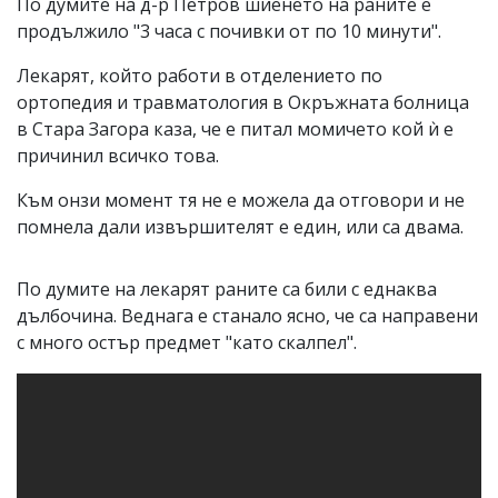
По думите на д-р Петров шиенето на раните е
продължило "3 часа с почивки от по 10 минути".
Лекарят, който работи в отделението по
ортопедия и травматология в Окръжната болница
в Стара Загора каза, че е питал момичето кой ѝ е
причинил всичко това.
Към онзи момент тя не е можела да отговори и не
помнела дали извършителят е един, или са двама.
По думите на лекарят раните са били с еднаква
дълбочина. Веднага е станало ясно, че са направени
с много остър предмет "като скалпел".