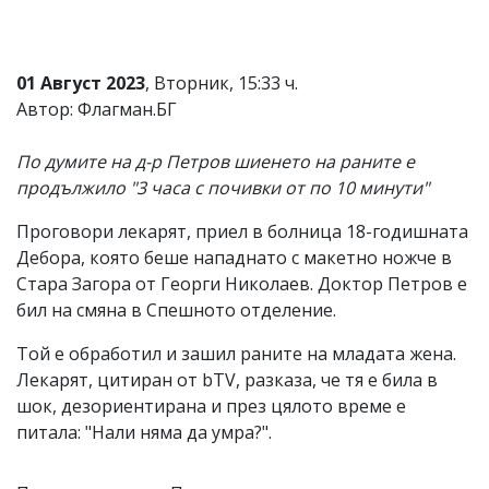
01 Август 2023
, Вторник, 15:33 ч.
Автор: Флагман.БГ
По думите на д-р Петров шиенето на раните е
продължило "3 часа с почивки от по 10 минути"
Проговори лекарят, приел в болница 18-годишната
Дебора, която беше нападнато с макетно ножче в
Стара Загора от Георги Николаев. Доктор Петров е
бил на смяна в Спешното отделение.
Той е обработил и зашил раните на младата жена.
Лекарят, цитиран от bTV, разказа, че тя е била в
шок, дезориентирана и през цялото време е
питала: "Нали няма да умра?".