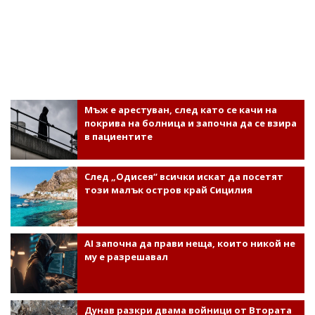
Мъж е арестуван, след като се качи на
покрива на болница и започна да се взира
в пациентите
След „Одисея“ всички искат да посетят
този малък остров край Сицилия
AI започна да прави неща, които никой не
му е разрешавал
Дунав разкри двама войници от Втората