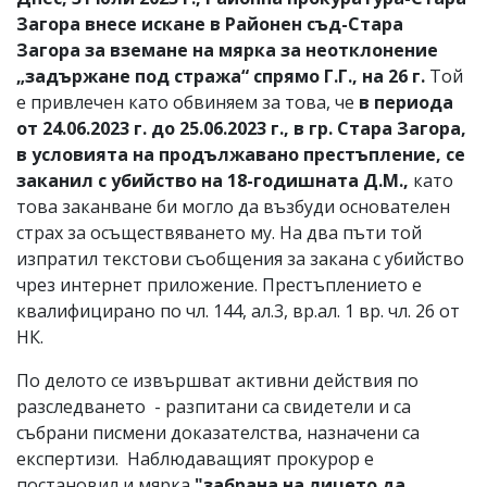
Загора внесе искане в Районен съд-Стара
Загора за вземане на мярка за неотклонение
„задържане под стража“ спрямо Г.Г., на 26 г.
Той
е привлечен като обвиняем за това, че
в периода
от 24.06.2023 г. до 25.06.2023 г., в гр. Стара Загора,
в условията на продължавано престъпление, се
заканил с убийство на 18-годишната Д.М.,
като
това заканване би могло да възбуди основателен
страх за осъществяването му. На два пъти той
изпратил текстови съобщения за закана с убийство
чрез интернет приложение. Престъплението е
квалифицирано по чл. 144, ал.3, вр.ал. 1 вр. чл. 26 от
НК.
По делото се извършват активни действия по
разследването - разпитани са свидетели и са
събрани писмени доказателства, назначени са
експертизи. Наблюдаващият прокурор е
постановил и мярка
"забрана на лицето да