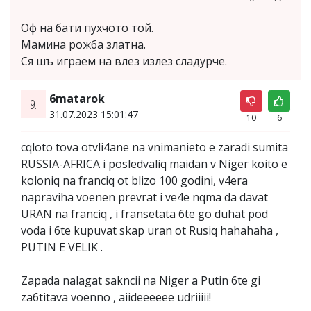
Оф на бати пухчото той.
Мамина рожба златна.
Ся шъ играем на влез излез сладурче.
6matarok
9.
31.07.2023 15:01:47
10
6
cqloto tova otvli4ane na vnimanieto e zaradi sumita
RUSSIA-AFRICA i posledvaliq maidan v Niger koito e
koloniq na franciq ot blizo 100 godini, v4era
napraviha voenen prevrat i ve4e nqma da davat
URAN na franciq , i fransetata 6te go duhat pod
voda i 6te kupuvat skap uran ot Rusiq hahahaha ,
PUTIN E VELIK .
Zapada nalagat sakncii na Niger a Putin 6te gi
za6titava voenno , aiideeeeee udriiiii!