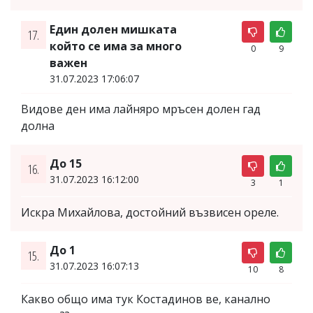
Един долен мишката
17.
който се има за много
0
9
важен
31.07.2023 17:06:07
Видове ден има лайняро мръсен долен гад
долна
До 15
16.
31.07.2023 16:12:00
3
1
Искра Михайлова, достойний възвисен ореле.
До 1
15.
31.07.2023 16:07:13
10
8
Какво общо има тук Костадинов ве, канално