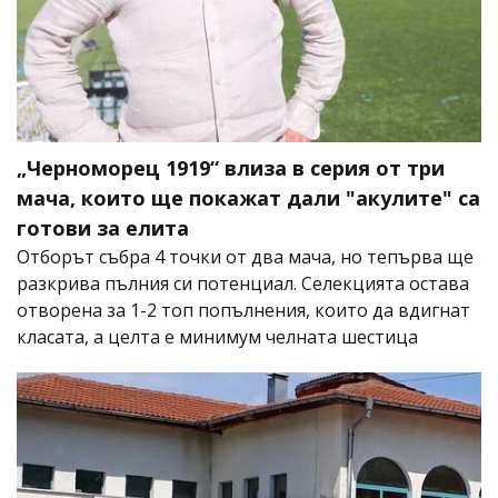
„Черноморец 1919“ влиза в серия от три
мача, които ще покажат дали "акулите" са
готови за елита
Отборът събра 4 точки от два мача, но тепърва ще
разкрива пълния си потенциал. Селекцията остава
отворена за 1-2 топ попълнения, които да вдигнат
класата, а целта е минимум челната шестица