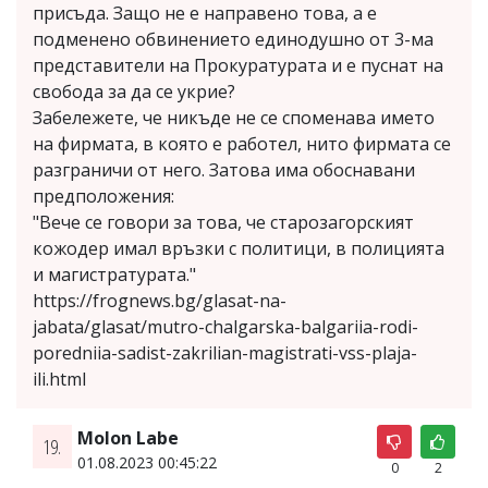
присъда. Защо не е направено това, а е
подменено обвинението единодушно от 3-ма
представители на Прокуратурата и е пуснат на
свобода за да се укрие?
Забележете, че никъде не се споменава името
на фирмата, в която е работел, нито фирмата се
разграничи от него. Затова има обоснавани
предположения:
"Вече се говори за това, че старозагорският
кожодер имал връзки с политици, в полицията
и магистратурата."
https://frognews.bg/glasat-na-
jabata/glasat/mutro-chalgarska-balgariia-rodi-
poredniia-sadist-zakrilian-magistrati-vss-plaja-
ili.html
Molon Labe
19.
01.08.2023 00:45:22
0
2