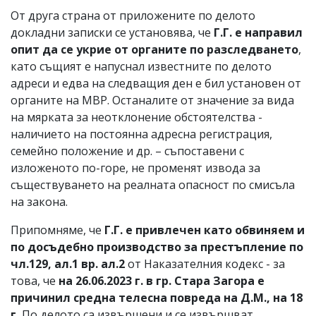
От друга страна от приложените по делото
докладни записки се установява, че
Г.Г. е направил
опит да се укрие от органите по разследването
,
като същият е напуснал известните по делото
адреси и едва на следващия ден е бил установен от
органите на МВР. Останалите от значение за вида
на мярката за неотклонение обстоятелства -
наличието на постоянна адресна регистрация,
семейно положение и др. – съпоставени с
изложеното по-горе, не променят извода за
съществуването на реалната опасност по смисъла
на закона.
Припомняме, че
Г.Г. е привлечен като обвиняем и
по досъдебно производство за престъпление по
чл.129, ал.1 вр. ал.2
от Наказателния кодекс - за
това, че
на 26.06.2023 г. в гр. Стара Загора е
причинил средна телесна повреда на Д.М., на 18
г.
По делото са извършени и се извършват