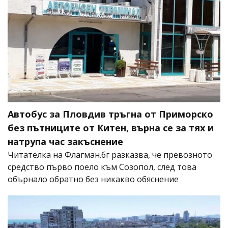
Автобус за Пловдив тръгна от Приморско
без пътниците от Китен, върна се за тях и
натрупа час закъснение
Читателка на Флагман.бг разказва, че превозното
средство първо поело към Созопол, след това
обърнало обратно без никакво обяснение