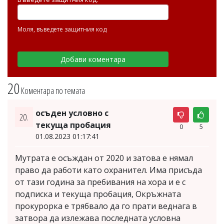
Моля, въведете защитния код
20
Коментара по темата
осъден условно с
20.
текуща пробация
0
5
01.08.2023 01:17:41
Мутрата е осъждан от 2020 и затова е нямал
право да работи като охранител. Има присъда
от тази година за пребивания на хора и е с
подписка и текуща пробация, Окръжната
прокурорка е трябвало да го прати веднага в
затвора да излежава последната условна