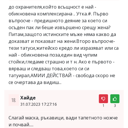
до охранителя,който всъщност е най -
обикновена комплексирана .. Утка.#. Първо
въпросче - предишното деяние за което си
осъден пак ли беше извършено срещу жена?
Питам,защото истинските мъже няма какво да
доказват и показват на жени.Второ въпросче-
тези татуси,житейско кредо ли изразяват или са
най - обикновена поза,един вид чупим
стойки,гледаме страшно и т н. Ако е първото -
вярваш и следваш това,което си си
татуирал,АМИИ ДЕЙСТВАЙ - свобода скоро не
се очертава да видиш...
Хайде
18.
31.07.2023 17:27:16
1
3
Слагай маска, ръкавици, вади тапетното ножче
и почвай.....