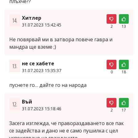
плъхче??
Хитлер
14.
31.07.2023 15:42:45
2
13
Не повярвай ми в затвора повече гавра и
мандра ще вземе ;)
не се хабете
13.
31.07.2023 15:35:37
0
18
пуснете го… дайте го на народа
Въй
12.
31.07.2023 15:18:46
2
17
Засега изглежда, че правораздаването все пак
се задейства и дано не е само пушилка с цел
успокояване на гражданите.