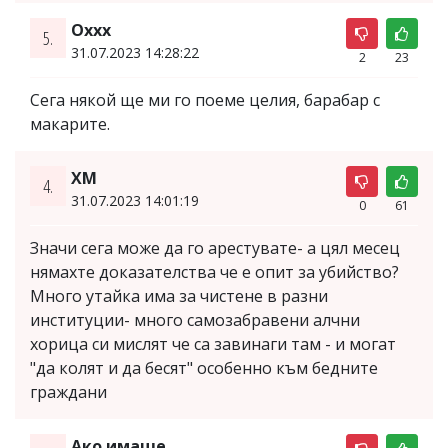
Оххх
5.
31.07.2023 14:28:22
2
23
Сега някой ще ми го поеме целия, барабар с
макарите.
ХМ
4.
31.07.2023 14:01:19
0
61
Значи сега може да го арестувате- а цял месец
нямахте доказателства че е опит за убийство?
Много утайка има за чистене в разни
институции- много самозабравени алчни
хорица си мислят че са завинаги там - и могат
"да колят и да бесят" особенно към бедните
граждани
Ако имаше