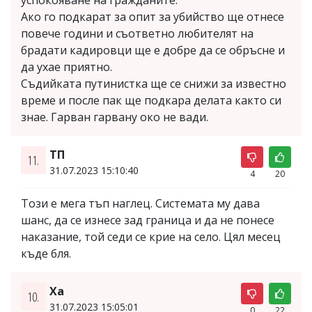
Ако го подкарат за опит за убийство ще отнесе
повече години и съответно любителят на
брадати кадировци ще е добре да се обръсне и
да ухае приятно.
Съдийката путинистка ще се снижи за известно
време и после пак ще подкара делата както си
знае. Гарван гарвану око не вади.
ТП
11.
31.07.2023 15:10:40
4
20
Този е мега тъп наглец. Системата му дава
шанс, да се изнесе зад граница и да не понесе
наказание, той седи се крие на село. Цял месец
къде бля.
Ха
10.
31.07.2023 15:05:01
0
22