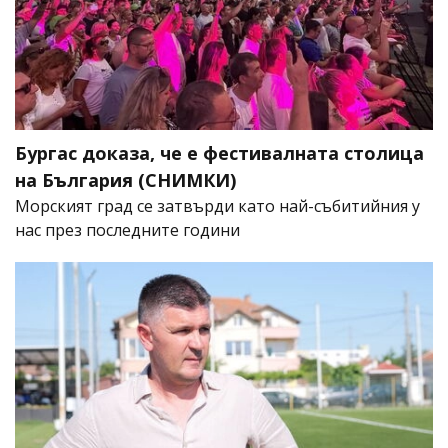
Бургас доказа, че е фестивалната столица
на България (СНИМКИ)
Морският град се затвърди като най-събитийния у
нас през последните години