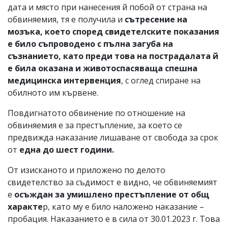
дата и място при нанесения й побой от страна на
обвиняемия, тя е получила и
сътресение на
мозъка, което според свидетелските показания
е било съпроводено с пълна загуба на
съзнанието, като преди това на пострадалата й
е била оказана и животоспасяваща спешна
медицинска интервенция
, с оглед спиране на
обилното им кървене.
Повдигнатото обвинение по отношение на
обвиняемия е за престъпление, за което се
предвижда наказание лишаване от свобода за срок
от
една до шест години.
От изисканото и приложено по делото
свидетелство за съдимост е видно, че обвиняемият
е
осъждан за умишлено престъпление от общ
характе
р, като му е било наложено наказание –
пробация. Наказанието е в сила от 30.01.2023 г. Това