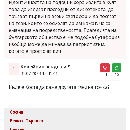
Идентичността на подобни хора издига в култ
това да излизат последни от дискотеката, да
тръгват първи на всеки светофар и да посягат
на тези, които се осмелят да им кажат, че са
еманация на посредствеността. Трагедията на
българското общество е, че подобна бутафория
изобщо може да минава за патриотизъм,
когато е просто як кич
Копейкин ,къде си ?
1.
31.07.2023 13:41:41
14
30
Къде е Костя да каже другата гледна точка?
София
Велико Търново
Плевен