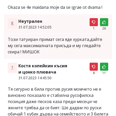
Okaza se 4e maidana moje da se igrae ot dvama !
Неутрален
8.
31.07.2023 14:52:05
1
26
Този татуиран примат сега яде хурката,дайте
му сега максималната присъда и му гледайте
сеира ! МИШОК
Костя копейкин късия
7.
и цонко плювача
8
11
31.07.2023 14:45:50
Тя сигурно в била против русия момчето не е
виновно показало е стабилна русофилска
позиция даже песков каза преди месеци че
жените трябва да се бият. Ше дадвм по руски
обичай 1 кубик дърва на семейството и 3 билета