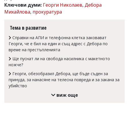
Ключови думи:
Георги Николаев
,
Дебора
Коментарите
Михайлова
,
прокуратура
под
статиите
се
Тема в развитие
въвеждат
от
Справки на АПИ и телефонна клетка заковават
читателите
и
Георги, че е бил на един и същ адрес с Дебора по
редакцията
време на престъпленията
не
носи
Ще пуснат ли на свобода насилника с макетното
отговорност
ножче?
за
Георги, обезобразил Дебора, ще бъде съден за
тях!
Ако
принуда, за нанасяне на телесна повреда и за закана за
откриете
убийство
обиден
виж още
за
вас
коментар,
моля
сигнализирайте
ни!