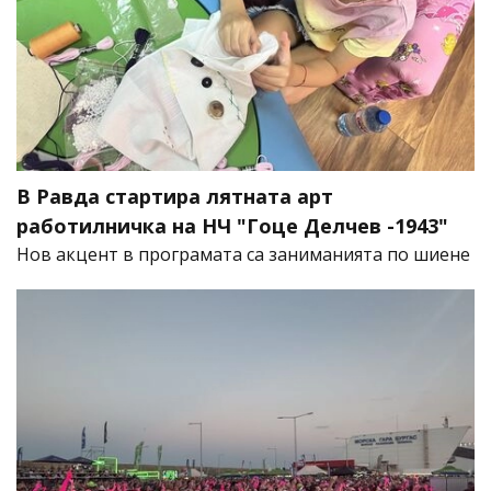
В Равда стартира лятната арт
работилничка на НЧ "Гоце Делчев -1943"
Нов акцент в програмата са заниманията по шиене