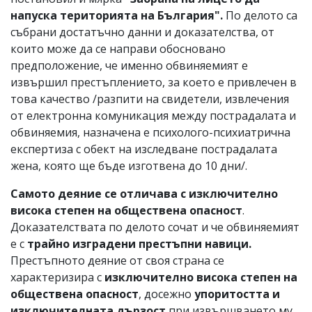
напуска територията на България".
По делото са
събрани достатъчно данни и доказателства, от
които може да се направи обосновано
предположение, че именно обвиняемият е
извършил престъплението, за което е привлечен в
това качество /разпити на свидетели, извлечения
от електронна комуникация между пострадалата и
обвиняемия, назначена е психолого-психиатрична
експертиза с обект на изследване пострадалата
жена, която ще бъде изготвена до 10 дни/.
Самото деяние се отличава с изключително
висока степен на обществена опасност
.
Доказателствата по делото сочат и че обвиняемият
е с
трайно изградени престъпни навици.
Престъпното деяние от своя страна се
характеризира с
изключително висока степен на
обществена опасност
, досежно
упоритостта и
изключителната дързост
при извършването му,