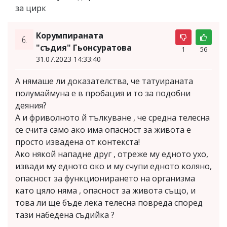
за цирк
Корумпираната
6.
"съдия" Гьонсуратова
1
56
31.07.2023 14:33:40
А нямаше ли доказателства, че татуираната
полумаймуна е в пробация и то за подобни
деяния?
А и фриволното й тълкуване , че средна телесна
се счита само ако има опасност за живота е
просто извадена от контекста!
Ако някой нападне друг , отреже му едното ухо,
извади му едното око и му счупи едното коляно,
опасност за функционирането на организма
като цяло няма , опасност за живота също, и
това ли ще бъде лека телесна повреда според
тази набедена съдийка ?