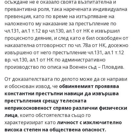
осъждане не е оказало своята възпитателна и
превантивна роля, така наречената индивидуална
превенция, като по време на изтърпяване на
наложеното му наказание за престъпление по
чл.131, ал.1 т.12 вр чл.130, ал.1 от НК е извършил
процесното деяние, и след като е бил освободен от
наказателна отговорност по чл. 78а от НК, досежно
извършено от него престъпление чл.131, ал.1 т.12
вр. чл.130, ал.1 от НК по административно
производство по описа на Военен съд – Пловдив.
От доказателствата по делото може да се направи
и обоснован извод, че
обвиняемият проявява
константни престъпни навици да извършва
престъпления срещу телесната
неприкосновеност спрямо различни физически
лица
, които обстоятелства също го
характеризират като
личност с изключително
висока степен на обществена опасност.