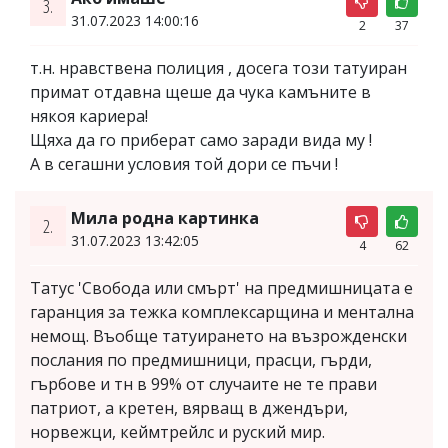
3.
31.07.2023 14:00:16
2
37
т.н. нравствена полиция , досега този татуиран
примат отдавна щеше да чука камъните в
някоя кариера!
Щяха да го приберат само заради вида му !
А в сегашни условия той дори се пъчи !
Мила родна картинка
2.
31.07.2023 13:42:05
4
62
Татус 'Свобода или смърт' на предмишницата е
гаранция за тежка комплексарщина и ментална
немощ. Въобще татуирането на възрожденски
послания по предмишници, прасци, гърди,
гърбове и тн в 99% от случаите не те прави
патриот, а кретен, вярващ в джендъри,
норвежци, кеймтрейлс и руский мир.