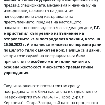
предвид спецификата, механизма и начина му на
извършване, наличието на данни, че
непосредствено след извършване на
престъплението, предмет на настоящото
наказателно производство /на следващия ден/,
Г.Г.
е пристъпил към реално изпълнение на
отправените към пострадалата закани, като на
26.06.2023 г. ѝ е нанесъл множество порезни рани
по цялото тяло с макетен нож.
Налице са и данни,
че при този случай на пострадалата са били
причинени по
особено мъчителен начин и с
особена жестокост множество травматични
увреждания.
След извършеното посегателство срещу
пострадалата тя е била настанена в отделение по
Неврохирургия към УМБАЛ – „Проф. д-р Ст.
Киркович“ - Стара Загора, тъй като на процесната