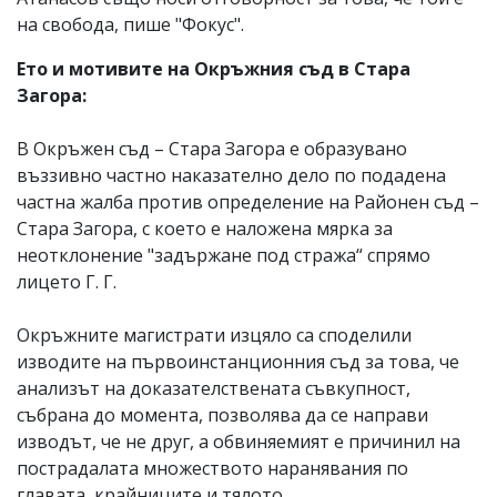
на свобода, пише "Фокус".
Ето и мотивите на Окръжния съд в Стара
Загора:
В Окръжен съд – Стара Загора е образувано
въззивно частно наказателно дело по подадена
частна жалба против определение на Районен съд –
Стара Загора, с което е наложена мярка за
неотклонение "задържане под стража“ спрямо
лицето Г. Г.
Окръжните магистрати изцяло са споделили
изводите на първоинстанционния съд за това, че
анализът на доказателствената съвкупност,
събрана до момента, позволява да се направи
изводът, че не друг, а обвиняемият е причинил на
пострадалата множеството наранявания по
главата, крайниците и тялото.