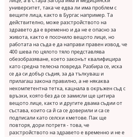
лице, а в Стара Загора има и медицински
университет, така че едва ли има проблем с
вещите лица, както в Бургас например. Та
действително, може разстройството на
здравето да е временно и да не е опасно за
живота, както е посочило вещото лице, но
работата на съда е да направи правен извод, че
400 шева по цялото тяло представлява
обезобразяване, което законът квалифицира
като средна телесна повреда. Разбира се, иска
се да си добър съдия, за да тълкуваш и
прилагаш закона правилно, а не някаква
некомпетентна тетка, кацнала в окръжен съд с
връзки, която без да се замисли ще цитира
вещото лице, както и другите двама съдии от
състава, които са й са се доверили и са се
подписали като селски кметове. Пак ще
повторя, дори потретя - това, че
разстройството на здравето е временно и не е