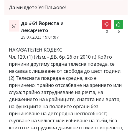
Да ми ядете Уя!Плъхове!
до #61 йориста и
67.
лекарчето
0
6
29.07.2023 19:01:07
НАКАЗАТЕЛЕН КОДЕКС
Чл. 129. (1) (Изм. - ДВ, бр. 26 от 2010 г.) Който
причини другиму средна телесна повреда, се
наказва с лишаване от свобода до шест години.
(2) Телесната повреда е средна, ако е
причинено: трайно отслабване на зрението или
слуха; трайно затрудняване на речта, на
движението на крайниците, снагата или врата,
на функциите на половите органи без
причиняване на детеродна неспособност;
счупване на челюст или избиване на зъби, без
които се затруднява дъвченето или говоренето;