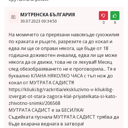
МУТРЕНСКА БЪЛГАРИЯ
80.
30.07.2023 00:34:50
0
8
На момичето са прерязани навсякъде сухожилия
по краката и ръцете, разрезите са до кокал и
едва ли ще се оправи някога, ще бъде от 18
годишна доживотен инвалид, едва ли ще може
някога да се движи, това не се лекува!!! Месец
след обезобразяването не е проговорила... Тя е
буквално КЛАНА НЯКОЛКО ЧАСА с тъп нож до
кокал от МУTPAТA CAДИCТ!!!
https://kliuki.bg/razkritia/ekskluzivno-v-kliukibg-
izvergat-ot-stara-zagora-klal-priyatelkata-si-kato-
zhivotno-snimki/206568
МУTPAТA CAДИCТ е за БECИЛKА!
Съдийката пуснала МУTPAТA CAДИCТ трябва да
бъде вкарана веднага в затвора!