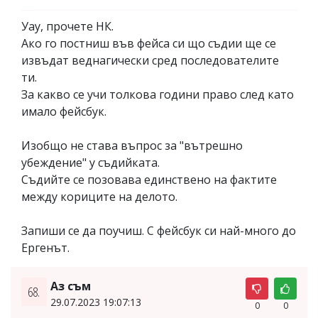
Уау, прочете НК.
Ако го постниш във фейса си що съдии ще се
извъдат веднагически сред последователите
ти.
За какво се учи толкова години право след като
имало фейсбук.
Изобщо не става въпрос за "вътрешно
убеждение" у съдийката.
Съдийте се позовава единствено на фактите
между кориците на делото.
Запиши се да поучиш. С фейсбук си най-много до
Ергенът.
Аз съм
68.
29.07.2023 19:07:13
0
0