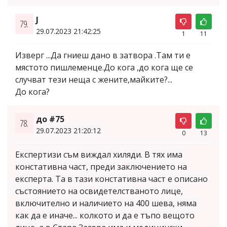
J
79.
29.07.2023 21:42:25
1
11
Изверг ...Да гниеш дано в затвора .Там ти е
мястото пишлеменце.До кога ,до кога ще се
случват тези неща с жените,майките?...
До кога?
до #75
78.
29.07.2023 21:20:12
0
13
Експертизи съм виждал хиляди. В тях има
констативна част, преди заключението на
експерта. Та в тази констативна част е описано
състоянието на освидетелстваното лице,
включително и наличието на 400 шева, няма
как да е иначе... колкото и да е тъпо вещото