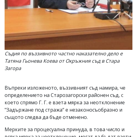
Съдия по въззивното частно наказателно дело е
Татяна Гьонева Коева от Окръжния съд в Стара
Загора
Въпреки изложеното, въззивният съд намира, че
определението на Старозагорски районен съд, с
което спрямо Г. Г. е взета мярка за неотклонение
"Задържане под стража“ е незаконосъобразно и
същото следва да бъде отменено.
Мерките за процесуална принуда, в това число и
всяка мярка за неотклонение, могат да бъдат взети