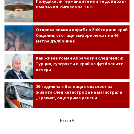
Полудяха ли германците или те дойдоха -
има 14 хил. сигнала за НЛО
Откриха римски кораб на 2100 години край
Сицилия, стотици амфори лежат на 46
метра дълбочина
Как живее Роман Абрамович след Челси:
Турция, суперяхти и край на футболните
вечери
20-годишна в болница с опасност за
живота след катастрофа на магистрала
„Тракия“, още трима ранени
Error9