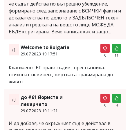
че съдът действа по вътрешно убеждение,
формирано след запознаване с ВСИЧКИ факти и
доказателства по делото и ЗАДЪЛБОЧЕН техен
анализ и грешката на вещото лице МОЖЕ ДА
БЪДЕ коригирана. Вече написах как и защо...
Welcome to Bulgaria
71.
29.07.2023 19:17:51
0
11
Класическо БГ правосъдие , престъпника-
психопат невинен , жертвата травмирана до
живот.
до #61 йориста и
70.
лекарчето
0
4
29.07.2023 19:11:21
И да добавя, че окръжният съд е действал в