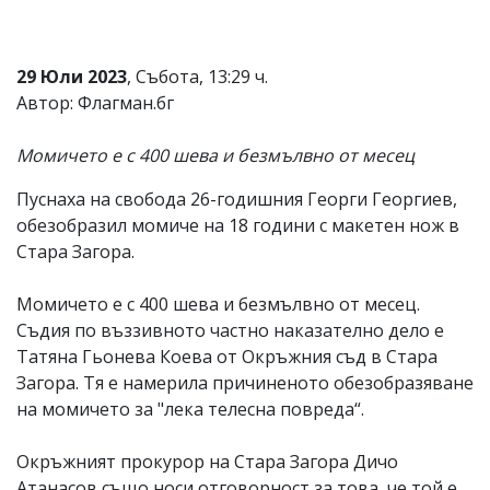
29 Юли 2023
, Събота, 13:29 ч.
Автор: Флагман.бг
Момичето е с 400 шева и безмълвно от месец
Пуснаха на свобода 26-годишния Георги Георгиев,
обезобразил момиче на 18 години с макетен нож в
Стара Загора.
Момичето е с 400 шева и безмълвно от месец.
Съдия по въззивното частно наказателно дело е
Татяна Гьонева Коева от Окръжния съд в Стара
Загора. Тя е намерила причиненото обезобразяване
на момичето за "лека телесна повреда“.
Окръжният прокурор на Стара Загора Дичо
Атанасов също носи отговорност за това, че той е