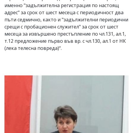
именно "задължителна регистрация по настоящ
адрес" за срок от шест месеца с периодичност два
пъти седмично, както и "задължителни периодични
срещи с пробационен служител" за срок от шест
месеца за извършено престъпление по чл.131, ал.1,
т.12 предложение първо във вр. с чл.130, ал.1 от НК
(лека телесна повреда)“.