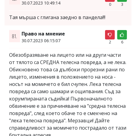
30.07.2023 10:49:14
0
3
Тая мърша с глигана заедно в пандела!!!
Право на мнение
81.
30.07.2023 06:15:07
2
6
Обезобразяване на лицето или на други части
от тялото са СРЕДНА телесна повреда, а не лека.
Обикновено това са дълбоки прорезни рани по
лицето, изменения в положението на носа -
носът на момичето е бил счупен. Лека телесна
повреда са само шамари и ощипвания. Съд за
корумпираната съдийка! Първоначалното
обвинение е за причиняване на "средна телесна
повреда", след което обаче то е смекчено на
"лека телесна повреда". Мерзавци! Дайте
справедливост за момичето пострадало от тази
брутална агресия.