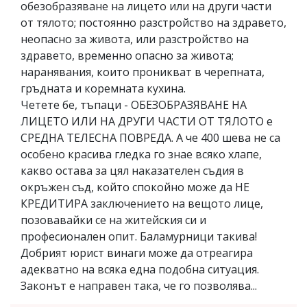
обезобразяване на лицето или на други части
от тялото; постоянно разстройство на здравето,
неопасно за живота, или разстройство на
здравето, временно опасно за живота;
наранявания, които проникват в черепната,
гръдната и коремната кухина.
Четете бе, тъпаци - ОБЕЗОБРАЗЯВАНЕ НА
ЛИЦЕТО ИЛИ НА ДРУГИ ЧАСТИ ОТ ТЯЛОТО е
СРЕДНА ТЕЛЕСНА ПОВРЕДА. А че 400 шева не са
особено красива гледка го знае всяко хлапе,
какво остава за цял наказателен съдия в
окръжен съд, който спокойно може да НЕ
КРЕДИТИРА заключението на вещото лице,
позовавайки се на житейския си и
професионален опит. Баламурници такива!
Добрият юрист винаги може да отреагира
адекватно на всяка една подобна ситуация.
Законът е направен така, че го позволява...