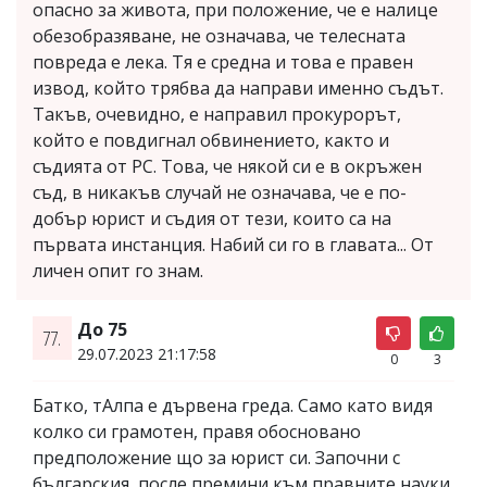
опасно за живота, при положение, че е налице
обезобразяване, не означава, че телесната
повреда е лека. Тя е средна и това е правен
извод, който трябва да направи именно съдът.
Такъв, очевидно, е направил прокурорът,
който е повдигнал обвинението, както и
съдията от РС. Това, че някой си е в окръжен
съд, в никакъв случай не означава, че е по-
добър юрист и съдия от тези, които са на
първата инстанция. Набий си го в главата... От
личен опит го знам.
До 75
77.
29.07.2023 21:17:58
0
3
Батко, тАлпа е дървена греда. Само като видя
колко си грамотен, правя обосновано
предположение що за юрист си. Започни с
българския, после премини към правните науки.