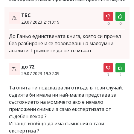
ТБС
76.
29.07.2023 21:13:19
0
0
До Ганьо единствената книга, която си прочел
без разбиране и се позоваваш на малоумни
анализи...Гръмне се да не те мъчат.
до 72
75.
29.07.2023 19:32:09
7
2
Та опита ти подсказва ли откъде в този случай,
съдията би имала ни най-малка представа за
състоянието на момичето ако е нямало
приложени снимки а само експертизата от
съдебен лекар ?
И защо изобщо да има съмнения в тази
експертиза ?