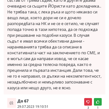
състав от трима съдии, като и другите двама
очевидно са същите ЙОристи като докладчика...
Не трябва така, с лека ръка и щото някакво си
вещо лице, което дори не си е дочело
разпоредбата на НК и не се е сетило, че случаят
попада точно в тази хипотеза, да се подхожда
при решаване на подобни казуси. В случая
съдът е имал всички обективни данни -
нараняванията трябва да са описани в
констативната част на заключението по СМЕ, и
е могъл сам да направи извод, че се касае
именно за средна телесна повреда, както е
преценила и първата инстанция. Дали това, че
не го е направил, се дължи на некомпетентност,
незадълбочено и немърливо запознаване с
казуса или нещо друго, не е ясно.
До 67
69.
29.07.2023 19:10:51
3
1