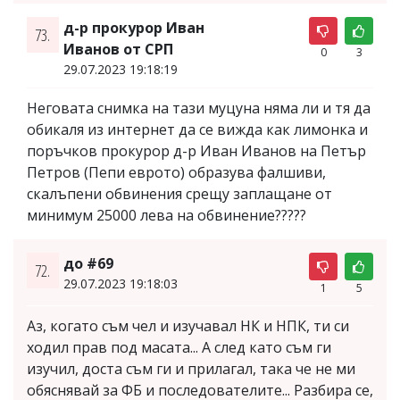
д-р прокурор Иван
73.
Иванов от СРП
0
3
29.07.2023 19:18:19
Неговата снимка на тази муцуна няма ли и тя да
обикаля из интернет да се вижда как лимонка и
поръчков прокурор д-р Иван Иванов на Петър
Петров (Пепи еврото) образува фалшиви,
скалъпени обвинения срещу заплащане от
минимум 25000 лева на обвинение?????
до #69
72.
29.07.2023 19:18:03
1
5
Аз, когато съм чел и изучавал НК и НПК, ти си
ходил прав под масата... А след като съм ги
изучил, доста съм ги и прилагал, така че не ми
обяснявай за ФБ и последователите... Разбира се,