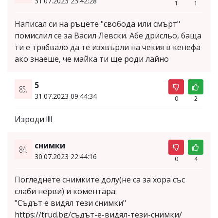
31.07.2023 23:42:28
1
1
Написал си на ръцете "свобода или смърт"
помислил се за Васил Левски. Абе дрисльо, баща
ти е трябвало да те изхвърли на чекия в кенефа
ако знаеше, че майка ти ще роди лайно
5
85.
31.07.2023 09:44:34
0
2
Изроди !!!!
снимки
84.
30.07.2023 22:44:16
0
4
Погледнете снимките долу(не са за хора със
слаби нерви) и коментара:
"Съдът е видял тези снимки"
https://trud.bg/съдът-е-видял-тези-снимки/