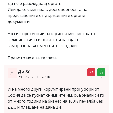
Да не е разследващ орган.
Или да се съмнява в достоверността на
представените от държавните органи
документи.
Уж си с претенции на юрист а мислиш, като
селянин с вила в ръка тръгнал да се
саморазправя с местните феодали.
Правото не е за талпата.
До 73
74.
29.07.2023 19:20:38
0
6
И на много други корумпирани прокурори от
София да се пуснат снимките им, обърнали си го
от много години на бизнес на 100% печалба без
ДДС и плащане на данъци.