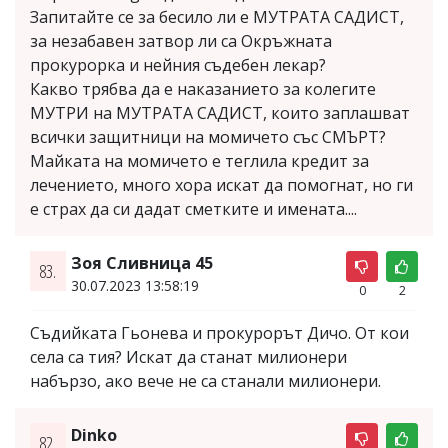
Запитайте се за бесило ли е МУТРАТА САДИСТ,
за незабавен затвор ли са Окръжната
прокурорка и нейния съдебен лекар?
Какво трябва да е наказанието за колегите
МУТРИ на МУТРАТА САДИСТ, които заплашват
всички защитници на момичето със СМЪРТ?
Майката на момичето е теглила кредит за
лечението, много хора искат да помогнат, но ги
е страх да си дадат сметките и имената....
Зоя Сливница 45
83.
30.07.2023 13:58:19
0
2
Съдийката Гьонева и прокурорът Дичо. От кои
села са тия? Искат да станат милионери
набързо, ако вече не са станали милионери.
Dinko
82.