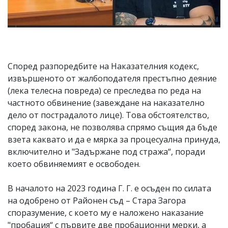
Според разпоредбите на Наказателния кодекс,
извършеното от жалбоподателя престъпно деяние
(лека телесна повреда) се преследва по реда на
частното обвинение (завеждане на наказателно
дело от пострадалото лице). Това обстоятелство,
според закона, не позволява спрямо същия да бъде
взета каквато и да е мярка за процесуална принуда,
включително и "Задържане под стража“, поради
което обвиняемият е освободен.
В началото на 2023 година Г. Г. е осъден по силата
на одобрено от Районен съд – Стара Загора
споразумение, с което му е наложено наказание
"пробация“ с първите две пробационни мерки, а