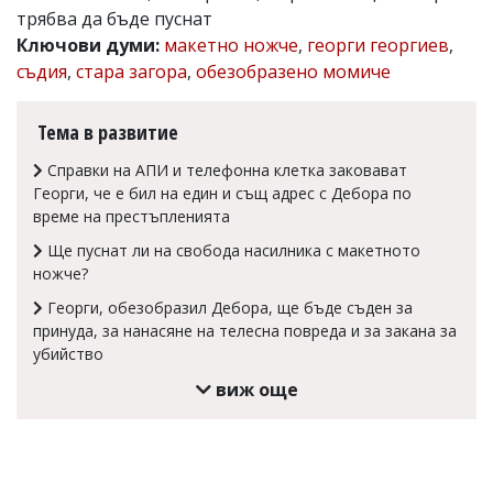
трябва да бъде пуснат
Коментарите
Ключови думи:
макетно ножче
,
георги георгиев
,
под
статиите
съдия
,
стара загора
,
обезобразено момиче
се
въвеждат
от
Тема в развитие
читателите
и
Справки на АПИ и телефонна клетка заковават
редакцията
Георги, че е бил на един и същ адрес с Дебора по
не
време на престъпленията
носи
отговорност
Ще пуснат ли на свобода насилника с макетното
за
ножче?
тях!
Ако
Георги, обезобразил Дебора, ще бъде съден за
откриете
принуда, за нанасяне на телесна повреда и за закана за
обиден
убийство
за
вас
виж още
коментар,
моля
сигнализирайте
ни!