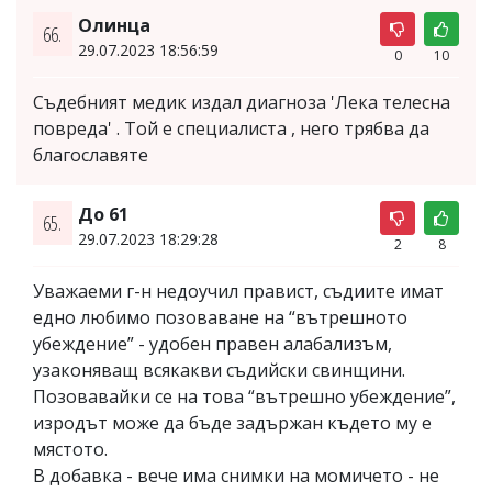
Олинца
66.
29.07.2023 18:56:59
0
10
Съдебният медик издал диагноза 'Лека телесна
повреда' . Той е специалиста , него трябва да
благославяте
До 61
65.
29.07.2023 18:29:28
2
8
Уважаеми г-н недоучил правист, съдиите имат
едно любимо позоваване на “вътрешното
убеждение” - удобен правен алабализъм,
узаконяващ всякакви съдийски свинщини.
Позовавайки се на това “вътрешно убеждение”,
изродът може да бъде задържан където му е
мястото.
В добавка - вече има снимки на момичето - не