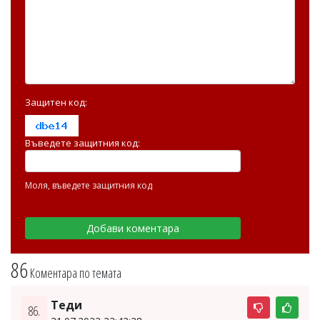
Защитен код:
Въведете защитния код:
Моля, въведете защитния код
86
Коментара по темата
Теди
86.