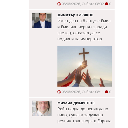
08/08/2026, Събота 08:32
0
Димитър КИРЯКОВ
Имен ден на 8 август: Емил
и Емилиан черпят заради
светец, отказал да се
подчини на император
08/08/2026, Събота 08:11
0
Михаил ДИМИТРОВ
Рейн падна до невиждано
ниво, сушата задушава
речния транспорт в Европа