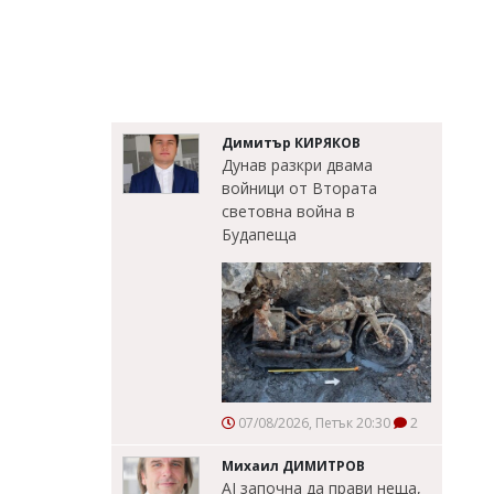
Димитър КИРЯКОВ
Дунав разкри двама
войници от Втората
световна война в
Будапеща
07/08/2026, Петък 20:30
2
Михаил ДИМИТРОВ
AI започна да прави неща,