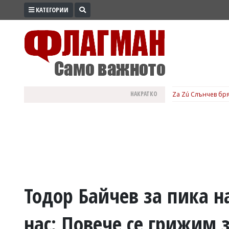
КАТЕГОРИИ
ПРОМО
ЗОНА
ИЗБОРИ
2026
ПРАКТИЧНО
НАКРАТКО
Za Zú Слънчев бря
КУЛТУРА
ЗДРАВЕ
ПОЛИТИКА
ОБЩИНИ
ОБЩЕСТВО
ЛАЙФСТАЙЛ
Тодор Байчев за пика 
ВОЙНАТА
нас: Повече се грижим 
В