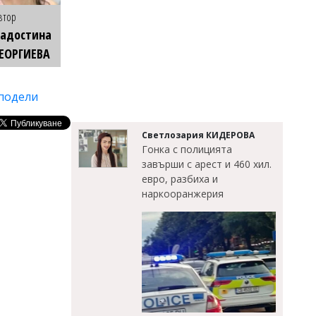
втор
Радостина
ЕОРГИЕВА
подели
Светлозария КИДЕРОВА
Гонка с полицията
завърши с арест и 460 хил.
евро, разбиха и
наркооранжерия