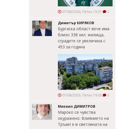
07/08/2026, Петък 19:31
2
Димитър КИРЯКОВ
Бургаска област вече има
близо 338 хил. жилища,
сградите се увеличиха с
453 за година
07/08/2026, Петък 19:00
3
Михаил ДИМИТРОВ
Мароко се чувства
окуражено: Влиянието на
Тръмп е в светлината на