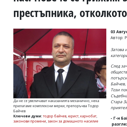
УКРАЙНА
престъпника, отколкото
СПОРТ
РАЗСЛЕДВАНЕ
БИЗНЕС
03 Авгу
ЮГ
Автор: 
Затова 
Управители:
категор
Веселин
Василев,
След за
email:
обществ
v.vasilev@flagman.bg
Катя
потърси
Касабова,
Байчев,
еmail:
k.kassabova@flagman.bg
Този по
Съдебна
Главен
Да не се увеличават наказанията механично, нека
Стара З
редактор:
прилагаме комплексни мерки, препоръчва Тодор
приятел
Иван
Байчев
Колев,
Ключови думи:
тодор байчев
,
юрист
,
карнобат
,
email:
- Г-н Б
законови промени
,
закон за домашното насилие
office@flagman.bg
разглеж