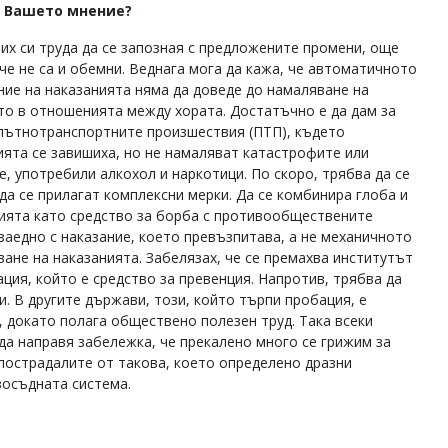
е Вашето мнение?
вих си труда да се запозная с предложените промени, още
 че не са и обемни. Веднага мога да кажа, че автоматичното
ние на наказанията няма да доведе до намаляване на
то в отношенията между хората. Достатъчно е да дам за
пътнотранспортните произшествия (ПТП), където
ията се завишиха, но не намаляват катастрофите или
е, употребили алкохол и наркотици. По скоро, трябва да се
 да се прилагат комплексни мерки. Да се комбинира глоба и
ията като средство за борба с противообществените
 заедно с наказание, което превъзпитава, а не механичното
ване на наказанията. Забелязах, че се премахва институтът
ация, който е средство за превенция. Напротив, трябва да
и. В другите държави, този, който търпи пробация, е
, докато полага обществено полезен труд. Така всеки
 да направя забележка, че прекалено много се грижим за
пострадалите от такова, което определено дразни
восъдната система.