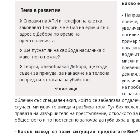
какво 
Коментарите
Тема в развитие
под
- Напра
статиите
Справки на АПИ и телефонна клетка
повече,
се
заковават Георги, че е бил на един и същ
увеличе
въвеждат
адрес с Дебора по време на
насилие
от
престъпленията
читателите
пример 
и
наказан
Ще пуснат ли на свобода насилника с
редакцията
водачит
макетното ножче?
не
мисли и
носи
Георги, обезобразил Дебора, ще бъде
превенц
отговорност
съден за принуда, за нанасяне на телесна
деяния,
за
повреда и за закана за убийство
тях!
увелича
Ако
на проб
виж още
откриете
се засил
обиден
облечен със специален екип, който се забелязва отдалеч
за
случаен минувач го вижда и разбира това. Тук бих желал
вас
правата на извършителя на престъпление, отколкото за 
коментар,
моля
обществото и то постепенно започва да губи вяра в пра
сигнализирайте
ни!
- Какъв изход от тази ситуация предлагате Вие?