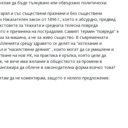
 желая да бъде тълкувано или обвързано политически.
старял и със съществени празнини и без съществени
и Наказателен закон от 1896 г., което е абсурдно, предвид
стовете за тежката и средната телесна повреда
то е причинена на пострадалия. Самият термин "повреда" е
ма за машина, а не за живо същество. В съвременната
пленията срещу здравето се делят на "изтезание и
л и "насилствени деяния" , които могат да са умишлени и
тване на нов НК, на практика е кръпка, която цели да
е, че вече има желание в обществото за промени в
 ангажира да облече в законодателна форма всичко това?
читам да не коментирам, защото е нелепо предложение.