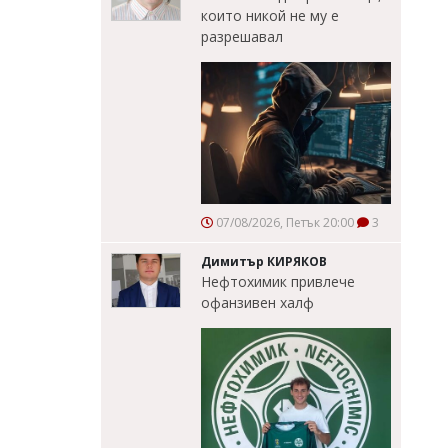
които никой не му е
разрешавал
07/08/2026, Петък 20:00
3
Димитър КИРЯКОВ
Нефтохимик привлече
офанзивен халф