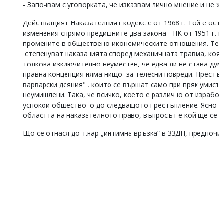
- Започвам с уговорката, че изказвам лично мнение и не
Действащият Наказателният кодекс е от 1968 г. Той е о
изменения спрямо предишните два закона - НК от 1951 г. 
промените в обществено-икономическите отношения. Тек
степенуват наказанията според механичната травма, коя
толкова изключително неуместен, че едва ли не става ду
правна концепция няма нищо за телесни повреди. Престъ
варварски деяния" , които се вършат само при пряк умисъ
неумишлени. Така, че всичко, което е различно от израбо
успокои обществото до следващото престъпление. Ясно 
областта на наказателното право, въпросът е кой ще се
Що се отнася до т.нар „интимна връзка“ в ЗЗДН, предпо