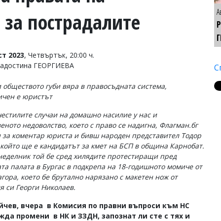
А
 за пострадалите
Г
ст 2023
, Четвъртък, 20:00 ч.
Радостина ГЕОРГИЕВА
С
и обществото губи вяра в правосъдната система,
ичен е юристът
честилите случаи на домашно насилие у нас и
еното недоволство, което с право се надигна, Флагман.бг
 за коментар юриста и бивш народен представител Тодор
 който ще е кандидатът за кмет на БСП в община Карнобат.
неделник той бе сред хилядите протестиращи пред
та палата в Бургас в подкрепа на 18-годишното момиче от
агора, което бе брутално нарязано с макетен нож от
я си Георги Николаев.
айчев, вчера в Комисия по правни въпроси към НС
да промени в НК и ЗЗДН, запознат ли сте с тях и