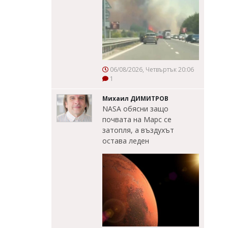
06/08/2026, Четвъртък 20:06
1
Михаил ДИМИТРОВ
NASA обясни защо
почвата на Марс се
затопля, а въздухът
остава леден