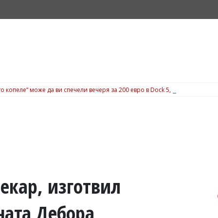
о копеле“ може да ви спечели вечеря за 200 евро в Dock 5, вижте подробн
екар, изготвил
ната Дебора