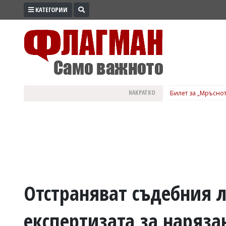
КАТЕГОРИИ
ПРОМО
ЗОНА
ИЗБОРИ
2026
ПРАКТИЧНО
НАКРАТКО
Билет за „Мръснот
КУЛТУРА
ЗДРАВЕ
ПОЛИТИКА
ОБЩИНИ
ОБЩЕСТВО
ЛАЙФСТАЙЛ
Отстраняват съдебния л
ВОЙНАТА
експертизата за наряза
В