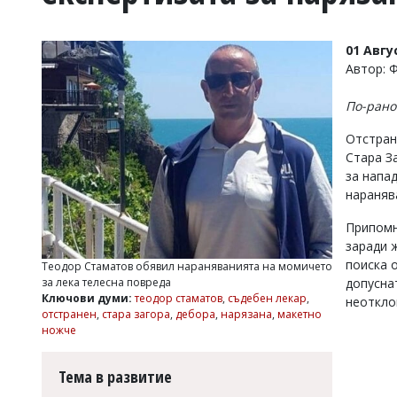
УКРАЙНА
СПОРТ
01 Авгу
РАЗСЛЕДВАНЕ
Автор: 
БИЗНЕС
По-рано
ЮГ
Отстран
Стара З
Управители:
за напа
Веселин
Василев,
нараняв
email:
v.vasilev@flagman.bg
Припомн
Катя
заради 
Касабова,
поиска 
Теодор Стаматов обявил нараняванията на момичето
еmail:
k.kassabova@flagman.bg
допусна
за лека телесна повреда
Ключови думи:
теодор стаматов
,
съдебен лекар
,
неоткло
Главен
отстранен
,
стара загора
,
дебора
,
нарязана
,
макетно
редактор:
ножче
Иван
Колев,
email:
Тема в развитие
office@flagman.bg