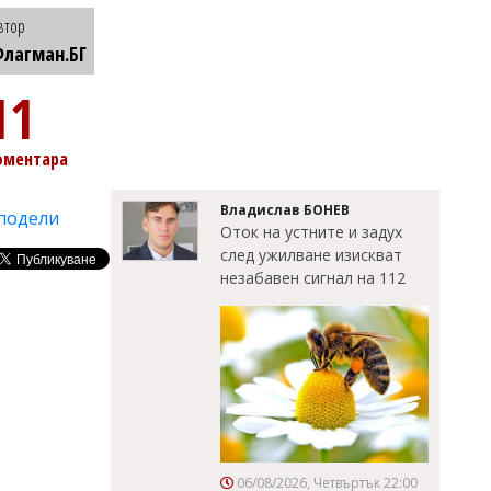
втор
лагман.БГ
11
оментара
Владислав БОНЕВ
подели
Оток на устните и задух
след ужилване изискват
незабавен сигнал на 112
06/08/2026, Четвъртък 22:00