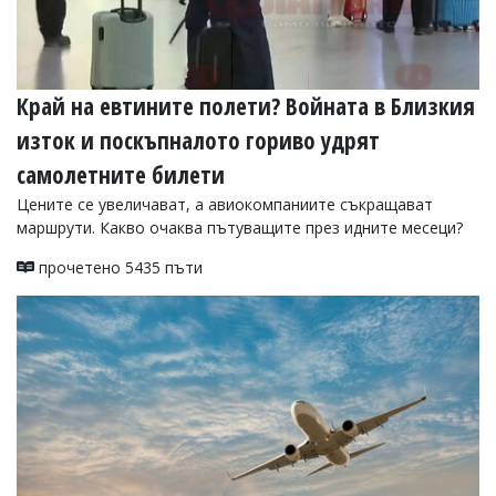
Край на евтините полети? Войната в Близкия
изток и поскъпналото гориво удрят
самолетните билети
Цените се увеличават, а авиокомпаниите съкращават
маршрути. Какво очаква пътуващите през идните месеци?
прочетено 5435 пъти