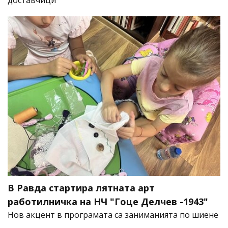
доставчици
В Равда стартира лятната арт
работилничка на НЧ "Гоце Делчев -1943"
Нов акцент в програмата са заниманията по шиене