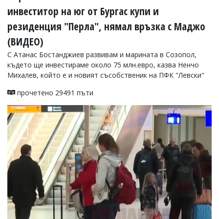
инвеститор на юг от Бургас купи и
Коментарите
под
резиденция "Перла", нямал връзка с Маджо
статиите
се
(ВИДЕО)
въвеждат
С Атанас Бостанджиев развивам и марината в Созопол,
от
читателите
където ще инвестираме около 75 млн.евро, казва Ненчо
и
Михалев, който е и новият съсобственик на ПФК "Левски"
редакцията
не
прочетено 29491 пъти
носи
отговорност
за
тях!
Ако
откриете
обиден
за
вас
коментар,
моля
сигнализирайте
ни!