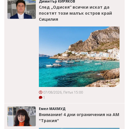
Димитър КИРЯКОВ
След „Одисея“ всички искат да
посетят този малък остров край
Сицилия
07/08/2026, Петък 15:00
1
Емел МАХМУД
Внимание! 4 дни ограничения на АМ
"Тракия"