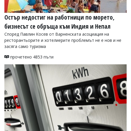
Остър недостиг на работници по морето,
бизнесът се обръща към Индия и Непал
Според Павлин Косев от Варненската асоциация на
ресторантьорите и хотелиерите проблемът не е нов и не
засяга само туризма
прочетено 4853 пъти