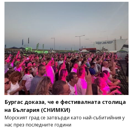
Бургас доказа, че е фестивалната столица
на България (СНИМКИ)
Морският град се затвърди като най-събитийния у
нас през последните години