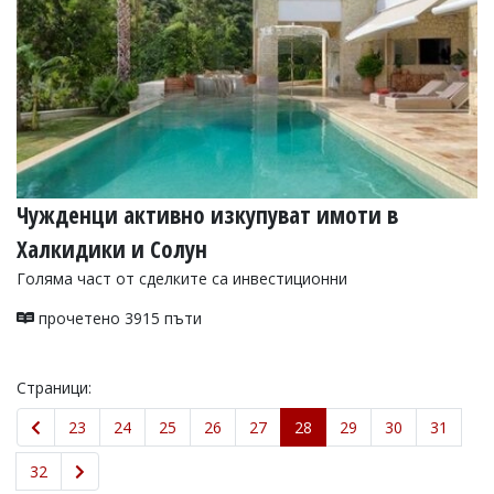
Чужденци активно изкупуват имоти в
Халкидики и Солун
Голяма част от сделките са инвестиционни
прочетено 3915 пъти
Страници:
23
24
25
26
27
28
29
30
31
32