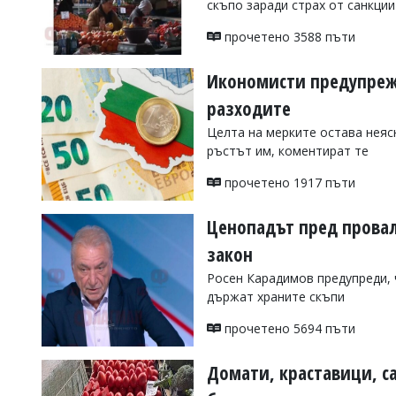
скъпо заради страх от санкци
УКРАЙНА
СПОРТ
прочетено 3588 пъти
РАЗСЛЕДВАНЕ
Икономисти предупреж
БИЗНЕС
разходите
ЮГ
Целта на мерките остава неясн
ръстът им, коментират те
Управители:
Веселин
прочетено 1917 пъти
Василев,
email:
Ценопадът пред провал:
v.vasilev@flagman.bg
Катя
закон
Касабова,
еmail:
k.kassabova@flagman.bg
Росен Карадимов предупреди, 
държат храните скъпи
Главен
редактор:
прочетено 5694 пъти
Иван
Колев,
email:
Домати, краставици, с
office@flagman.bg