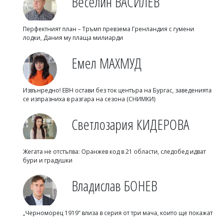
Веселин ВАСИЛЕВ
Перфектният план – Тръмп превзема Гренландия с гумени
лодки, Дания му плаща милиарди
Емел МАХМУД
Извънредно! ЕВН остави без ток центъра на Бургас, заведенията
се изпразниха в разгара на сезона (СНИМКИ)
Светлозария КИДЕРОВА
Жегата не отстъпва: Оранжев код в 21 области, следобед идват
бури и градушки
Владислав БОНЕВ
„Черноморец 1919“ влиза в серия от три мача, които ще покажат