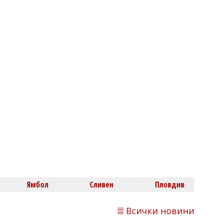
07/08/2026, Петък 22:00
1
Михаил ДИМИТРОВ
В Равда стартира лятната арт
работилничка на НЧ "Гоце Делчев
-1943"
Ямбол
Сливен
Пловдив
Всички новини