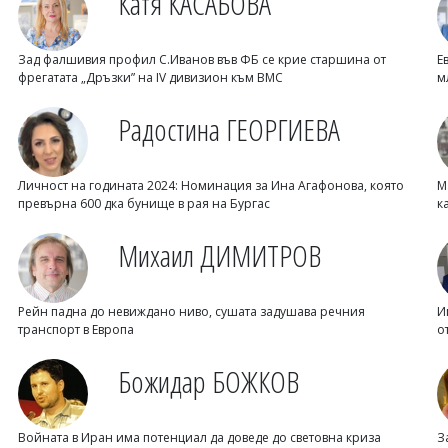
Катя КАСАБОВА
Зад фалшивия профил С.Иванов във ФБ се крие старшина от
Е
фрегатата „Дръзки” на IV дивизион към ВМС
м
Радостина ГЕОРГИЕВА
Личност на годината 2024: Номинация за Ина Агафонова, която
М
превърна 600 дка бунище в рая на Бургас
к
Михаил ДИМИТРОВ
Рейн падна до невиждано ниво, сушата задушава речния
И
транспорт в Европа
о
Божидар БОЖКОВ
Войната в Иран има потенциал да доведе до световна криза
З