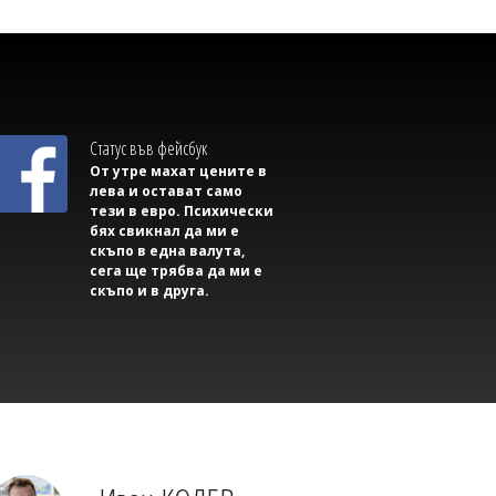
Статус във фейсбук
От утре махат цените в
лева и остават само
тези в евро. Психически
бях свикнал да ми е
07/08/2026, Петък 20:30
2
скъпо в една валута,
сега ще трябва да ми е
Михаил ДИМИТРОВ
скъпо и в друга.
AI започна да прави неща, които
никой не му е разрешавал