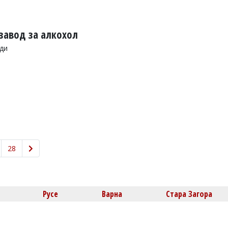
завод за алкохол
яди
28
Русе
Варна
Стара Загора