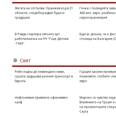
Жегата не отстъпва: Оранжев код в 21
Гонка с полицията завъ
области, следобед идват бури и
460 хил. евро, разбиха 
градушки
наркооранжерия
В Равда стартира лятната арт
Бургас доказа, че е фе
работилничка на НЧ "Гоце Делчев
столица на България 
-1943"
Свят
Рейн падна до невиждано ниво,
Гърция засили проверк
сушата задушава речния транспорт в
плажовете, глобите сти
Европа
евро
Нефтохимик привлече офанзивен
Мароко се чувства оку
халф
Влиянието на Тръмп е 
на прожекторите след 
Сеута