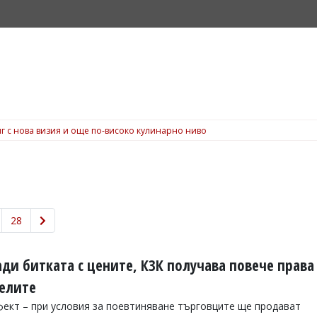
г с нова визия и още по-високо кулинарно ниво
28
ди битката с цените, КЗК получава повече права
телите
ект – при условия за поевтиняване търговците ще продават