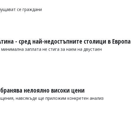
мущават се граждани
Атина - сред най-недостъпните столици в Европа
 минимална заплата не стига за наем на двустаен
абранява нелоялно високи цени
ащения, навсякъде ще приложим конкретен анализ