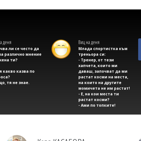
а деня
Виц на деня
учва ли се често да
Млада спортистка към
на различно мнение
треньора си:
жена ти?
- Тренер, от тези
хапчета, които ми
тя какво казва по
даваш, започват да ми
оса?
растат косми на места,
що, тя не знае.
на които на другите
момичета не им растат!
- Е, на кои места ти
растат косми?
- Ами по топките!