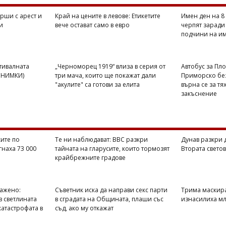
рши с арест и
Край на цените в левове: Етикетите
Имен ден на 8 
и
вече остават само в евро
черпят заради 
подчини на и
стивалната
„Черноморец 1919“ влиза в серия от
Автобус за Пло
(СНИМКИ)
три мача, които ще покажат дали
Приморско без
"акулите" са готови за елита
върна се за тя
закъснение
ите по
Те ни наблюдават: BBC разкри
Дунав разкри 
гнаха 73 000
тайната на гларусите, които тормозят
Втората свето
крайбрежните градове
ражено:
Съветник иска да направи секс парти
Трима маскир
в светлината
в сградата на Общината, плаши със
изнасилиха мл
катастрофата в
съд, ако му откажат