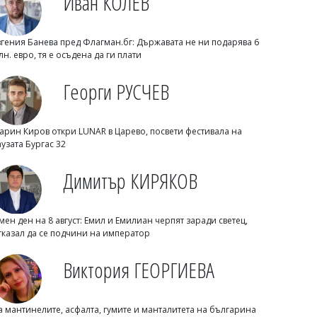
Иван КОЛЕВ
вгения Банева пред Флагман.бг: Държавата не ни подарява 6
лн. евро, тя е осъдена да ги плати
07/08/2026, Петък 20:00
3
Георги РУСЧЕВ
Димитър КИРЯКОВ
Нефтохимик привлече офанзивен
халф
арин Киров откри LUNAR в Царево, посвети фестивала на
аузата Бургас 32
Димитър КИРЯКОВ
мен ден на 8 август: Емил и Емилиан черпят заради светец,
тказал да се подчини на император
Виктория ГЕОРГИЕВА
07/08/2026, Петък 19:31
2
а мантинелите, асфалта, гумите и манталитета на българина