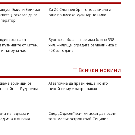
07/08/2026, Петък 21:31
1
август: Емил и Емилиан
Za Zú Слънчев бряг с нова визия и
светец, отказал да се
още по-високо кулинарно ниво
Димитър КИРЯКОВ
мператор
Гърция засили проверките по
плажовете, глобите стигнаха 73 000
евро
вдив тръгна от
Бургаска област вече има близо 338
 пътниците от Китен,
хил. жилища, сградите се увеличиха с
х и натрупа час
453 за година
Всички новини
двама войници от
AI започна да прави неща, които
вна война в Будапеща
никой не му е разрешавал
07/08/2026, Петък 21:00
0
ани нападнаха и
След „Одисея“ всички искат да посетят
ад мъж в Англия
този малък остров край Сицилия
Димитър КИРЯКОВ
Дунав разкри двама войници от
Втората световна война в Будапеща