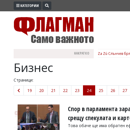
КАТЕГОРИИ
ПРОМО
ЗОНА
ИЗБОРИ
2026
ПРАКТИЧНО
НАКРАТКО
Za Zú Слънчев бря
КУЛТУРА
Бизнес
ЗДРАВЕ
ПОЛИТИКА
Страници:
ОБЩИНИ
19
20
21
22
23
24
25
26
27
ОБЩЕСТВО
ЛАЙФСТАЙЛ
Спор в парламента зара
ВОЙНАТА
срещу спекулата и кар
В
Това обаче ще има обратен еф