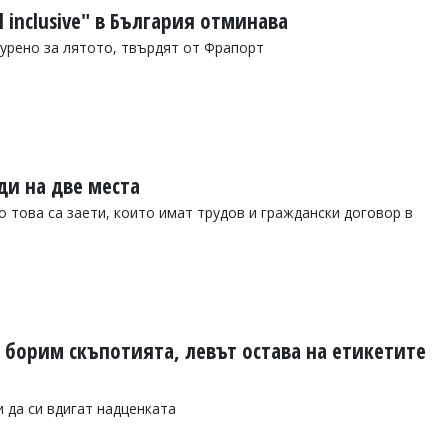
 inclusive" в България отминава
урено за лятото, твърдят от Фрапорт
уди на две места
 това са заети, които имат трудов и граждански договор в
 борим скъпотията, левът остава на етикетите
 да си вдигат надценката