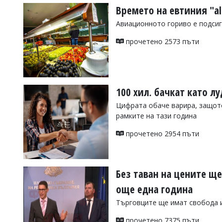
Времето на евтиния "all
Авиационното гориво е подсиг
прочетено 2573 пъти
100 хил. бачкат като л
Цифрата обаче варира, защото
рамките на тази година
прочетено 2954 пъти
Без таван на цените ще
още една година
Търговците ще имат свобода и
прочетено 7375 пъти