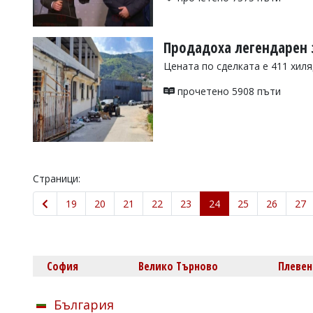
Продадоха легендарен 
Цената по сделката е 411 хил
прочетено 5908 пъти
Страници:
19
20
21
22
23
24
25
26
27
София
Велико Търново
Плевен
България