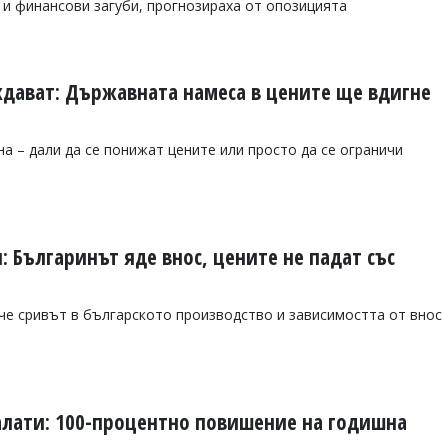
и и финансови загуби, прогнозираха от опозицията
дават: Държавната намеса в цените ще вдигне
а – дали да се понижат цените или просто да се ограничи
 Българинът яде внос, цените не падат със
че сривът в българското производство и зависимостта от внос
алати: 100-процентно повишение на годишна