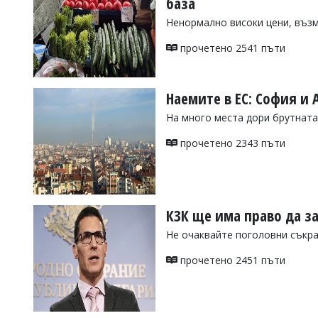
база
Коментарите
Ненормално високи цени, въз
под
статиите
прочетено 2541 пъти
се
въвеждат
от
читателите
Наемите в ЕС: София и 
и
На много места дори брутната
редакцията
не
прочетено 2343 пъти
носи
отговорност
за
тях!
Ако
откриете
КЗК ще има право да з
обиден
за
Не очаквайте поголовни съкр
вас
коментар,
прочетено 2451 пъти
моля
сигнализирайте
ни!