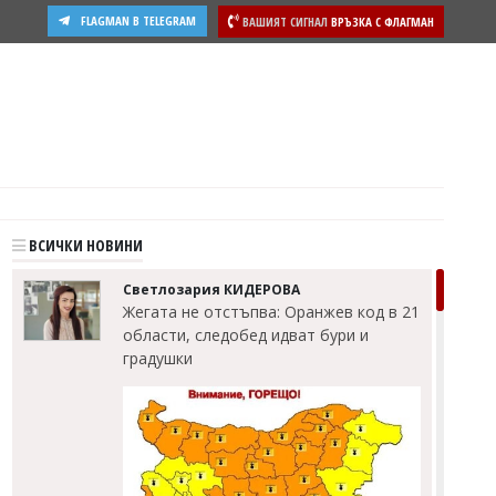
FLAGMAN В TELEGRAM
ВАШИЯТ СИГНАЛ
ВРЪЗКА С ФЛАГМАН
ВСИЧКИ НОВИНИ
Светлозария КИДЕРОВА
Жегата не отстъпва: Оранжев код в 21
области, следобед идват бури и
градушки