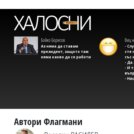
Бойко Борисов
Виц н
Аз няма да ставам
- Сл
президент, защото там
сте 
няма какво да се работи
със 
- Да.
- И 
въпр
- Ни
Автори Флагмани