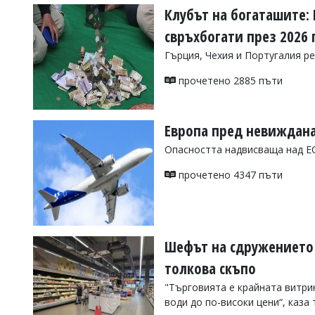
Клубът на богаташите:
свръхбогати през 2026 г
Гърция, Чехия и Португалия р
прочетено 2885 пъти
Европа пред невиждана
Опасността надвисваща над ЕС
прочетено 4347 пъти
Шефът на сдружението
толкова скъпо
"Търговията е крайната витри
води до по-високи цени“, каза 