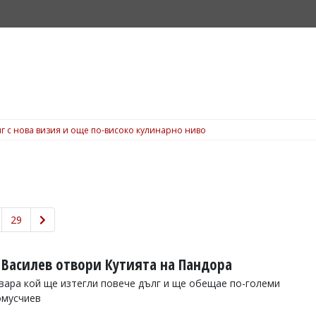
г с нова визия и още по-високо кулинарно ниво
29
 Василев отвори Кутията на Пандора
вара кой ще изтегли повече дълг и ще обещае по-големи
омусчиев