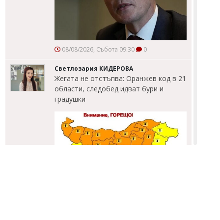
08/08/2026, Събота 09:30
0
Светлозария КИДЕРОВА
Жегата не отстъпва: Оранжев код в 21
области, следобед идват бури и
градушки
08/08/2026, Събота 09:00
0
Светлозария КИДЕРОВА