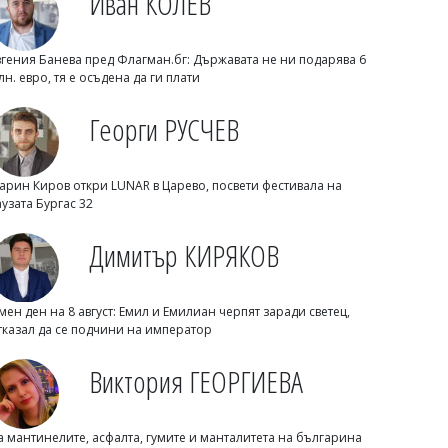
Иван КОЛЕВ
вгения Банева пред Флагман.бг: Държавата не ни подарява 6
лн. евро, тя е осъдена да ги плати
07/08/2026, Петък 20:30
2
Георги РУСЧЕВ
Михаил ДИМИТРОВ
AI започна да прави неща, които
никой не му е разрешавал
арин Киров откри LUNAR в Царево, посвети фестивала на
аузата Бургас 32
Димитър КИРЯКОВ
мен ден на 8 август: Емил и Емилиан черпят заради светец,
тказал да се подчини на император
Виктория ГЕОРГИЕВА
07/08/2026, Петък 20:00
3
а мантинелите, асфалта, гумите и манталитета на българина