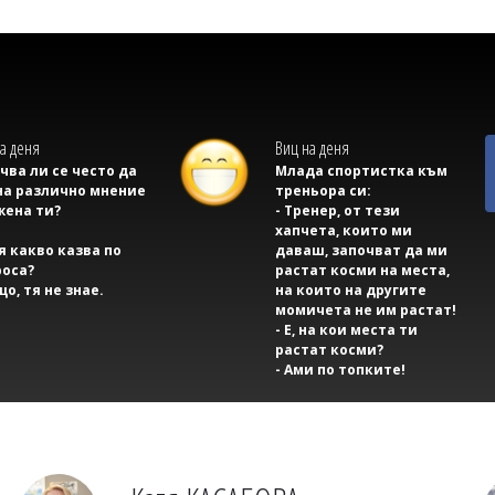
а деня
Виц на деня
учва ли се често да
Млада спортистка към
на различно мнение
треньора си:
жена ти?
- Тренер, от тези
хапчета, които ми
тя какво казва по
даваш, започват да ми
оса?
растат косми на места,
що, тя не знае.
на които на другите
момичета не им растат!
- Е, на кои места ти
растат косми?
- Ами по топките!