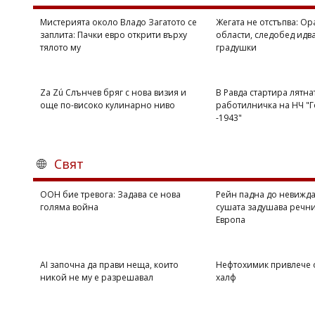
Мистерията около Владо Загатото се
Жегата не отстъпва: Ор
заплита: Пачки евро открити върху
области, следобед идва
тялото му
градушки
Za Zú Слънчев бряг с нова визия и
В Равда стартира лятна
още по-високо кулинарно ниво
работилничка на НЧ "Г
-1943"
Свят
ООН бие тревога: Задава се нова
Рейн падна до невижда
голяма война
сушата задушава речни
Европа
AI започна да прави неща, които
Нефтохимик привлече
никой не му е разрешавал
халф