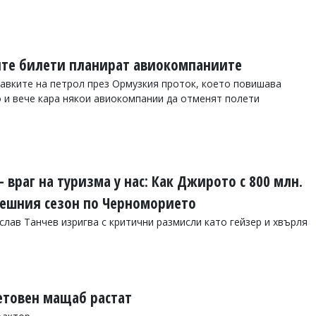
ите билети планират авиокомпаниите
авките на петрол през Ормузкия проток, което повишава
 и вече кара някои авиокомпании да отменят полети
 враг на туризма у нас: Как Джирото с 800 млн.
пешния сезон по Черноморието
слав Танчев изригва с критични размисли като гейзер и хвърля
ветовен мащаб растат