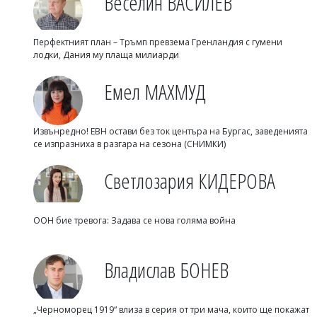
Веселин ВАСИЛЕВ
Перфектният план – Тръмп превзема Гренландия с гумени
лодки, Дания му плаща милиарди
Емел МАХМУД
Извънредно! ЕВН остави без ток центъра на Бургас, заведенията
се изпразниха в разгара на сезона (СНИМКИ)
Светлозария КИДЕРОВА
ООН бие тревога: Задава се нова голяма война
Владислав БОНЕВ
„Черноморец 1919“ влиза в серия от три мача, които ще покажат