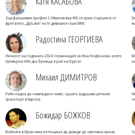
Катя КАСАБОВА
Зад фалшивия профил С.Иванов във ФБ се крие старшина от
Е
фрегатата „Дръзки” на IV дивизион към ВМС
м
Радостина ГЕОРГИЕВА
Личност на годината 2024: Номинация за Ина Агафонова, която
М
превърна 600 дка бунище в рая на Бургас
к
Михаил ДИМИТРОВ
Рейн падна до невиждано ниво, сушата задушава речния
И
транспорт в Европа
о
Божидар БОЖКОВ
Войната в Иран има потенциал да доведе до световна криза
З