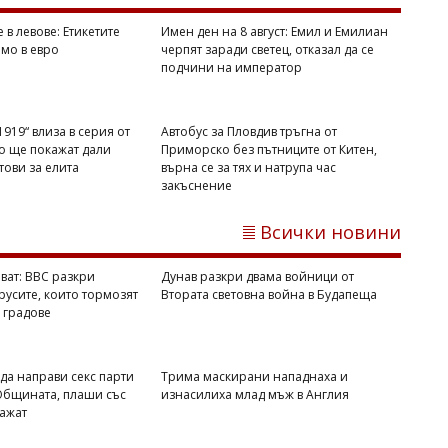
Михаил ДИМИТРОВ
 в левове: Етикетите
Имен ден на 8 август: Емил и Емилиан
амо в евро
черпят заради светец, отказал да се
В Равда стартира лятната арт
подчини на император
работилничка на НЧ "Гоце Делчев
-1943"
919“ влиза в серия от
Автобус за Пловдив тръгна от
то ще покажат дали
Приморско без пътниците от Китен,
отови за елита
върна се за тях и натрупа час
закъснение
Всички новини
ват: BBC разкри
Дунав разкри двама войници от
русите, които тормозят
Втората световна война в Будапеща
 градове
07/08/2026, Петък 21:31
1
 да направи секс парти
Трима маскирани нападнаха и
Димитър КИРЯКОВ
 Общината, плаши със
изнасилиха млад мъж в Англия
Гърция засили проверките по
кажат
плажовете, глобите стигнаха 73 000
евро