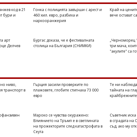
анжев код в 21
Гонка с полицията завърши с арест и
Край на цените
т бури и
460 хил. евро, разбиха и
вече остават с
наркооранжерия
та арт
Бургас доказа, че е фестивалната
„Черноморец 1
оце Делчев
столица на България (СНИМКИ)
три мача, кои
"акулите" са г
но ниво,
Гърция засили проверките по
Те ни наблюда
я транспорт в
плажовете, глобите стигнаха 73 000
тайната на гла
евро
крайбрежните
 офанзивен
Мароко се чувства окуражено:
Съветник иска
Влиянието на Тръмп е в светлината
в сградата на
на прожекторите след катастрофата в
съд, ако му от
Сеута