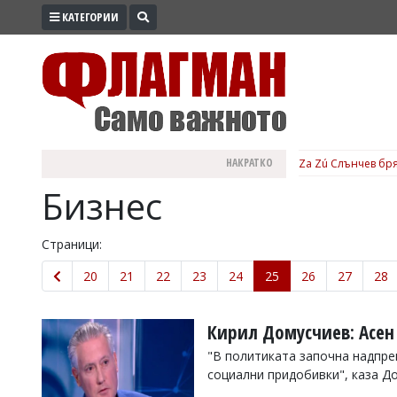
КАТЕГОРИИ
ПРОМО
ЗОНА
ИЗБОРИ
2026
ПРАКТИЧНО
НАКРАТКО
Za Zú Слънчев бря
КУЛТУРА
Бизнес
ЗДРАВЕ
ПОЛИТИКА
Страници:
ОБЩИНИ
20
21
22
23
24
25
26
27
28
ОБЩЕСТВО
ЛАЙФСТАЙЛ
Кирил Домусчиев: Асен
ВОЙНАТА
"В политиката започна надпре
социални придобивки", каза Д
В