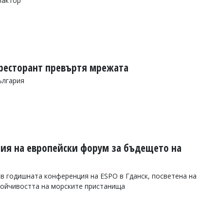
фактор
 ресторант превъртя мрежата
ългария
ия на европейски форум за бъдещето на
в годишната конференция на ESPO в Гданск, посветена на
тойчивостта на морските пристанища