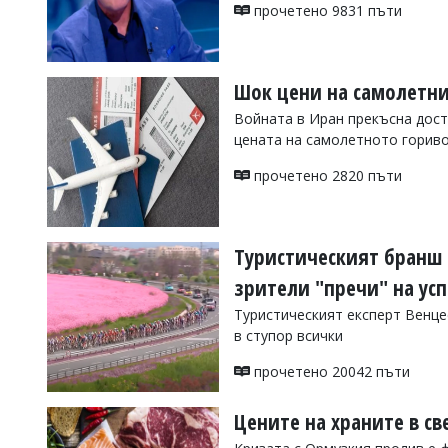
УКРАЙНА
прочетено 9831 пъти
СПОРТ
РАЗСЛЕДВАНЕ
Шок цени на самолетн
БИЗНЕС
Войната в Иран прекъсна дост
ЮГ
цената на самолетното гориво
прочетено 2820 пъти
Управители:
Веселин
Василев,
email:
Туристическият бранш -
v.vasilev@flagman.bg
Катя
зрители "пречи" на ус
Касабова,
еmail:
k.kassabova@flagman.bg
Туристическият експерт Венце
в ступор всички
Главен
редактор:
прочетено 20042 пъти
Иван
Колев,
email:
Цените на храните в с
office@flagman.bg