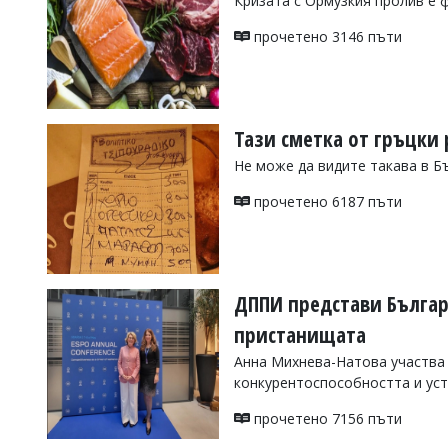
Кризата с Ормузкия пролив е 
Коментарите
прочетено 3146 пъти
под
статиите
се
въвеждат
от
читателите
Тази сметка от гръцки
и
Не може да видите такава в Б
редакцията
не
прочетено 6187 пъти
носи
отговорност
за
тях!
Ако
откриете
ДППИ представи Българ
обиден
за
пристанищата
вас
Анна Михнева-Натова участва 
коментар,
моля
конкурентоспособността и ус
сигнализирайте
ни!
прочетено 7156 пъти