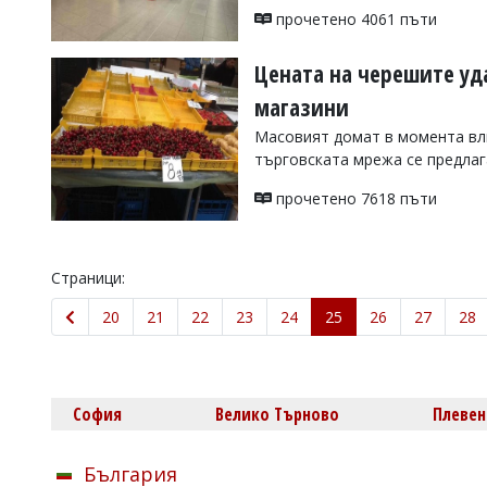
прочетено 4061 пъти
Цената на черешите уд
магазини
Масовият домат в момента влиз
търговската мрежа се предлага
прочетено 7618 пъти
Страници:
20
21
22
23
24
25
26
27
28
София
Велико Търново
Плевен
България