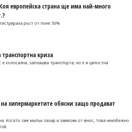
 Коя европейска страна ще има най-много
.?
егистрираха ръст от поне 50%
 транспортна криза
 е колосална, заплашва транспорта, но е и цялостна
 на хипермаркетите обясни защо продават
на. Когато сме малък пазар и зависим от внос, това неизбежно
той.