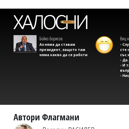
Бойко Борисов
Виц н
Аз няма да ставам
- Сл
президент, защото там
сте 
няма какво да се работи
със 
- Да.
- И 
въпр
- Ни
Автори Флагмани