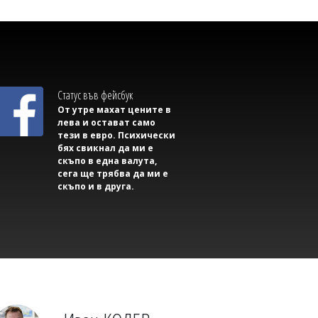
Статус във фейсбук
От утре махат цените в
лева и остават само
тези в евро. Психически
бях свикнал да ми е
скъпо в една валута,
07/08/2026, Петък 21:00
0
сега ще трябва да ми е
скъпо и в друга.
Димитър КИРЯКОВ
Дунав разкри двама войници от
Втората световна война в Будапеща