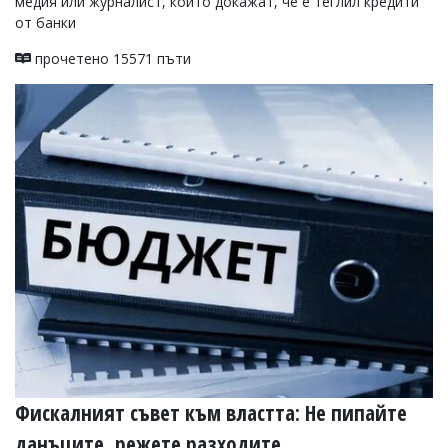
медия или журналист, които докажат, че е теглил кредити
от банки
прочетено 15571 пъти
Фискалният съвет към властта: Не пипайте
данъците, режете разходите