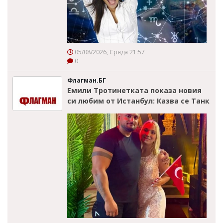
05/08/2026, Сряда 21:57
0
Флагман.БГ
Емили Тротинетката показа новия
си любим от Истанбул: Казва се Танк