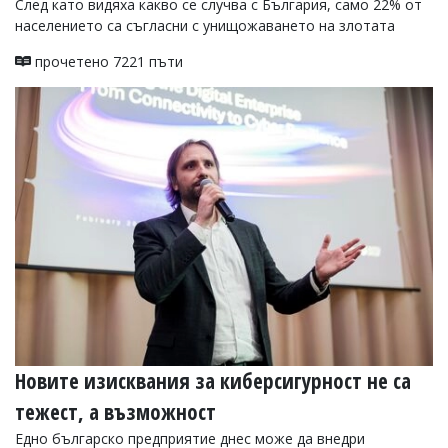
След като видяха какво се случва с България, само 22% от
Коментарите
населението са съгласни с унищожаването на злотата
под
статиите
прочетено 7221 пъти
се
въвеждат
от
читателите
и
редакцията
не
носи
отговорност
за
тях!
Ако
откриете
обиден
за
вас
коментар,
Новите изисквания за киберсигурност не са
моля
сигнализирайте
тежест, а възможност
ни!
Едно българско предприятие днес може да внедри