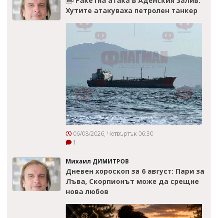
Ракетна атака в Аденския залив:
Хутите атакуваха петролен танкер
06/08/2026, Четвъртък 06:30
1
Михаил ДИМИТРОВ
Дневен хороскоп за 6 август: Пари за
Лъва, Скорпионът може да срещне
нова любов