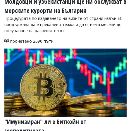
Молдовци и узбекистанци ще ни обслужват в
морските курорти на България
Процедурата по издаването на визите от страни извън ЕС
продължава да е прекалено тежка и да отнема месеци до
получаване на разрешителнот
прочетено 2690 пъти
"Имунизиран" ли е Биткойн от
геополитиката