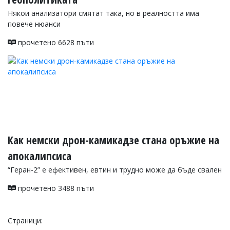
Някои анализатори смятат така, но в реалността има
повече нюанси
прочетено 6628 пъти
Как немски дрон-камикадзе стана оръжие на
апокалипсиса
“Геран-2” е ефективен, евтин и трудно може да бъде свален
прочетено 3488 пъти
Страници: