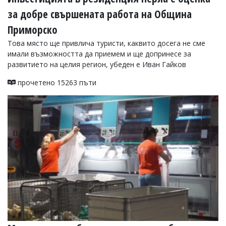
за добре свършената работа на Община
Приморско
Това място ще привлича туристи, каквито досега не сме
имали възможността да приемем и ще допринесе за
развитието на целия регион, убеден е Иван Гайков
прочетено 15263 пъти