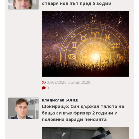
отваря нов път пред 5 зодии
05/08/2026, Сряда 20:28
0
Владислав БОНЕВ
Шокиращо: Син държал тялото на
баща си във фризер 2 години и
половина заради пенсията