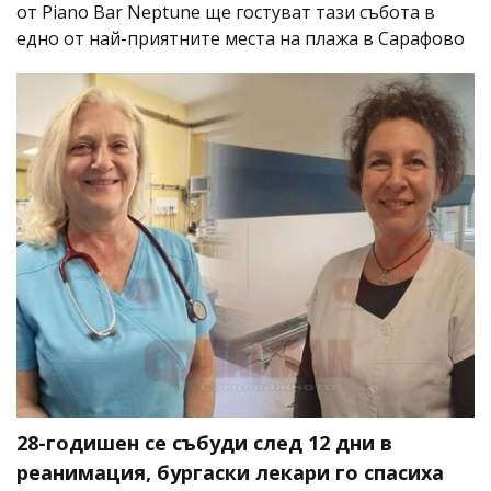
от Piano Bar Neptune ще гостуват тази събота в
едно от най-приятните места на плажа в Сарафово
28-годишен се събуди след 12 дни в
реанимация, бургаски лекари го спасиха