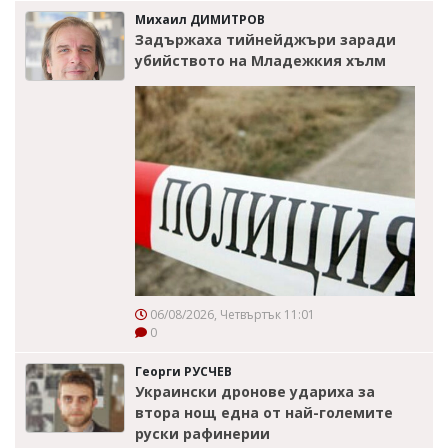
Михаил ДИМИТРОВ
Задържаха тийнейджъри заради
убийството на Младежкия хълм
06/08/2026, Четвъртък 11:01
0
Георги РУСЧЕВ
Украински дронове удариха за
втора нощ една от най-големите
руски рафинерии