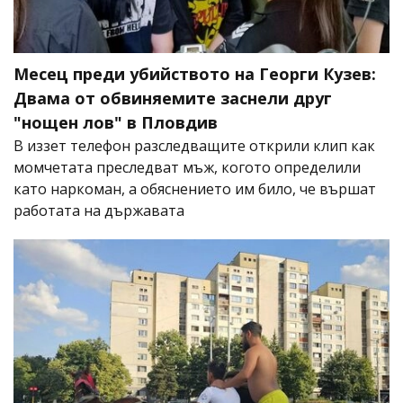
Месец преди убийството на Георги Кузев:
Двама от обвиняемите заснели друг
"нощен лов" в Пловдив
В иззет телефон разследващите открили клип как
момчетата преследват мъж, когото определили
като наркоман, а обяснението им било, че вършат
работата на държавата