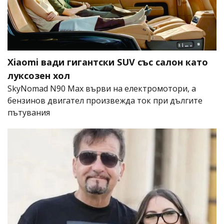
Xiaomi вади гигантски SUV със салон като
луксозен хол
SkyNomad N90 Max върви на електромотори, а
бензинов двигател произвежда ток при дългите
пътувания