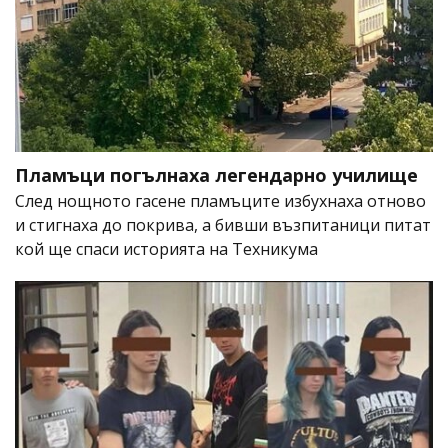
Пламъци погълнаха легендарно училище
След нощното гасене пламъците избухнаха отново
и стигнаха до покрива, а бивши възпитаници питат
кой ще спаси историята на Техникума