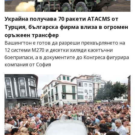
Украйна получава 70 ракети ATACMS от
Турция, българска фирма влиза в огромен
оръжеен трансфер
Вашингтон е готов да разреши прехвърлянето на
12 системи M270 и десетки хиляди касетъчни
боеприпаси, а в документите до Конгреса фигурира
компания от София