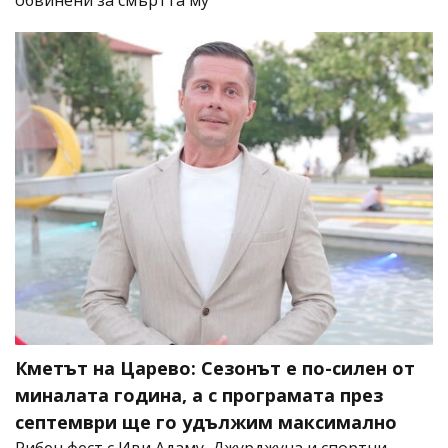
Кметът на Царево: Сезонът е по-силен от
миналата година, а с програмата през
септември ще го удължим максимално
Рибен фест с Иви Адаму, Джурджуна и спортни