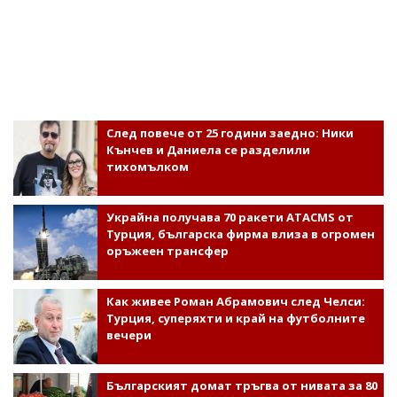
След повече от 25 години заедно: Ники
Кънчев и Даниела се разделили
тихомълком
Украйна получава 70 ракети ATACMS от
Турция, българска фирма влиза в огромен
оръжеен трансфер
Как живее Роман Абрамович след Челси:
Турция, суперяхти и край на футболните
вечери
Българският домат тръгва от нивата за 80