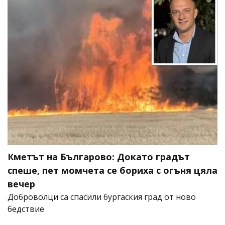
Кметът на Българово: Докато градът
спеше, пет момчета се бориха с огъня цяла
вечер
Доброволци са спасили бургаския град от ново
бедствие