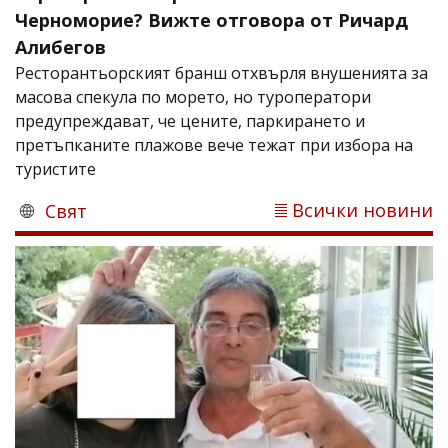
Черноморие? Вижте отговора от Ричард
Алибегов
Ресторантьорският бранш отхвърля внушенията за
масова спекула по морето, но туроператори
предупреждават, че цените, паркирането и
претъпканите плажове вече тежат при избора на
туристите
Всички новини
Свят