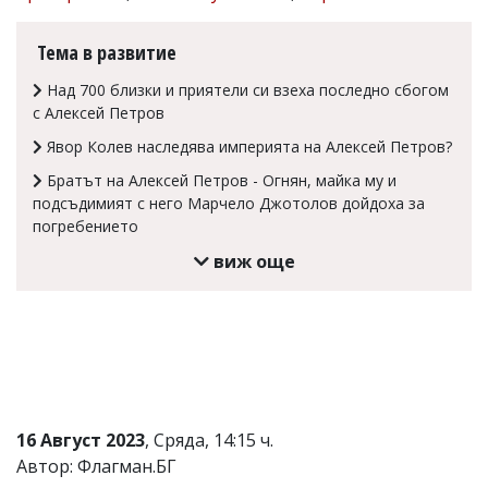
Коментарите
под
Тема в развитие
статиите
се
Над 700 близки и приятели си взеха последно сбогом
въвеждат
с Алексей Петров
от
читателите
Явор Колев наследява империята на Алексей Петров?
и
Братът на Алексей Петров - Огнян, майка му и
редакцията
не
подсъдимият с него Марчело Джотолов дойдоха за
носи
погребението
отговорност
виж още
за
тях!
Ако
откриете
обиден
за
вас
коментар,
моля
сигнализирайте
16 Август 2023
, Сряда, 14:15 ч.
ни!
Автор: Флагман.БГ