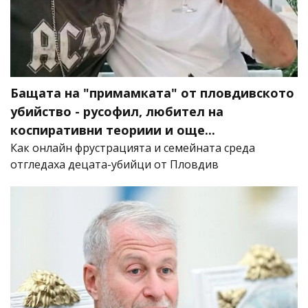
Бащата на "примамката" от пловдивското
убийство - русофил, любител на
коспиративни теориии и още...
Как онлайн фрустрацията и семейната среда
отгледаха децата-убийци от Пловдив