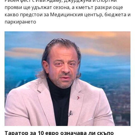
прояви ще удължат сезона, а кметът разкри още
какво предстои за Медицинския център, бюджета и
паркирането
Таратор за 10 евро означава ли скъпо