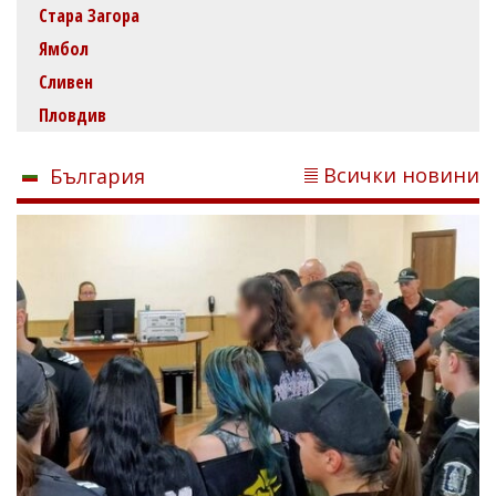
Стара Загора
Ямбол
Сливен
Пловдив
Всички новини
България