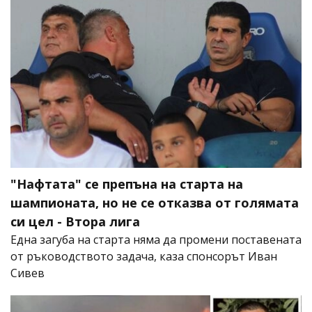
"Нафтата" се препъна на старта на
шампионата, но не се отказва от голямата
си цел - Втора лига
Една загуба на старта няма да промени поставената
от ръководството задача, каза спонсорът Иван
Сивев