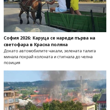
София 2026: Каруца се нареди първа на
светофара в Красна поляна
Докато автомобилите чакали, зелената талига
минала покрай колоната и стигнала до челна
позиция