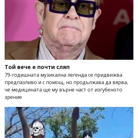
Той вече е почти сляп
79-годишната музикална легенда се придвижва
предпазливо и с помощ, но продължава да вярва,
че медицината ще му върне част от изгубеното
зрение