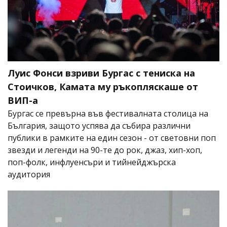
Луис Фонси взриви Бургас с тениска на
Стоичков, Камата му ръкопляскаше от
ВИП-а
Бургас се превърна във фестивалната столица на
България, защото успява да събира различни
публики в рамките на един сезон - от световни поп
звезди и легенди на 90-те до рок, джаз, хип-хоп,
поп-фолк, инфлуенсъри и тийнейджърска
аудитория