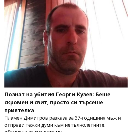
Познат на убития Георги Кузев: Беше
скромен и свит, просто си търсеше
приятелка
Пламен Димитров разказа за 37-годишния мъж и
отправи тежки думи към непълнолетните,
обвинени за смъртта му