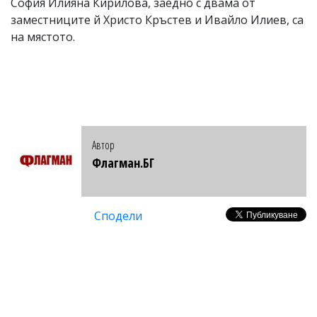
София Илияна Кирилова, заедно с двама от
заместниците й Христо Кръстев и Ивайло Илиев, са
на мястото.
Автор
Флагман.БГ
Сподели