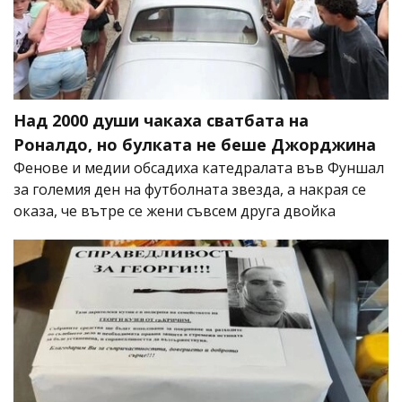
Над 2000 души чакаха сватбата на
Роналдо, но булката не беше Джорджина
Фенове и медии обсадиха катедралата във Фуншал
за големия ден на футболната звезда, а накрая се
оказа, че вътре се жени съвсем друга двойка