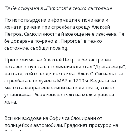
Тя бе откарана в „Пирогов” в тежко състояние
По непотвърдена информация е починала и
жената, ранена при стрелбата срещу Алексей
Петров. Самоличността й все още не е изяснена. Тя
бе докарана по-рано в „Пирогов” в тежко
състояние, съобщи nova.bg.
Припомняме, че Алексей Петров бе застрелян
показно с пушка в столичния квартал "Драгалевци",
на пътя, който води към хижа "Алеко". Сигналът за
стрелбата е получен в МВР в 12.20 ч. Веднага на
място са изпратени екипи на полицията, които
установяват безжизнено тяло на мъж и ранена
жена.
Всички входове на София са блокирани от
полицейски автомобили. Градският прокурор на