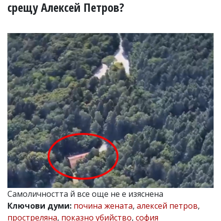
УКРАЙНА
срещу Алексей Петров?
СПОРТ
РАЗСЛЕДВАНЕ
БИЗНЕС
ЮГ
Управители:
Веселин
Василев,
email:
v.vasilev@flagman.bg
Катя
Касабова,
еmail:
k.kassabova@flagman.bg
Главен
редактор:
Иван
Самоличността й все още не е изяснена
Колев,
Ключови думи:
почина жената
,
алексей петров
,
email:
office@flagman.bg
простреляна
,
показно убийство
,
софия