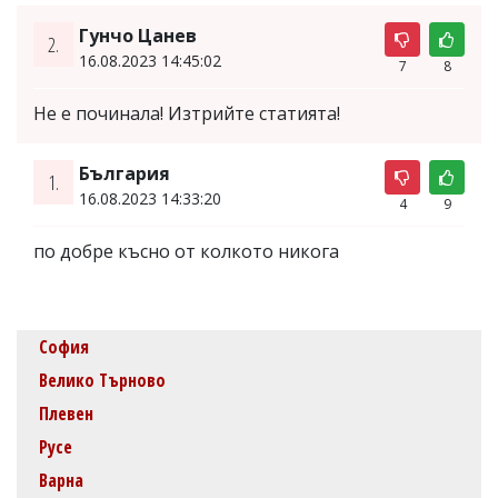
Гунчо Цанев
2.
16.08.2023 14:45:02
7
8
Не е починала! Изтрийте статията!
България
1.
16.08.2023 14:33:20
4
9
по добре късно от колкото никога
София
Велико Търново
Плевен
Русе
Варна