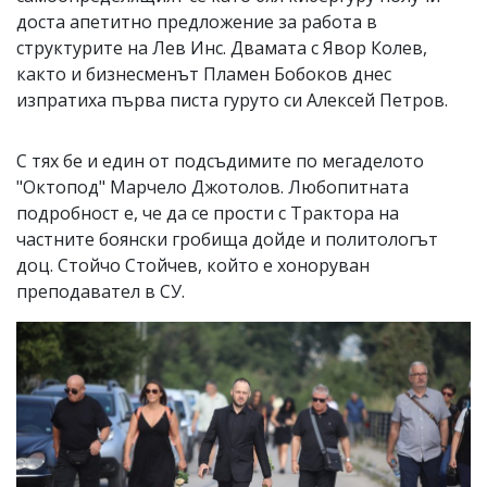
доста апетитно предложение за работа в
структурите на Лев Инс. Двамата с Явор Колев,
както и бизнесменът Пламен Бобоков днес
изпратиха първа писта гуруто си Алексей Петров.
С тях бе и един от подсъдимите по мегаделото
"Октопод" Марчело Джотолов. Любопитната
подробност е, че да се прости с Трактора на
частните боянски гробища дойде и политологът
доц. Стойчо Стойчев, който е хоноруван
преподавател в СУ.