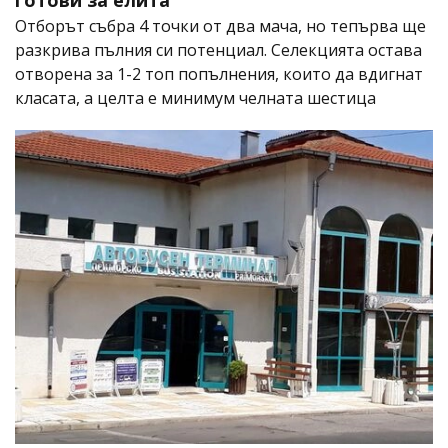
готови за елита
Отборът събра 4 точки от два мача, но тепърва ще
разкрива пълния си потенциал. Селекцията остава
отворена за 1-2 топ попълнения, които да вдигнат
класата, а целта е минимум челната шестица