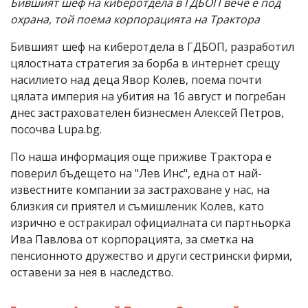
Бившият шеф на киберотдела в ГДБОП вече е под
охрана, той поема корпорацията на Трактора
Бившият шеф на киберотдела в ГДБОП, разработил
цялостната стратегия за борба в интернет срещу
насилието над деца Явор Колев, поема почти
цялата империя на убития на 16 август и погребан
днес застрахователен бизнесмен Алексей Петров,
посочва Lupa.bg.
По наша информация още приживе Трактора е
поверил бъдещето на "Лев Инс", една от най-
известните компании за застраховане у нас, на
близкия си приятел и съмишленик Колев, като
изрично е остракирал официалната си партньорка
Ива Павлова от корпорацията, за сметка на
пенсионното дружество и други сестрински фирми,
оставени за нея в наследство.