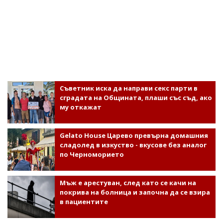
Съветник иска да направи секс парти в
сградата на Общината, плаши със съд, ако
му откажат
Gelato House Царево превърна домашния
сладолед в изкуство - вкусове без аналог
по Черноморието
Мъж е арестуван, след като се качи на
покрива на болница и започна да се взира
в пациентите