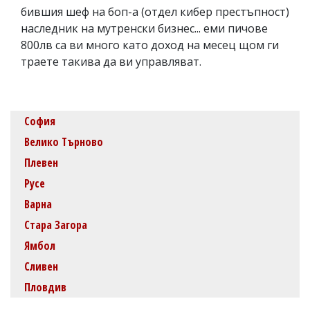
бившия шеф на боп-а (отдел кибер престъпност)
наследник на мутренски бизнес... еми пичове
800лв са ви много като доход на месец щом ги
траете такива да ви управляват.
София
Велико Търново
Плевен
Русе
Варна
Стара Загора
Ямбол
Сливен
Пловдив