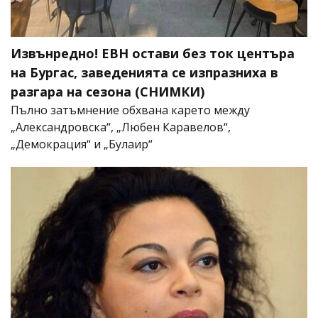
Извънредно! ЕВН остави без ток центъра
на Бургас, заведенията се изпразниха в
разгара на сезона (СНИМКИ)
Пълно затъмнение обхвана карето между
„Александровска“, „Любен Каравелов“,
„Демокрация“ и „Булаир“