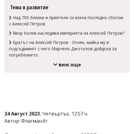
Тема в развитие
Коментарите
под
Над 700 близки и приятели си взеха последно сбогом
статиите
се
с Алексей Петров
въвеждат
Явор Колев наследява империята на Алексей Петров?
от
читателите
Братът на Алексей Петров - Огнян, майка му и
и
подсъдимият с него Марчело Джотолов дойдоха за
редакцията
погребението
не
носи
виж още
отговорност
за
тях!
Ако
откриете
обиден
за
вас
коментар,
24 Август 2023
, Четвъртък, 12:57 ч.
моля
сигнализирайте
Автор: Флагман.бг
ни!