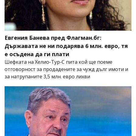
Евгения Банева пред Флагман.бг:
Държавата не ни подарява 6 млн. евро, тя
е осъдена да ги плати
Шефката на Хелио-Тур-С пита кой ще поеме
отговорност за продадените за чужд дълг имоти и
за натрупаните 3,5 млн. евро лихви