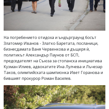
На погребението отидоха и ъндърграунд босът
Златомир Иванов - Златко Баретата, посланици,
бизнесдамата Ваня Червенкова и дъщеря ѝ,
политикът Александър Паунов от БСП,
председателят на Съюза за стопанска инициатива
Кузман Илиев, адвокатите Ина Лулчева и Лъчезар
Таков, олимпийската шампионка Ивет Горанова и
бившият прокурор Роман Василев.