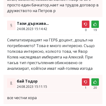
просто един бачкатор,нает на трудов договор в
дружеството на Петров р
Тази държава...
9.
24.08.2023 15:14:42
0
19
Симпатизиращият на ГЕРБ доцент, дошъл на
погребението? Това е много интересно. Също
толкова интересно, колкото това, че Явор
Колев наследявал им9ерията на Алексей. При
такъв тип престъпления обикновено се
анализират, кой/кои имат най-голяма изгода
бай Тодор
8.
24.08.2023 15:11:15
1
20
все честни хора