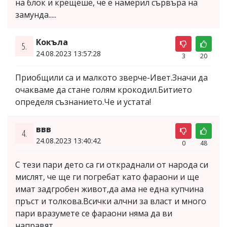
на блок и крещеше, че е намерил сървъра на
замунда.....
Кокъла
5.
24.08.2023 13:57:28
3
20
Приобщили са и малкото зверче-Ивет.Значи да
очакваме да стане голям крокодил.Битието
определя съзнанието.Че и устата!
ввв
4.
24.08.2023 13:40:42
0
48
С тези пари дето са ги откраднали от народа си
мислят, че ще ги погребат като фараони и ще
имат задгробен живот,да ама не една купчина
пръст и толкова.Всички алчни за власт и много
пари вразумете се фараони няма да ви
направят...