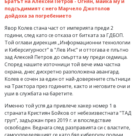
Братът на Алексей Петров - Огнян, майка му и
подсъдимият с него Марчело Джотолов
дойдоха за погребението
Явор Колев стана част от империята преди 2
години, след като се отказа от битката за ГДБОП.
Той оглави дирекция „Информационни технологии
и Киберсигурност” в "Лев Инс" и оттогава е плътно
зад Алексей Петров до смъртта му преди седмица.
Според нашите източници той вече има частна
охрана, днес дискретно разположена авангард.
Колев е сочен за един от най-доверените спътници
на Трактора през годините, както и неговите очи и
уши в службата на баретите.
Именно той успя да привлече хакер номер 1 в
страната Кристиян Бойков от небезизвестната "ТАД
груп", задържан през 2019 г. и впоследствие
освободен. Веднага след разправията си с властите,
самоопределящият се като бял кибергуру получи