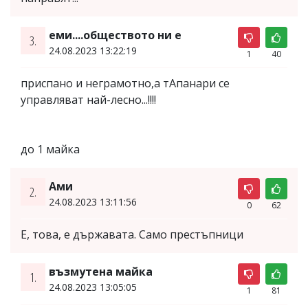
еми....обществото ни е
3.
24.08.2023 13:22:19
1
40
приспано и неграмотно,а тАпанари се
управляват най-лесно...!!!!
до 1 майка
Ами
2.
24.08.2023 13:11:56
0
62
Е, това, е държавата. Само престъпници
възмутенa майкa
1.
24.08.2023 13:05:05
1
81