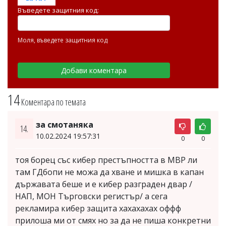
Въведете защитния код:
Моля, въведете защитния код
14
Коментара по темата
за смотаняка
14.
10.02.2024 19:57:31
0
0
тоя борец със кибер престъпността в МВР ли
там ГДбопи не можа да хване и мишка в капан
държавата беше и е кибер разграден двар /
НАП, МОН Търговски регистър/ а сега
рекламира кибер защита хахахахах оффф
прилоша ми от смях но за да не пиша конкретни