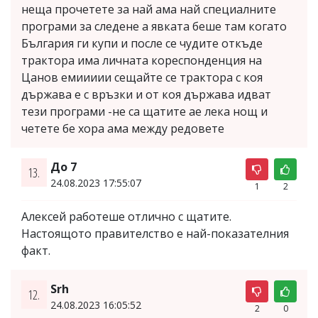
неща прочетете за най ама най специалните
програми за следене а явката беше там когато
България ги купи и после се чудите откъде
трактора има личната кореспонденция на
Цанов емиииии сещайте се трактора с коя
държава е с връзки и от коя държава идват
тези програми -не са щатите ае лека нощ и
четете бе хора ама между редовете
До 7
13.
24.08.2023 17:55:07
1
2
Алексей работеше отлично с щатите.
Настоящото правителство е най-показателния
факт.
Srh
12.
24.08.2023 16:05:52
2
0