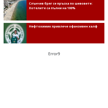
Слънчев бряг се пръска по шевовете:
Хотелите са пълни на 100%
Нефтохимик привлече офанзивен халф
Error9