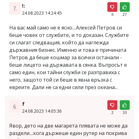
!:
7.
24.08.2023 14:24:45
6
27
На вас май само не е ясно....Алексей Петров си
беше човек от службите, и то доказан. Службите
си слагат следващия, който да наглежда
държавния бизнес. Именно и това е причината
Петров да беше кошмар за всички останали -
беше лицето на държавата в сянка. Въпросът е
само един, кои тайни служби се разправиха с
него, защото той си беше в явна връзка с
евреите. Дали не са едни сили през океана...
f
6.
24.08.2023 14:05:36
2
33
Явор, дето на две магарета плявата не може да
раздели....кога държеше един рутер на покрива