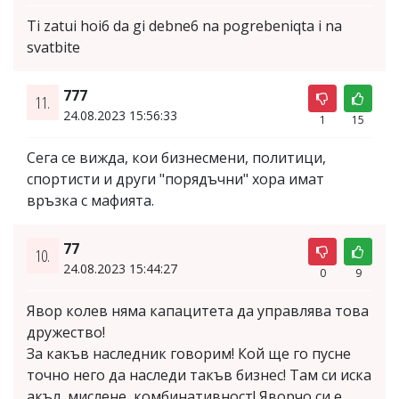
Ti zatui hoi6 da gi debne6 na pogrebeniqta i na
svatbite
777
11.
24.08.2023 15:56:33
1
15
Сега се вижда, кои бизнесмени, политици,
спортисти и други "порядъчни" хора имат
връзка с мафията.
77
10.
24.08.2023 15:44:27
0
9
Явор колев няма капацитета да управлява това
дружество!
За какъв наследник говорим! Кой ще го пусне
точно него да наследи такъв бизнес! Там си иска
акъл, мислене, комбинативност! Яворчо си е