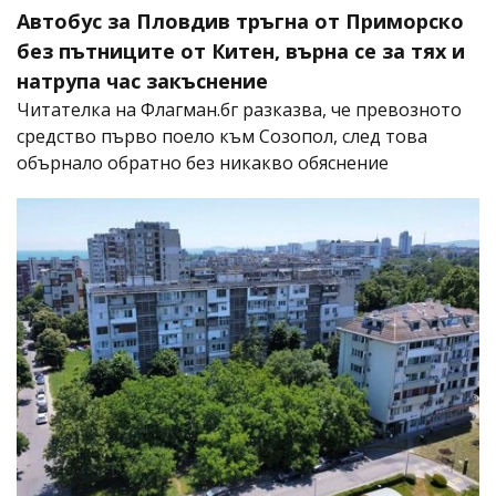
Автобус за Пловдив тръгна от Приморско
без пътниците от Китен, върна се за тях и
натрупа час закъснение
Читателка на Флагман.бг разказва, че превозното
средство първо поело към Созопол, след това
обърнало обратно без никакво обяснение