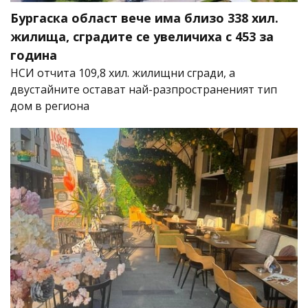
Бургаска област вече има близо 338 хил.
жилища, сградите се увеличиха с 453 за
година
НСИ отчита 109,8 хил. жилищни сгради, а
двустайните остават най-разпространеният тип
дом в региона