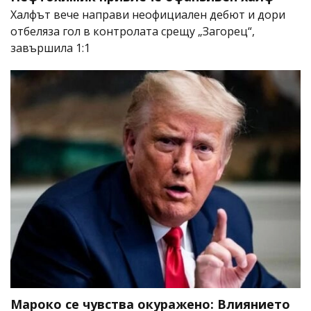
Халфът вече направи неофициален дебют и дори
отбеляза гол в контролата срещу „Загорец“,
завършила 1:1
Мароко се чувства окуражено: Влиянието