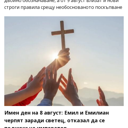
двойно обозначаване, а от 9 август влизат и нови
строги правила срещу необоснованото поскъпване
Имен ден на 8 август: Емил и Емилиан
черпят заради светец, отказал да се
подчини на император