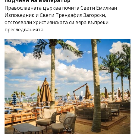
Православната църква почита Свети Емилиан
Изповедник и Свети Трендафил Загорски,
отстоявали християнската си вяра въпреки
преследванията