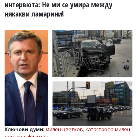
УКРАЙНА
интервюта: Не ми се умира между
СПОРТ
някакви ламарини!
РАЗСЛЕДВАНЕ
БИЗНЕС
ЮГ
Управители:
Веселин
Василев,
email:
v.vasilev@flagman.bg
Катя
Касабова,
еmail:
k.kassabova@flagman.bg
Главен
редактор:
Иван
Колев,
email:
Ключови думи:
милен цветков
,
катастрофа милен
office@flagman.bg
цветков
,
флагман