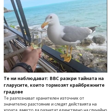
Те ни наблюдават: BBC разкри тайната на
гларусите, които тормозят крайбрежните
градове
Те разпознават хранителен източник от
значително разстояние и следят действията на
хората, вместо да разчитат единствено на случайно