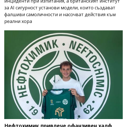
инциденти при изпитания, а британският институт
за AI сигурност установи модели, които създават
фалшиви самоличности и насочват действия към
реални хора
Нефтохимик привлече офанзивен халф