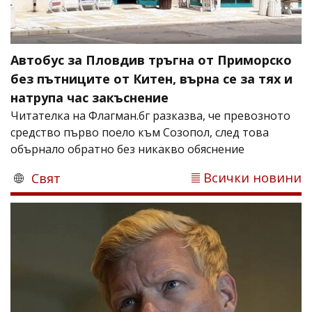
Автобус за Пловдив тръгна от Приморско
без пътниците от Китен, върна се за тях и
натрупа час закъснение
Читателка на Флагман.бг разказва, че превозното
средство първо поело към Созопол, след това
обърнало обратно без никакво обяснение
Всички новини
Свят