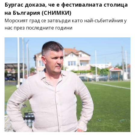
Бургас доказа, че е фестивалната столица
на България (СНИМКИ)
Морският град се затвърди като най-събитийния у
нас през последните години