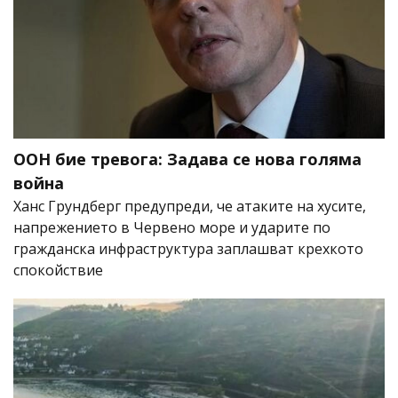
ООН бие тревога: Задава се нова голяма
война
Ханс Грундберг предупреди, че атаките на хусите,
напрежението в Червено море и ударите по
гражданска инфраструктура заплашват крехкото
спокойствие