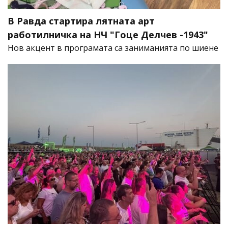
В Равда стартира лятната арт
работилничка на НЧ "Гоце Делчев -1943"
Нов акцент в програмата са заниманията по шиене