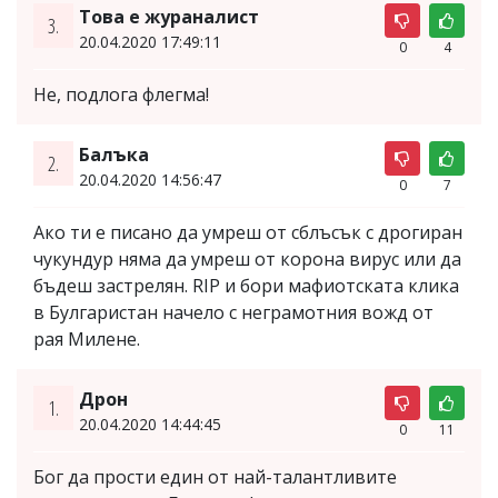
Това е жураналист
3.
20.04.2020 17:49:11
0
4
Не, подлога флегма!
Балъка
2.
20.04.2020 14:56:47
0
7
Ако ти е писано да умреш от сблъсък с дрогиран
чукундур няма да умреш от корона вирус или да
бъдеш застрелян. RIP и бори мафиотската клика
в Булгаристан начело с неграмотния вожд от
рая Милене.
Дрон
1.
20.04.2020 14:44:45
0
11
Бог да прости един от най-талантливите