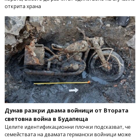
открита храна
Дунав разкри двама войници от Втората
световна война в Будапеща
Целите идентификационни плочки подсказват, че
семействата на двамата германски войници може