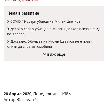
Коментарите
под
Тема в развитие
статиите
се
COVID-19 удари убиеца на Милен Цветков
въвеждат
от
Делото срещу убиеца на Милен Цветков влиза в съда
читателите
по Коледа
и
редакцията
Доказано: Убиецът на Милен Цветков не е правил
не
опити да спре автомобила
носи
отговорност
виж още
за
тях!
Ако
откриете
обиден
за
вас
коментар,
моля
20 Април 2020
, Понеделник, 11:38 ч.
сигнализирайте
Автор: Флагман.бг
ни!