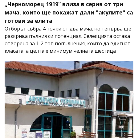
„Черноморец 1919“ влиза в серия от три
мача, които ще покажат дали "акулите" са
готови за елита
Отборът събра 4 точки от два мача, но тепърва ще
разкрива пълния си потенциал. Селекцията остава
отворена за 1-2 топ попълнения, които да вдигнат
класата, а целта е минимум челната шестица