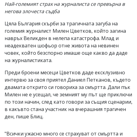
Най-големият страх на журналиста се превърна в
негова злочеста съдба
Цяла България скърби за трагичната загуба на
големия журналист Милен Цветков, който загина
навръх Великден в нелепа катастрофа. Млад и
неадекватен шофьор отне живота на невинен
човек, който безспорно имаше още какво да даде
на журналистиката.
Преди броени месеци Цветков даде ексклузивно
интервю за своя приятел Даниел Петканов, където
двамата открито си говориха за смъртта. Дали пък
Милен не е усещал, че земният му път ще приключи
по този начин, след като говори за същия сценарии,
в какъвто стана участник на вчерашния трагичен
ден, пише Блиц.
"Всички ужасно много се страхуват от смъртта и