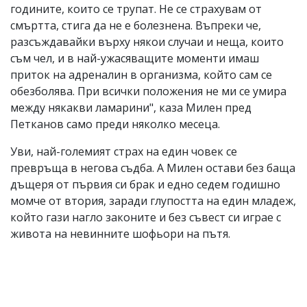
годините, които се трупат. Не се страхувам от
смъртта, стига да не е болезнена. Въпреки че,
разсъждавайки върху някои случаи и неща, които
съм чел, и в най-ужасяващите моменти имаш
приток на адреналин в организма, който сам се
обезболява. При всички положения не ми се умира
между някакви ламарини", каза Милен пред
Петканов само преди няколко месеца.
Уви, най-големият страх на един човек се
превръща в негова съдба. А Милен остави без баща
дъщеря от първия си брак и едно седем годишно
момче от втория, заради глупостта на един младеж,
който гази нагло законите и без съвест си играе с
живота на невинните шофьори на пътя.