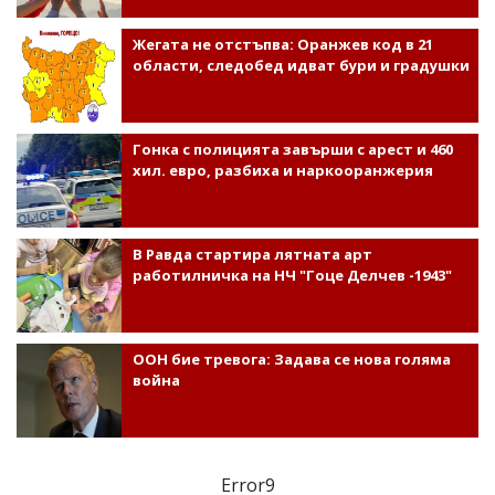
Жегата не отстъпва: Оранжев код в 21
области, следобед идват бури и градушки
Гонка с полицията завърши с арест и 460
хил. евро, разбиха и наркооранжерия
В Равда стартира лятната арт
работилничка на НЧ "Гоце Делчев -1943"
ООН бие тревога: Задава се нова голяма
война
Error9