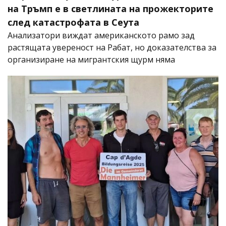
на Тръмп е в светлината на прожекторите
след катастрофата в Сеута
Анализатори виждат американското рамо зад
растящата увереност на Рабат, но доказателства за
организиране на мигрантския щурм няма