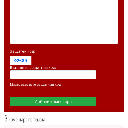
Защитен код:
Въведете защитния код:
Моля, въведете защитния код
3
Коментара по темата