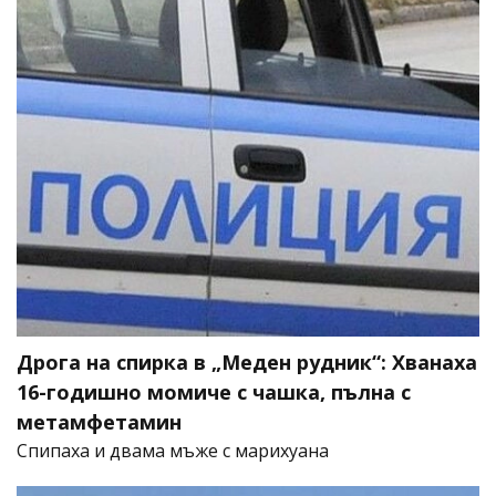
Дрога на спирка в „Меден рудник“: Хванаха
16-годишно момиче с чашка, пълна с
метамфетамин
Спипаха и двама мъже с марихуана