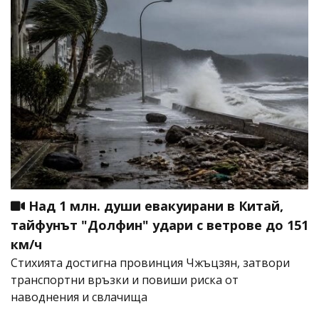
Над 1 млн. души евакуирани в Китай,
тайфунът "Долфин" удари с ветрове до 151
км/ч
Стихията достигна провинция Чжъцзян, затвори
транспортни връзки и повиши риска от
наводнения и свлачища