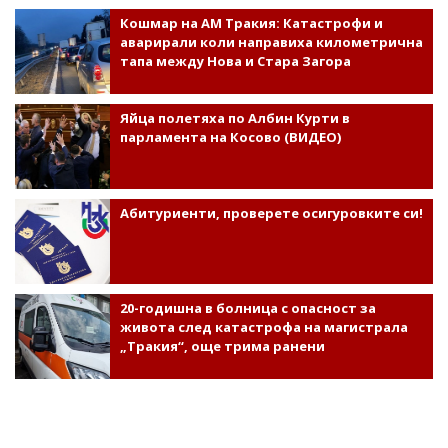
Кошмар на АМ Тракия: Катастрофи и
аварирали коли направиха километрична
тапа между Нова и Стара Загора
Яйца полетяха по Албин Курти в
парламента на Косово (ВИДЕО)
Абитуриенти, проверете осигуровките си!
20-годишна в болница с опасност за
живота след катастрофа на магистрала
„Тракия“, още трима ранени