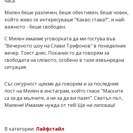
часа.
Милен беше различен, беше обективен, беше човек,
който живо се интересуваше "Какво става?", и най-
важното - беше свободен.
С Милен имахме уговорката да ми гостува във
"Вечерното шоу на Слави Трифонов" в понеделник
вечер. Тоест днес. Поканих го да говорим за
свободата на словото, особено в тази извънредна
ситуация.
Със сигурност щяхме да говорим и за последния
пост на Милен в инстаграм, който гласи: "Маските
са за да мълчите, а не за да ви пазят". Светъл път,
Милене! Имахме нужда от теб! Ще ни липсваш!
В категории:
Лайфстайл