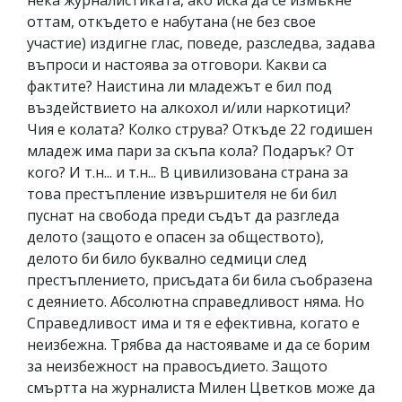
нека журналистиката, ако иска да се измъкне
оттам, откъдето е набутана (не без свое
участие) издигне глас, поведе, разследва, задава
въпроси и настоява за отговори. Какви са
фактите? Наистина ли младежът е бил под
въздействието на алкохол и/или наркотици?
Чия е колата? Колко струва? Откъде 22 годишен
младеж има пари за скъпа кола? Подарък? От
кого? И т.н... и т.н... В цивилизована страна за
това престъпление извършителя не би бил
пуснат на свобода преди съдът да разгледа
делото (защото е опасен за обществото),
делото би било буквално седмици след
престъплението, присъдата би била съобразена
с деянието. Абсолютна справедливост няма. Но
Справедливост има и тя е ефективна, когато е
неизбежна. Трябва да настояваме и да се борим
за неизбежност на правосъдието. Защото
смъртта на журналиста Милен Цветков може да