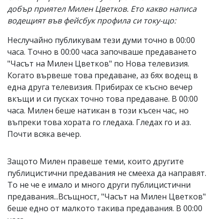
добър приятел Милен Цветков. Ето какво написа
водещият във фейсбук профила си току-що:
Неслучайно публикувам тези думи точно в 00:00
часа. Точно в 00:00 часа започваше предаването
"Часът на Милен Цветков" по Нова телевизия.
Когато вървеше това предаване, аз бях водещ в
една друга телевизия. Прибирах се късно вечер
вкъщи и си пусках точно това предаване. В 00:00
часа. Милен беше натикан в този късен час, но
въпреки това хората го гледаха. Гледах го и аз.
Почти всяка вечер.
Защото Милен правеше теми, които другите
публицистични предавания не смееха да направят.
То не че е имало и много други публицистични
предавания...Всъщност, "Часът на Милен Цветков"
беше едно от малкото такива предавания. В 00:00