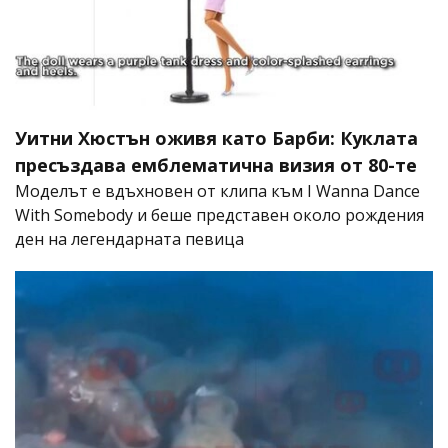
Уитни Хюстън оживя като Барби: Куклата
пресъздава емблематична визия от 80-те
Моделът е вдъхновен от клипа към I Wanna Dance
With Somebody и беше представен около рождения
ден на легендарната певица