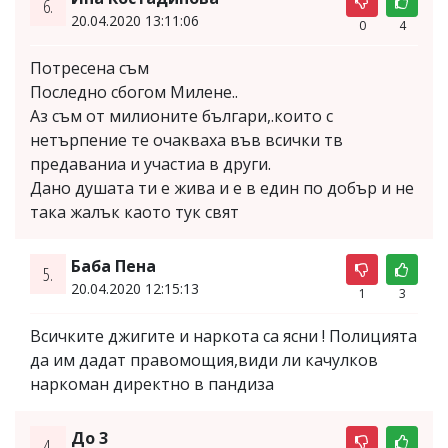
6.
20.04.2020 13:11:06
0
4
Потресена съм
Последно сбогом Милене..
Аз съм от милионите българи,.които с
нетърпение те очакваха във всички тв
предаваниа и участиа в други.
Дано душата ти е жива и е в един по добър и не
така жалък каото тук свят
Баба Пена
5.
20.04.2020 12:15:13
1
3
Всичките джигите и наркота са ясни ! Полицията
да им дадат правомощия,види ли качулков
наркоман директно в пандиза
До 3
4.