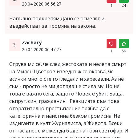
20.04.2020 06:56:27
1
24
Напълно подкрепям.Дано се осмелят и
въздействат за промяна на закона.
Zachary
3.
20.04.2020 06:47:27
1
59
Струва ми се, че след жестоката и нелепа смърт
на Милен Цветков изведнъж се оказва, че
всички много сте го гледали и харесвали. Аз не
съм - просто не ми допадаше стила му. Но не
това е важно сега, защото Човек е убит. Баща,
съпруг, син, гражданин... Реакцията към това
отвратително престъпление трябва да е
категорична и наистина безкомпромисна. Не
издигайте в култ Журналиста, а Живота. Всеки
от нас днес е можел да бъде на този светофар. И