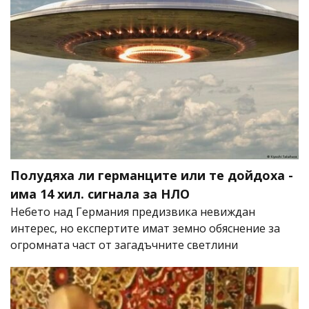
Полудяха ли германците или те дойдоха -
има 14 хил. сигнала за НЛО
Небето над Германия предизвика невиждан
интерес, но експертите имат земно обяснение за
огромната част от загадъчните светлини