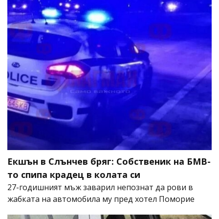
Екшън в Слънчев бряг: Собственик на БМВ-
то спипа крадец в колата си
27-годишният мъж заварил непознат да рови в
жабката на автомобила му пред хотел Поморие