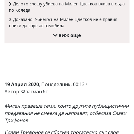
Делото срещу убиеца на Милен Цветков влиза в съда
Коментарите
по Коледа
под
статиите
Доказано: Убиецът на Милен Цветков не е правил
се
опити да спре автомобила
въвеждат
от
виж още
читателите
и
редакцията
не
носи
отговорност
за
тях!
Ако
19 Април 2020
, Понеделник, 00:13 ч.
откриете
Автор: Флагман.бг
обиден
за
вас
Милен правеше теми, които другите публицистични
коментар,
предавания не смееха да направят, отбеляза Слави
моля
сигнализирайте
Трифонов
ни!
Слави Трифонов се сбогува трогателно със своя