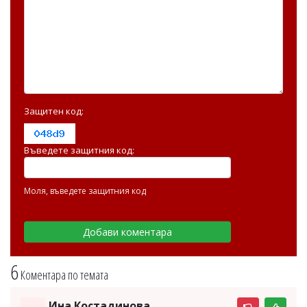
Защитен код:
Въведете защитния код:
Моля, въведете защитния код
6
Коментара по темата
Ина Костадинова