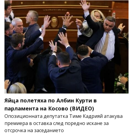
Яйца полетяха по Албин Курти в
парламента на Косово (ВИДЕО)
Опозиционната депутатка Тиме Кадрияй атакува
премиера в оставка след поредно искане за
отсрочка на заседанието