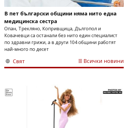
В пет български общини няма нито една
медицинска сестра
Опан, Трекляно, Копривщица, Дългопол и
Ковачевци са останали без нито един специалист
по здравни грижи, а в други 104 общини работят
най-много по десет
Всички новини
Свят