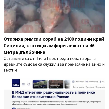
Откриха римски кораб на 2100 години край
Сицилия, стотици амфори лежат на 46
метра дълбочина
Останките са от II или I век преди новата ера, а
древните съдове са служили за пренасяне на вино и
зехтин