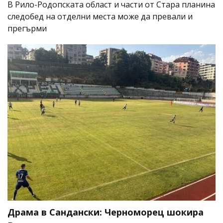
В Рило-Родопската област и части от Стара планина
следобед на отделни места може да превали и
прегърми
Драма в Сандански: Черноморец шокира