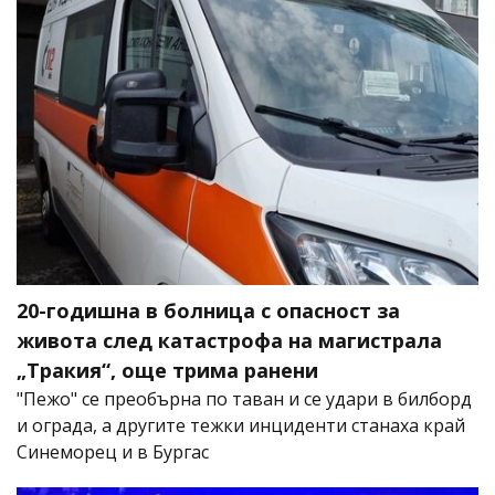
20-годишна в болница с опасност за
живота след катастрофа на магистрала
„Тракия“, още трима ранени
"Пежо" се преобърна по таван и се удари в билборд
и ограда, а другите тежки инциденти станаха край
Синеморец и в Бургас