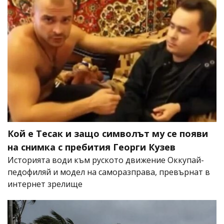
Кой е Тесак и защо символът му се появи
на снимка с пребития Георги Кузев
Историята води към руското движение Оккупай-
педофиляй и модел на саморазправа, превърнат в
интернет зрелище