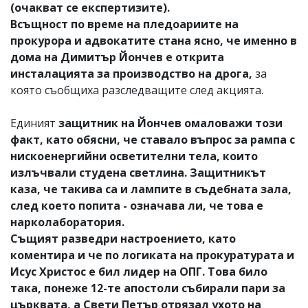
(очакват се експертизите).
Всъщност по време на пледоариите на
прокурора и адвокатите стана ясно, че именно в
дома на Димитър Йончев е открита
инсталацията за производство на дрога,
за
която съобщиха разследващите след акцията.
Единият
защитник на Йончев омаловажи този
факт, като обясни, че ставало въпрос за рампа с
нискоенергийни осветителни тела, които
излъчвали студена светлина. Защитникът
каза, че такива са и лампите в съдебната зала,
след което попита - означава ли, че това е
нарколаборатория.
Същият разведри настроението, като
коментира и че по логиката на прокуратурата и
Исус Христос е бил лидер на ОПГ. Това било
така, понеже 12-те апостоли събирали пари за
църквата, а Свети Петър отрязал ухото на