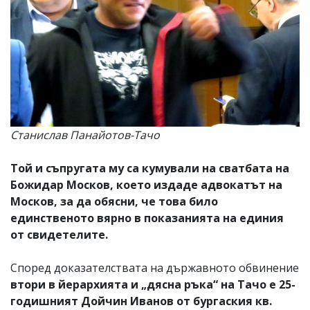
Станислав Панайотов-Тачо
Той и съпругата му са кумували на сватбата на
Божидар Москов, което издаде адвокатът на
Москов, за да обясни, че това било
единственото вярно в показанията на единия
от свидетелите.
Според доказателствата на държавното обвинение
втори в йерархията и „дясна ръка“ на Тачо е 25-
годишният Дойчин Иванов от бургаския кв.