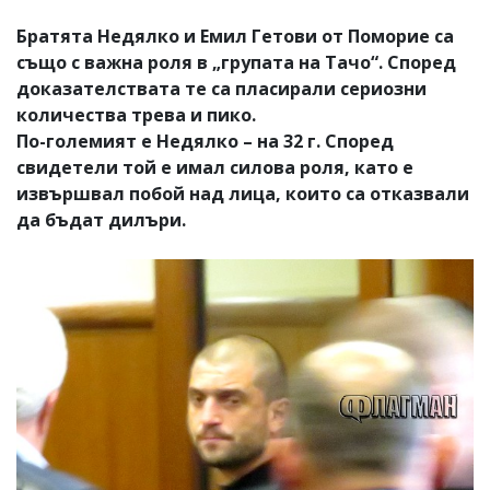
Братята Недялко и Емил Гетови от Поморие са
също с важна роля в „групата на Тачо“. Според
доказателствата те са пласирали сериозни
количества трева и пико.
По-големият е Недялко – на 32 г. Според
свидетели той е имал силова роля, като е
извършвал побой над лица, които са отказвали
да бъдат дилъри.