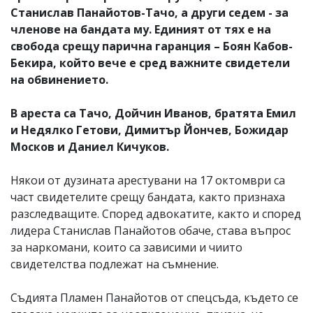
Станислав Панайотов-Тачо, а други седем - за
членове на бандата му. Единият от тях е на
свобода срещу парична гаранция – Боян Кабов-
Бекира, който вече е сред важните свидетели
на обвинението.
В ареста са Тачо, Дойчин Иванов, братята Емил
и Недялко Гетови, Димитър Йончев, Божидар
Москов и Даниел Кичуков.
Някои от дузината арестувани на 17 октомври са
част свидетелите срещу бандата, както признаха
разследващите. Според адвокатите, както и според
лидера Станислав Панайотов обаче, става въпрос
за наркомани, които са зависими и чиито
свидетелства подлежат на съмнение.
Съдията Пламен Панайотов от спецсъда, където се