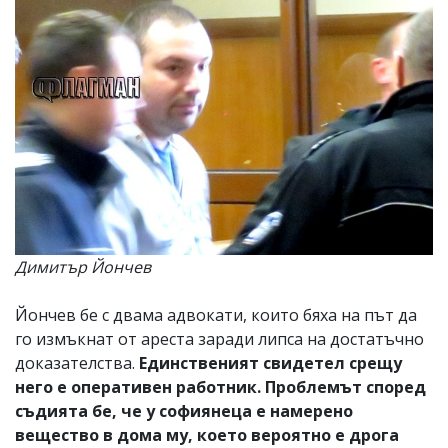
Димитър Йончев
Йончев бе с двама адвокати, които бяха на път да
го измъкнат от ареста заради липса на достатъчно
доказателства.
Единственият свидетел срещу
него е оперативен работник. Проблемът според
съдията бе, че у софиянеца е намерено
вещество в дома му, което вероятно е дрога