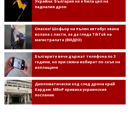
Украйна: България не е била цел на
падналия дрон
Опасно! Шофьор на пълен автобус хвана
волана с лакти, за да гледа TikTok на
магистралата (ВИДЕО)
Българите вече държат телефона по 3
години, но при смяна избират по-скъп на
изплащане
Дипломатически ход след дрона край
Кардам: МВнР привика украинския
посланик