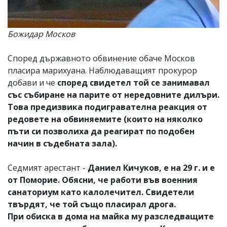
Божидар Москов
Според държавното обвинение обаче Москов
пласира марихуана. Наблюдаващият прокурор
добави и че
според свидетел той се занимавал
със събиране на парите от нередовните дилъри.
Това предизвика подигравателна реакция от
редовете на обвиняемите (които на няколко
пъти си позволиха да реагират по подобен
начин в съдебната зала).
Седмият арестант -
Даниел Кичуков, е на 29 г. и е
от Поморие. Обясни, че работи във военния
санаториум като калолечител. Свидетели
твърдят, че той също пласирал дрога.
При обиска в дома на майка му разследващите