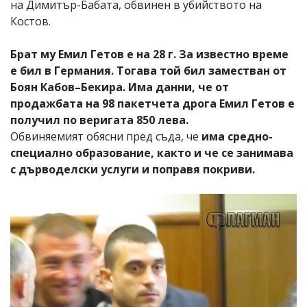
на Димитър-Бабата, обвинен в убийството на
Костов.
Брат му Емил Гетов е на 28 г. За известно време
е бил в Германия. Тогава той бил заместван от
Боян Кабов–Бекира. Има данни, че от
продажбата на 98 пакетчета дрога Емил Гетов е
получил по веригата 850 лева.
Обвиняемият обясни пред съда, че
има средно-
специално образование, както и че се занимава
с дърводелски услуги и поправя покриви.