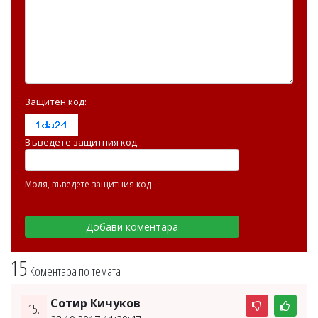
Защитен код:
Въведете защитния код:
Моля, въведете защитния код
15
Коментара по темата
Сотир Кичуков
15.