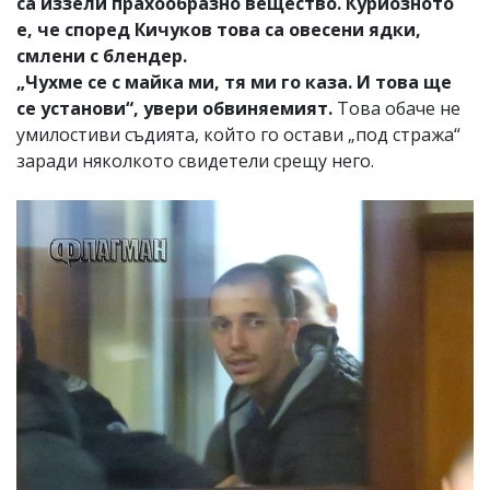
са иззели прахообразно вещество. Куриозното
е, че според Кичуков това са овесени ядки,
смлени с блендер.
„Чухме се с майка ми, тя ми го каза. И това ще
се установи“, увери обвиняемият.
Това обаче не
умилостиви съдията, който го остави „под стража“
заради няколкото свидетели срещу него.