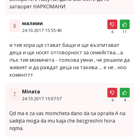
затворят НАРКОМАНИ
малиии
8.
24.10.2017 15:55:40
6
11
и тия хора ще стават бащи и ще възпитават
деца и ще носят отговорност за семейства.....а
пък тия момичета - толкова умни , че решили да
живеят и да раждат деца на такива .... е не , ноо
коменттт
Minata
7.
24.10.2017 15:07:57
4
4
Qd ma e za vas momcheta dano da sa opraite.A na
sadqta moga da mu kaja che bezgreshni hora
nqma.