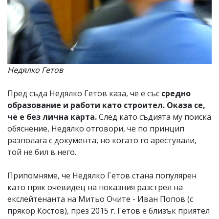
Недялко Гетов
Пред съда Недялко Гетов каза, че е със
средно
образование и работи като строител. Оказа се,
че е без лична карта.
След като съдията му поиска
обяснение, Недялко отговори, че по принцип
разполага с документа, но когато го арестували,
той не бил в него.
Припомняме, че Недялко Гетов стана популярен
като пряк очевидец на показния разстрел на
екслейтенанта на Митьо Очите - Иван Попов (с
прякор Костов), през 2015 г. Гетов е близък приятел