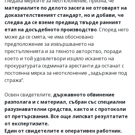
гледаха мерките за неотклонение, призна, че
материалите по делото засега не отговарят на
доказателственият стандарт, но и добави, че
следва да се вземе предвид твърде ранният
етап на досъдебното производство
. Според него
може да се смята, че има обосновано
предположение за извършването на
престъпленията и за тяхното авторство, поради
което и той удовлетвори изцяло искането на
прокуратурата седмината арестанти да останат с
постоянна мярка за неотклонение „задържане под
стража“.
Освен свидетелите,
държавното обвинение
разполага и с материал, събран със специални
разузнавателни средства, както и с протоколи
от претърсвания. Все още липсват резултатите
от експертизите.
Един от свидетелите е оперативен работник.