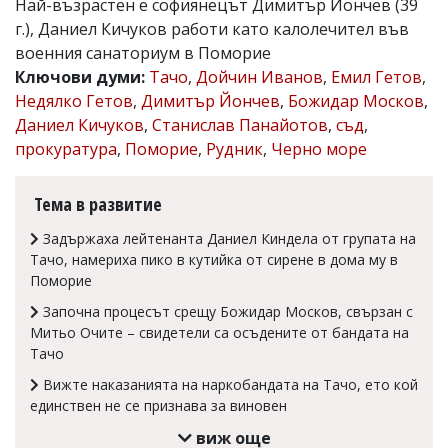
Най-възрастен е софиянецът Димитър Йончев (39
Коментарите
г.), Даниел Кичуков работи като калолечител във
под
военния санаториум в Поморие
статиите
Ключови думи:
Тачо
,
Дойчин Иванов
,
Емил Гетов
,
се
въвеждат
Недялко Гетов
,
Димитър Йончев
,
Божидар Москов
,
от
Даниел Кичуков
,
Станислав Панайотов
,
съд
,
читателите
прокуратура
,
Поморие
,
Рудник
,
Черно море
и
редакцията
не
Тема в развитие
носи
отговорност
Задържаха лейтенанта Даниел Киндела от групата на
за
тях!
Тачо, намериха пико в кутийка от сирене в дома му в
Ако
Поморие
откриете
обиден
Започна процесът срещу Божидар Москов, свързан с
за
Митьо Очите – свидетели са осъдените от бандата на
вас
Тачо
коментар,
моля
Вижте наказанията на наркобандата на Тачо, ето кой
сигнализирайте
единствен не се признава за виновен
ни!
виж още