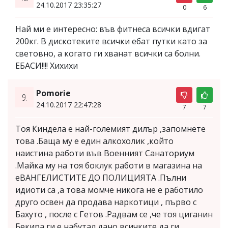
24.10.2017 23:35:27
0
6
Най ми е интересно: във фитнеса всички вдигат
200кг. В дискотеките всички ебат путки като за
световно, а когато ги хванат всички са болни.
ЕБАСИ!!!! Хихихи
Pomorie
9.
24.10.2017 22:47:28
7
7
Тоя Киндела е най-големият дилър ,запомнете
това .Баща му е един алкохолик ,който
наистина работи във Военният Санаториум
.Майка му на тоя боклук работи в магазина на
еВАНГЕЛИСТИТЕ ДО ПОЛИЦИЯТА .Пълни
идиоти са ,а това момче никога не е работило
друго освен да продава наркотици , първо с
Бахуто , после с Гетов .Радвам се ,че тоя циганин
Бекира ги е набутал дано всичките да ги