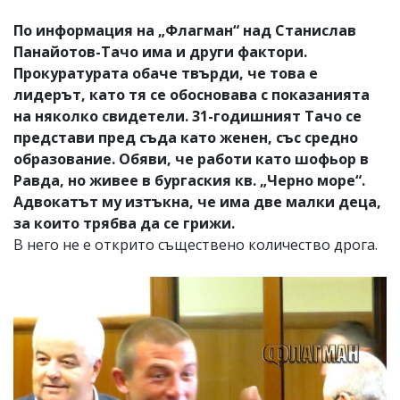
По информация на „Флагман“ над Станислав
Панайотов-Тачо има и други фактори.
Прокуратурата обаче твърди, че това е
лидерът, като тя се обосновава с показанията
на няколко свидетели. 31-годишният Тачо се
представи пред съда като женен, със средно
образование. Обяви, че работи като шофьор в
Равда, но живее в бургаския кв. „Черно море“.
Адвокатът му изтъкна, че има две малки деца,
за които трябва да се грижи.
В него не е открито съществено количество дрога.