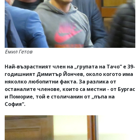
Емил Гетов
Най-възрастният член на „групата на Тачо“ е 39-
годишният Димитър Йончев, около когото има
няколко любопитни факта. За разлика от
останалите членове, които са местни - от Бургас
и Поморие, той е столичанин от „пъпа на
София“.