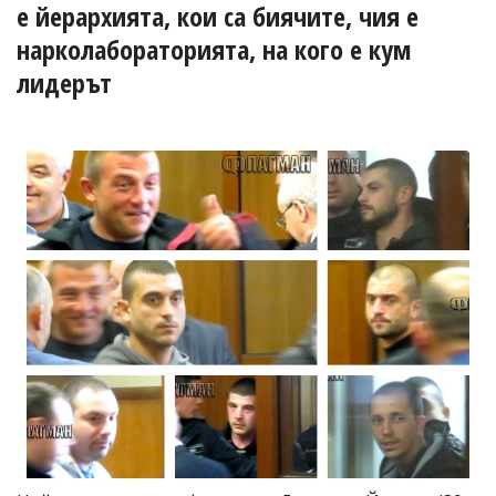
УКРАЙНА
е йерархията, кои са биячите, чия е
СПОРТ
нарколабораторията, на кого е кум
РАЗСЛЕДВАНЕ
лидерът
БИЗНЕС
ЮГ
Управители:
Веселин
Василев,
email:
v.vasilev@flagman.bg
Катя
Касабова,
еmail:
k.kassabova@flagman.bg
Главен
редактор:
Иван
Колев,
email:
office@flagman.bg