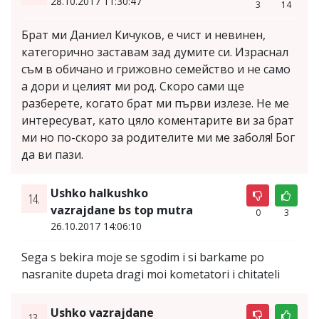
28.10.2017 11:30:47
3
14
Брат ми Даниел Кичуков, е чист и невинен,
категорично заставам зад думите си. Израснал
съм в обичано и грижовно семейство и не само
а дори и целият ми род. Скоро сами ще
разберете, когато брат ми първи излезе. Не ме
интересуват, като цяло коментарите ви за брат
ми но по-скоро за родителите ми ме заболя! Бог
да ви пази.
Ushko halkushko
14.
vazrajdane bs top mutra
0
3
26.10.2017 14:06:10
Sega s bekira moje se sgodim i si barkame po
nasranite dupeta dragi moi kometatori i chitateli
Ushko vazrajdane
13.