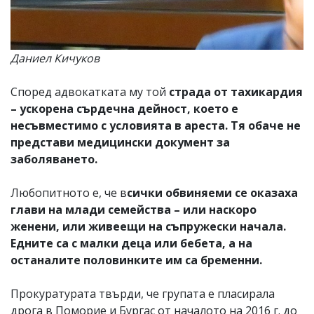
Даниел Кичуков
Според адвокатката му той
страда от тахикардия
– ускорена сърдечна дейност, което е
несъвместимо с условията в ареста. Тя обаче не
представи медицински документ за
заболяването.
Любопитното е, че в
сички обвиняеми се оказаха
глави на млади семейства – или наскоро
женени, или живеещи на съпружески начала.
Едните са с малки деца или бебета, а на
останалите половинките им са бременни.
Прокуратурата твърди, че групата е пласирала
дрога в Поморие и Бургас от началото на 2016 г. до