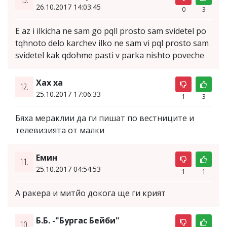
26.10.2017 14:03:45
0
3
E az i ilkicha ne sam go pqll prosto sam svidetel po
tqhnoto delo karchev ilko ne sam vi pql prosto sam
svidetel kak qdohme pasti v parka nishto poveche
Хах ха
12.
25.10.2017 17:06:33
1
3
Бяха мераклии да ги пишат по вестниците и
телевизията от малки
Емин
11.
25.10.2017 04:54:53
1
1
А ракера и митйо докога ще ги крият
Б.Б. -"Бургас Бейби"
10.