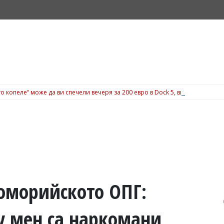
о копеле“ може да ви спечели вечеря за 200 евро в Dock 5, вижте подробн
поморийското ОПГ:
у мен са наркомани,