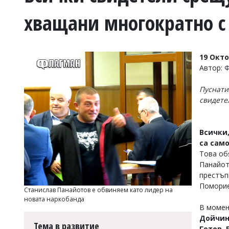
УКРАЙНА
хващани многократно с 
СПОРТ
РАЗСЛЕДВАНЕ
БИЗНЕС
19 Окт
ЮГ
Автор: 
Пуснати
Управители:
свидете
Веселин
Василев,
email:
v.vasilev@flagman.bg
Всички
Катя
са сам
Касабова,
Това об
еmail:
k.kassabova@flagman.bg
Панайот
престъпн
Главен
редактор:
Поморие
Станислав Панайотов е обвиняем като лидер на
Иван
новата наркобанда
Колев,
В момен
email:
Дойчин
office@flagman.bg
Тема в развитие
Гетов,