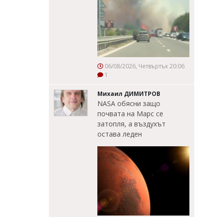
06/08/2026, Четвъртък 20:06
1
Михаил ДИМИТРОВ
NASA обясни защо
почвата на Марс се
затопля, а въздухът
остава леден