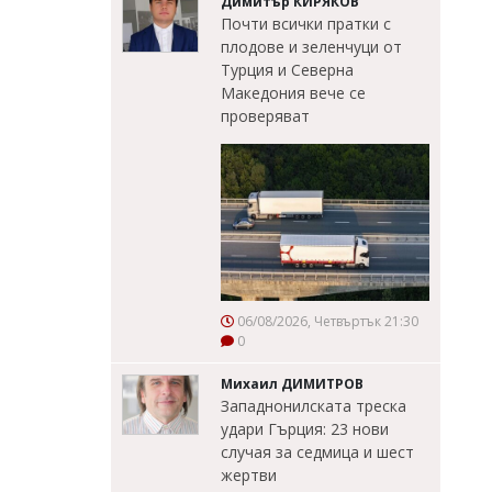
Димитър КИРЯКОВ
Почти всички пратки с
плодове и зеленчуци от
Турция и Северна
Македония вече се
проверяват
06/08/2026, Четвъртък 21:30
0
Михаил ДИМИТРОВ
Западнонилската треска
удари Гърция: 23 нови
случая за седмица и шест
жертви