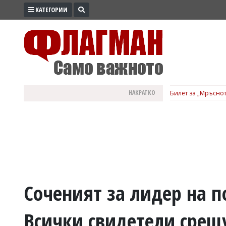
КАТЕГОРИИ
ПРОМО
ЗОНА
ИЗБОРИ
2026
ПРАКТИЧНО
НАКРАТКО
Билет за „Мръснот
КУЛТУРА
ЗДРАВЕ
ПОЛИТИКА
ОБЩИНИ
ОБЩЕСТВО
ЛАЙФСТАЙЛ
Соченият за лидер на 
ВОЙНАТА
Всички свидетели срещ
В