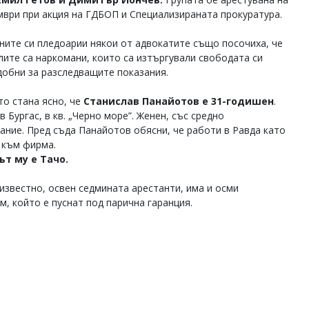
мври при акция на ГДБОП и Специализираната прокуратура.
ните си пледоарии някои от адвокатите също посочиха, че
лите са наркомани, които са изтъргували свободата си
добни за разследващите показания.
то стана ясно, че
Станислав Панайотов е 31-годишен
.
в Бургас, в кв. „Черно море”. Женен, със средно
ание. Пред съда Панайотов обясни, че работи в Равда като
към фирма.
ът му е Тачо.
 известно, освен седмината арестанти, има и осми
м, който е пуснат под парична гаранция.