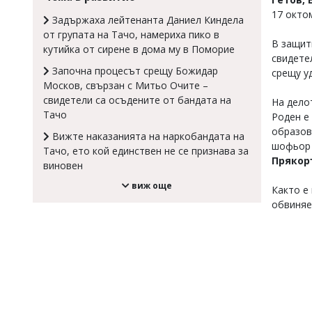
17 окто
Коментарите
Задържаха лейтенанта Даниел Киндела
под
от групата на Тачо, намериха пико в
статиите
В защит
кутийка от сирене в дома му в Поморие
се
свидете
въвеждат
Започна процесът срещу Божидар
срещу у
от
Москов, свързан с Митьо Очите –
читателите
свидетели са осъдените от бандата на
На дело
и
Тачо
редакцията
Роден е 
не
образов
Вижте наказанията на наркобандата на
носи
шофьор 
Тачо, ето кой единствен не се признава за
отговорност
Прякор
виновен
за
тях!
виж още
Както е
Ако
откриете
обвиняе
обиден
за
вас
коментар,
моля
сигнализирайте
ни!