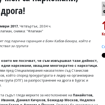
А
дрога!
Ф
омври 2017
, Четвъртък, 20:04 ч.
Флагман, снимка: "Флагман"
К
ят под парична гаранция е Боян Кабов-Бекира, който е
лствал за групата
С
, които ме посочват, че съм извършвал тази дейност,
о едни наркомани, хващани многократно с наркотици.
яви пред Специализирания наказателен съд Станислав
ов, който според прокуратурата е лидер на организирана
а група (ОПГ) за разпространение на дрога в Бургас и
.
та съдът гледа мерките за неотклонение на
Панайотов,
 Иванов, Даниел Кичуков, Божидар Москов, Недялко
 Емил Гетов и Димитър Йончев.
Групата бе арестувана на