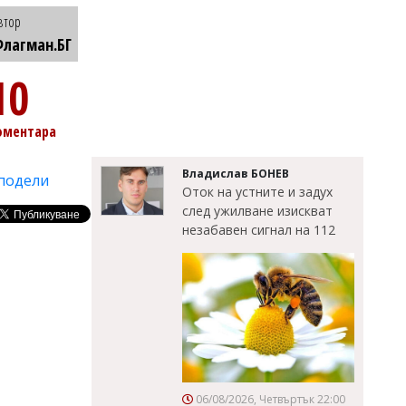
втор
лагман.БГ
10
оментара
Владислав БОНЕВ
подели
Оток на устните и задух
след ужилване изискват
незабавен сигнал на 112
06/08/2026, Четвъртък 22:00