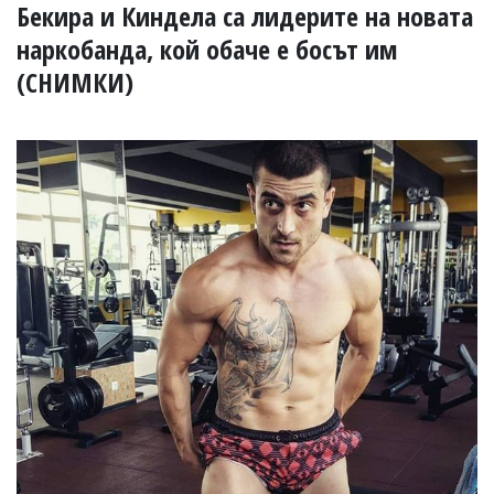
УКРАЙНА
Бекира и Киндела са лидерите на новата
СПОРТ
наркобанда, кой обаче е босът им
РАЗСЛЕДВАНЕ
(СНИМКИ)
БИЗНЕС
ЮГ
Управители:
Веселин
Василев,
email:
v.vasilev@flagman.bg
Катя
Касабова,
еmail:
k.kassabova@flagman.bg
Главен
редактор:
Иван
Колев,
email:
office@flagman.bg