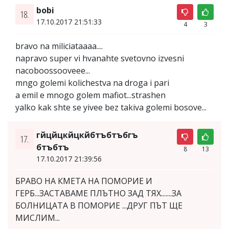
bobi
18.
17.10.2017 21:51:33
4
3
bravo na miliciataaaa....
napravo super vi hvanahte svetovno izvesni
nacoboossooveee...
mngo golemi kolichestva na droga i pari
a emil e mnogo golem mafiot...strashen
yalko kak shte se yivee bez takiva golemi bosove...
гйцйцкйцкйбтъбтъбгъ
17.
бтъбтъ
8
13
17.10.2017 21:39:56
БРАВО НА КМЕТА НА ПОМОРИЕ И
ГЕРБ...ЗАСТАВАМЕ ПЛЪТНО ЗАД ТЯХ.......ЗА
БОЛНИЦАТА В ПОМОРИЕ ...ДРУГ ПЪТ ЩЕ
МИСЛИМ...