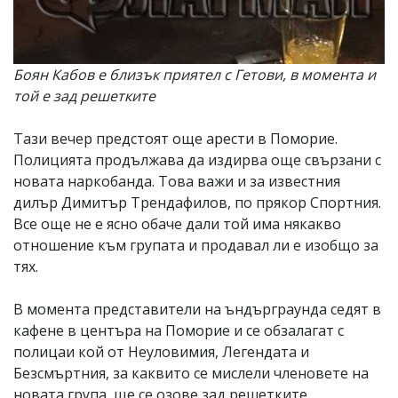
Боян Кабов е близък приятел с Гетови, в момента и
той е зад решетките
Тази вечер предстоят още арести в Поморие.
Полицията продължава да издирва още свързани с
новата наркобанда. Това важи и за известния
дилър Димитър Трендафилов, по прякор Спортния.
Все още не е ясно обаче дали той има някакво
отношение към групата и продавал ли е изобщо за
тях.
В момента представители на ъндърграунда седят в
кафене в центъра на Поморие и се обзалагат с
полицаи кой от Неуловимия, Легендата и
Безсмъртния, за каквито се мислели членовете на
новата група, ще се озове зад решетките.