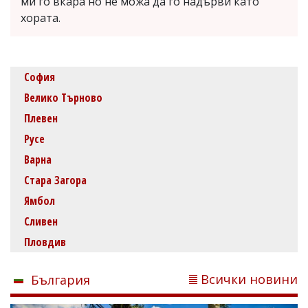
ми го вкара но не можа да го надърви като
хората.
София
Велико Търново
Плевен
Русе
Варна
Стара Загора
Ямбол
Сливен
Пловдив
Всички новини
България