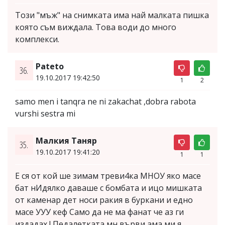
Този "мъж" на снимката има най малката пишка
която съм виждала. Това води до много
комплекси.
Pateto
36.
19.10.2017 19:42:50
1
2
samo men i tanqra ne ni zakachat ,dobra rabota
vurshi sestra mi
Малкия Таняр
35.
19.10.2017 19:41:20
1
1
Е ся от кой ше зимам треви4ка МНОУ яко масе
бат нИдялко даваше с бомбата и ицо мишката
от каменар дет носи ракия в буркани и едно
масе УУУ кеф Само да не ма фанат че аз ги
издадах ! Педалетката мн върви ама ми я