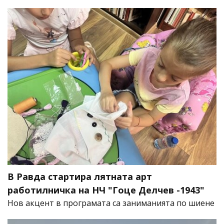
В Равда стартира лятната арт
работилничка на НЧ "Гоце Делчев -1943"
Нов акцент в програмата са заниманията по шиене