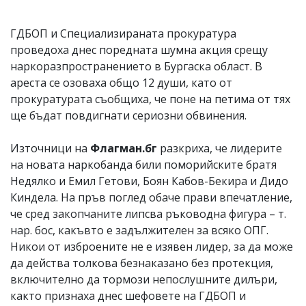
ГДБОП и Специализираната прокуратура
проведоха днес поредната шумна акция срещу
наркоразпространението в Бургаска област. В
ареста се озоваха общо 12 души, като от
прокуратурата съобщиха, че поне на петима от тях
ще бъдат повдигнати сериозни обвинения.
Източници на
Флагман.бг
разкриха, че лидерите
на новата наркобанда били поморийските братя
Недялко и Емил Гетови, Боян Кабов-Бекира и Дидо
Киндела. На пръв поглед обаче прави впечатление,
че сред закопчаните липсва ръководна фигура – т.
нар. бос, какъвто е задължителен за всяко ОПГ.
Никои от изброените не е изявен лидер, за да може
да действа толкова безнаказано без протекция,
включително да тормози непослушните дилъри,
както признаха днес шефовете на ГДБОП и