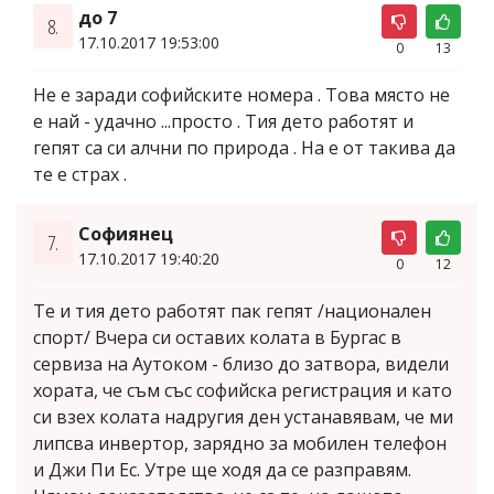
до 7
8.
17.10.2017 19:53:00
0
13
Не е заради софийските номера . Това място не
е най - удачно ...просто . Тия дето работят и
гепят са си алчни по природа . На е от такива да
те е страх .
Софиянец
7.
17.10.2017 19:40:20
0
12
Те и тия дето работят пак гепят /национален
спорт/ Вчера си оставих колата в Бургас в
сервиза на Аутоком - близо до затвора, видели
хората, че съм със софийска регистрация и като
си взех колата надругия ден устанавявам, че ми
липсва инвертор, зарядно за мобилен телефон
и Джи Пи Ес. Утре ще ходя да се разправям.