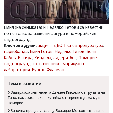
Коментарите
под
статиите
се
въвеждат
Емил (на снимката) и Недялко Гетови са известни,
от
читателите
но не толкова изявени фигури в поморийския
и
ъндърграунд
редакцията
Ключови думи:
акция
,
ГДБОП
,
Спецпрокуратура
,
не
носи
наркобанда
,
Емил Гетов
,
Недялко Гетов
,
Боян
отговорност
Кабов
,
Бекира
,
Киндела
,
лидери
,
бос
,
Поморие
,
за
ъндърграунд
,
готвачи
,
пико
,
марихуана
,
тях!
Ако
лаборатория
,
Бургас
,
Флагман
откриете
обиден
за
Тема в развитие
вас
коментар,
Задържаха лейтенанта Даниел Киндела от групата на
моля
Тачо, намериха пико в кутийка от сирене в дома му в
сигнализирайте
Поморие
ни!
Започна процесът срещу Божидар Москов, свързан с