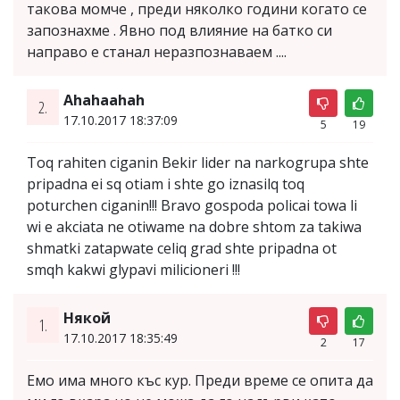
такова момче , преди няколко години когато се
запознахме . Явно под влияние на батко си
направо е станал неразпознаваем ....
Ahahaahah
2.
17.10.2017 18:37:09
5
19
Toq rahiten ciganin Bekir lider na narkogrupa shte
pripadna ei sq otiam i shte go iznasilq toq
poturchen ciganin!!! Bravo gospoda policai towa li
wi e akciata ne otiwame na dobre shtom za takiwa
shmatki zatapwate celiq grad shte pripadna ot
smqh kakwi glypavi milicioneri !!!
Някой
1.
17.10.2017 18:35:49
2
17
Емо има много къс кур. Преди време се опита да