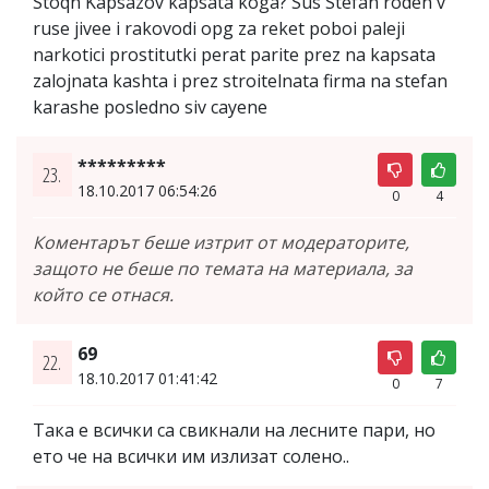
Stoqn Kapsazov kapsata koga? Sus Stefan roden v
ruse jivee i rakovodi opg za reket poboi paleji
narkotici prostitutki perat parite prez na kapsata
zalojnata kashta i prez stroitelnata firma na stefan
karashe posledno siv cayene
*********
23.
18.10.2017 06:54:26
0
4
Коментарът беше изтрит от модераторите,
защото не беше по темата на материала, за
който се отнася.
69
22.
18.10.2017 01:41:42
0
7
Така е всички са свикнали на лесните пари, но
ето че на всички им излизат солено..