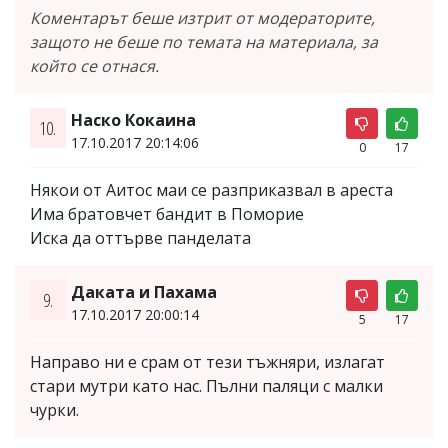
Коментарът беше изтрит от модераторите,
защото не беше по темата на материала, за
който се отнася.
Наско Кокаина
10.
17.10.2017 20:14:06
0
17
Някои от Аитос маи се разприказвал в ареста
Има братовчет бандит в Поморие
Иска да оттърве панделата
Даката и Пахама
9.
17.10.2017 20:00:14
5
17
Направо ни е срам от тези тъжняри, излагат
стари мутри като нас. Пълни паляци с малки
чурки.