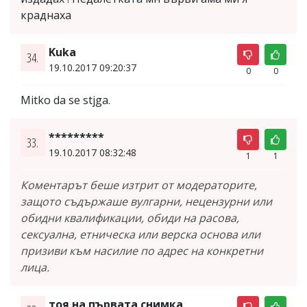
краднаха
Kuka
34.
19.10.2017 09:20:37
0
0
Mitko da se stjga.
*********
33.
19.10.2017 08:32:48
1
1
Коментарът беше изтрит от модераторите,
защото съдържаше вулгарни, нецензурни или
обидни квалификации, обиди на расова,
сексуална, етническа или верска основа или
призиви към насилие по адрес на конкретни
лица.
тоя на първата снимка