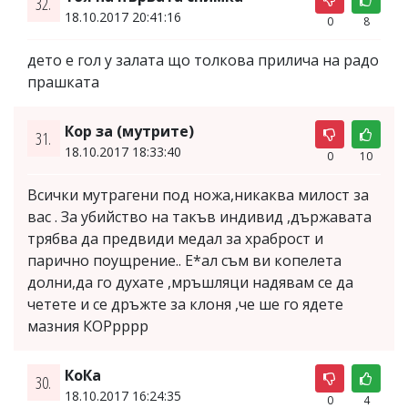
32.
18.10.2017 20:41:16
0
8
дето е гол у залата що толкова прилича на радо
прашката
Кор за (мутрите)
31.
18.10.2017 18:33:40
0
10
Всички мутрагени под ножа,никаква милост за
вас . За убийство на такъв индивид ,държавата
трябва да предвиди медал за храброст и
парично поущрение.. Е*ал съм ви копелета
долни,да го духате ,мръшляци надявам се да
четете и се дръжте за клоня ,че ше го ядете
мазния КОРрррр
КоКа
30.
18.10.2017 16:24:35
0
4