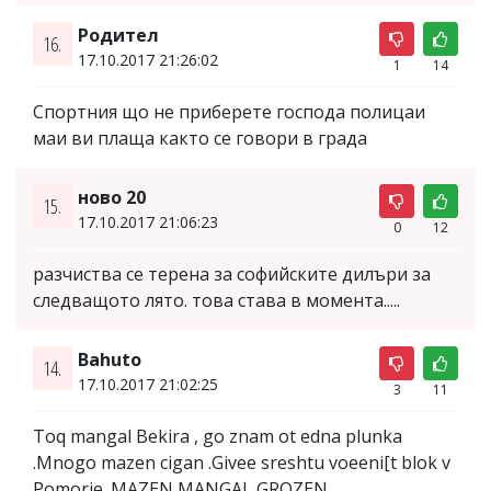
Родител
16.
17.10.2017 21:26:02
1
14
Спортния що не приберете господа полицаи
маи ви плаща както се говори в града
ново 20
15.
17.10.2017 21:06:23
0
12
разчиства се терена за софийските дилъри за
следващото лято. това става в момента.....
Bahuto
14.
17.10.2017 21:02:25
3
11
Toq mangal Bekira , go znam ot edna plunka
.Mnogo mazen cigan .Givee sreshtu voeeni[t blok v
Pomorie .MAZEN MANGAL GROZEN