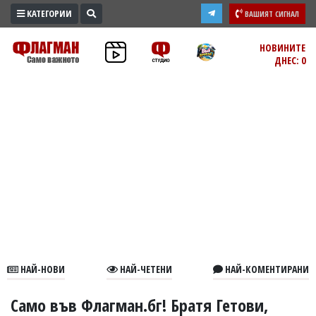
КАТЕГОРИИ
ВАШИЯТ СИГНАЛ
ПРОМО
НОВИНИТЕ
ДНЕС: 0
ЗОНА
ИЗБОРИ
2026
ПРАКТИЧНО
КУЛТУРА
ЗДРАВЕ
ПОЛИТИКА
ОБЩИНИ
ОБЩЕСТВО
ЛАЙФСТАЙЛ
НАЙ-НОВИ
НАЙ-ЧЕТЕНИ
НАЙ-КОМЕНТИРАНИ
ВОЙНАТА
В
Само във Флагман.бг! Братя Гетови,