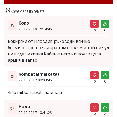
39
Коментара по темата
Коко
39.
28.12.2018 15:14:46
0
0
Бекирски от Пловдив ръководи всичко
безмилостно но чадъра там е голям и той ни чул
ни видял и сивия Кайен е негов и почти цяла
армия в запас
bombata(malkata)
38.
22.10.2017 00:03:45
0
0
4i4o mitko razvali materiala
Надя
37.
20.10.2017 10:41:23
0
2