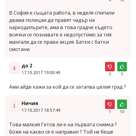
В София е същата работа, в неделя спипали
двама полицаи да правят чадър на
наркодилърите, ама в това градче където
всички се познавате е недопустимо за тия
мангали да се прави акция. Батки с батки
смотани.
до 2
4.
17.10.2017 19:00:49
5
5
Ами айде кажи за кой да се затапва целия град ?
Ничия
3.
17.10.2017 18:57:49
1
10
Това малкия Гетов ли е на първата снимка ?
Боже на какво се е направил ? Той не беше