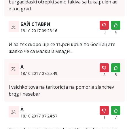
burgadidaski otrepki.samo takiva sa tuka,pulen ad
e toq grad
БАЙ СТАВРИ
26.
18.10.2017 09:23:16
0
6
И за тях скоро ще се търси кръв по болниците
жалко че са малки и млади...
A
25.
18.10.2017 07:25:49
2
5
I vsichko tova na teritoriqta na pomorie slanchev
brqg i nesebar
A
24.
18.10.2017 07:24:57
1
7