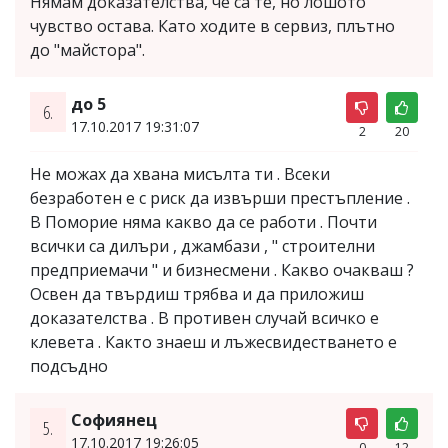
Нямам доказателства, че са те, но лошото
чувство остава. Като ходите в сервиз, плътно
до "майстора".
до 5
6.
17.10.2017 19:31:07
2
20
Не можах да хвана мисълта ти . Всеки
безработен е с риск да извърши престъпление .
В Поморие няма какво да се работи . Почти
всички са дилъри , джамбази , " строителни
предприемачи " и бизнесмени . Какво очакваш ?
Освен да твърдиш трябва и да приложиш
доказателства . В противен случай всичко е
клевета . Както знаеш и лъжесвидестването е
подсъдно
Софиянец
5.
17.10.2017 19:26:05
0
12