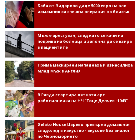
Баба от Зидарово даде 5000 евро на ало
измамник за спешна операция на близък
Мъж е арестуван, след като се качи на
покрива на болница и започна да се взира
в пациентите
Трима маскирани нападнаха и изнасилиха
млад мъж в Англия
В Равда стартира лятната арт
работилничка на НЧ "Гоце Делчев -1943"
Gelato House Царево превърна домашния
сладолед в изкуство - вкусове без аналог
по Черноморието