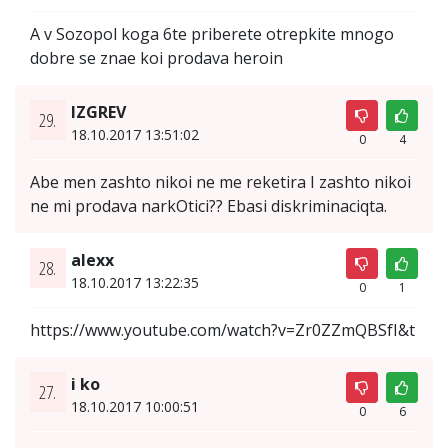
A v Sozopol koga 6te priberete otrepkite mnogo
dobre se znae koi prodava heroin
IZGREV
29.
18.10.2017 13:51:02
0
4
Abe men zashto nikoi ne me reketira I zashto nikoi
ne mi prodava narkOtici?? Ebasi diskriminaciqta.
alexx
28.
18.10.2017 13:22:35
0
1
https://www.youtube.com/watch?v=Zr0ZZmQBSfI&t
i ko
27.
18.10.2017 10:00:51
0
6