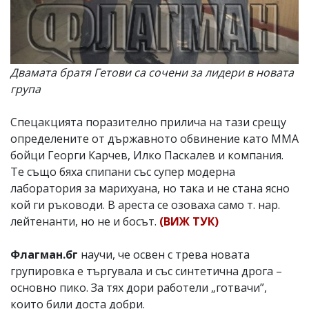
Двамата братя Гетови са сочени за лидери в новата
група
Спецакцията поразително прилича на тази срещу
определените от държавното обвинение като ММА
бойци Георги Карчев, Илко Паскалев и компания.
Те също бяха спипани със супер модерна
лаборатория за марихуана, но така и не стана ясно
кой ги ръководи. В ареста се озоваха само т. нар.
лейтенанти, но не и босът.
(ВИЖ ТУК)
Флагман.бг
научи, че освен с трева новата
групировка е търгувала и със синтетична дрога –
основно пико. За тях дори работели „готвачи”,
които били доста добри.