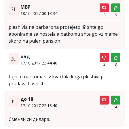
MBP
21.
18.10.2017 00:13:34
0
9
pleshivia na barbarona protejeto li? shte go
abonirame za hostela a batkomu shte go vzimame
skoro na pulen pansion
олд
20.
17.10.2017 23:44:40
2
3
tujnite narkomani v kvartala koga pleshiviq
prodava hashish
до 18
19.
17.10.2017 22:13:40
2
4
Сменяй си дилара.