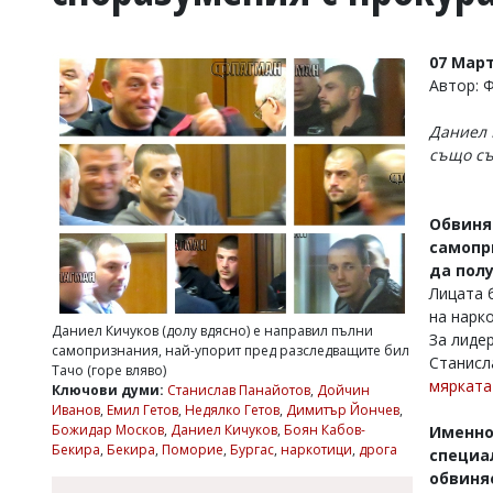
УКРАЙНА
СПОРТ
07 Март
РАЗСЛЕДВАНЕ
Автор: 
БИЗНЕС
Даниел 
ЮГ
също съ
Управители:
Веселин
Обвиняе
Василев,
самопр
email:
да пол
v.vasilev@flagman.bg
Лицата 
Катя
на нарк
Касабова,
Даниел Кичуков (долу вдясно) е направил пълни
еmail:
k.kassabova@flagman.bg
За лиде
самопризнания, най-упорит пред разследващите бил
Станисл
Тачо (горе вляво)
Главен
мярката
Ключови думи:
Станислав Панайотов
,
Дойчин
редактор:
Иванов
,
Емил Гетов
,
Недялко Гетов
,
Димитър Йончев
,
Иван
Божидар Москов
,
Даниел Кичуков
,
Боян Кабов-
Именно
Колев,
Бекира
,
Бекира
,
Поморие
,
Бургас
,
наркотици
,
дрога
специа
email:
office@flagman.bg
обвиня