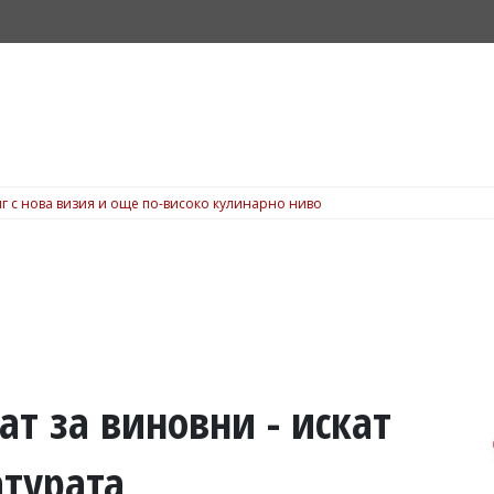
г с нова визия и още по-високо кулинарно ниво
ат за виновни - искат
атурата