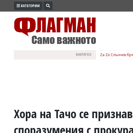
КАТЕГОРИИ
ПРОМО
ЗОНА
ИЗБОРИ
2026
ПРАКТИЧНО
НАКРАТКО
Za Zú Слънчев бря
КУЛТУРА
ЗДРАВЕ
ПОЛИТИКА
ОБЩИНИ
ОБЩЕСТВО
ЛАЙФСТАЙЛ
Хора на Тачо се признав
ВОЙНАТА
споразумения с прокур
В