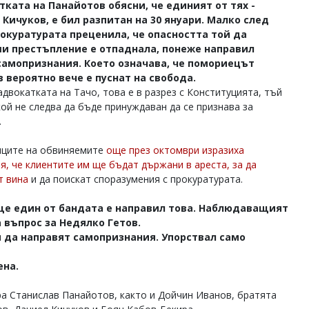
ката на Панайотов обясни, че единият от тях -
Кичуков, е бил разпитан на 30 януари. Малко след
рокуратурата преценила, че опасността той да
и престъпление е отпаднала, понеже направил
самопризнания. Което означава, че помориецът
 вероятно вече е пуснат на свобода.
адвокатката на Тачо, това е в разрез с Конституцията, тъй
кой не следва да бъде принуждаван да се признава за
.
ците на обвиняемите
още през октомври изразиха
я, че клиентите им ще бъдат държани в ареста, за да
т вина
и да поискат споразумения с прокуратурата.
ще един от бандата е направил това. Наблюдаващият
 въпрос за Недялко Гетов.
 да направят самопризнания. Упорствал само
ена.
а Станислав Панайотов, както и Дойчин Иванов, братята