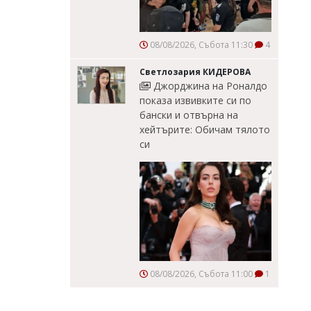
08/08/2026, Събота 11:30
4
Светлозария КИДЕРОВА
Джорджина на Роналдо
показа извивките си по
бански и отвърна на
хейтърите: Обичам тялото
си
08/08/2026, Събота 11:00
1