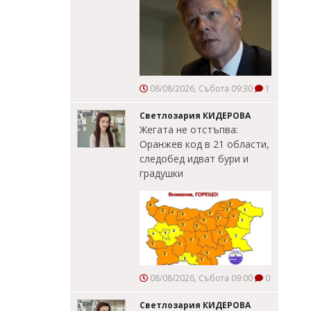
08/08/2026, Събота 09:30
1
Светлозария КИДЕРОВА
Жегата не отстъпва:
Оранжев код в 21 области,
следобед идват бури и
градушки
08/08/2026, Събота 09:00
0
Светлозария КИДЕРОВА