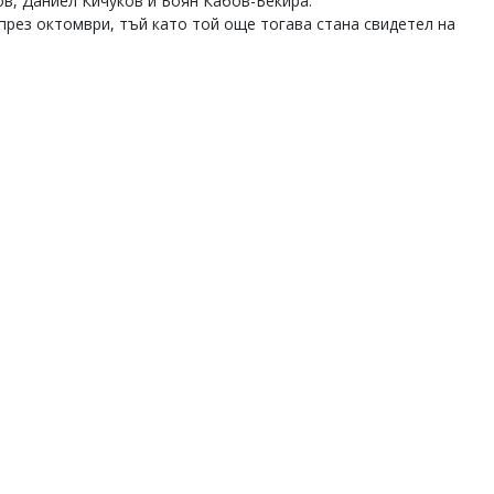
в, Даниел Кичуков и Боян Кабов-Бекира.
през октомври, тъй като той още тогава стана свидетел на