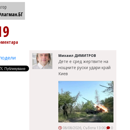
втор
лагман.БГ
19
оментара
Михаил ДИМИТРОВ
подели
Дете е сред жертвите на
нощните руски удари край
Киев
08/08/2026, Събота 13:00
0