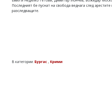
Емил и Недялко Гетови, Димитър Йончев, Божидар Моско
Последният бе пуснат на свобода веднага след арестите 
разследващите.
В категории:
Бургас
,
Крими