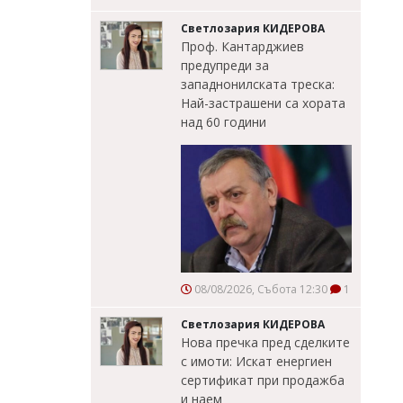
Светлозария КИДЕРОВА
Проф. Кантарджиев
предупреди за
западнонилската треска:
Най-застрашени са хората
над 60 години
08/08/2026, Събота 12:30
1
Светлозария КИДЕРОВА
Нова пречка пред сделките
с имоти: Искат енергиен
сертификат при продажба
и наем