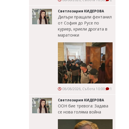
Светлозария КИДЕРОВА
Дилъри пращали фентанил
от София до Русе по
куриер, криели дрогата в
маратонки
08/08/2026, Събота 10:00
1
Светлозария КИДЕРОВА
ООН бие тревога: Задава
се нова голяма война