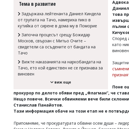
Адвокат
Тема в развитие
Коментарите
Даниел 
под
Задържаха лейтенанта Даниел Киндела
това п
статиите
от групата на Тачо, намериха пико в
извърш
се
кутийка от сирене в дома му в Поморие
пълни 
въвеждат
от
Кичуков
Започна процесът срещу Божидар
читателите
Според 
Москов, свързан с Митьо Очите –
и
като ни
свидетели са осъдените от бандата на
редакцията
виновен
Тачо
не
носи
Вижте наказанията на наркобандата на
Защитни
отговорност
Тачо, ето кой единствен не се признава за
за
съмнени
тях!
виновен
призная
Ако
виж още
откриете
Поне о
обиден
прокурор по делото обяви пред „Флагман”, че става
за
Нещо повече. Всички обвиняеми вече били склонни
вас
коментар,
Станислав Панайотов.
моля
Тази информация обаче на този етап не е потвърд
сигнализирайте
ни!
Припомняме, че прокуратурата обвини осем души – лидер