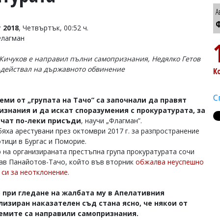
А
Ф
 2018
, Четвъртък, 00:52 ч.
Флагман
Кичуков е направил пълни самопризнания, Недялко Гетов
действал на държавното обвинение
К
С
ми от „групата на Тачо” са започнали да правят
изнания и да искат споразумения с прокуратурата, за
учат по-леки присъди
, научи „Флагман”.
бяха арестувани през октомври 2017 г. за разпространение
отици в Бургас и Поморие.
р на организираната престъпна група прокуратурата сочи
ав Панайотов-Тачо, който във вторник
обжалва неуспешно
 си за неотклонение.
 при гледане на жалбата му в Апелативния
лизиран наказателен съд стана ясно, че някои от
емите са направили самопризнания.