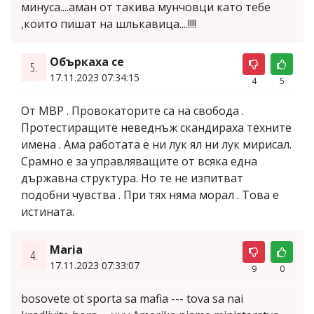
минуса....аман от такива мунчовци като тебе
,които пишат на шлькавица....!!!!
Объркаха се
5.
17.11.2023 07:34:15
4
5
От МВР . Провокаторите са на свобода .
Протестиращите неведнъж скандираха техните
имена . Ама работата е ни лук ял ни лук мирисал.
Срамно е за управляващите от всяка една
държавна структура. Но те не изпитват
подобни чувства . При тях няма морал . Това е
истината.
Maria
4.
17.11.2023 07:33:07
9
0
bosovete ot sporta sa mafia --- tova sa nai