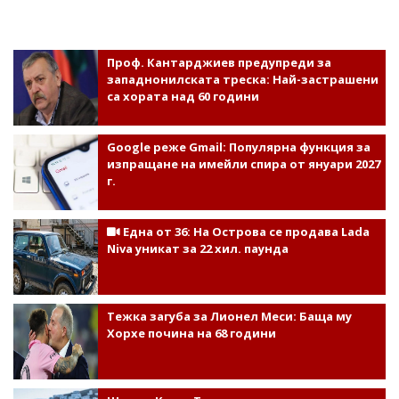
Проф. Кантарджиев предупреди за
западнонилската треска: Най-застрашени
са хората над 60 години
Google реже Gmail: Популярна функция за
изпращане на имейли спира от януари 2027
г.
Една от 36: На Острова се продава Lada
Niva уникат за 22 хил. паунда
Тежка загуба за Лионел Меси: Баща му
Хорхе почина на 68 години