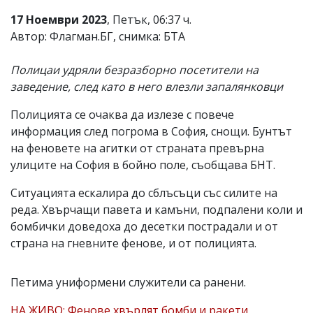
17 Ноември 2023
, Петък, 06:37 ч.
Автор: Флагман.БГ, снимка: БТА
Полицаи удряли безразборно посетители на
заведение, след като в него влезли запалянковци
Полицията се очаква да излезе с повече
информация след погрома в София, снощи. Бунтът
на феновете на агитки от страната превърна
улиците на София в бойно поле, съобщава БНТ.
Ситуацията ескалира до сблъсъци със силите на
реда. Хвърчащи павета и камъни, подпалени коли и
бомбички доведоха до десетки пострадали и от
страна на гневните фенове, и от полицията.
Петима униформени служители са ранени.
НА ЖИВО: Фенове хвърлят бомби и ракети,