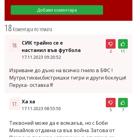
18
Коментара по темата
СИК трайно се е
18.
настанил във футбола
2
11
17.11.2023 09:20:52
Изриване до дъно на всичко гнило в БФС !
Мутри,тикви,бистришки тигри и други боклуци!
Перука- оставка !!!
Ха ха
17.
17.11.2023 08:55:50
5
7
Тиквоний може да е всякакъв, но с Боби
Михайлов отдавна са във война. Затова от