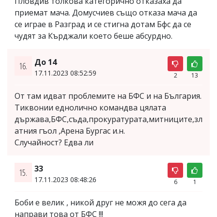
Пловдив толкова категорично отказаха да
приемат мача. Домусчиев също отказа мача да
се играе в Разград и се стигна дотам Бфс да се
чудят за Кърджали което беше абсурдно.
До 14
16.
17.11.2023 08:52:59
2
13
От там идват проблемите на БФС и на България.
Тиквонии еднолично командва цялата
държава,БФС,съда,прокуратурата,митниците,зл
атния гъол ,Арена Бургас и.н.
Случайност? Едва ли
33
15.
17.11.2023 08:48:26
6
1
Боби е велик , никой друг не можя до сега да
направи това от БФС !!!