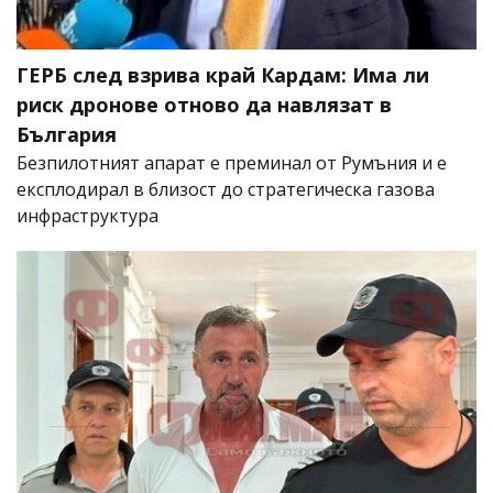
ГЕРБ след взрива край Кардам: Има ли
риск дронове отново да навлязат в
България
Безпилотният апарат е преминал от Румъния и е
експлодирал в близост до стратегическа газова
инфраструктура