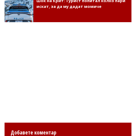
Шок на Крит: Турист попитал колко пари
искат, за да му дадат момиче
Добавете коментар