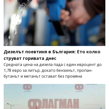
Дизелът поевтиня в България: Ето колко
струват горивата днес
Средната цена на дизела пада с един евроцент до
1,78 евро за литър, докато бензинът, пропан-
бутанът и метанът остават без промяна