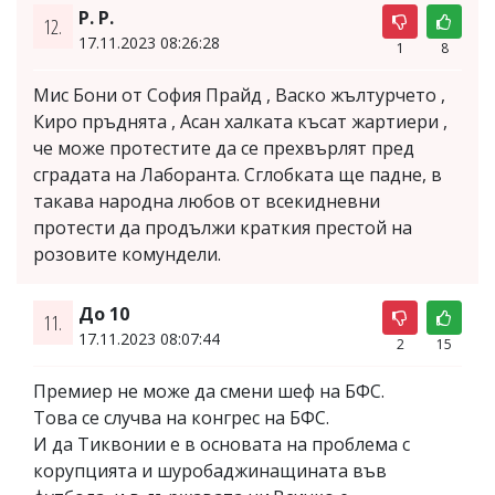
Р. Р.
12.
17.11.2023 08:26:28
1
8
Мис Бони от София Прайд , Васко жълтурчето ,
Киро пръднята , Асан халката късат жартиери ,
че може протестите да се прехвърлят пред
сградата на Лаборанта. Сглобката ще падне, в
такава народна любов от всекидневни
протести да продължи краткия престой на
розовите комундели.
До 10
11.
17.11.2023 08:07:44
2
15
Премиер не може да смени шеф на БФС.
Това се случва на конгрес на БФС.
И да Тиквонии е в основата на проблема с
корупцията и шуробаджинащината във