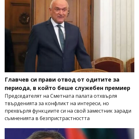
Главчев си прави отвод от одитите за
периода, в който беше служебен премиер
Председателят на Сметната палата отхвърля
твърденията за конфликт на интереси, но
прехвърля функциите си на свой заместник заради
съмненията в безпристрастността