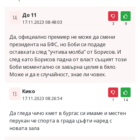
До 11
14.
17.11.2023 08:48:03
3
9
Да, официално премиер не може да смени
президента на БФС, но Боби си подаде
оставката след "учтива молба" от Борисов. И
след като Борисов падна от власт същият този
Боби моментално се завърна целия в бяло.
Може и да е случайност, знае ли човек.
Кико
13.
17.11.2023 08:26:54
1
14
Да гледа чичо кмет в бургас си имаме и местен
перукан че спорта в града цъфти наред с
новата зала