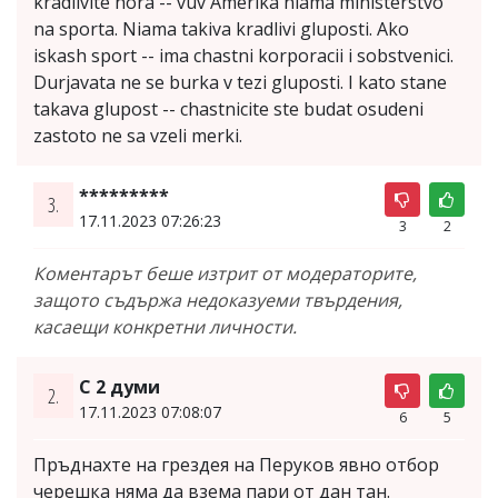
kradlivite hora -- vuv Amerika niama ministerstvo
na sporta. Niama takiva kradlivi gluposti. Ako
iskash sport -- ima chastni korporacii i sobstvenici.
Durjavata ne se burka v tezi gluposti. I kato stane
takava glupost -- chastnicite ste budat osudeni
zastoto ne sa vzeli merki.
*********
3.
17.11.2023 07:26:23
3
2
Коментарът беше изтрит от модераторите,
защото съдържа недоказуеми твърдения,
касаещи конкретни личности.
С 2 думи
2.
17.11.2023 07:08:07
6
5
Пръднахте на грездея на Перуков явно отбор
черешка няма да взема пари от дан тан.