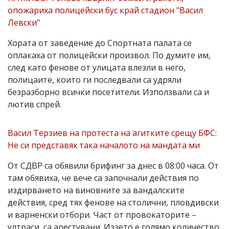
опожариха полицейски бус край стадион "Васил
Левски"
Хората от заведение до Спортната палата се
оплакаха от полицейски произвол. По думите им,
след като фенове от улицата влезли в него,
полицаите, които ги последвали са удряли
безразборно всички посетители. Използвали са и
лютив спрей.
Васил Терзиев на протеста на агитките срещу БФС:
Не си представях така началото на мандата ми
От СДВР са обявили брифинг за днес в 08:00 часа. От
там обявиха, че вече са започнали действия по
издирването на виновните за вандалските
действия, сред тях фенове на столични, пловдивски
и варненски отбори. Част от провокаторите –
ултраси, са арестувани. Иззето е голямо количество