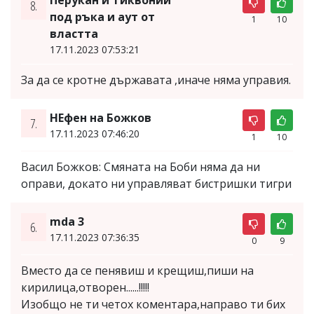
8.
под ръка и аут от
1
10
властта
17.11.2023 07:53:21
За да се кротне държавата ,иначе няма управия.
НЕфен на Божков
7.
17.11.2023 07:46:20
1
10
Васил Божков: Смяната на Боби няма да ни
оправи, докато ни управляват бистришки тигри
mda 3
6.
17.11.2023 07:36:35
0
9
Вместо да се пенявиш и крещиш,пиши на
кирилица,отворен......!!!!!
Изобщо не ти четох коментара,направо ти бих