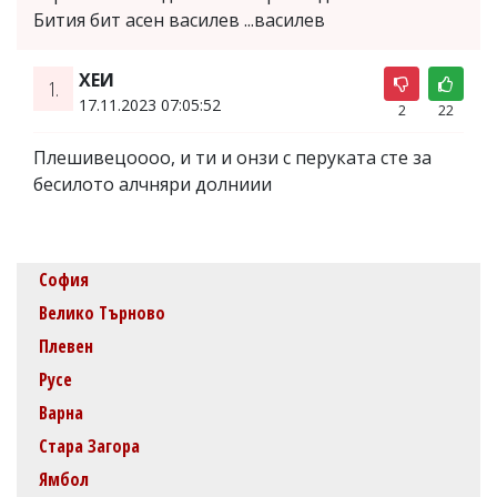
Бития бит асен василев ...василев
ХЕИ
1.
17.11.2023 07:05:52
2
22
Плешивецоооо, и ти и онзи с перуката сте за
бесилото алчняри долниии
София
Велико Търново
Плевен
Русе
Варна
Стара Загора
Ямбол