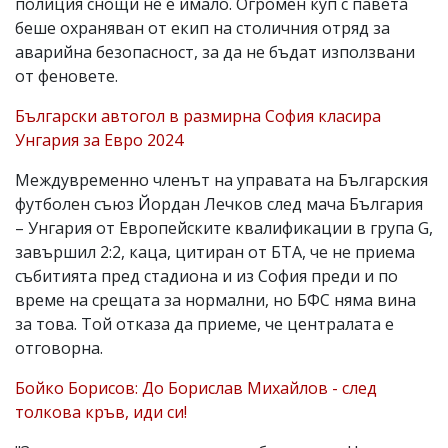
полиция снощи не е имало. Огромен куп с павета
беше охраняван от екип на столичния отряд за
аварийна безопасност, за да не бъдат използвани
от феновете.
Български автогол в размирна София класира
Унгария за Евро 2024
Междувременно членът на управата на Българския
футболен съюз Йордан Лечков след мача България
– Унгария от Европейските квалификации в група G,
завършил 2:2, каца, цитиран от БТА, че не приема
събитията пред стадиона и из София преди и по
време на срещата за нормални, но БФС няма вина
за това. Той отказа да приеме, че централата е
отговорна.
Бойко Борисов: До Борислав Михайлов - след
толкова кръв, иди си!