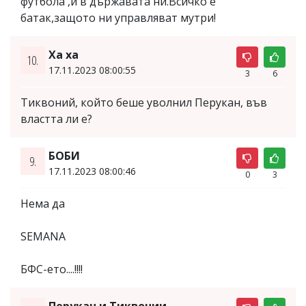
футбола ,и в държавата ни.Всичко е
батак,защото ни управляват мутри!
Ха ха
10.
17.11.2023 08:00:55
3
6
Тиквоний, който беше уволнил Перукан, във
властта ли е?
БОБИ
9.
17.11.2023 08:00:46
0
3
Нема да
SEMANA
БФС-ето....!!!!
Перукан и Тиквонии