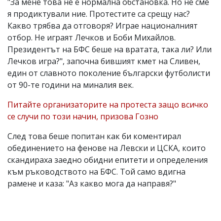
"За мене това не е нормална обстановка. Но не сме
я продиктували ние. Протестите са срещу нас?
Какво трябва да отговоря? Играе националният
отбор. Не играят Лечков и Боби Михайлов.
Президентът на БФС беше на вратата, така ли? Или
Лечков игра?", започна бившият кмет на Сливен,
един от славното поколение български футболисти
от 90-те години на миналия век.
Питайте организаторите на протеста защо всичко
се случи по този начин, призова Гозно
След това беше попитан как би коментирал
обединението на фенове на Левски и ЦСКА, които
скандираха заедно обидни епитети и определения
към ръководството на БФС. Той само вдигна
рамене и каза: "Аз какво мога да направя?"