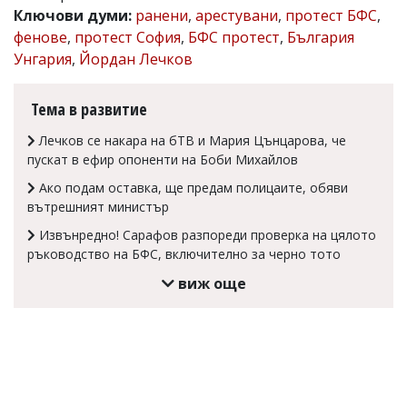
Ключови думи:
ранени
,
арестувани
,
протест БФС
,
Коментарите
фенове
,
протест София
,
БФС протест
,
България
под
статиите
Унгария
,
Йордан Лечков
се
въвеждат
от
Тема в развитие
читателите
и
Лечков се накара на бТВ и Мария Цънцарова, че
редакцията
пускат в ефир опоненти на Боби Михайлов
не
носи
Ако подам оставка, ще предам полицаите, обяви
отговорност
вътрешният министър
за
тях!
Извънредно! Сарафов разпореди проверка на цялото
Ако
ръководство на БФС, включително за черно тото
откриете
виж още
обиден
за
вас
коментар,
моля
сигнализирайте
ни!