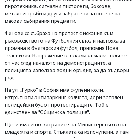
пиротехника, сигнални пистолети, боксове,
метални тръби и други забранени за носене на
масови събирания предмети.
Фенове се събраха на протест с искания към
ръководството на Футболния съюз и настояха за
промяна в българския футбол, припомня Нова
телевизия. Напрежението ескалира малко повече
от час след началото на демонстрациите, а
полицията използва водни оръдия, за да въдвори
ред.
На ул. „Гурко” в София има счупени коли,
изтръгнати антипаркинг колчета, дори запален
полицейски бус от протестиращите. Той е
единствен за "Общинска полиция".
Щети има и по витрините на Министерството на
младежта и спорта. Стъклата са изпочупени, а там