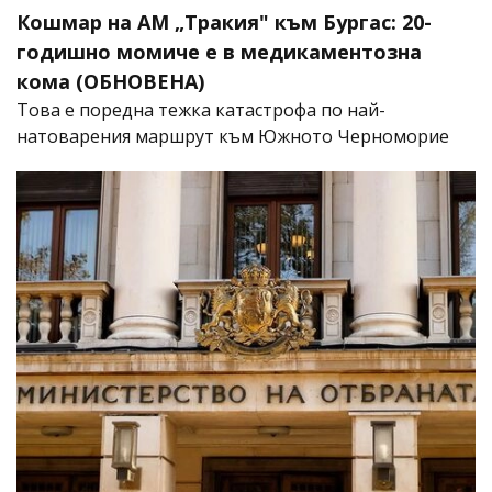
Кошмар на АМ „Тракия" към Бургас: 20-
годишно момиче е в медикаментозна
кома (ОБНОВЕНА)
Това е поредна тежка катастрофа по най-
натоварения маршрут към Южното Черноморие