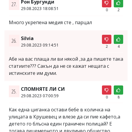
Рон Бургунди
27.
29.08.2023 18:08:51
0
2
Много укрепена медия сте , парцал
Silvia
26.
29.08.2023 09:14:51
2
4
Абе на вас плаща ли ви някой ,за да пишете така
статиите??? Сакън да не се кажат нещата с
истинските им думи.
СПОМНЯТЕ ЛИ СИ
25.
29.08.2023 07:00:59
0
8
Как една циганка остави бебе в количка на
улицата в Крушевец и влезе да си пие кафето,а
детето го блъсна един граничен полицай? Е
тогава лицемерното и двуличво общество