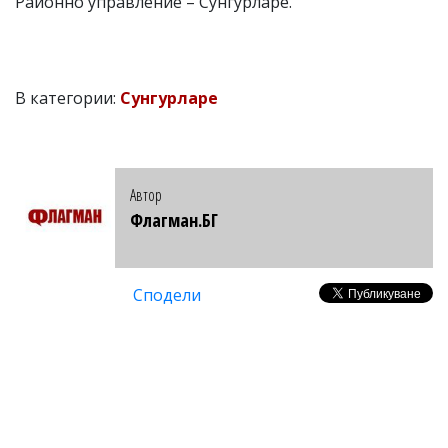
Районно управление – Сунгурларе.
В категории:
Сунгурларе
Автор
Флагман.БГ
Сподели