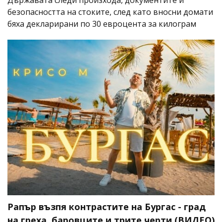
Държавата следи произхода, документите и
безопасността на стоките, след като вносни домати
бяха декларирани по 30 евроцента за килограм
Рапър възпя контрастите на Бургас - град
на греха, баровците и трите черти (ВИДЕО)