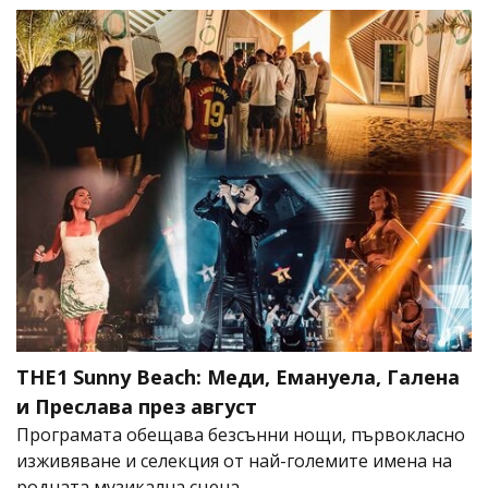
THE1 Sunny Beach: Меди, Емануела, Галена
и Преслава през август
Програмата обещава безсънни нощи, първокласно
изживяване и селекция от най-големите имена на
родната музикална сцена