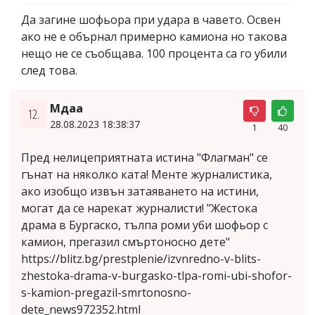
Да загине шофьора при удара в чавето. Освен
ако не е обърнал примерно камиона но такова
нещо не се съобщава. 100 процента са го убили
след това.
Мдаа
12.
28.08.2023 18:38:37
1
40
Пред нелицеприятната истина "Флагман" се
гънат на няколко ката! Менте журналистика,
ако изобщо извън затаяването на истини,
могат да се нарекат журналисти! "Жестока
драма в Бургаско, тълпа роми уби шофьор с
камион, прегазил смъртоносно дете"
https://blitz.bg/prestplenie/izvnredno-v-blits-
zhestoka-drama-v-burgasko-tlpa-romi-ubi-shofor-
s-kamion-pregazil-smrtonosno-
dete_news972352.html