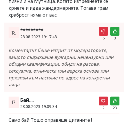
пияни и на глутница. Когато изтрезнеете се
криете и идва жандармерията. Тогава грам
храброст няма от вас.
*********
18.
28.08.2023 19:17:48
6
3
Коментарът беше изтрит от модераторите,
защото съдържаше вулгарни, нецензурни или
обидни квалификации, обиди на расова,
сексуална, етническа или верска основа или
призиви към насилие по адрес на конкретни
лица.
Бай....
17.
28.08.2023 19:09:34
2
23
Само бай Тошо оправяше циганите !