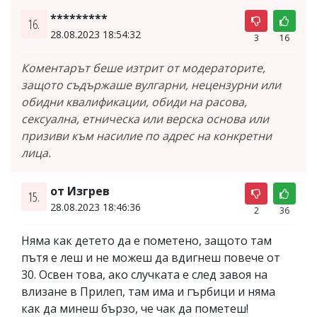
*********
16.
28.08.2023 18:54:32
3
16
Коментарът беше изтрит от модераторите,
защото съдържаше вулгарни, нецензурни или
обидни квалификации, обиди на расова,
сексуална, етническа или верска основа или
призиви към насилие по адрес на конкретни
лица.
от Изгрев
15.
28.08.2023 18:46:36
2
36
Няма как детето да е пометено, защото там
пътя е леш и не можеш да вдигнеш повече от
30. Освен това, ако случката е след завоя на
влизане в Прилеп, там има и гърбици и няма
как да минеш бързо, че чак да пометеш!