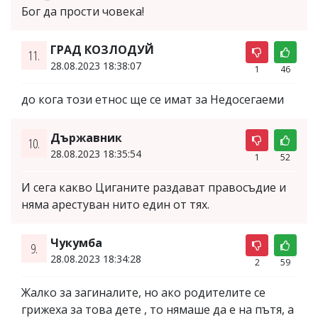
Бог да прости човека!
ГРАД КОЗЛОДУЙ
11.
28.08.2023 18:38:07
1
46
до кога този етнос ще се имат за Недосегаеми
Държавник
10.
28.08.2023 18:35:54
1
52
И сега какво Циганите раздават правосъдие и
няма арестуван нито един от тях.
Чукумба
9.
28.08.2023 18:34:28
2
59
Жалко за загиналите, но ако родителите се
грижеха за това дете , то нямаше да е на пътя, а