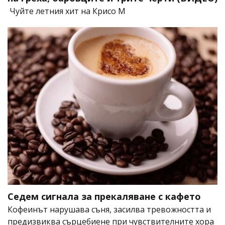
Чуйте летния хит на Крисо М
Седем сигнала за прекаляване с кафето
Кофеинът нарушава съня, засилва тревожността и
предизвиква сърцебиене при чувствителните хора