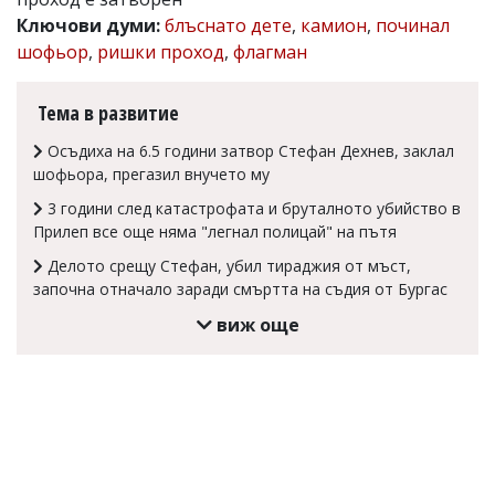
Ключови думи:
блъснато дете
,
камион
,
починал
Коментарите
под
шофьор
,
ришки проход
,
флагман
статиите
се
въвеждат
Тема в развитие
от
читателите
Осъдиха на 6.5 години затвор Стефан Дехнев, заклал
и
шофьора, прегазил внучето му
редакцията
не
3 години след катастрофата и бруталното убийство в
носи
Прилеп все още няма "легнал полицай" на пътя
отговорност
за
Делото срещу Стефан, убил тираджия от мъст,
тях!
започна отначало заради смъртта на съдия от Бургас
Ако
виж още
откриете
обиден
за
вас
коментар,
моля
сигнализирайте
ни!