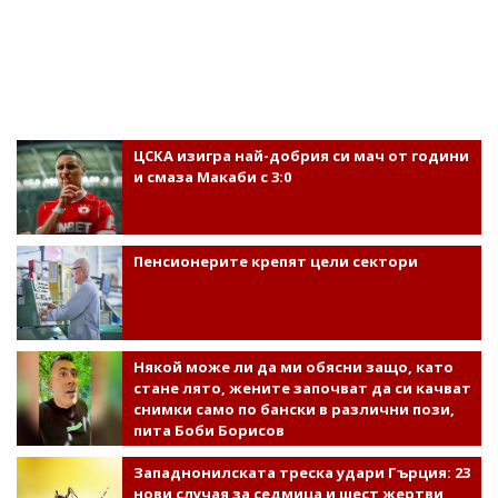
ЦСКА изигра най-добрия си мач от години
и смаза Макаби с 3:0
Пенсионерите крепят цели сектори
Някой може ли да ми обясни защо, като
стане лято, жените започват да си качват
снимки само по бански в различни пози,
пита Боби Борисов
Западнонилската треска удари Гърция: 23
нови случая за седмица и шест жертви