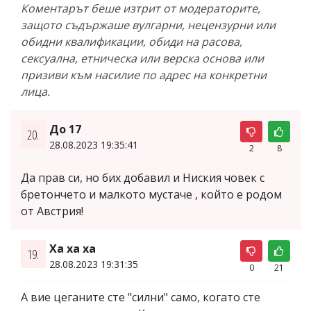
Коментарът беше изтрит от модераторите,
защото съдържаше вулгарни, нецензурни или
обидни квалификации, обиди на расова,
сексуална, етническа или верска основа или
призиви към насилие по адрес на конкретни
лица.
До 17
20.
28.08.2023 19:35:41
2
8
Да прав си, но бих добавил и Ниския човек с
бретончето и малкото мустаче , който е родом
от Австрия!
Ха ха ха
19.
28.08.2023 19:31:35
0
21
А вие цеганите сте "силни" само, когато сте