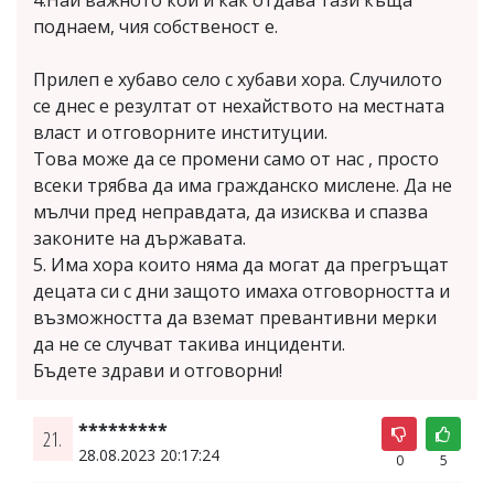
поднаем, чия собственост е.
Прилеп е хубаво село с хубави хора. Случилото
се днес е резултат от нехайството на местната
власт и отговорните институции.
Това може да се промени само от нас , просто
всеки трябва да има гражданско мислене. Да не
мълчи пред неправдата, да изисква и спазва
законите на държавата.
5. Има хора които няма да могат да прегръщат
децата си с дни защото имаха отговорността и
възможността да вземат превантивни мерки
да не се случват такива инциденти.
Бъдете здрави и отговорни!
*********
21.
28.08.2023 20:17:24
0
5