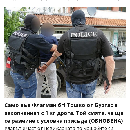
Само във Флагман.бг! Тошко от Бургас е
закопчаният с 1 кг дрога. Той смята, че ще
се размине с условна присъда (ОБНОВЕНА)
Ударът е част от невижданата по мащабите си