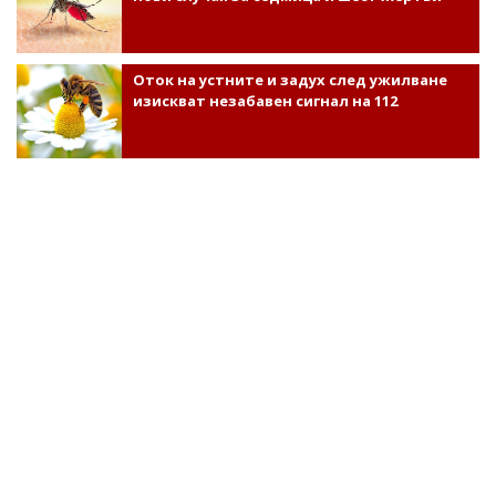
Оток на устните и задух след ужилване
изискват незабавен сигнал на 112