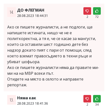
ДО ФЛЕГМАН
14.
28.08.2023 18:44:31
2
72
Ако се пишете журналисти, а не подлоги, ще
напишете истината, нищо че не е
политкоректна, а тя е, че се касае за мангусти,
които са оставили шест годишно дете без
надзор докато пият с пари от помощи, след
което вземат правосъдието в техни ръце и
убиват шофьора.
Ако се пишете журналисти няма да правите ми-
ми на на МВР всеки път.
Отидете на място в селото и направете
репортаж.
Няма как
13.
28.08.2023 18:41:36
2
34