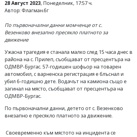
28 Август 2023
, Понеделник, 17:57 ч.
Автор: Флагман.бг
По първоначални данни момченце от с.
Везенково внезапно пресякло платното за
движение
Ужасна трагедия е станала малко след 15 часа днес в
района на с. Прилеп, съобщават от пресцентъра на
ОДМВР-Бургас. 57-годишен шофьор на товарен
автомобил, с варненска регистрация е блъснал и
убил 6-годишно дете. Водачът на камиона също е
загинал на място, съобщават от пресцентъра на
ОДМВР-Бургас.
По първоначални данни, детето от с. Везенково
внезапно е пресякло платното за движение.
Своевременно към мястото на инцидента се