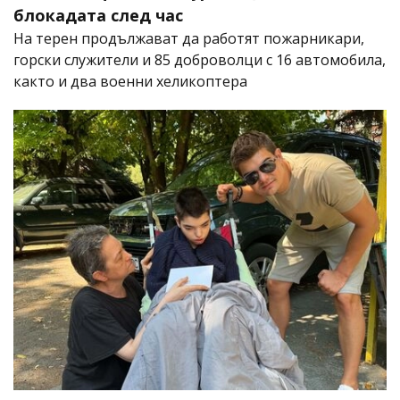
блокадата след час
На терен продължават да работят пожарникари,
горски служители и 85 доброволци с 16 автомобила,
както и два военни хеликоптера