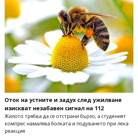
Оток на устните и задух след ужилване
изискват незабавен сигнал на 112
Жилото трябва да се отстрани бързо, а студеният
компрес намалява болката и подуването при лека
реакция