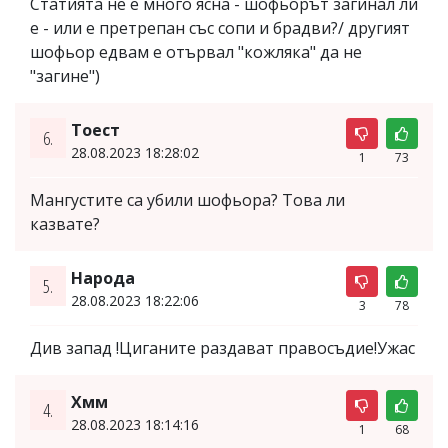
Статията не е много ясна - шофьорът загинал ли
е - или е претрепан със сопи и брадви?/ другият
шофьор едвам е отървал "кожляка" да не
"загине")
Тоест
6.
28.08.2023 18:28:02
1
73
Мангустите са убили шофьора? Това ли
казвате?
Народа
5.
28.08.2023 18:22:06
3
78
Див запад !Циганите раздават правосъдие!Ужас
Хмм
4.
28.08.2023 18:14:16
1
68