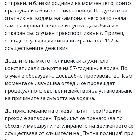
отправили близки роднини на момченцето, които
празнували в близост личен повод. По думите на
спътник на водача на камиона с него започнала
саморазправа. Свидетелят успял да избяга и е
откаран със случаен транспорт извън с. Прилеп,
откъдето успява да сигнализира на тел. 112 за
осъществените действия.
Дошлите на място полицейски служители
констатирали смъртта на 57-годишния водач. По
случая е образувано досъдебно производство. Към
момента се извършва оглед и се провеждат
процесуално-следствени действия за установяване
на причините за смъртта на водача.
До приключване на огледа пътят през Ришкия
проход е затворен. Трафикът се пренасочва по
обходни маршрути.Регулирането на движението се
осъществява от служители на „Пътна полиция“ при