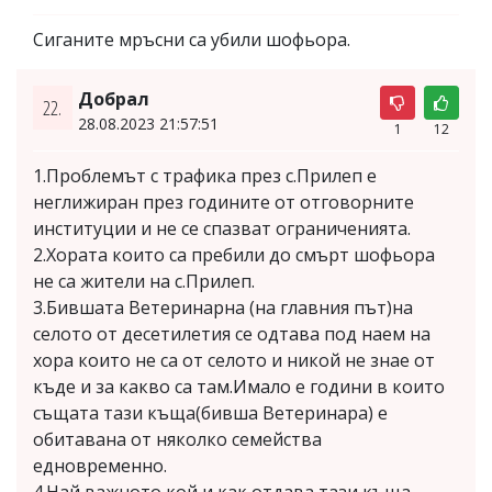
Сиганите мръсни са убили шофьора.
Добрал
22.
28.08.2023 21:57:51
1
12
1.Проблемът с трафика през с.Прилеп е
неглижиран през годините от отговорните
институции и не се спазват ограниченията.
2.Хората които са пребили до смърт шофьора
не са жители на с.Прилеп.
3.Бившата Ветеринарна (на главния път)на
селото от десетилетия се одтава под наем на
хора които не са от селото и никой не знае от
къде и за какво са там.Имало е години в които
същата тази къща(бивша Ветеринара) е
обитавана от няколко семейства
едновременно.
4.Най важното кой и как отдава тази къща