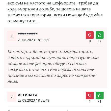
ако съм на мястото на шофъорите , трябва да
ходя въоръжен до зъби, защото в нашата
мафиотска територия , всеки може да бъде убит
от мангустите ....
*********
8.
28.08.2023 18:33:09
0
17
Коментарът беше изтрит от модераторите,
защото съдържаше вулгарни, нецензурни или
обидни квалификации, обиди на расова,
сексуална, етническа или верска основа или
призиви към насилие по адрес на конкретни
лица.
истината
7.
28.08.2023 18:32:48
1
41