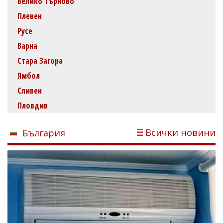
Велико Търново
Плевен
Русе
Варна
Стара Загора
Ямбол
Сливен
Пловдив
Всички новини
България