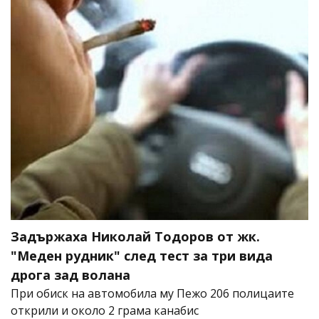
Задържаха Николай Тодоров от жк.
"Меден рудник" след тест за три вида
дрога зад волана
При обиск на автомобила му Пежо 206 полицаите
открили и около 2 грама канабис