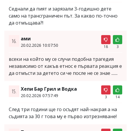
Седнали да пият и зарязали 3-годишно дете
само на трансграничен път. За какво по-точно
да отмъщава?!
ами
16.
20.02.2026 10:07:50
18
3
всеки на който му се случи подобна трагедия
независимо от какъв етнос е първата реакция е
да отмъсти за детето си че после не се знае .......
Хепи Бар Грил и Водка
15.
20.02.2026 07:57:49
3
14
След три години ще го осъдят най-накрая а на
съдията за 30 г това му е първо изтрезняване!