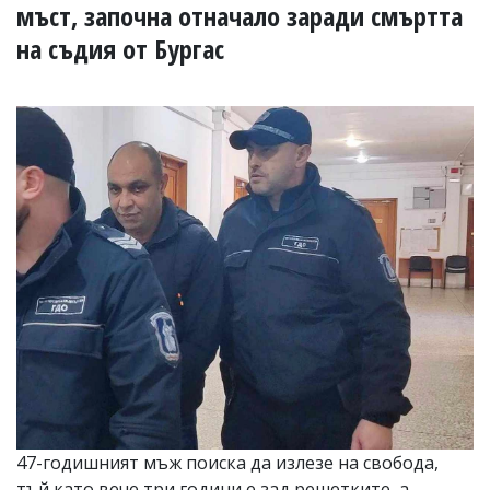
УКРАЙНА
мъст, започна отначало заради смъртта
СПОРТ
на съдия от Бургас
РАЗСЛЕДВАНЕ
БИЗНЕС
ЮГ
Управители:
Веселин
Василев,
email:
v.vasilev@flagman.bg
Катя
Касабова,
еmail:
k.kassabova@flagman.bg
Главен
редактор:
Иван
Колев,
email:
47-годишният мъж поиска да излезе на свобода,
office@flagman.bg
тъй като вече три години е зад решетките, а