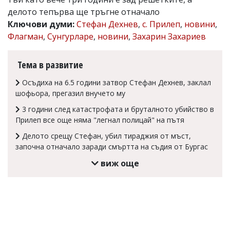
делото тепърва ще тръгне отначало
Коментарите
под
Ключови думи:
Стефан Дехнев
,
с. Прилеп
,
новини
,
статиите
Флагман
,
Сунгурларе
,
новини
,
Захарин Захариев
се
въвеждат
от
Тема в развитие
читателите
и
Осъдиха на 6.5 години затвор Стефан Дехнев, заклал
редакцията
шофьора, прегазил внучето му
не
носи
3 години след катастрофата и бруталното убийство в
отговорност
Прилеп все още няма "легнал полицай" на пътя
за
тях!
Делото срещу Стефан, убил тираджия от мъст,
Ако
започна отначало заради смъртта на съдия от Бургас
откриете
обиден
виж още
за
вас
коментар,
моля
сигнализирайте
ни!