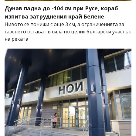
Дунав падна до -104 см при Русе, кораб
изпитва затруднения край Белене
Нивото се понижи с още 3 см, а ограниченията за
газенето остават в сила по целия български участък
на реката