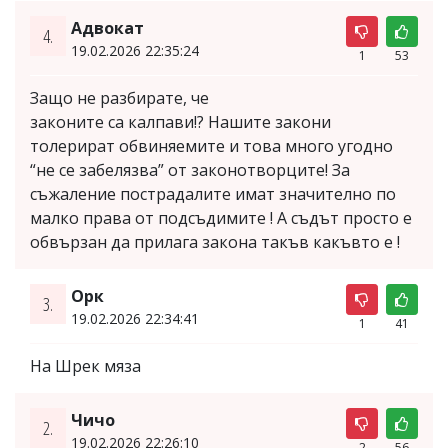
Адвокат
4.
19.02.2026 22:35:24
1
53
Защо не разбирате, че
законите са калпави!? Нашите закони
толерират обвиняемите и това много угодно
“не се забелязва” от законотворците! За
съжаление пострадалите имат значително по
малко права от подсъдимите ! А съдът просто е
обвързан да прилага закона такъв какъвто е !
Орк
3.
19.02.2026 22:34:41
1
41
На Шрек мяза
Чичо
2.
19.02.2026 22:26:10
2
56