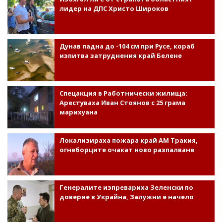
лидер на ДПС Христо Широков
Дунав падна до -104 см при Русе, кораб
изпитва затруднения край Белене
Спецакция в Работнически жилища:
Арестуваха Иван Стоянов с 25 грама
марихуана
Локализираха пожара край АМ Тракия,
огнеборците очакат ново разпалване
Генералите изпревариха Зеленски по
доверие в Украйна, Залужни е начело