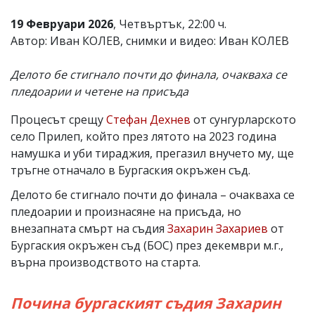
19 Февруари 2026
, Четвъртък, 22:00 ч.
Автор: Иван КОЛЕВ, снимки и видео: Иван КОЛЕВ
Делото бе стигнало почти до финала, очакваха се
пледоарии и четене на присъда
Процесът срещу
Стефан Дехнев
от сунгурларското
село Прилеп, който през лятото на 2023 година
намушка и уби тираджия, прегазил внучето му, ще
тръгне отначало в Бургаския окръжен съд.
Делото бе стигнало почти до финала – очакваха се
пледоарии и произнасяне на присъда, но
внезапната смърт на съдия
Захарин Захариев
от
Бургаския окръжен съд (БОС) през декември м.г.,
върна производството на старта.
Почина бургаският съдия Захарин