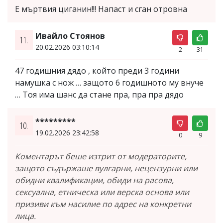
Е мъртвия циганин!!! Напаст и сган отровна
Ивайло Стоянов
11.
20.02.2026 03:10:14
2
31
47 годишния дядо , който преди 3 години
намушка с нож … защото 6 годишното му внуче
… Тоя има шанс да стане пра, пра пра дядо
*********
10.
19.02.2026 23:42:58
0
9
Коментарът беше изтрит от модераторите,
защото съдържаше вулгарни, нецензурни или
обидни квалификации, обиди на расова,
сексуална, етническа или верска основа или
призиви към насилие по адрес на конкретни
лица.