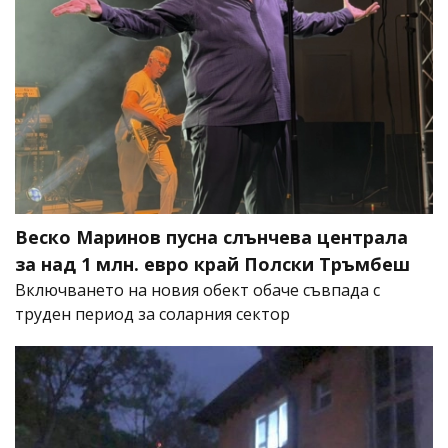
Веско Маринов пусна слънчева централа
за над 1 млн. евро край Полски Тръмбеш
Включването на новия обект обаче съвпада с
труден период за соларния сектор