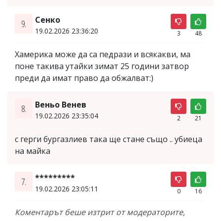
Сенко
9.
19.02.2026 23:36:20
3
48
Хамерика може да са педрази и всякакви, ма
поне такива утайки зимат 25 години затвор
преди да имат право да обжалват:)
Веньо Венев
8.
19.02.2026 23:35:04
2
21
с герги бургазлиев така ще стане също .. убиеца
на майка
*********
7.
19.02.2026 23:05:11
0
16
Коментарът беше изтрит от модераторите,