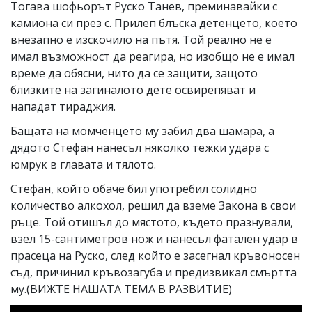
Тогава шофьорът Руско Танев, преминавайки с
камиона си през с. Прилеп блъска детенцето, което
внезапно е изскочило на пътя. Той реално не е
имал възможност да реагира, но изобщо не е имал
време да обясни, нито да се защити, защото
близките на загиналото дете освирепяват и
нападат тираджия.
Бащата на момченцето му забил два шамара, а
дядото Стефан нанесъл няколко тежки удара с
юмрук в главата и тялото.
Стефан, който обаче бил употребил солидно
количество алкохол, решил да вземе Закона в свои
ръце. Той отишъл до мястото, където празнували,
взел 15-сантиметров нож и нанесъл фатален удар в
прасеца на Руско, след който е засегнал кръвоносен
съд, причинил кръвозагуба и предизвикал смъртта
му.(ВИЖТЕ НАШАТА ТЕМА В РАЗВИТИЕ)