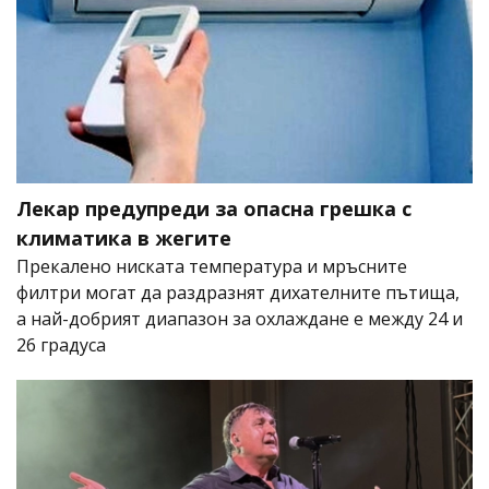
Лекар предупреди за опасна грешка с
климатика в жегите
Прекалено ниската температура и мръсните
филтри могат да раздразнят дихателните пътища,
а най-добрият диапазон за охлаждане е между 24 и
26 градуса