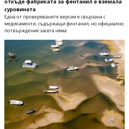
откъде фабриката за фентанил е вземала
суровината
Една от проверяваните версии е свързана с
медикаменти, съдържащи фентанил, но официално
потвърждение засега няма