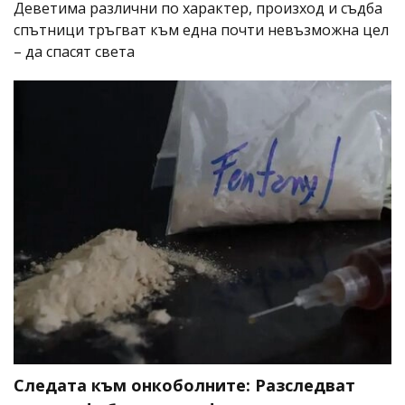
Деветима различни по характер, произход и съдба
спътници тръгват към една почти невъзможна цел
– да спасят света
Следата към онкоболните: Разследват