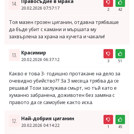
Правосъдие в мрака
14.
20.02.2026 07:57:17
2
42
Тоя мазен грозен циганин, отдавна трябваше
да бъде убит с камани и мършата му
захвърлена за храна на кучета и чакали!
Красимир
13.
20.02.2026 06:37:12
3
51
Какво е това 3- годишно протакане на дело за
очевидно убийство?? За 3 месеца трябва да се
решава! Този заслужава смьрт, но тъй като е
хуманно забранена, доживотен без замяна с
правото да се самоубие както иска.
Най-добрия циганин
12.
20.02.2026 04:14:22
1
45