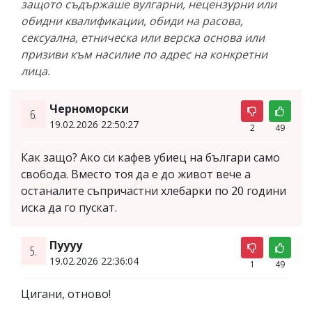
защото съдържаше вулгарни, нецензурни или
обидни квалификации, обиди на расова,
сексуална, етническа или верска основа или
призиви към насилие по адрес на конкретни
лица.
Черноморски
6.
19.02.2026 22:50:27
2
49
Как защо? Ако си кафев убиец на българи само
свобода. Вместо тоя да е до живот вече а
останалите съпричастни хлебарки по 20 години
иска да го пускат.
Пуууу
5.
19.02.2026 22:36:04
1
49
Цигани, отново!