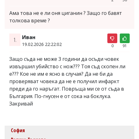
Ама това не е ли оня циганин ? Защо го бавят
толкова време ?
Иван
1.
19.02.2026 22:22:02
0
91
Защо съда не може 3 години да осъди човек
извършил убийство с нож??? Тоя съд скопен ли
е??? Кое не им е ясно в случая? Да не би да
проверяват човека да не е получил инфаркт
преди да го наръгат. Повръща ми се от съда в
България. По-гнусен е от сока на боклука.
Закривай
София