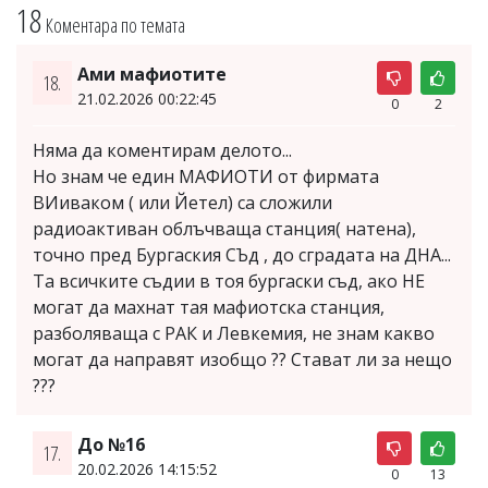
18
Коментара по темата
Ами мафиотите
18.
21.02.2026 00:22:45
0
2
Няма да коментирам делото...
Но знам че един МАФИОТИ от фирмата
ВИиваком ( или Йетел) са сложили
радиоактиван облъчваща станция( натена),
точно пред Бургаския СЪд , до сградата на ДНА...
Та всичките съдии в тоя бургаски съд, ако НЕ
могат да махнат тая мафиотска станция,
разболяваща с РАК и Левкемия, не знам какво
могат да направят изобщо ?? Стават ли за нещо
???
До №16
17.
20.02.2026 14:15:52
0
13