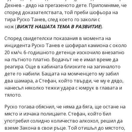
Дехнев - дядо на прегазеното дете. Припомняме, че
според доказателствата, той преби шофьора на
тира Руско Танев, след което го заколи с
нож (
ВИЖТЕ НАШАТА ТЕМА В РАЗВИТИЕ
).
Според свидетелски показания в момента на
инцидента Руско Танев е шофирал камиона с около
20 км/ч. 6-годишното детенце изскочило внезапно
на пътното платно. Водачът не е имал време да
реагира. Още в кабината близките на загиналото
дете го набили. Бащата на момченцето му забил
два шамара, а Стефан, който твърди, че му е дядо,
нанесъл няколко тежки удара с юмрук в главата и
тялото.
Руско тогава обяснил, че няма да бяга, ще остане на
място и изчака полицаите. Стефан, който бил
употребил солидно количество алкохол, решил да
вземе Закона в свои ръце. Той отишъл до мястото,