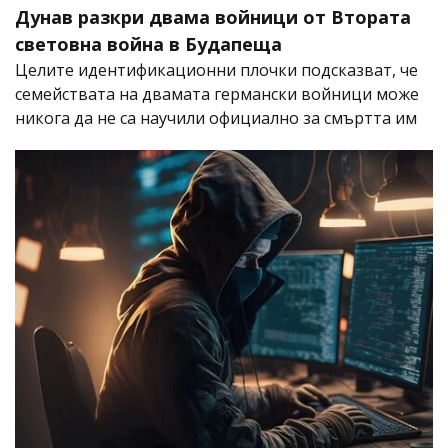
Дунав разкри двама войници от Втората
световна война в Будапеща
Целите идентификационни плочки подсказват, че
семействата на двамата германски войници може
никога да не са научили официално за смъртта им