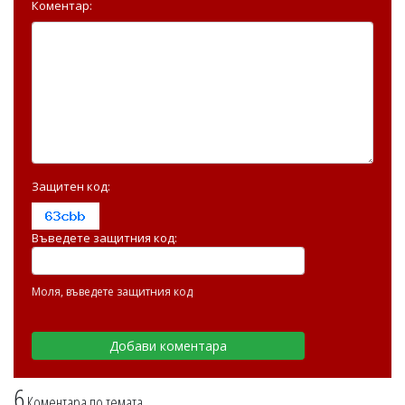
Коментар:
Защитен код:
Въведете защитния код:
Моля, въведете защитния код
6
Коментара по темата