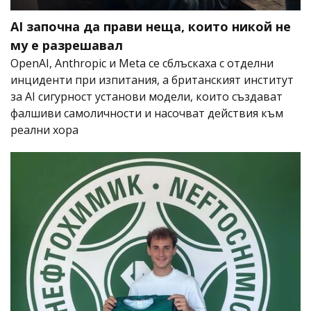
AI започна да прави неща, които никой не
му е разрешавал
OpenAI, Anthropic и Meta се сблъскаха с отделни
инциденти при изпитания, а британският институт
за AI сигурност установи модели, които създават
фалшиви самоличности и насочват действия към
реални хора