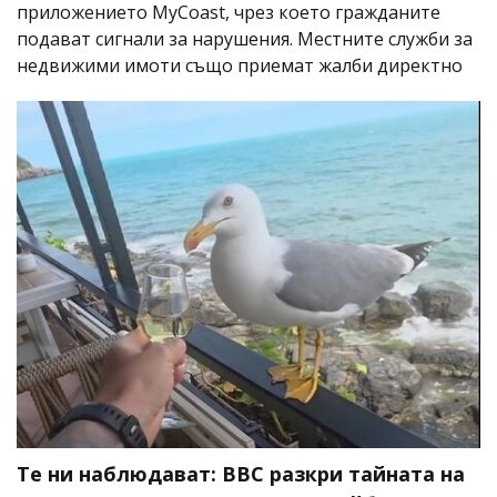
приложението MyCoast, чрез което гражданите
подават сигнали за нарушения. Местните служби за
недвижими имоти също приемат жалби директно
Те ни наблюдават: BBC разкри тайната на