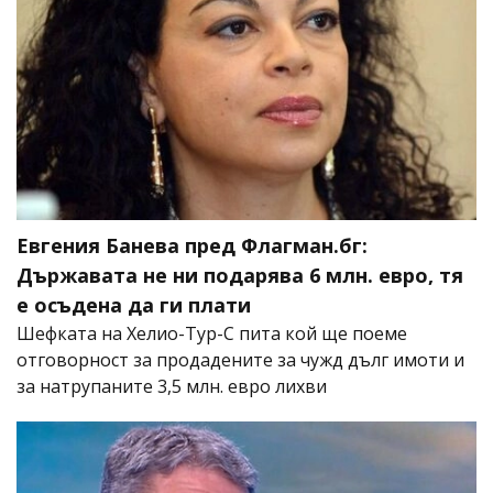
Евгения Банева пред Флагман.бг:
Държавата не ни подарява 6 млн. евро, тя
е осъдена да ги плати
Шефката на Хелио-Тур-С пита кой ще поеме
отговорност за продадените за чужд дълг имоти и
за натрупаните 3,5 млн. евро лихви