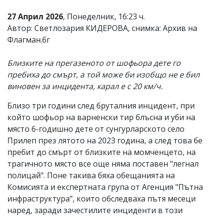
27 Април 2026
, Понеделник, 16:23 ч.
Автор: Светлозария КИДЕРОВА, снимка: Архив на
Флагман.бг
Близките на прегазеното от шофьора дете го
пребиха до смърт, а той може би изобщо не е бил
виновен за инцидента, карал е с 20 км/ч.
Близо три години след бруталния инцидент, при
който шофьор на варненски тир блъсна и уби на
място 6-годишно дете от сунгурларското село
Прилеп през лятото на 2023 година, а след това бе
пребит до смърт от близките на момченцето, на
трагичното място все още няма поставен "легнал
полицай". Поне такива бяха обещанията на
Комисията и експертната група от Агенция "Пътна
инфраструктура", които обследваха пътя месеци
наред, заради зачестилите инциденти в този