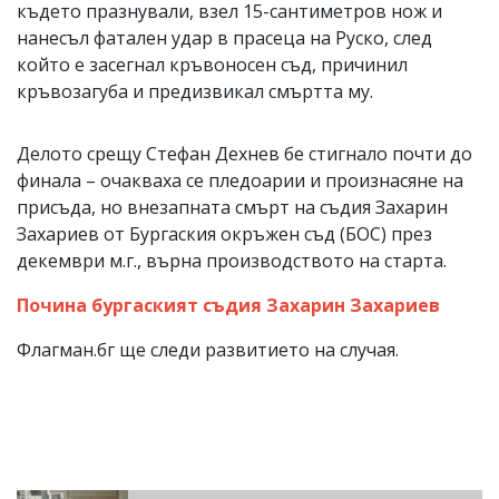
където празнували, взел 15-сантиметров нож и
нанесъл фатален удар в прасеца на Руско, след
който е засегнал кръвоносен съд, причинил
кръвозагуба и предизвикал смъртта му.
Делото срещу Стефан Дехнев бе стигнало почти до
финала – очакваха се пледоарии и произнасяне на
присъда, но внезапната смърт на съдия Захарин
Захариев от Бургаския окръжен съд (БОС) през
декември м.г., върна производството на старта.
Почина бургаският съдия Захарин Захариев
Флагман.бг ще следи развитието на случая.