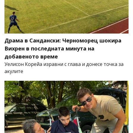
Драма в Сандански: Черноморец шокира
Вихрен в последната минута на
добавеното време
Уелисон Корейа изравни с глава и донесе точка за
акулите