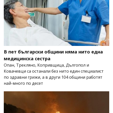
В пет български общини няма нито една
медицинска сестра
Опан, Трекляно, Копривщица, Дългопол и
Ковачевци са останали без нито един специалист
по здравни грижи, а в други 104 общини работят
най-много по десет