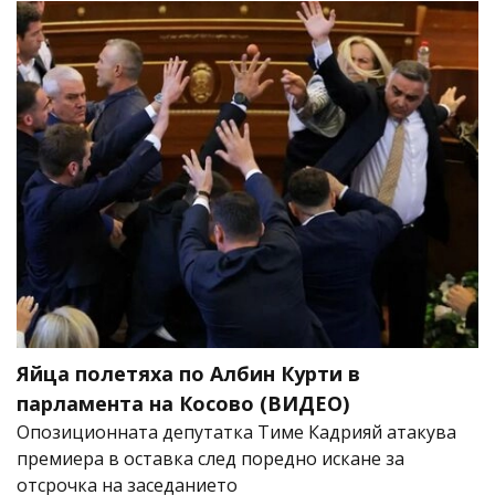
Яйца полетяха по Албин Курти в
парламента на Косово (ВИДЕО)
Опозиционната депутатка Тиме Кадрияй атакува
премиера в оставка след поредно искане за
отсрочка на заседанието