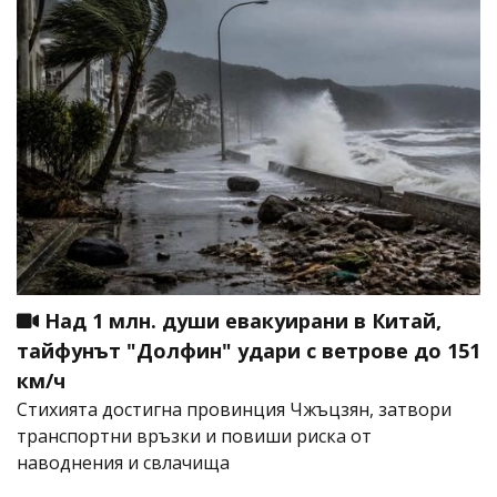
Над 1 млн. души евакуирани в Китай,
тайфунът "Долфин" удари с ветрове до 151
км/ч
Стихията достигна провинция Чжъцзян, затвори
транспортни връзки и повиши риска от
наводнения и свлачища