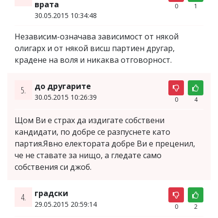
врата
0
1
30.05.2015 10:34:48
Независим-означава зависимост от някой
олигарх и от някой висш партиен другар,
крадене на воля и никаква отговорност.
до другарите
5.
30.05.2015 10:26:39
0
4
Щом Ви е страх да издигате собствени
кандидати, по добре се разпуснете като
партия.Явно електората добре Ви е преценил,
че не ставате за нищо, а гледате само
собствения си джоб.
градски
4.
29.05.2015 20:59:14
0
2