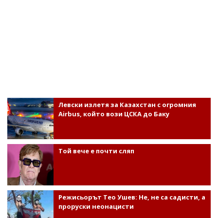
Левски излетя за Казахстан с огромния
Airbus, който вози ЦСКА до Баку
Той вече е почти сляп
Режисьорът Тео Ушев: Не, не са садисти, а
проруски неонацисти