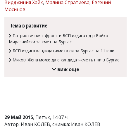
Вирджиния Хайк
,
Малина Стратиева
,
Евгений
Коментарите
Мосинов
под
статиите
се
Тема в развитие
въвеждат
от
Патриотичният фронт и БСП издигат д-р Бойко
читателите
Миразчийски за кмет на Бургас
и
редакцията
БСП издига кандидат-кмета си за Бургас на 11 юли
не
носи
Миков: Жена може да е кандидат-кметът ни в Бургас
отговорност
виж още
за
тях!
Ако
откриете
обиден
за
вас
коментар,
моля
29 Май 2015
, Петък, 14:07 ч.
сигнализирайте
ни!
Автор: Иван КОЛЕВ, снимка: Иван КОЛЕВ