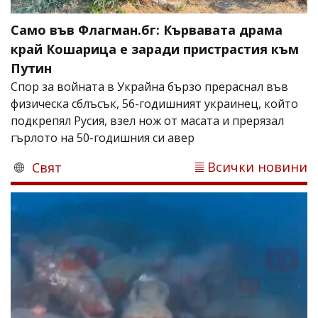
Само във Флагман.бг: Кървавата драма
край Кошарица е заради пристрастия към
Путин
Спор за войната в Украйна бързо прераснал във
физическа сблъсък, 56-годишният украинец, който
подкрепял Русия, взел нож от масата и прерязал
гърлото на 50-годишния си авер
Всички новини
Свят