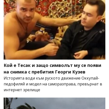
Кой е Тесак и защо символът му се появи
на снимка с пребития Георги Кузев
Историята води към руското движение Оккупай-
педофиляй и модел на саморазправа, превърнат в
интернет зрелище