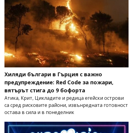
Хиляди българи в Гърция с важно
предупреждение: Red Code за пожари,
вятърът стига до 9 бофорта
Атика, Крит, Цикладите и редица егейски острови
са сред рисковите райони, извънредната готовност
остава в сила и в понеделник