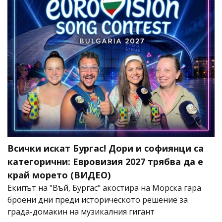
Всички искат Бургас! Дори и софиянци са
категорични: Евровизия 2027 трябва да е
край морето (ВИДЕО)
Екипът на "Въй, Бургас" акостира на Морска гара
броени дни преди историческото решение за
града-домакин на музикалния гигант