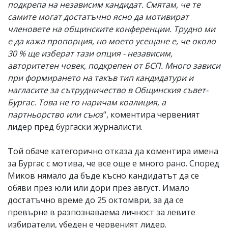
подкрепа на независим кандидат. Смятам, че те
самите могат достатъчно ясно да мотивират
членовете на общинските конференции. Трудно ми
е да кажа пропорция, но моето усещане е, че около
30 % ще изберат тази опция - независим,
авторитетен човек, подкрепен от БСП. Много зависи
при формирането на такъв тип кандидатури и
нагласите за сътрудничество в Общинския съвет-
Бургас. Това не го наричам коалиция, а
партньорство или съю
з“, коментира червеният
лидер пред бургаски журналисти.
Той обаче категорично отказа да коментира имена
за Бургас с мотива, че все още е много рано. Според
Миков нямало да бъде късно кандидатът да се
обяви през юли или дори през август. Имало
достатъчно време до 25 октомври, за да се
превърне в разпознаваема личност за левите
избиратели, убеден е червеният лидер.