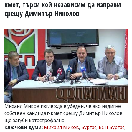
УКРАЙНА
кмет, търси кой независим да изправи
СПОРТ
срещу Димитър Николов
РАЗСЛЕДВАНЕ
БИЗНЕС
ЮГ
Управители:
Веселин
Василев,
email:
v.vasilev@flagman.bg
Катя
Касабова,
еmail:
k.kassabova@flagman.bg
Главен
Михаил Миков изглежда е убеден, че ако издигне
редактор:
Иван
собствен кандидат-кмет срещу Димитър Николов
Колев,
ще загуби катастрофално
email:
Ключови думи:
Михаил Миков
,
Бургас
,
БСП Бургас
,
office@flagman.bg