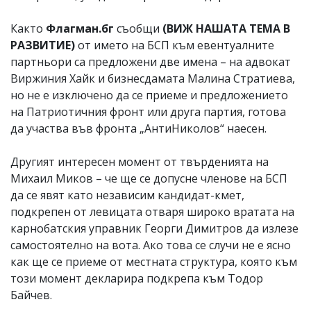
Както
Флагман.бг
съобщи
(ВИЖ НАШАТА ТЕМА В
РАЗВИТИЕ)
от името на БСП към евентуалните
партньори са предложени две имена – на адвокат
Виржиния Хайк и бизнесдамата Малина Стратиева,
но не е изключено да се приеме и предложението
на Патриотичния фронт или друга партия, готова
да участва във фронта „АнтиНиколов“ наесен.
Другият интересен момент от твърденията на
Михаил Миков – че ще се допусне членове на БСП
да се явят като независим кандидат-кмет,
подкрепен от левицата отваря широко вратата на
карнобатския управник Георги Димитров да излезе
самостоятелно на вота. Ако това се случи не е ясно
как ще се приеме от местната структура, която към
този момент декларира подкрепа към Тодор
Байчев.