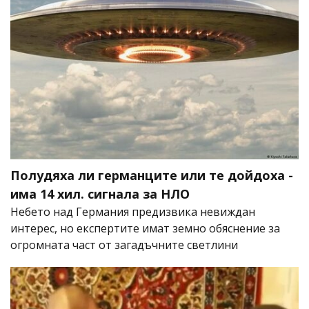
Полудяха ли германците или те дойдоха -
има 14 хил. сигнала за НЛО
Небето над Германия предизвика невиждан
интерес, но експертите имат земно обяснение за
огромната част от загадъчните светлини