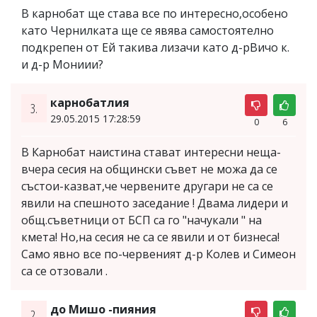
В карнобат ще става все по интересно,особено
като Чернилката ще се явява самостоятелно
подкрепен от Ей такива лизачи като д-рВичо к.
и д-р Мониии?
карнобатлия
3.
29.05.2015 17:28:59
0
6
В Карнобат наистина стават интересни неща-
вчера сесия на общински съвет не можа да се
състои-казват,че червените другари не са се
явили на спешното заседание ! Двама лидери и
общ.съветници от БСП са го "начукали " на
кмета! Но,на сесия не са се явили и от бизнеса!
Само явно все по-червеният д-р Колев и Симеон
са се отзовали .
до Мишо -пияния
2.