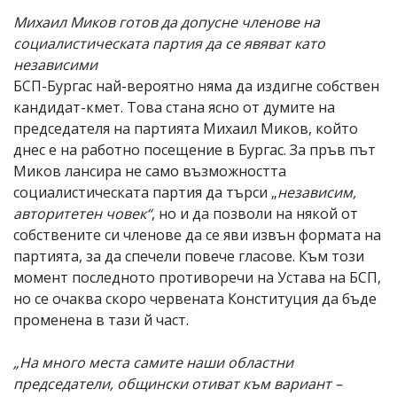
Михаил Миков готов да допусне членове на
социалистическата партия да се явяват като
независими
БСП-Бургас най-вероятно няма да издигне собствен
кандидат-кмет. Това стана ясно от думите на
председателя на партията Михаил Миков, който
днес е на работно посещение в Бургас. За пръв път
Миков лансира не само възможността
социалистическата партия да търси „
независим,
авторитетен човек“
, но и да позволи на някой от
собствените си членове да се яви извън формата на
партията, за да спечели повече гласове. Към този
момент последното противоречи на Устава на БСП,
но се очаква скоро червената Конституция да бъде
променена в тази й част.
„На много места самите наши областни
председатели, общински отиват към вариант –