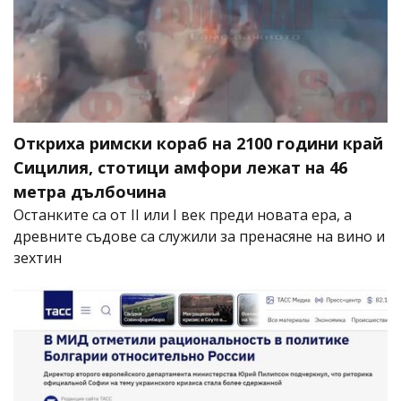
Откриха римски кораб на 2100 години край
Сицилия, стотици амфори лежат на 46
метра дълбочина
Останките са от II или I век преди новата ера, а
древните съдове са служили за пренасяне на вино и
зехтин