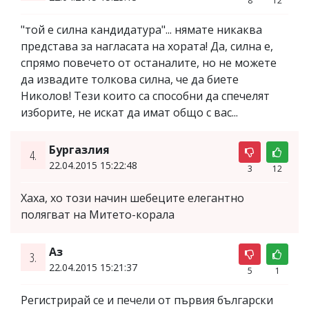
8
12
"той е силна кандидатура"... нямате никаква
представа за нагласата на хората! Да, силна е,
спрямо повечето от останалите, но не можете
да извадите толкова силна, че да биете
Николов! Тези които са способни да спечелят
изборите, не искат да имат общо с вас...
Бургазлия
4.
22.04.2015 15:22:48
3
12
Хаха, хо този начин шебеците елегантно
полягват на Митето-корала
Аз
3.
22.04.2015 15:21:37
5
1
Регистрирай се и печели от първия български