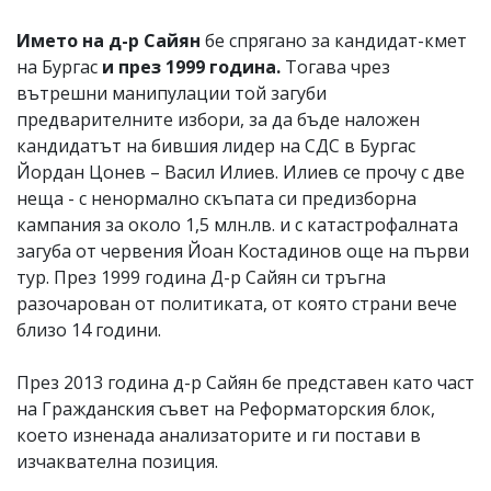
Името на д-р Сайян
бе спрягано за кандидат-кмет
на Бургас
и през 1999 година.
Тогава чрез
вътрешни манипулации той загуби
предварителните избори, за да бъде наложен
кандидатът на бившия лидер на СДС в Бургас
Йордан Цонев – Васил Илиев. Илиев се прочу с две
неща - с ненормално скъпата си предизборна
кампания за около 1,5 млн.лв. и с катастрофалната
загуба от червения Йоан Костадинов още на първи
тур. През 1999 година Д-р Сайян си тръгна
разочарован от политиката, от която страни вече
близо 14 години.
През 2013 година д-р Сайян бе представен като част
на Гражданския съвет на Реформаторския блок,
което изненада анализаторите и ги постави в
изчаквателна позиция.