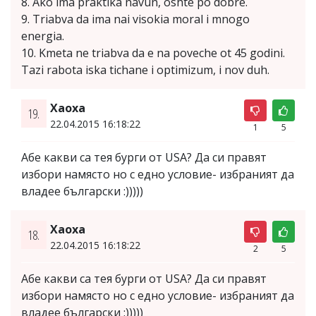
8. Ako ima praktika navun, oshte po dobre.
9. Triabva da ima nai visokia moral i mnogo
energia.
10. Kmeta ne triabva da e na poveche ot 45 godini.
Tazi rabota iska tichane i optimizum, i nov duh.
Хаоха
19.
22.04.2015 16:18:22
1
5
Абе какви са тея бурги от USA? Да си правят
избори намясто но с едно условие- избраният да
владее български :)))))
Хаоха
18.
22.04.2015 16:18:22
2
5
Абе какви са тея бурги от USA? Да си правят
избори намясто но с едно условие- избраният да
владее български :)))))