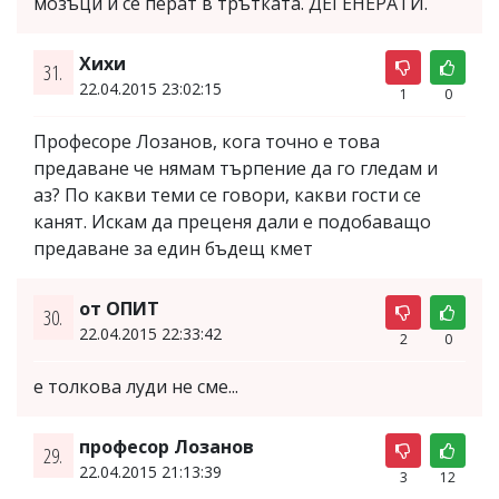
мозъци и се перат в трътката. ДЕГЕНЕРАТИ.
Хихи
31.
22.04.2015 23:02:15
1
0
Професоре Лозанов, кога точно е това
предаване че нямам търпение да го гледам и
аз? По какви теми се говори, какви гости се
канят. Искам да преценя дали е подобаващо
предаване за един бъдещ кмет
от ОПИТ
30.
22.04.2015 22:33:42
2
0
е толкова луди не сме...
професор Лозанов
29.
22.04.2015 21:13:39
3
12