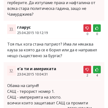
герберите. Да изтупаме праха и нафталина от
всяка стара политическа гадина, защо не
Чамурджиев?
гларус
33.
25.04.2015 10:12:19
0
0
Тоя пък кога стана патриот? Има ли някаква
кауза за която да се е борил или да е направил
нещо съществено за Бургас?
е'а ти и америката
32.
23.04.2015 10:04:31
2
4
Обама на сапун!!!
САЩ - терорист номер 1.
САЩ - импрерията на злото.
всички които защитават САЩ са промити