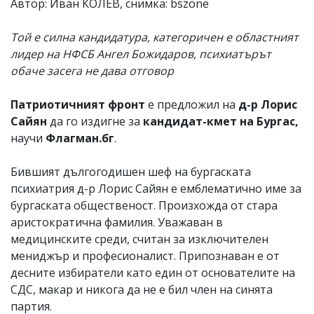
Автор: Иван КОЛЕВ, снимка: bszone
Той е силна кандидатура, категоричен е областният
лидер на НФСБ Ангел Божидаров, психиатърът
обаче засега не дава отговор
Патриотичният фронт
е предложил на
д-р Лорис
Сайян
да го издигне за
кандидат-кмет на Бургас,
научи
Флагман.бг
.
Бившият дългогодишен шеф на бургаската
психиатрия д-р Лорис Сайян е емблематично име за
бургаската общественост. Произхожда от стара
аристократична фамилия. Уважаван в
медицинските среди, считан за изключителен
мениджър и професионалист. Припознаван е от
десните избиратели като един от основателите на
СДС, макар и никога да не е бил член на синята
партия.