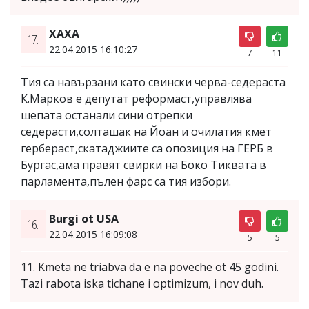
ХАХА
17.
22.04.2015 16:10:27
7
11
Тия са навързани като свински черва-седераста
К.Марков е депутат реформаст,управлява
шепата останали сини отрепки
седерасти,солташак на Йоан и очилатия кмет
гербераст,скатаджиите са опозиция на ГЕРБ в
Бургас,ама правят свирки на Боко Тиквата в
парламента,пълен фарс са тия избори.
Burgi ot USA
16.
22.04.2015 16:09:08
5
5
11. Kmeta ne triabva da e na poveche ot 45 godini.
Tazi rabota iska tichane i optimizum, i nov duh.