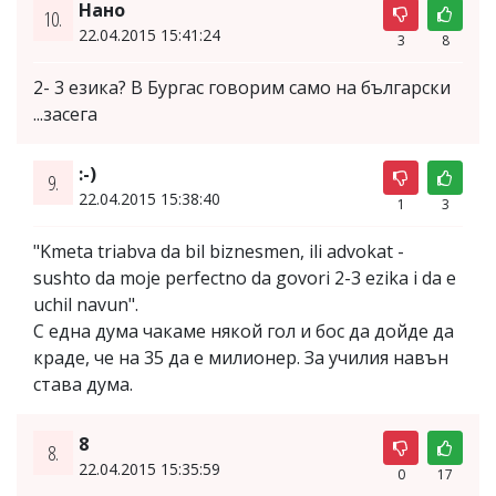
Нано
10.
22.04.2015 15:41:24
3
8
2- 3 eзика? В Бургас говорим само на български
...засега
:-)
9.
22.04.2015 15:38:40
1
3
"Kmeta triabva da bil biznesmen, ili advokat -
sushto da moje perfectno da govori 2-3 ezika i da e
uchil navun".
С една дума чакаме някой гол и бос да дойде да
краде, че на 35 да е милионер. За училия навън
става дума.
8
8.
22.04.2015 15:35:59
0
17