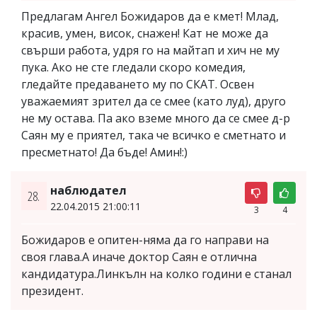
Предлагам Ангел Божидаров да е кмет! Млад,
красив, умен, висок, снажен! Кат не може да
свърши работа, удря го на майтап и хич не му
пука. Ако не сте гледали скоро комедия,
гледайте предаването му по СКАТ. Освен
уважаемият зрител да се смее (като луд), друго
не му остава. Па ако вземе много да се смее д-р
Саян му е приятел, така че всичко е сметнато и
пресметнато! Да бъде! Амин!:)
наблюдател
28.
22.04.2015 21:00:11
3
4
Божидаров е опитен-няма да го направи на
своя глава.А иначе доктор Саян е отлична
кандидатура.Линкълн на колко години е станал
президент.