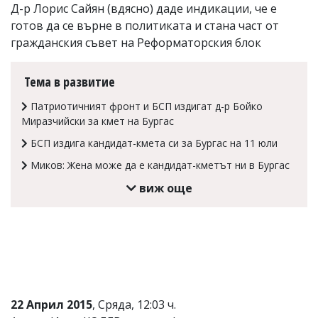
Д-р Лорис Сайян (вдясно) даде индикации, че е
Коментарите
готов да се върне в политиката и стана част от
под
гражданския съвет на Реформаторския блок
статиите
се
въвеждат
Тема в развитие
от
читателите
и
Патриотичният фронт и БСП издигат д-р Бойко
редакцията
Миразчийски за кмет на Бургас
не
БСП издига кандидат-кмета си за Бургас на 11 юли
носи
отговорност
Миков: Жена може да е кандидат-кметът ни в Бургас
за
тях!
виж още
Ако
откриете
обиден
за
вас
коментар,
моля
сигнализирайте
ни!
22 Април 2015
, Сряда, 12:03 ч.