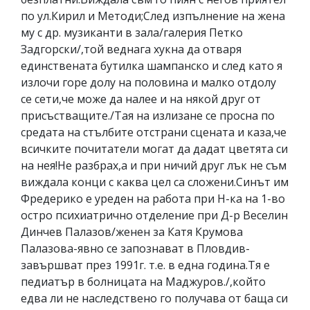
по ул.Кирил и Методи;След изпълнение на жена
му с др. музиканти в зала/галерия Петко
Задгорски/,той веднага хукна да отваря
единствената бутилка шампанско и след като я
излочи горе долу на половина и малко отдолу
се сети,че може да налее и на някой друг от
присъстващите./Тая на излизане се просна по
средата на стълбите отстрани сцената и каза,че
всичките почитатели могат да дадат цветята си
на нея!Не разбрах,а и при ничий друг лък не съм
виждала конци с каква цел са сложени.Синът им
Фредерико е уреден на работа при Н-ка на 1-во
остро психиатрично отделение при Д-р Веселин
Динчев Палазов/женен за Катя Крумова
Палазова-явно се запознават в Пловдив-
завършват през 1991г. т.е. в една година.Тя е
педиатър в болницата на Маджуров./,който
едва ли не наследствено го получава от баща си