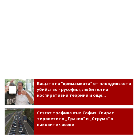
Бащата на "примамката" от пловдивското
убийство - русофил, любител на
коспиративни теориии и още...
Стягат трафика към София: Спират
тировете по „Тракия“ и „Струма“ в
пиковите часове