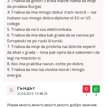
3. Triabva da govori 3 ezika inache niama da moje
da prodava Burgas
4. Triabva da ima mnogo dobur track record -- nai
hubavo sus mnogo dobra diploma ot EU or US
college
5. Triabva da na ti sus elektronikata.
6. Triabva da ima idea kak grada da se razviva po
Evropeiski ne po ruski ili turski.
7. Triabva da moje da privlicha nai dobrite experti
da idvat v grada -- tova pak opira da e salesmen i da
tegi na miastoto si.
8. Ako ima praktika navun, oshte po dobre.
9. Triabva da ima nai visokia moral i mnogo
energia.
Съседът
13.
22.04.2015 15:48:25
7
8
Имам много,много,много,много добро мнение