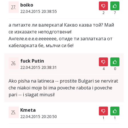
boiko
27.
22.04.2015 20:38:55
2
7
а питахте ли валерката! Какво казва той? Май
се изказахте неподготвени!
Ангеле.е.е.е.е.еееееее, отиде ти заплатката от
кабеларката бе, мълчи си бе!
fuck Putin
26.
22.04.2015 20:38:31
4
0
Ako pisha na latineca -- prostite Bulgari se nervirat
che niakoi moje bi ima poveche rabota i poveche
pari -- i slagat minusi!
Kmeta
25.
22.04.2015 20:20:50
1
1