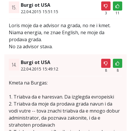
Burgi ot USA
15.
22.04.2015 15:51:15
3
11
Loris moje da e advisor na grada, no ne i kmet.
Niama energia, ne znae English, ne moje da
prodava grada.
No za advisor stava.
Burgi ot USA
14.
22.04.2015 15:49:12
8
8
Kmeta na Burgas:
1. Triabva da e haresvan. Da izglegda evropeiski
2. Triabva da moje da prodava grada navun i da
vodi vutre -- tova znachi triabva da e mnogo dobur
administrator, da poznava zakonite, i da e
strahoten prodavach