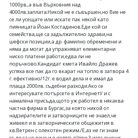
1000рв.,а във Върховния над
4000лв.заплата.Никой не е съвършен,но Вие не
се ли усещате или искате пак някой като
пияницата Йоан Костадинов.Еди кой си
семейства,ще са задължително здрави,на
шефски позиции,а др. фамилно обременени и
няма да могат да упражняват елементарни
ниско платени работи,едва ли не
поръчково.Кандидат кмета Ивайло Дражев
успяха все пак да го вкарат на топло в затвора 4
г. ефективно/12г. е водил дела и е имал да
плаща 2000лв. съдебни разходи.Ако се
интересувате потърсете в Интернет!/ и с
намалена присъда,щото уж работел в някаква
частна фирма в Бургас,за която никой от
надзирателите и затворниците не знаел,че
живеел и в затворническите общежития в
кв.Ветрен с олекотен режим./Е,аз не ги знам
къде са,че вече и е излязъл/при 3 извършени