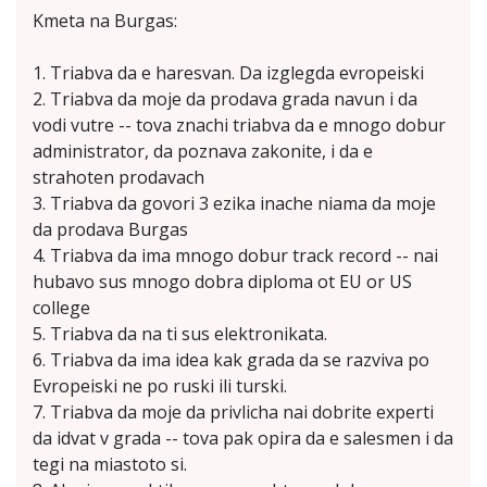
Kmeta na Burgas:
1. Triabva da e haresvan. Da izglegda evropeiski
2. Triabva da moje da prodava grada navun i da
vodi vutre -- tova znachi triabva da e mnogo dobur
administrator, da poznava zakonite, i da e
strahoten prodavach
3. Triabva da govori 3 ezika inache niama da moje
da prodava Burgas
4. Triabva da ima mnogo dobur track record -- nai
hubavo sus mnogo dobra diploma ot EU or US
college
5. Triabva da na ti sus elektronikata.
6. Triabva da ima idea kak grada da se razviva po
Evropeiski ne po ruski ili turski.
7. Triabva da moje da privlicha nai dobrite experti
da idvat v grada -- tova pak opira da e salesmen i da
tegi na miastoto si.