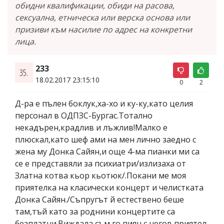
обидни квалификации, обиди на расова,
сексуална, етническа или верска основа или
призиви към насилие по адрес на конкретни
лица.
233
35.
18.02.2017 23:15:10
0
2
Д-ра е пълен боклук,ха-хо и ку-ку,като целия
персонал в ОДПЗС-Бургас.Тотално
некадърен,крадлив и лъжлив!Малко е
плюскал,като шеф ами на мен лично заедно с
жена му Донка Сайян,и още 4-ма пианки ми са
се е представяли за психиатри/излизаха от
Златна котва кьор кьотюк/.Покани ме моя
приятелка на класически концерт и челистката
Донка Сайян./Съпругът й естествено беше
там,тъй като за роднини концертите са
безплатни.Виждала съм го пиян с негов приятел