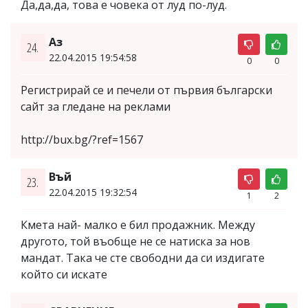
Да,да,да, това е човека от луд по-луд.
Аз
24.
22.04.2015 19:54:58
0
0
Регистрирай се и печели от първия български
сайт за гледане на реклами
http://bux.bg/?ref=1567
Въй
23.
22.04.2015 19:32:54
1
2
Кмета най- малко е бил продажник. Между
другото, той въобще не се натиска за нов
мандат. Така че сте свободни да си издигате
който си искате