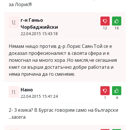
за Лорис!!!
г-н Ганьо
12.
Чорбаджийски
12
16
22.04.2015 15:43:18
Нямам нищо против д-р Лорис Саян.Той се е
доказал професионалист в своята сфера и е
помогнал на много хора .Но мисля,че сегашния
кмет си върши достатъчно добре работата и
няма причина да го сменяме.
Нано
11.
22.04.2015 15:41:24
1
4
2- 3 eзика? В Бургас говорим само на български
...засега