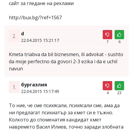
сайт за гледане на реклами
http://bux.bg/?ref=1567
d
2.
22.04.2015 15:21:17
7
6
Kmeta triabva da bil biznesmen, ili advokat - sushto
da moje perfectno da govori 2-3 ezika i da e uchil
navun
бургазлия
1.
22.04.2015 15:17:49
4
23
То ние, че сме психясали, психясали сме, ама да
ни предлагат психиатър за кмет си е тъжно.
Колкото до споменатия кандидат кмет
навремето Васил Илиев, точно заради злобната