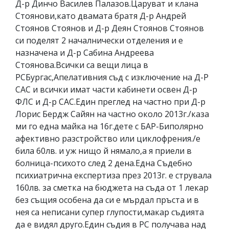
Д-р Динчо Василев Палазов.Царуват и клана
Стоянови,като двамата братя Д-р Андрей
Стоянов Стоянов и Д-р Деян Стоянов Стоянов
си поделят 2 началнически отделения и е
назначена и Д-р Сабина Андреева
Стоянова.Всички са вещи лица в
РСБургас,Апелативния съд с изключение на Д-Р
САС и всички имат части кабинети освен Д-р
ФЛС и Д-р САС.Един преглед на частно при Д-р
Лорис Бердж Сайян на частно около 2013г./каза
ми го една майка на 16г.дете с БАР-Биполярно
афективно разстройство или циклофрения./е
била 60лв. и уж нищо й нямало,а я приели в
болница-психото след 2 дена.Една Съдебно
психиатрична експертиза през 2013г. е струвала
160лв. за сметка на бюджета на съда от 1 лекар
без същия особена да си е мърдал пръста и в
нея са неписани супер глупости,макар съдията
да е видял друго.Един съдия в РС получава над