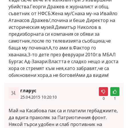
убийства.Георги Дражев е журналист и общ.
съветник от НФСБ.Жена му/Снаха му-на Ивайло
Атанасов Дражев/,почина и беше Директор на
историческия музей.Димитър Николов в
предизборната си компания се обяви за
самотник,после по телевизията съобщиха,че
баща му починал.А,то ами в.Фактор го
хванаха,3-то дете през февруари 2010г.в МБАЛ
Бургас Ад-Захари.Властта е сладко нещо и доста
хора се стремят към нея,като забравят,че са
обикновени хора,а не богове!Ами да видим!
гларус
34.
25.04.2015 10:20:10
0
1
Май на Касабова пак са и платили гербаджиите,
да вдига прахоляк за Патриотичния фронт.
Някой търси удобен и слаб противник на