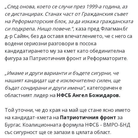
„
След онова, което се случи през 1999-а година, аз
се дистанцирах. Станах част от Гражданския съвет
на Реформаторския блок, за да изкажа гражданската
си подкрепа. Нищо повече.“,
каза пред Флагман.бг
д-р Сайян, без да оставя впечатлението, че с него са
водени сериозни разговори в посока
кандидатирането му за кмет като обединителна
фигура за Патриотичния фронт и Реформаторите.
„Имаме и други варианти и бъдете сигурни, че
нашият кандидат ще е изключително силен, ще
бъдат сондирани и други имена“
, категоричен е
областният лидер на
НФСБ Ангел Божидаров.
Той уточни, че до края на май ще стане ясно името
на кандидат-кмета на
Патриотичния фронт
за
Бургас. Коалиционната формула НФСБ - ВМРО-БНД
със сигурност ще се запази в цялата област.