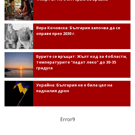
Вера Кочовска: България започва да се
оправя през 2030 г.
Бурите се връщат: Жълт код за 4 области,
температурите "падат леко" до 30-35
градуса
Украйна: България не е била цел на
падналия дрон
Error9