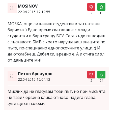
MOSINOV
21.
22.04.2015 12:12:55
2
19
MOSKA, още ли каниш студентки в затънтени
барчета :) Едно време скатаваше с млади
студентки в бара срещу БСУ. Сега къде ги водиш
с лъскавото БМВ с което нарушаваш знаците по
пътя, по-специално еднопосочните улици. :) И
да отслабнеш. Дебел си, вредно е. А и стига си ял
от данъците ми!
Петко Арнаудов
20.
22.04.2015 12:04:12
2
24
Мислих да не гласувам този път, но при мисълта
че тази червена клика отново надига глава,
..уви ще се наложи.