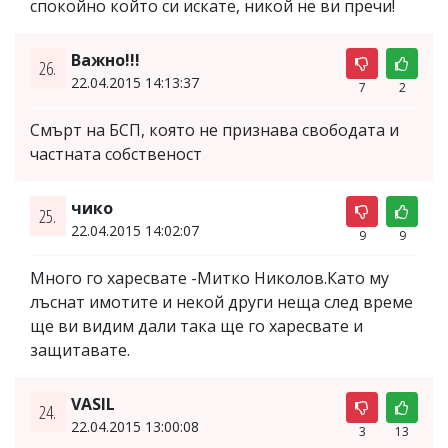
спокойно който си искате, никой не ви пречи!
Важно!!!
26.
22.04.2015 14:13:37
7
2
Смърт на БСП, която не признава свободата и
частната собственост
чико
25.
22.04.2015 14:02:07
9
9
Много го харесвате -Митко Николов.Като му
лъснат имотите и некой други неща след време
ще ви видим дали така ще го харесвате и
защитавате.
VASIL
24.
22.04.2015 13:00:08
3
13