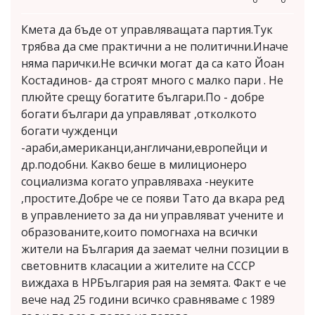
Кмета да бъде от управляващата партия.Тук
трябва да сме практични а не политични.Иначе
няма парички.Не всички могат да са като Йоан
Костадинов- да строят много с малко пари . Не
плюйте срещу богатите българи.По - добре
богати българи да управляват ,отколкото
богати чужденци
-араби,американци,англичани,европейци и
др.подобни. Какво беше в милиционеро
социализма когато управляваха -неуките
,простите.Добре че се появи Тато да вкара ред
в управлението за да ни управляват учените и
образованите,които помогнаха на всички
жители на България да заемат челни позиции в
световнитв класации а жителите на СССР
виждаха в НРБългария рая на земята. Факт е че
вече над 25 години всичко сравняваме с 1989