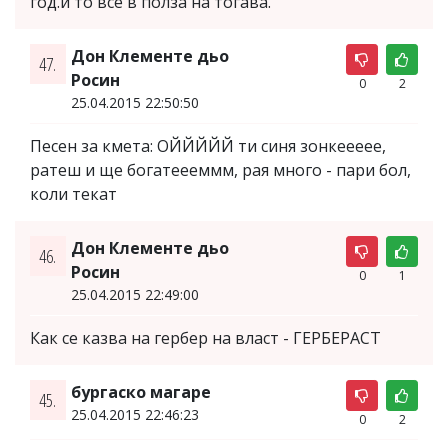
год.и то все в полза на тогава.
Дон Клементе дьо
47.
Росин
0
2
25.04.2015 22:50:50
Песен за кмета: ОЙЙЙЙЙ ти синя зонкеееее,
ратеш и ще богатеееммм, рая много - пари бол,
коли текат
Дон Клементе дьо
46.
Росин
0
1
25.04.2015 22:49:00
Как се казва на гербер на власт - ГЕРБЕРАСТ
бургаско магаре
45.
25.04.2015 22:46:23
0
2