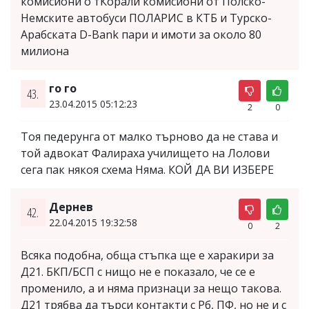
комисиони о тКорали комисиони от Полско-
Немските автобуси ПОЛАРИС в КТБ и Турско-
Арабската D-Bank пари и имоти за около 80
милиона
го го
43.
23.04.2015 05:12:23
2
0
Тоя педерунга от малко търново да не става и
той адвокат Фалираха училището на Лолови
сега пак някоя схема Няма. КОЙ ДА ВИ ИЗБЕРЕ
Дернев
42.
22.04.2015 19:32:58
0
2
Всяка подобна, обща стъпка ще е харакири за
Д21. БКП/БСП с нищо не е показало, че се е
променило, а и няма признаци за нещо такова.
Д21 трябва да търси контакти с Рб, ПФ, но не и с