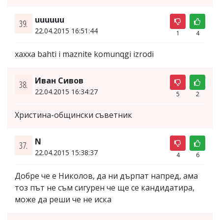
uuuuuu
39.
22.04.2015 16:51:44
1
4
xaxxa bahti i maznite komunqgi izrodi
Иван Сивов
38.
22.04.2015 16:34:27
5
2
Христина-общински съветник
N
37.
22.04.2015 15:38:37
4
6
Добре че е Николов, да ни дърпат напред, ама
тоз път не съм сигурен че ще се кандидатира,
може да реши че не иска