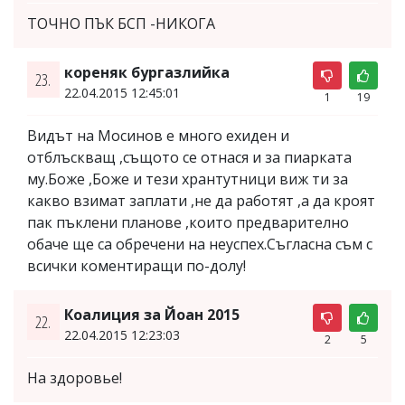
ТОЧНО ПЪК БСП -НИКОГА
кореняк бургазлийка
23.
22.04.2015 12:45:01
1
19
Видът на Мосинов е много ехиден и
отблъскващ ,същото се отнася и за пиарката
му.Боже ,Боже и тези хрантутници виж ти за
какво взимат заплати ,не да работят ,а да кроят
пак пъклени планове ,които предварително
обаче ще са обречени на неуспех.Съгласна съм с
всички коментиращи по-долу!
Коалиция за Йоан 2015
22.
22.04.2015 12:23:03
2
5
На здоровье!