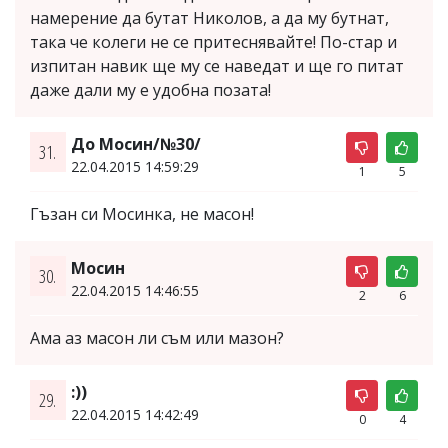
намерение да бутат Николов, а да му бутнат,
така че колеги не се притеснявайте! По-стар и
изпитан навик ще му се наведат и ще го питат
даже дали му е удобна позата!
До Мосин/№30/
31.
22.04.2015 14:59:29
1
5
Гъзан си Мосинка, не масон!
Мосин
30.
22.04.2015 14:46:55
2
6
Ама аз масон ли съм или мазон?
:))
29.
22.04.2015 14:42:49
0
4