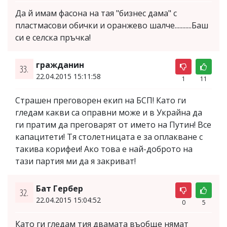
Да й имам фасона на тая "бизнес дама" с
пластмасови обички и оранжево шалче...........Баш
си е селска пръчка!
гражданин
33.
22.04.2015 15:11:58
1
11
Страшен преговорен екип на БСП! Като ги
гледам какви са оправни може и в Украйна да
ги пратим да преговарят от името на Путин! Все
капацитети! Тя столетницата е за оплакване с
такива корифеи! Ако това е най-доброто на
тази партия ми да я закриват!
Бат Гербер
32.
22.04.2015 15:04:52
0
5
Като ги гледам тия двамата въобще нямат