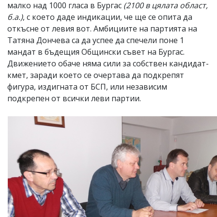
малко над 1000 гласа в Бургас
(2100 в цялата област,
б.а.)
, с което даде индикации, че ще се опита да
откъсне от левия вот. Амбициите на партията на
Татяна Дончева са да успее да спечели поне 1
мандат в бъдещия Общински съвет на Бургас.
Движението обаче няма сили за собствен кандидат-
кмет, заради което се очертава да подкрепят
фигура, издигната от БСП, или независим
подкрепен от всички леви партии.