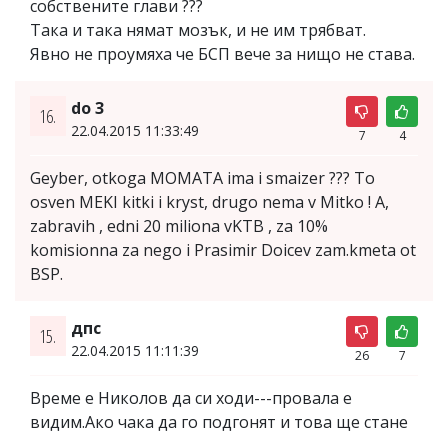
собствените глави ???
Така и така нямат мозък, и не им трябват.
Явно не проумяха че БСП вече за нищо не става.
do 3
16.
22.04.2015 11:33:49
7
4
Geyber, otkoga MOMATA ima i smaizer ??? To
osven MEKI kitki i kryst, drugo nema v Mitko ! A,
zabravih , edni 20 miliona vKTB , za 10%
komisionna za nego i Prasimir Doicev zam.kmeta ot
BSP.
дпс
15.
22.04.2015 11:11:39
26
7
Време е Николов да си ходи---провала е
видим.Ако чака да го подгонят и това ще стане