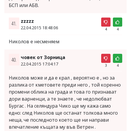
БСП или АБВ.
zzzzz
41.
22.04.2015 18:48:06
4
4
Николов е несменяем
човек от Зорница
40.
22.04.2015 17:04:17
3
4
Николов може и да е крал , вероятно е , но за
разлика от кметовете преди него , той коренно
промени облика на града и това го признават
дори варненци, а те знаете , че недолюбват
Бургас . На селяндура Чико ще му кажа само
едно: след Николов ще останат толкова много
неща, че последното което ще ни направи
впечатление къщата му във Ветрен .