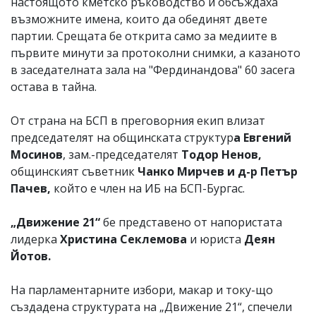
настоящото кметско ръководство и обсъждаха
възможните имена, които да обединят двете
партии. Срещата бе открита само за медиите в
първите минути за протоколни снимки, а казаното
в заседателната зала на "Фердинандова" 60 засега
остава в тайна.
От страна на БСП в преговорния екип влизат
председателят на общинската структур
а Евгений
Мосинов
, зам.-председателят
Тодор Ненов,
общинският съветник
Чанко Мирчев и д-р Петър
Пачев,
който е член на ИБ на БСП-Бургас.
„Движение 21“
бе представено от напористата
лидерка
Христина Секлемова
и юриста
Деян
Йотов.
На парламентарните избори, макар и току-що
създадена структурата на „Движение 21“, спечели