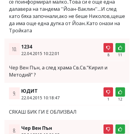
се поинформирал малко..Това си е още една
далaвера на тандема ''Йоан-Ваклин''....И след
като бяха започнали,ако не беше Николов,щеше
да има още една дупка от Йоан..Като онази на
Тройката
1234
10.
22.04.2015 10:22:01
8
11
Чер Вен Пън, а след храма Св.Св."Кирил и
Методий" ?
ЮДИТ
9.
22.04.2015 10:18:47
1
12
СЯКАШ БИК ГИ Е ОБЛИЗВАЛ
Чер Вен Пън
8.