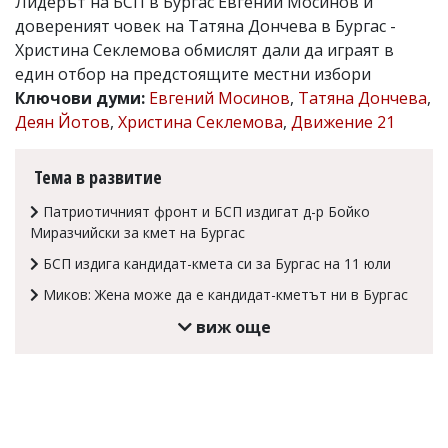
Лидерът на БСП в Бургас Евгений Мосинов и
Коментарите
довереният човек на Татяна Дончева в Бургас -
под
Христина Секлемова обмислят дали да играят в
статиите
един отбор на предстоящите местни избори
се
въвеждат
Ключови думи:
Евгений Мосинов
,
Татяна Дончева
,
от
Деян Йотов
,
Христина Секлемова
,
Движение 21
читателите
и
редакцията
Тема в развитие
не
носи
Патриотичният фронт и БСП издигат д-р Бойко
отговорност
Миразчийски за кмет на Бургас
за
тях!
БСП издига кандидат-кмета си за Бургас на 11 юли
Ако
откриете
Миков: Жена може да е кандидат-кметът ни в Бургас
обиден
виж още
за
вас
коментар,
моля
сигнализирайте
ни!