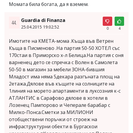
Момата била богата, да я вземем.
Guardia di Finanza
44.
25.04.2015 19:02:52
0
4
Имотите на КМЕТА-мома .Къща във Ветрен
Къща в Писменово .На партия 50-50 ХОТЕЛ със
170стаи в Приморско х-л Белица.На партия с оня
варненец дето се спречка с Волен в Самолета
50-50 в магазин за мебели ЗОНА-бившия
Младост има няма 5декара разгъната площ на
2етажа.Дялове във къщите на солниците на
1линия на морето апартаменти в луксозния к-с
АТЛАНТИС в Сарафово дялове в хотели в
Лозенец Пампорово и Чеперале барабар с
Милко-Понса.Смeтки за МИЛИОНИ
отобществени поръчки от строеж на
инфраструктурни обекти в Бургаскои