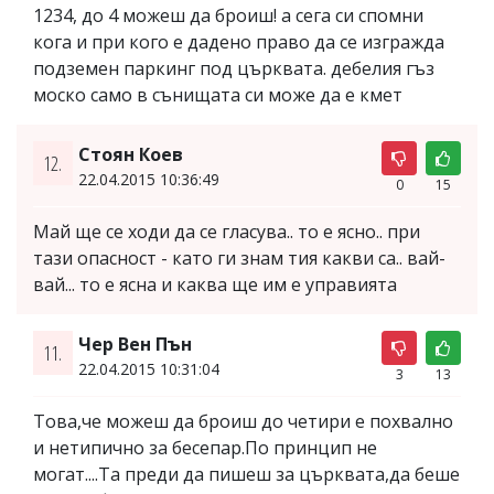
1234, до 4 можеш да броиш! а сега си спомни
кога и при кого е дадено право да се изгражда
подземен паркинг под църквата. дебелия гъз
моско само в сънищата си може да е кмет
Стоян Коев
12.
22.04.2015 10:36:49
0
15
Май ще се ходи да се гласува.. то е ясно.. при
тази опасност - като ги знам тия какви са.. вай-
вай... то е ясна и каква ще им е управията
Чер Вен Пън
11.
22.04.2015 10:31:04
3
13
Това,че можеш да броиш до четири е похвално
и нетипично за бесепар.По принцип не
могат....Та преди да пишеш за църквата,да беше