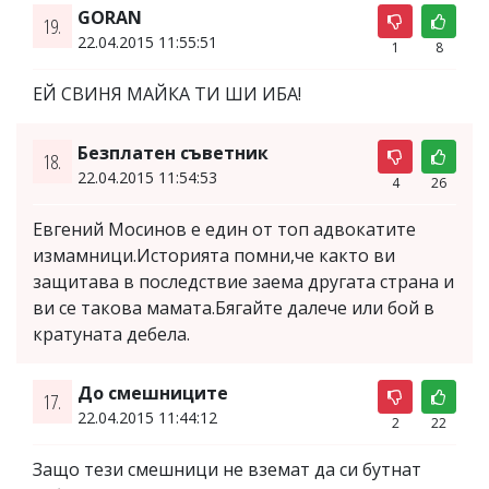
GORAN
19.
22.04.2015 11:55:51
1
8
ЕЙ СВИНЯ МАЙКА ТИ ШИ ИБА!
Безплатен съветник
18.
22.04.2015 11:54:53
4
26
Евгений Мосинов е един от топ адвокатите
измамници.Историята помни,че както ви
защитава в последствие заема другата страна и
ви се такова мамата.Бягайте далече или бой в
кратуната дебела.
До смешниците
17.
22.04.2015 11:44:12
2
22
Защо тези смешници не вземат да си бутнат