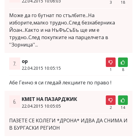
22.04.2015 10:06:03
3
18
Може да го бутнат по стълбите...На
изборите,малко трудно..След безхаберника
Йоан...Както и на НъФъСъБъ ще им е
трудно..След покупките на парцелчета в
''Зорница''...
op
7.
22.04.2015 10:05:15
1
8
Абе Генчо я си гледай лекциите по право !
КМЕТ НА ПАЗАРДЖИК
6.
22.04.2015 10:05:05
2
14
ПАЗЕТЕ СЕ КОЛЕГИ *ДРОНА* ИДВА ДА СНИМА И
В БУРГАСКИ РЕГИОН