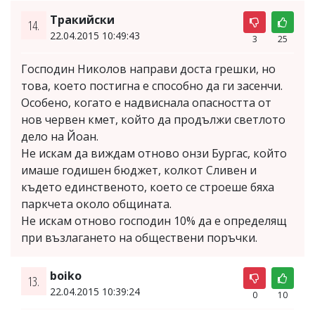
Тракийски
14.
22.04.2015 10:49:43
3
25
Господин Николов направи доста грешки, но
това, което постигна е способно да ги засенчи.
Особено, когато е надвиснала опасността от
нов червен кмет, който да продължи светлото
дело на Йоан.
Не искам да виждам отново онзи Бургас, който
имаше годишен бюджет, колкот Сливен и
където единственото, което се строеше бяха
паркчета около общината.
Не искам отново господин 10% да е определящ
при възлагането на обществени поръчки.
boiko
13.
22.04.2015 10:39:24
0
10