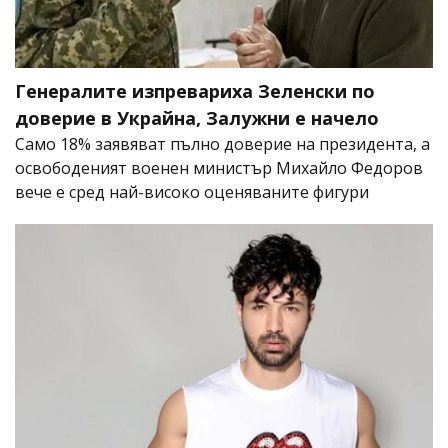
Генералите изпревариха Зеленски по
доверие в Украйна, Залужни е начело
Само 18% заявяват пълно доверие на президента, а
освободеният военен министър Михайло Федоров
вече е сред най-високо оценяваните фигури