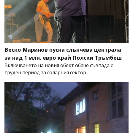
Веско Маринов пусна слънчева централа
за над 1 млн. евро край Полски Тръмбеш
Включването на новия обект обаче съвпада с
труден период за соларния сектор