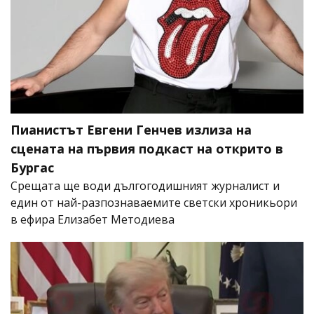
Пианистът Евгени Генчев излиза на
сцената на първия подкаст на открито в
Бургас
Срещата ще води дългогодишният журналист и
един от най-разпознаваемите светски хроникьори
в ефира Елизабет Методиева