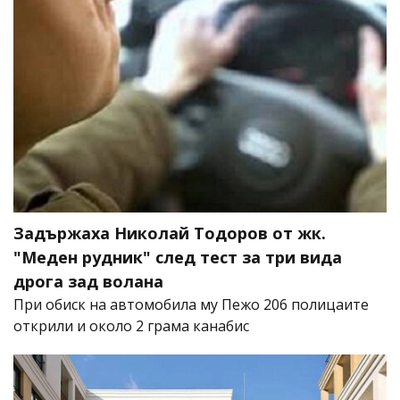
Задържаха Николай Тодоров от жк.
"Меден рудник" след тест за три вида
дрога зад волана
При обиск на автомобила му Пежо 206 полицаите
открили и около 2 грама канабис