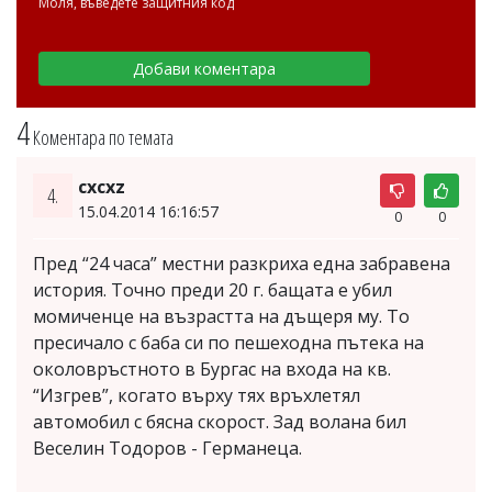
Моля, въведете защитния код
4
Коментара по темата
cxcxz
4.
15.04.2014 16:16:57
0
0
Пред “24 часа” местни разкриха една забравена
история. Точно преди 20 г. бащата е убил
момиченце на възрастта на дъщеря му. То
пресичало с баба си по пешеходна пътека на
околовръстното в Бургас на входа на кв.
“Изгрев”, когато върху тях връхлетял
автомобил с бясна скорост. Зад волана бил
Веселин Тодоров - Германеца.