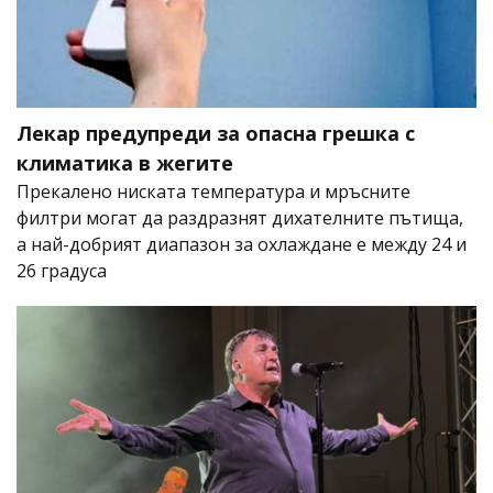
Лекар предупреди за опасна грешка с
климатика в жегите
Прекалено ниската температура и мръсните
филтри могат да раздразнят дихателните пътища,
а най-добрият диапазон за охлаждане е между 24 и
26 градуса