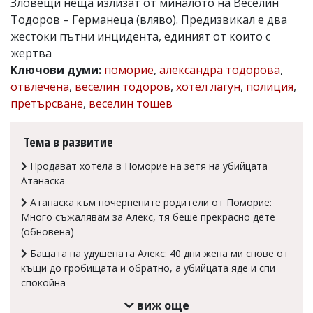
Зловещи неща излизат от миналото на Веселин
Коментарите
Тодоров – Германеца (вляво). Предизвикал е два
под
жестоки пътни инцидента, единият от които с
статиите
жертва
се
въвеждат
Ключови думи:
поморие
,
александра тодорова
,
от
отвлечена
,
веселин тодоров
,
хотел лагун
,
полиция
,
читателите
претърсване
,
веселин тошев
и
редакцията
не
Тема в развитие
носи
отговорност
Продават хотела в Поморие на зетя на убийцата
за
тях!
Атанаска
Ако
Атанаска към почернените родители от Поморие:
откриете
Много съжалявам за Алекс, тя беше прекрасно дете
обиден
за
(обновена)
вас
Бащата на удушената Алекс: 40 дни жена ми снове от
коментар,
моля
къщи до гробищата и обратно, а убийцата яде и спи
сигнализирайте
спокойна
ни!
виж още