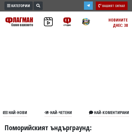
КАТЕГОРИИ
ВАШИЯТ СИГНАЛ
ПРОМО
НОВИНИТЕ
ДНЕС: 38
ЗОНА
ИЗБОРИ
2026
ПРАКТИЧНО
КУЛТУРА
ЗДРАВЕ
ПОЛИТИКА
ОБЩИНИ
ОБЩЕСТВО
ЛАЙФСТАЙЛ
НАЙ-НОВИ
НАЙ-ЧЕТЕНИ
НАЙ-КОМЕНТИРАНИ
ВОЙНАТА
В
Поморийският ъндърграунд: