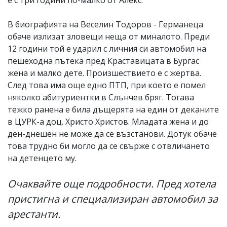
В биографията на Веселин Тодоров - Германеца
обаче излизат зловещи неща от миналото. Преди
12 години той е ударил с личния си автомобил на
пешеходна пътека пред Краставицата в Бургас
жена и малко дете. Произшествието е с жертва.
След това има още едно ПТП, при което е помел
няколко абитуриентки в Слънчев бряг. Тогава
тежко ранена е била дъщерята на един от деканите
в ЦУРК-а доц. Христо Христов. Младата жена и до
ден-днешен не може да се възстанови. Дотук обаче
това трудно би могло да се свърже с отвличането
на детенцето му.
Очаквайте още подробности. Пред хотела
пристигна и специализиран автомобил за
арестанти.