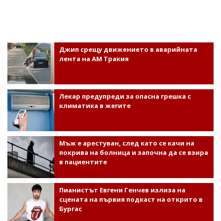
Джип срещу движението в аварийната
лента на АМ Тракия
Лекар предупреди за опасна грешка с
климатика в жегите
Мъж е арестуван, след като се качи на
покрива на болница и започна да се взира
в пациентите
Пианистът Евгени Генчев излиза на
сцената на първия подкаст на открито в
Бургас