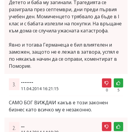
Детето и баба му загинали. Трагедията се
разиграла през септември, дни преди първия
учебен ден. Момиченцето трябвало да бъде в I
клас и с бабата излезли на покупки. На връщане
към дома се случила ужасната катастрофа.
Явно и тогава Германеца е бил влиятелен и
заможен, защото не е лежал в затвора, успял е
по някакъв начин да се оправи, коментират в
Поморие.
-------
3.
11.04.2014 16:21:15
0
5
САМО БОГ ВИЖДА!И какъв е този законен
бизнес като всичко му е незаконно.
...
2.