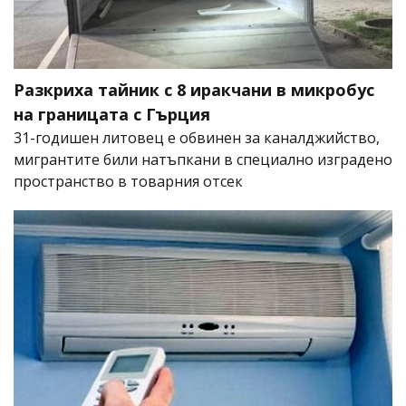
Разкриха тайник с 8 иракчани в микробус
на границата с Гърция
31-годишен литовец е обвинен за каналджийство,
мигрантите били натъпкани в специално изградено
пространство в товарния отсек