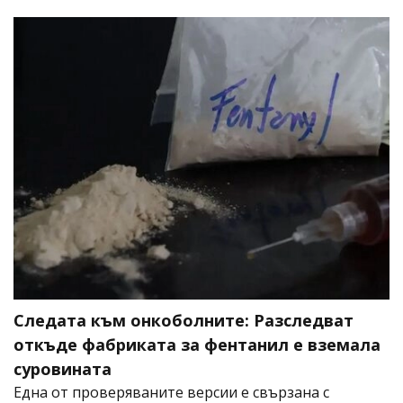
Следата към онкоболните: Разследват
откъде фабриката за фентанил е вземала
суровината
Една от проверяваните версии е свързана с