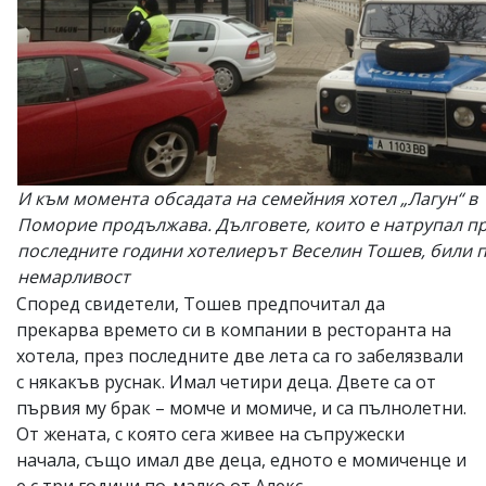
И към момента обсадата на семейния хотел „Лагун“ в
Поморие продължава. Дълговете, които е натрупал п
последните години хотелиерът Веселин Тошев, били 
немарливост
Според свидетели, Тошев предпочитал да
прекарва времето си в компании в ресторанта на
хотела, през последните две лета са го забелязвали
с някакъв руснак. Имал четири деца. Двете са от
първия му брак – момче и момиче, и са пълнолетни.
От жената, с която сега живее на съпружески
начала, също имал две деца, едното е момиченце и
е с три години по-малко от Алекс.