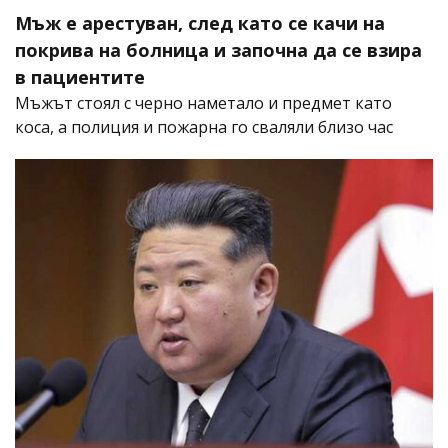
Мъж е арестуван, след като се качи на
покрива на болница и започна да се взира
в пациентите
Мъжът стоял с черно наметало и предмет като
коса, а полиция и пожарна го сваляли близо час