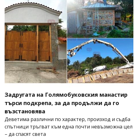
Задругата на Голямобуковския манастир
търси подкрепа, за да продължи да го
възстановява
Деветима различни по характер, произход и съдба
спътници тръгват към една почти невъзможна цел
– да спасят света