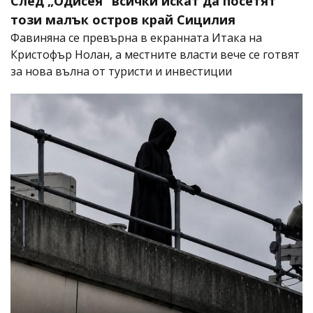
След „Одисея“ всички искат да посетят
този малък остров край Сицилия
Фавиняна се превърна в екранната Итака на
Кристофър Нолан, а местните власти вече се готвят
за нова вълна от туристи и инвестиции