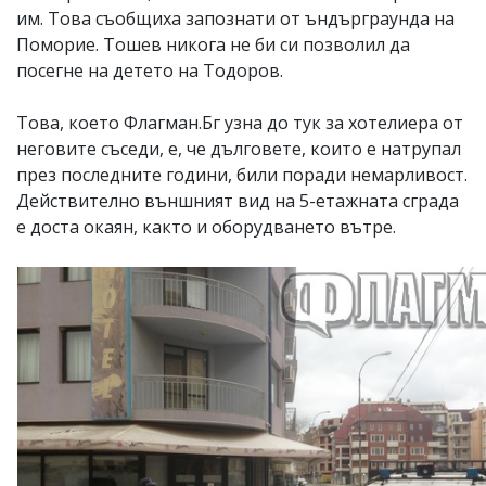
им. Това съобщиха запознати от ъндърграунда на
Поморие. Тошев никога не би си позволил да
посегне на детето на Тодоров.
Това, което Флагман.Бг узна до тук за хотелиера от
неговите съседи, е, че дълговете, които е натрупал
през последните години, били поради немарливост.
Действително външният вид на 5-етажната сграда
е доста окаян, както и оборудването вътре.