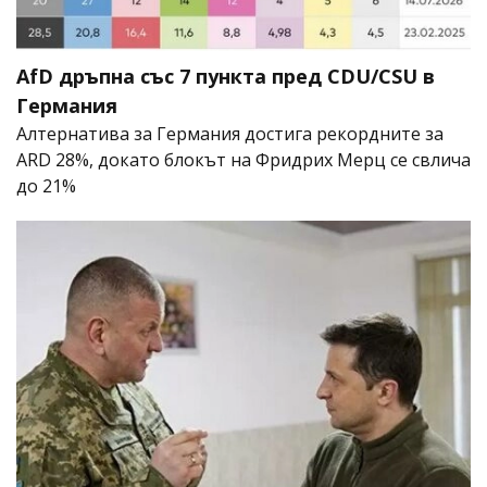
AfD дръпна със 7 пункта пред CDU/CSU в
Германия
Алтернатива за Германия достига рекордните за
ARD 28%, докато блокът на Фридрих Мерц се свлича
до 21%