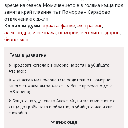
време на сеанса. Момиченцето е в голяма къща под
Коментарите
земята край главния път Поморие – Сарафово,
под
статиите
отвлечена е с джип
се
Ключови думи:
врачка
,
фатме
,
екстрасенс
,
въвеждат
александра
,
изчезнала
,
поморие
,
веселин тодоров
,
от
читателите
бизнесмен
и
редакцията
не
Тема в развитие
носи
отговорност
Продават хотела в Поморие на зетя на убийцата
за
Атанаска
тях!
Ако
Атанаска към почернените родители от Поморие:
откриете
Много съжалявам за Алекс, тя беше прекрасно дете
обиден
(обновена)
за
вас
Бащата на удушената Алекс: 40 дни жена ми снове от
коментар,
къщи до гробищата и обратно, а убийцата яде и спи
моля
спокойна
сигнализирайте
ни!
виж още