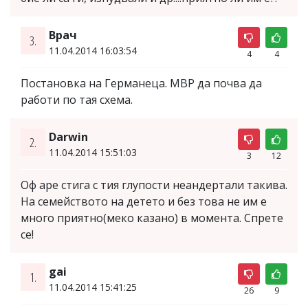
Врач
3.
11.04.2014 16:03:54
4
4
Постановка на Германеца. МВР да почва да
работи по тая схема.
Darwin
2.
11.04.2014 15:51:03
3
12
Оф аре стига с тия глупости неандертали такива.
На семейството на детето и без това не им е
много приятно(меко казано) в момента. Спрете
се!
gai
1.
11.04.2014 15:41:25
26
9