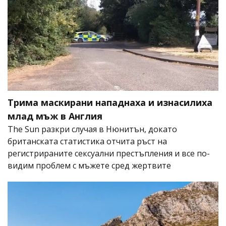
Трима маскирани нападнаха и изнасилиха
млад мъж в Англия
The Sun разкри случая в Нюнитън, докато
британската статистика отчита ръст на
регистрираните сексуални престъпления и все по-
видим проблем с мъжете сред жертвите