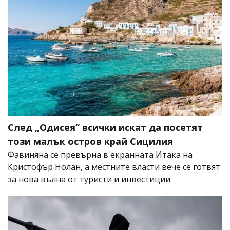
След „Одисея“ всички искат да посетят
този малък остров край Сицилия
Фавиняна се превърна в екранната Итака на
Кристофър Нолан, а местните власти вече се готвят
за нова вълна от туристи и инвестиции