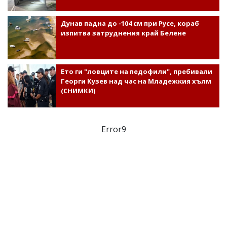
Дунав падна до -104 см при Русе, кораб
изпитва затруднения край Белене
Ето ги "ловците на педофили", пребивали
Георги Кузев над час на Младежкия хълм
(СНИМКИ)
Error9