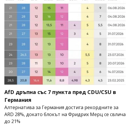
AfD дръпна със 7 пункта пред CDU/CSU в
Германия
Алтернатива за Германия достига рекордните за
ARD 28%, докато блокът на Фридрих Мерц се свлича
до 21%