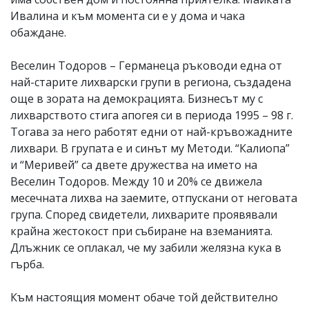
Ивалина и към момента си е у дома и чака
обаждане.
Веселин Тодоров – Германеца ръководи една от
най-старите лихварски групи в региона, създадена
още в зората на демокрацията. Бизнесът му с
лихварството стига апогея си в периода 1995 – 98 г.
Тогава за него работят едни от най-кръвожадните
лихвари. В групата е и синът му Методи. “Калиопа”
и “Меривей” са двете дружества на името на
Веселин Тодоров. Между 10 и 20% се движела
месечната лихва на заемите, отпускани от неговата
група. Според свидетели, лихварите проявявали
крайна жестокост при събиране на вземанията.
Длъжник се оплакал, че му забили желязна кука в
гърба.
Към настоящия момент обаче той действително