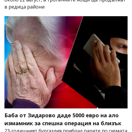
в редица райони
Баба от Зидарово даде 5000 евро на ало
измамник за спешна операция на близък
23-годишният бургазлия прибрал парите по схемата