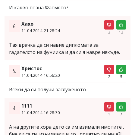
И какво позна Фатмето?
Xaxo
6.
11.04.2014 21:28:24
2
12
Тая врачка да си навие дипломата за
гадателсто на фуниика и да си я навре някъде.
Христос
5.
11.04.2014 16:56:20
2
5
Всеки да си получи заслуженото.
1111
4.
11.04.2014 16:28:30
1
7
А на другите хора дето са им взимали имотите ,
бие ли са ги, изнудвали и др....приятно ли им е?!