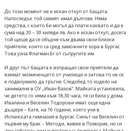
До този момент не е искан откуп от бащата.
Напоследък той самият имал дългове. Няма
средства, с които би могъл да плати каквато и да е
сума над 20 – 30 хиляди лв. Ако е искан откуп, досега
той щеше да се обърне към двама свои близки
приятели, които са сред заможните хора в Бургас.
Това узна Флагман.Бг от съпругите им.
И друг път бащата е изпращал свои приятели да
вземат момиченцето от училище и затова то не се
е подвоумило да тръгне. Следобед то ходело на
занималня в ОУ „Иван Вазов“. Майката установила,
че детето го няма към 18,30 часа, тя си била у дома.
Ивалина и Веселин Тодорови имат още една
дъщеря – Катя, на 16 години, която учи в
Испанската гимназия в Бургас. Синът на Веселин от
първия му брак – Методи, живее в Поморие, но си
има собствен дом и постоянна приятелка. Майката