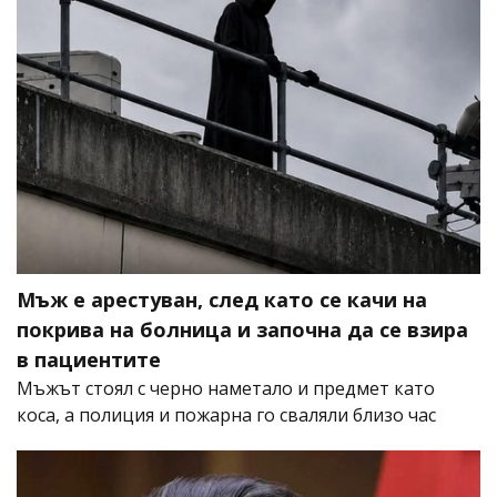
Мъж е арестуван, след като се качи на
покрива на болница и започна да се взира
в пациентите
Мъжът стоял с черно наметало и предмет като
коса, а полиция и пожарна го сваляли близо час