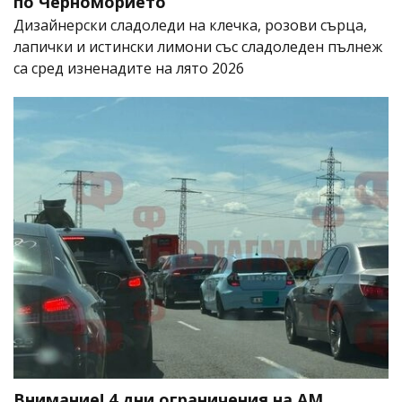
по Черноморието
Дизайнерски сладоледи на клечка, розови сърца,
лапички и истински лимони със сладоледен пълнеж
са сред изненадите на лято 2026
Внимание! 4 дни ограничения на АМ