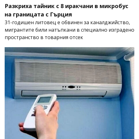
Разкриха тайник с 8 иракчани в микробус
на границата с Гърция
31-годишен литовец е обвинен за каналджийство,
мигрантите били натъпкани в специално изградено
пространство в товарния отсек