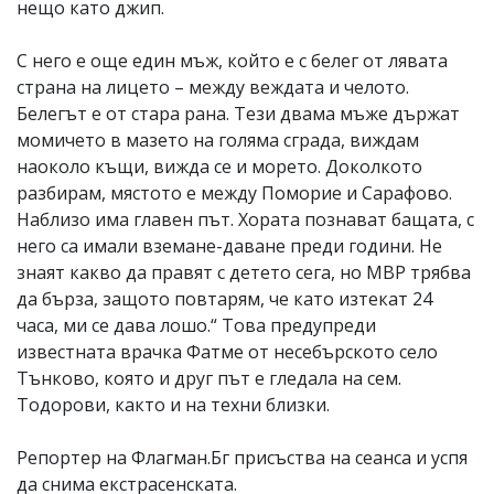
нещо като джип.
С него е още един мъж, който е с белег от лявата
страна на лицето – между веждата и челото.
Белегът е от стара рана. Тези двама мъже държат
момичето в мазето на голяма сграда, виждам
наоколо къщи, вижда се и морето. Доколкото
разбирам, мястото е между Поморие и Сарафово.
Наблизо има главен път. Хората познават бащата, с
него са имали вземане-даване преди години. Не
знаят какво да правят с детето сега, но МВР трябва
да бърза, защото повтарям, че като изтекат 24
часа, ми се дава лошо.“ Това предупреди
известната врачка Фатме от несебърското село
Тънково, която и друг път е гледала на сем.
Тодорови, както и на техни близки.
Репортер на Флагман.Бг присъства на сеанса и успя
да снима екстрасенската.