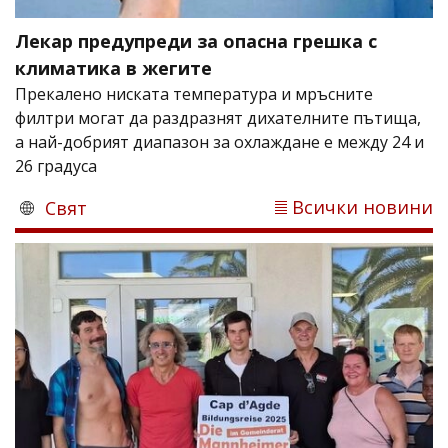
Лекар предупреди за опасна грешка с
климатика в жегите
Прекалено ниската температура и мръсните
филтри могат да раздразнят дихателните пътища,
а най-добрият диапазон за охлаждане е между 24 и
26 градуса
Всички новини
Свят