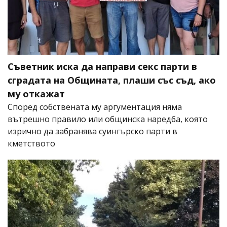
Съветник иска да направи секс парти в
сградата на Общината, плаши със съд, ако
му откажат
Според собствената му аргументация няма
вътрешно правило или общинска наредба, която
изрично да забранява суингърско парти в
кметството