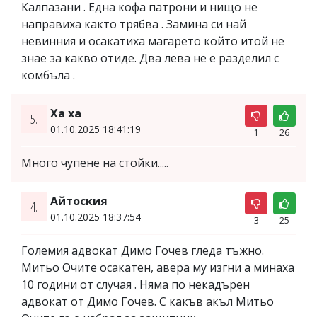
Калпазани . Една кофа патрони и нищо не
направиха както трябва . Замина си най
невинния и осакатиха магарето който итой не
знае за какво отиде. Два лева не е разделил с
комбъла .
Ха ха
5.
01.10.2025 18:41:19
1
26
Много чупене на стойки.....
Айтоския
4.
01.10.2025 18:37:54
3
25
Големия адвокат Димо Гочев гледа тъжно.
Митьо Очите осакатен, авера му изгни а минаха
10 години от случая . Няма по некадърен
адвокат от Димо Гочев. С какъв акъл Митьо