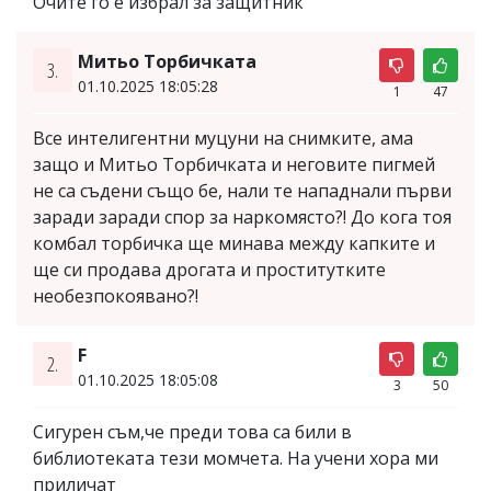
Очите го е избрал за защитник
Митьо Торбичката
3.
01.10.2025 18:05:28
1
47
Все интелигентни муцуни на снимките, ама
защо и Митьо Торбичката и неговите пигмей
не са съдени също бе, нали те нападнали първи
заради заради спор за наркомясто?! До кога тоя
комбал торбичка ще минава между капките и
ще си продава дрогата и проститутките
необезпокоявано?!
F
2.
01.10.2025 18:05:08
3
50
Сигурен съм,че преди това са били в
библиотеката тези момчета. На учени хора ми
приличат