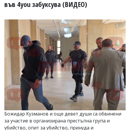
УКРАЙНА
във 4you забуксува (ВИДЕО)
СПОРТ
РАЗСЛЕДВАНЕ
БИЗНЕС
ЮГ
Управители:
Веселин
Василев,
email:
v.vasilev@flagman.bg
Катя
Касабова,
еmail:
k.kassabova@flagman.bg
Главен
редактор:
Иван
Божидар Кузманов и още девет души са обвинени
Колев,
за участие в организирана престъпна група и
email:
office@flagman.bg
убийство, опит за убийство, принуда и