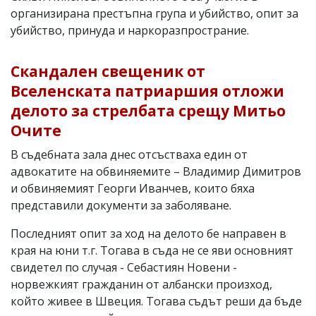
организирана престъпна група и убийство, опит за
убийство, принуда и наркоразпространие.
Скандален свещеник от
Вселенската патриаршия отложи
делото за стрелбата срещу Митьо
Очите
В съдебната зала днес отсъстваха един от
адвокатите на обвиняемите – Владимир Димитров
и обвиняемият Георги Иванчев, които бяха
представили документи за заболяване.
Последният опит за ход на делото бе направен в
края на юни т.г. Тогава в съда не се яви основният
свидетел по случая - Себастиян Новени -
норвежкият гражданин от албански произход,
който живее в Швеция. Тогава съдът реши да бъде