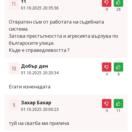
11
11.
01.10.2025 20:35:36
0
28
Отвратен съм от работата на съдебната
система.
Затова престъпността и агресията върлува по
българските улици.
Къде е справедливостта ?
Добър ден
10.
01.10.2025 20:20:34
0
8
Егати изненадата
Захар Бахар
9.
01.10.2025 20:00:23
0
11
туй на сватба ми прилича