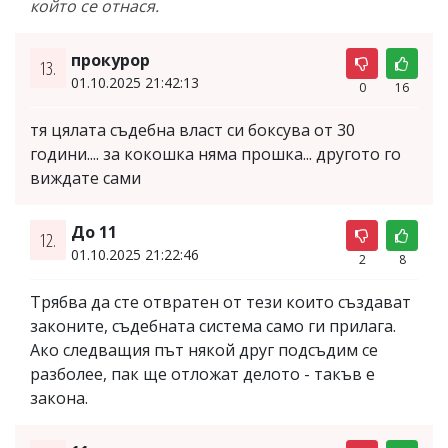
който се отнася.
прокурор
13.
01.10.2025 21:42:13
0
16
тя цялата съдебна власт си боксува от 30
години.... за кокошка няма прошка... другото го
виждате сами
До 11
12.
01.10.2025 21:22:46
2
8
Трябва да сте отвратен от тези които създават
законите, съдебната система само ги прилага.
Ако следващия път някой друг подсъдим се
разболее, пак ще отложат делото - такъв е
закона.