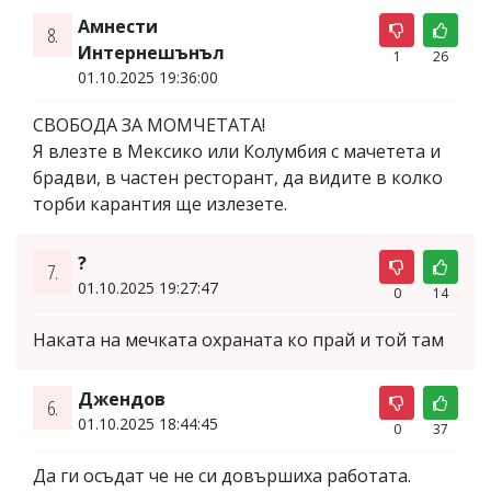
Амнести
8.
Интернешънъл
1
26
01.10.2025 19:36:00
СВОБОДА ЗА МОМЧЕТАТА!
Я влезте в Мексико или Колумбия с мачетета и
брадви, в частен ресторант, да видите в колко
торби карантия ще излезете.
?
7.
01.10.2025 19:27:47
0
14
Наката на мечката охраната ко прай и той там
Джендов
6.
01.10.2025 18:44:45
0
37
Да ги осъдат че не си довършиха работата.