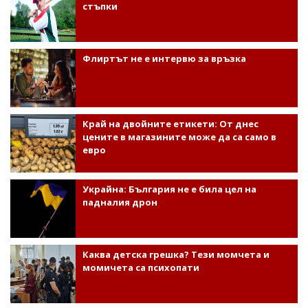
стъпки
Флиртът не е интервю за връзка
Край на двойните етикети: От днес
цените в магазините може да са само в
евро
Украйна: България не е била цел на
падналия дрон
Каква детска грешка? Тези момчета и
момичета са психопати