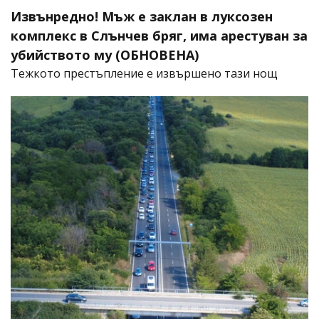
Извънредно! Мъж е заклан в луксозен
комплекс в Слънчев бряг, има арестуван за
убийството му (ОБНОВЕНА)
​Тежкото престъпление е извършено тази нощ