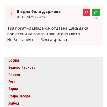
В една бяла държава
1.
01.10.2025 17:42:29
3
62
Тия приятни младежи- отдавна щяха да са
приютени на топло и защитено място .
Но България не е бяла държава.
София
Велико Търново
Плевен
Русе
Варна
Стара Загора
Ямбол