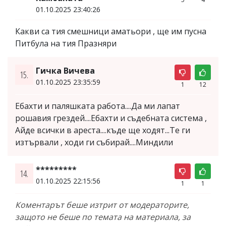
01.10.2025 23:40:26
Какви са тия смешници аматьори , ще им пусна
Питбула на тия Празняри
Гичка Вичева
15.
01.10.2025 23:35:59
1
12
Ебахти и паляшката работа....Да ми лапат
рошавия грездей....Ебахти и съдебната система ,
Айде всички в ареста....къде ще ходят...Те ги
изтървали , ходи ги събирай....Миндили
*********
14.
01.10.2025 22:15:56
1
1
Коментарът беше изтрит от модераторите,
защото не беше по темата на материала, за