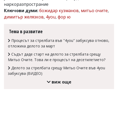
наркоразпространие
Коментарите
Ключови думи:
божидар кузманов
,
митьо очите
,
под
статиите
димитър желязков
,
4you
,
фор ю
се
въвеждат
от
Тема в развитие
читателите
и
Процесът за стрелбата във "4you" забуксува отново,
редакцията
отложиха делото за март
не
носи
Съдът даде старт на делото за стрелбата срещу
отговорност
Митьо Очите. Това ли е процесът на десетилетието?
за
тях!
Делото за стрелбата срещу Митьо Очите във 4you
Ако
забуксува (ВИДЕО)
откриете
виж още
обиден
за
вас
коментар,
моля
сигнализирайте
ни!