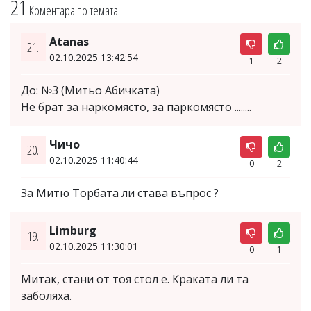
21
Коментара по темата
Atanas
21.
02.10.2025 13:42:54
1
2
До: №3 (Митьо Абичката)
Не брат за наркомясто, за паркомясто ........
Чичо
20.
02.10.2025 11:40:44
0
2
За Митю Торбата ли става въпрос ?
Limburg
19.
02.10.2025 11:30:01
0
1
Митак, стани от тоя стол е. Краката ли та
заболяха.