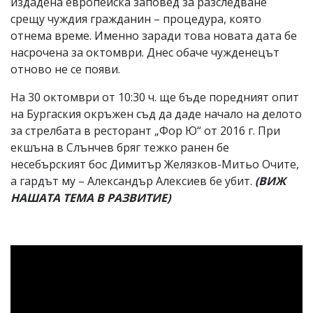
издадена европейска заповед за разследване
срещу чуждия гражданин – процедура, която
отнема време. Именно заради това новата дата бе
насрочена за октомври. Днес обаче чужденецът
отново не се появи.
На 30 октомври от 10:30 ч. ще бъде поредният опит
на Бургаския окръжен съд да даде начало на делото
за стрелбата в ресторант „Фор Ю“ от 2016 г. При
екшъна в Слънчев бряг тежко ранен бе
несебърският бос Димитър Желязков-Митьо Очите,
а гардът му – Александър Алексиев бе убит.
(ВИЖ
НАШАТА ТЕМА В РАЗВИТИЕ)