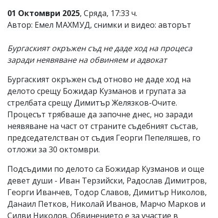
01 Октомври 2025
, Сряда, 17:33 ч.
Автор: Емел МАХМУД, снимки и видео: авторът
Бургаският окръжен съд не даде ход на процеса
заради неявяване на обвиняем и адвокат
Бургаският окръжен съд отново не даде ход на
делото срещу Божидар Кузманов и групата за
стрелбата срещу Димитър Желязков-Очите.
Процесът трябваше да започне днес, но заради
неявяване на част от страните съдебният състав,
председателстван от съдия Георги Пепеляшев, го
отложи за 30 октомври.
Подсъдими по делото са Божидар Кузманов и още
девет души - Иван Терзийски, Радослав Димитров,
Георги Иванчев, Тодор Славов, Димитър Николов,
Данаил Петков, Николай Иванов, Марчо Марков и
Силви Николов. Обвинението е за участие в