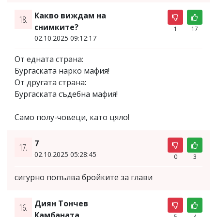
Какво виждам на
18.
снимките?
1
17
02.10.2025 09:12:17
От едната страна:
Бургаската нарко мафия!
От другата страна:
Бургаската съдебна мафия!
Само полу-човеци, като цяло!
7
17.
02.10.2025 05:28:45
0
3
сигурно попълва бройките за глави
Диян Тончев
16.
Камбаната
5
4