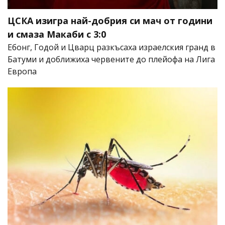
ЦСКА изигра най-добрия си мач от години
и смаза Макаби с 3:0
Ебонг, Годой и Цварц разкъсаха израелския гранд в
Батуми и доближиха червените до плейофа на Лига
Европа