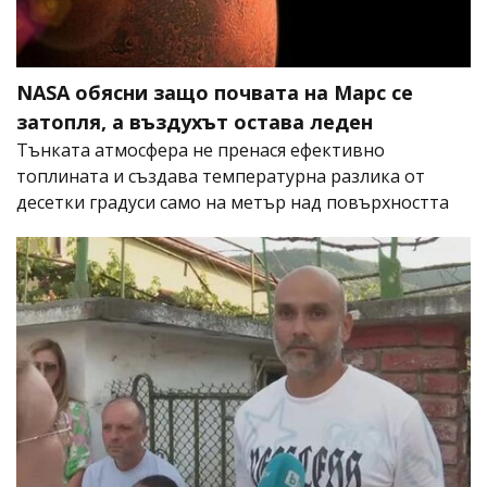
NASA обясни защо почвата на Марс се
затопля, а въздухът остава леден
Тънката атмосфера не пренася ефективно
топлината и създава температурна разлика от
десетки градуси само на метър над повърхността