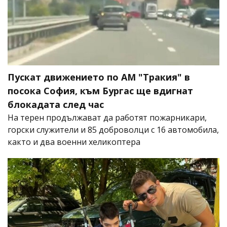
Пускат движението по АМ "Тракия" в
посока София, към Бургас ще вдигнат
блокадата след час
На терен продължават да работят пожарникари,
горски служители и 85 доброволци с 16 автомобила,
както и два военни хеликоптера