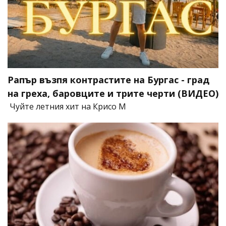
Рапър възпя контрастите на Бургас - град
на греха, баровците и трите черти (ВИДЕО)
Чуйте летния хит на Крисо М