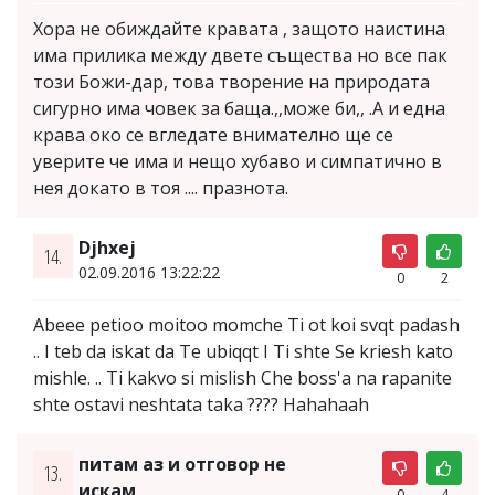
Хора не обиждайте кравата , защото наистина
има прилика между двете същества но все пак
този Божи-дар, това творение на природата
сигурно има човек за баща.,,може би,, .А и една
крава око се вгледате внимателно ще се
уверите че има и нещо хубаво и симпатично в
нея докато в тоя .... празнота.
Djhxej
14.
02.09.2016 13:22:22
0
2
Abeee petioo moitoo momche Ti ot koi svqt padash
.. I teb da iskat da Te ubiqqt I Ti shte Se kriesh kato
mishle. .. Ti kakvo si mislish Che boss'a na rapanite
shte ostavi neshtata taka ???? Hahahaah
питам аз и отговор не
13.
искам
0
4