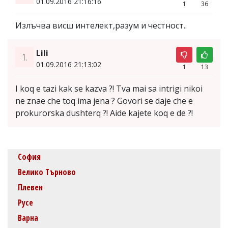
01.09.2016 21:16:16
1
36
Излъчва висш интелект,разум и честност..
Lili
1.
01.09.2016 21:13:02
1
13
I koq e tazi kak se kazva ?! Tva mai sa intrigi nikoi
ne znae che toq ima jena ? Govori se daje che e
prokurorska dushterq ?! Aide kajete koq e de ?!
София
Велико Търново
Плевен
Русе
Варна