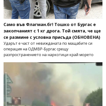
Само във Флагман.бг! Тошко от Бургас е
закопчаният с 1 кг дрога. Той смята, че ще
се размине с условна присъда (ОБНОВЕНА)
Ударът е част от невижданата по мащабите си
операция на ОДМВР-Бургас срещу
разпространението на наркотици край морето