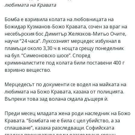
любимата на Кравата
Бомба е взривила колата на любовницата на
Божидар Кузманов-Божо Кравата, сочен за враг на
несебърския бос Димитър Желязков-Митьо Очите,
научи “24 часа”. Луксозният мерцедес избухнал в
пламъци около 3,30 ч в нощта срещу понеделник
на бул. “Симеоновско шосе”. Според
криминалистите под колата били поставени 400 г
взривно вещество.
Мерцедесът по документи се водел на майката на
любимата на Божо Кравата, казаха от полицията.
Въпреки това зад волана сядала дъщеря ѝ.
Преди месец младата жена роди наследник на Божо
Кравата. “Бомбата не е била с цел убийство, а за
сплашване”, казаха разследващи. Софийската
градска прокуратура води разследване срещу