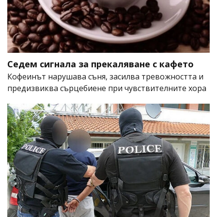
Седем сигнала за прекаляване с кафето
Кофеинът нарушава съня, засилва тревожността и
предизвиква сърцебиене при чувствителните хора