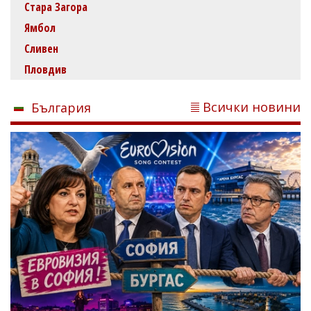
Стара Загора
Ямбол
Сливен
Пловдив
Всички новини
България