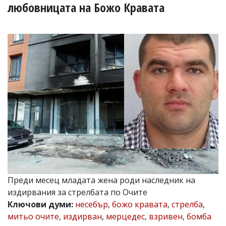
УКРАЙНА
любовницата на Божо Кравата
СПОРТ
РАЗСЛЕДВАНЕ
БИЗНЕС
ЮГ
Управители:
Веселин
Василев,
email:
v.vasilev@flagman.bg
Катя
Касабова,
еmail:
k.kassabova@flagman.bg
Главен
Преди месец младата жена роди наследник на
редактор:
издирвания за стрелбата по Очите
Иван
Колев,
Ключови думи:
несебър
,
божо кравата
,
стрелба
,
email:
митьо очите
,
издирван
,
мерцедес
,
взривен
,
бомба
office@flagman.bg