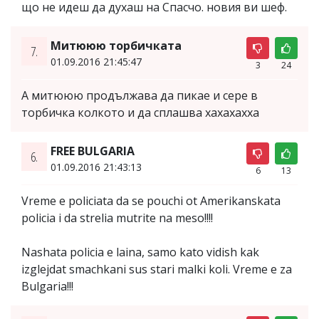
що не идеш да духаш на Спасчо. новия ви шеф.
Митююю торбичката
7.
01.09.2016 21:45:47
3
24
А митююю продължава да пикае и сере в
торбичка колкото и да сплашва хахахахха
FREE BULGARIA
6.
01.09.2016 21:43:13
6
13
Vreme e policiata da se pouchi ot Amerikanskata
policia i da strelia mutrite na meso!!!!
Nashata policia e laina, samo kato vidish kak
izglejdat smachkani sus stari malki koli. Vreme e za
Bulgaria!!!