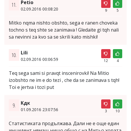
Petio
11.
02.09.2016 00:08:20
9
5
Mitko nqma nishto obshto, sega e ranen choveka
tochno s teq shte se zanimava ! Gledaite gi tqh nali
sa nevinni za kvo sa se skrili kato mishki!
Lili
10.
02.09.2016 00:06:59
12
4
Teq sega sami si pravqt inscenirovki! Na Mitio
izobshto ne im e do tezi , che da se zanimava s tqh!
Toi e jertva i tozi put
Кдк
9.
01.09.2016 23:07:56
3
10
Статистиката продължава. Дали не е още един
инцидент нямащ нищо общо с на Митьо хората.