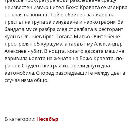
неизвестен извършител. Божо Кравата се издирва
от края на юни т.г. Той е обвинен за лидер на
престъпна група за изнудване и наркотрафик. За
бандата му се разбра след стрелбата в ресторант
4you в Слънчев бряг. Тогава Митьо Очите беше
прострелян с 5 куршума, а гардът му Александър
Алексиев - убит. В нощта, когато адската машина
взривила колата на жената на Божо Кравата, по-
рано в Студентски град изгорели други два
автомобила. Според разследващите между двата
случая няма общо.
В категории:
Несебър