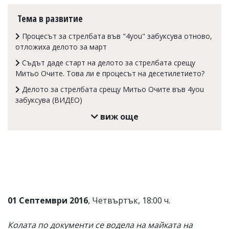
Коментарите
Тема в развитие
под
статиите
Процесът за стрелбата във "4you" забуксува отново,
се
отложиха делото за март
въвеждат
от
Съдът даде старт на делото за стрелбата срещу
читателите
Митьо Очите. Това ли е процесът на десетилетието?
и
редакцията
Делото за стрелбата срещу Митьо Очите във 4you
не
забуксува (ВИДЕО)
носи
отговорност
виж още
за
тях!
Ако
откриете
обиден
за
вас
коментар,
моля
01 Септември 2016
, Четвъртък, 18:00 ч.
сигнализирайте
ни!
Колата по документи се водела на майката на