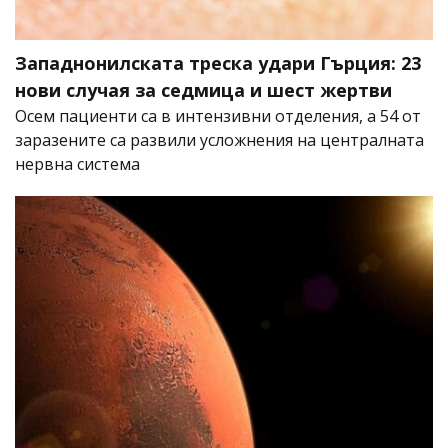
Западнонилската треска удари Гърция: 23
нови случая за седмица и шест жертви
Осем пациенти са в интензивни отделения, а 54 от
заразените са развили усложнения на централната
нервна система