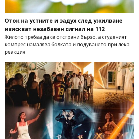
Оток на устните и задух след ужилване
изискват незабавен сигнал на 112
Жилото трябва да се отстрани бързо, а студеният
компрес намалява болката и подуването при лека
реакция