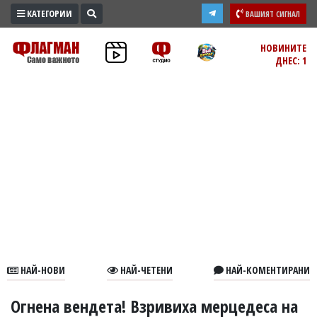
КАТЕГОРИИ
ВАШИЯТ СИГНАЛ
ПРОМО
НОВИНИТЕ
ДНЕС: 1
ЗОНА
ИЗБОРИ
2026
ПРАКТИЧНО
КУЛТУРА
ЗДРАВЕ
ПОЛИТИКА
ОБЩИНИ
ОБЩЕСТВО
ЛАЙФСТАЙЛ
НАЙ-НОВИ
НАЙ-ЧЕТЕНИ
НАЙ-КОМЕНТИРАНИ
ВОЙНАТА
В
Огнена вендета! Взривиха мерцедеса на