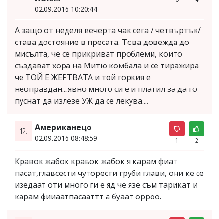
02.09.2016 10:20:44
А защо от неделя вечерта чак сега / четвъртък/
става достояние в пресата. Това довежда до
мисълта, че се прикриват проблеми, които
създават хора на Митю комбала и се тиражира
че ТОЙ Е ЖЕРТВАТА и той горкия е
неоправдан....явно много си е и платил за да го
пуснат да излезе УЖ да се лекува....
Американецо
12.
02.09.2016 08:48:59
1
2
Кравок жабок кравок жабок я карам фиат
пасат,главсести чуторести груби глави, они ке се
изедаат оти много ги е яд че язе съм тарикат и
карам фииаатпасааттт а буаат орроо.