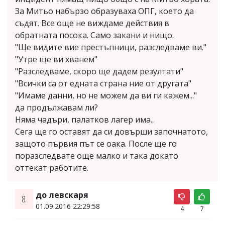
За Митьо набързо образуваха ОПГ, което да
съдят. Все още не виждаме действия в
обратната посока. Само закани и нищо.
"Ще видите вие престъпници, разследваме ви."
"Утре ще ви хванем"
"Разследваме, скоро ще дадем резултати"
"Всички са от едната страна ние от другата"
"Имаме данни, но не можем да ви ги кажем..."
да продължавам ли?
Няма чадъри, палатков лагер има..
Сега ще го оставят да си довърши започнатото,
защото първия път се оака. После ще го
поразследвате още малко и така докато
оттекат работите.
до левскаря
8.
01.09.2016 22:29:58
4
7