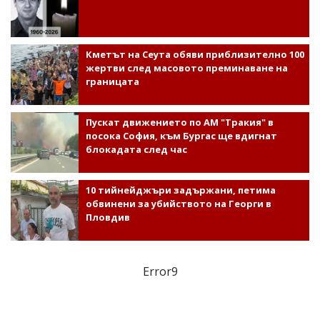
Кметът на Сеута обяви приблизително 100
жертви след масовото преминаване на
границата
Пускат движението по АМ "Тракия" в
посока София, към Бургас ще вдигнат
блокадата след час
10 тийнейджъри задържани, петима
обвинени за убийството на Георги в
Пловдив
Error9