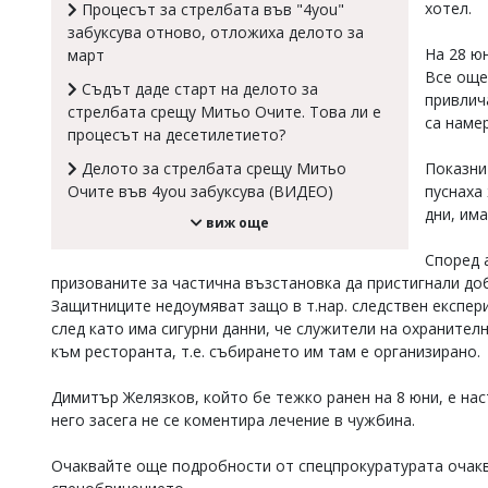
хотел.
Процесът за стрелбата във "4you"
Коментарите
забуксува отново, отложиха делото за
под
На 28 ю
март
статиите
Все още
се
Съдът даде старт на делото за
привлич
въвеждат
стрелбата срещу Митьо Очите. Това ли е
от
са намер
процесът на десетилетието?
читателите
и
Показни
Делото за стрелбата срещу Митьо
редакцията
пуснаха
Очите във 4you забуксува (ВИДЕО)
не
дни, има
носи
виж още
отговорност
за
Според 
тях!
призованите за частична възстановка да пристигнали доб
Ако
Защитниците недоумяват защо в т.нар. следствен експер
откриете
след като има сигурни данни, че служители на охранител
обиден
към ресторанта, т.е. събирането им там е организирано.
за
вас
коментар,
Димитър Желязков, който бе тежко ранен на 8 юни, е нас
моля
него засега не се коментира лечение в чужбина.
сигнализирайте
ни!
Очаквайте още подробности от спецпрокуратурата очакв