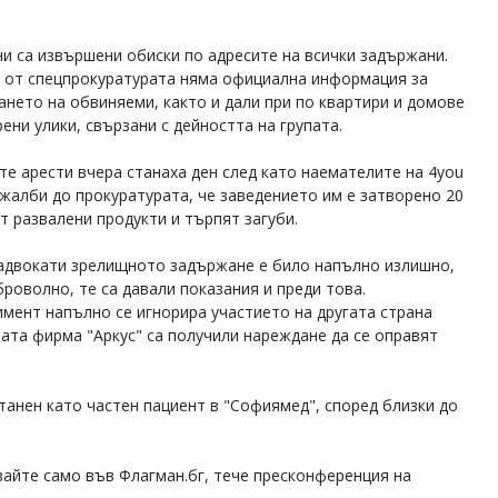
ни са извършени обиски по адресите на всички задържани.
 от спецпрокуратурата няма официална информация за
ането на обвиняеми, както и дали при по квартири и домове
ени улики, свързани с дейността на групата.
те арести вчера станаха ден след като наемателите на 4you
 жалби до прокуратурата, че заведението им е затворено 20
т развалени продукти и търпят загуби.
адвокати зрелищното задържане е било напълно излишно,
роволно, те са давали показания и преди това.
имент напълно се игнорира участието на другата страна
ната фирма "Аркус" са получили нареждане да се оправят
танен като частен пациент в "Софиямед", според близки до
айте само във Флагман.бг, тече пресконференция на