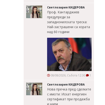
Светлозария КИДЕРОВА
Проф. Кантарджиев
предупреди за
западнонилската треска:
Най-застрашени са хората
над 60 години
08/08/2026, Събота 12:30
1
Светлозария КИДЕРОВА
Нова пречка пред сделките
с имоти: Искат енергиен
сертификат при продажба
и наем