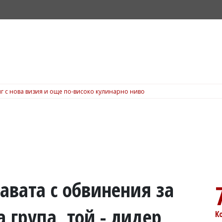
г с нова визия и още по-високо кулинарно ниво
равата с обвинения за
 група, той - лидер
К