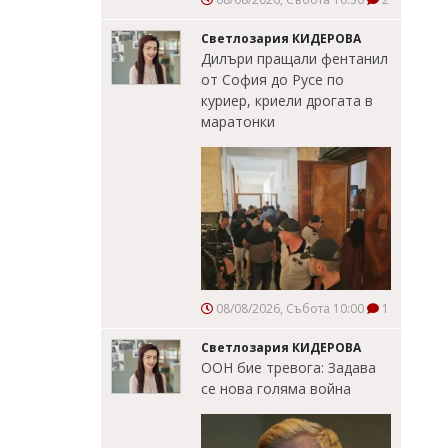
Светлозария КИДЕРОВА
Дилъри пращали фентанил
от София до Русе по
куриер, криели дрогата в
маратонки
08/08/2026, Събота 10:00
1
Светлозария КИДЕРОВА
ООН бие тревога: Задава
се нова голяма война