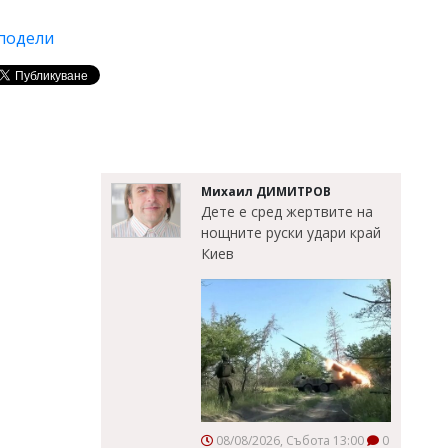
подели
Михаил ДИМИТРОВ
Дете е сред жертвите на
нощните руски удари край
Киев
08/08/2026, Събота 13:00
0