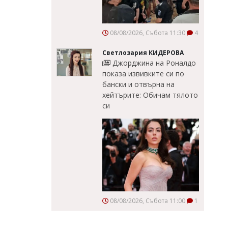
08/08/2026, Събота 11:30
4
Светлозария КИДЕРОВА
Джорджина на Роналдо
показа извивките си по
бански и отвърна на
хейтърите: Обичам тялото
си
08/08/2026, Събота 11:00
1