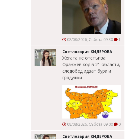
08/08/2026, Събота 09:30
1
Светлозария КИДЕРОВА
Жегата не отстъпва:
Оранжев код в 21 области,
следобед идват бури и
градушки
08/08/2026, Събота 09:00
0
Светлозария КИДЕРОВА