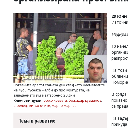
УКРАЙНА
СПОРТ
29 Юни 
РАЗСЛЕДВАНЕ
Източни
БИЗНЕС
Издирва
ЮГ
10 наче
Управители:
организ
Веселин
разпрос
Василев,
email:
На този
v.vasilev@flagman.bg
обявени
Катя
Поморие
Касабова,
Показните арести станаха ден след като наемателите
еmail:
k.kassabova@flagman.bg
на 4you пуснаха жалби до прокуратурата, че
В сряда
заведението им е затворено 20 дни
Главен
показно
Ключови думи:
божо кравата
,
божидар кузманов
,
редактор:
стрелец
,
митьо очите
,
марчо марчев
се пред
Иван
Колев,
На задъ
email:
Тема в развитие
office@flagman.bg
принуда