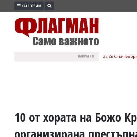
КАТЕГОРИИ
ПРОМО
ЗОНА
ИЗБОРИ
2026
ПРАКТИЧНО
НАКРАТКО
Za Zú Слънчев бря
КУЛТУРА
ЗДРАВЕ
ПОЛИТИКА
ОБЩИНИ
ОБЩЕСТВО
ЛАЙФСТАЙЛ
10 от хората на Божо К
ВОЙНАТА
организирана престъпна
В