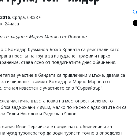
С
2016
, Сряда, 04:38 ч.
к: 24часа
т го заедно с Марчо Марчев от Поморие
ло с Божидар Кузманов-Божо Кравата са действали като
ирана престъпна група за изнудване, трафик и нарко
транение, става ясно от повдигнатите днес обвинения.
 етап за участие в бандата са привлечени 8 мъже, двама са
 за издирване - самият Божидар и Марчо Марчев от
, станал известен с участието си в "Сървайвър".
 след частична възстановка на местопрестъплението
 бяха задържани 7 души, малко по-късно с адвокатите си са
али Силви Николов и Радослав Янков.
ржания Иван Терзийски е повдигнато обвинение и за
 на чужд туроператор да води туристи точно в определен