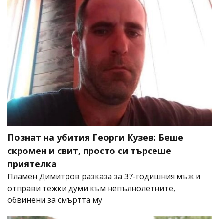
Познат на убития Георги Кузев: Беше
скромен и свит, просто си търсеше
приятелка
Пламен Димитров разказа за 37-годишния мъж и
отправи тежки думи към непълнолетните,
обвинени за смъртта му