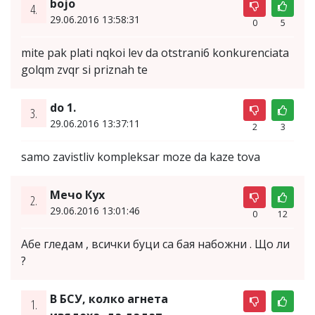
bojo
4.
29.06.2016 13:58:31
0
5
mite pak plati nqkoi lev da otstrani6 konkurenciata
golqm zvqr si priznah te
do 1.
3.
29.06.2016 13:37:11
2
3
samo zavistliv kompleksar moze da kaze tova
Мечо Кух
2.
29.06.2016 13:01:46
0
12
Абе гледам , всички буци са бая набожни . Що ли
?
В БСУ, колко агнета
1.