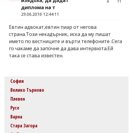
изядоха, да дадат
4
11
диплома на т
29.06.2016 12:44:11
Евтин адвокат,евтин пиар от негова
страна.Този некадърник, иска да му пишат
името по вестниците и върти телефоните .Сега
го чакаме да започне да дава интервюта.Ей
така се става известен.
София
Велико Търново
Плевен
Русе
Варна
Стара Загора