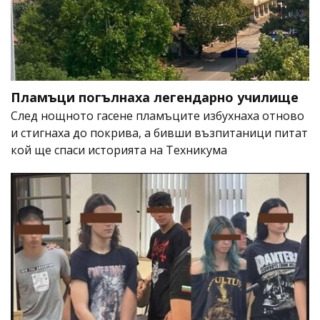
Пламъци погълнаха легендарно училище
След нощното гасене пламъците избухнаха отново
и стигнаха до покрива, а бивши възпитаници питат
кой ще спаси историята на Техникума