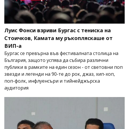
Луис Фонси взриви Бургас с тениска на
Стоичков, Камата му ръкопляскаше от
ВИП-а
Бургас се превърна във фестивалната столица на
България, защото успява да събира различни
публики в рамките на един сезон - от световни поп
звезди и легенди на 90-те до рок, джаз, хип-хоп,
поп-фолк, инфлуенсъри и тийнейджърска
аудитория