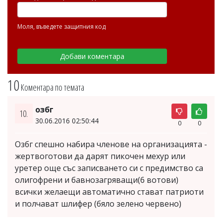
Моля, въведете защитния код
10
Коментара по темата
озбг
10.
30.06.2016 02:50:44
0
0
Озбг спешно набира членове на организацията -
жертвоготови да дарят пикочен мехур или
уретер още със записването си с предимство са
олигофрени и бавнозагряващи(6 вотови)
всички желаещи автоматично стават патриоти
и полчават шлифер (бяло зелено червено)