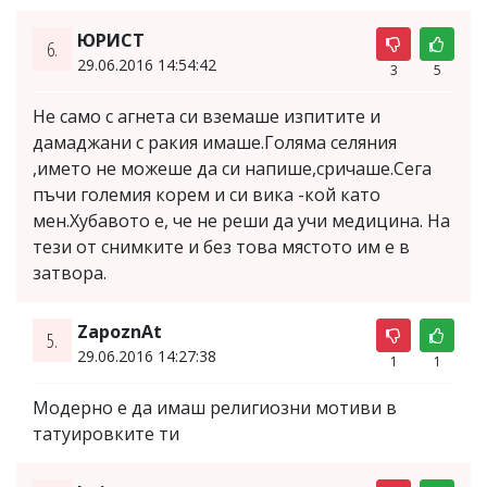
ЮРИСТ
6.
29.06.2016 14:54:42
3
5
Не само с агнета си вземаше изпитите и
дамаджани с ракия имаше.Голяма селяния
,името не можеше да си напише,сричаше.Сега
пъчи големия корем и си вика -кой като
мен.Хубавото е, че не реши да учи медицина. На
тези от снимките и без това мястото им е в
затвора.
ZapoznAt
5.
29.06.2016 14:27:38
1
1
Модерно е да имаш религиозни мотиви в
татуировките ти