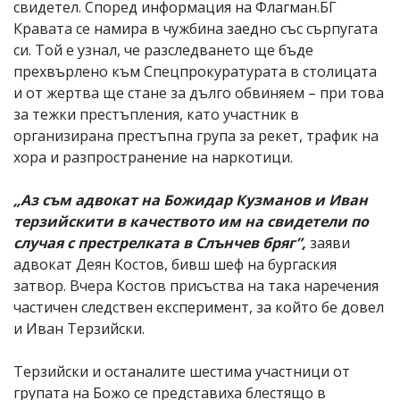
свидетел. Според информация на Флагман.БГ
Кравата се намира в чужбина заедно със сърпугата
си. Той е узнал, че разследването ще бъде
прехвърлено към Спецпрокуратурата в столицата
и от жертва ще стане за дълго обвиняем – при това
за тежки престъпления, като участник в
организирана престъпна група за рекет, трафик на
хора и разпространение на наркотици.
„Аз съм адвокат на Божидар Кузманов и Иван
терзийскити в качеството им на свидетели по
случая с престрелката в Слънчев бряг”,
заяви
адвокат Деян Костов, бивш шеф на бургаския
затвор. Вчера Костов присъства на така наречения
частичен следствен експеримент, за който бе довел
и Иван Терзийски.
Терзийски и останалите шестима участници от
групата на Божо се представиха блестящо в