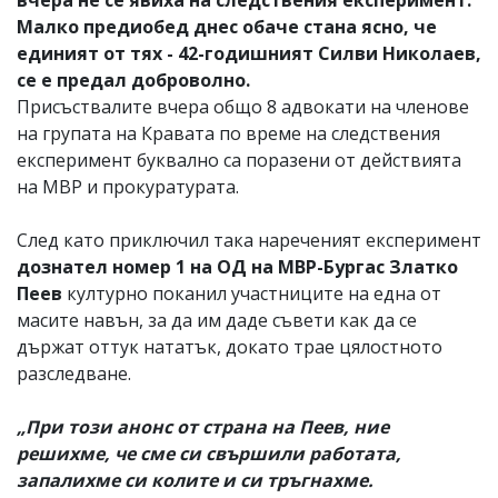
Малко предиобед днес обаче стана ясно, че
единият от тях - 42-годишният Силви Николаев,
се е предал доброволно.
Присъствалите вчера общо 8 адвокати на членове
на групата на Кравата по време на следствения
експеримент буквално са поразени от действията
на МВР и прокуратурата.
След като приключил така нареченият експеримент
дознател номер 1 на ОД на МВР-Бургас Златко
Пеев
културно поканил участниците на една от
масите навън, за да им даде съвети как да се
държат оттук нататък, докато трае цялостното
разследване.
„При този анонс от страна на Пеев, ние
решихме, че сме си свършили работата,
запалихме си колите и си тръгнахме.