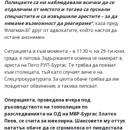
Полицаите са ни наблюдавали всички да се
отдалечим от мястото и тогава са пуснали
спецчастите и са извършили арестите – за да
нямаме възможност да реагираме”
, каза пред
Флагман.БГ друг от адвокатите, който настоя да
остане анонимен.
Ситуацията и към момента – в 11:30 ч. на 29-ти юни,
сряда, е патова. Задържаните осмина се намират в
ареста на Пето РУП-Бургас. Те трябва да поемат
към столицата, тъй като случаят вече е на
Спецпрокуратурата. За целта обаче трябва да им
повдигнат обвинения, а такива липсват.
Операцията, проведена вчера под
ръководството на топполицая по
разследванията на ОД на МВР-Бургас Златко
Пеев, се счита за ювелирна. Шансовете му оттук
нататък обаче да се сгромоляса от пиедестала