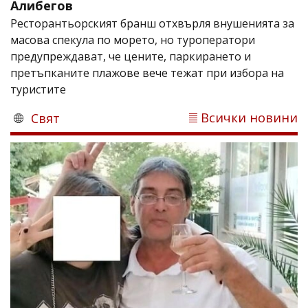
Алибегов
Ресторантьорският бранш отхвърля внушенията за
масова спекула по морето, но туроператори
предупреждават, че цените, паркирането и
претъпканите плажове вече тежат при избора на
туристите
Всички новини
Свят