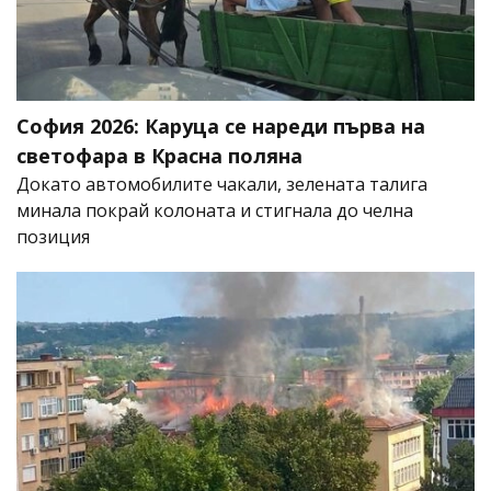
София 2026: Каруца се нареди първа на
светофара в Красна поляна
Докато автомобилите чакали, зелената талига
минала покрай колоната и стигнала до челна
позиция