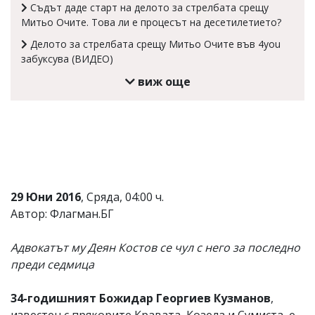
Съдът даде старт на делото за стрелбата срещу
Митьо Очите. Това ли е процесът на десетилетието?
Делото за стрелбата срещу Митьо Очите във 4you
забуксува (ВИДЕО)
виж още
29 Юни 2016
, Сряда, 04:00 ч.
Автор: Флагман.БГ
Адвокатът му Деян Костов се чул с него за последно
преди седмица
34-годишният Божидар Георгиев Кузманов
,
известен с прякорите Кравата, Козела и Сумиста, е