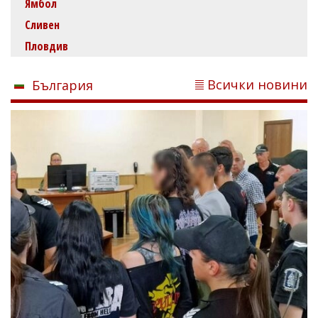
Ямбол
Сливен
Пловдив
Всички новини
България