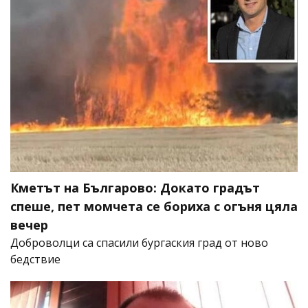
Кметът на Българово: Докато градът
спеше, пет момчета се бориха с огъня цяла
вечер
Доброволци са спасили бургаския град от ново
бедствие