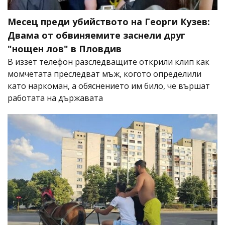
Месец преди убийството на Георги Кузев:
Двама от обвиняемите заснели друг
"нощен лов" в Пловдив
В иззет телефон разследващите открили клип как
момчетата преследват мъж, когото определили
като наркоман, а обяснението им било, че вършат
работата на държавата