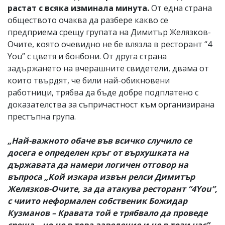
растат с всяка изминала минута.
От една страна
обществото очаква да разбере какво се
предприема срещу групата на Димитър Желязков-
Очите, която очевидно не бе влязла в ресторант “4
You” с цветя и бонбони. От друга страна
задържането на вчерашните свидетели, двама от
които твърдят, че били най-обикновени
работници, трябва да бъде добре подплатено с
доказателства за съпричастност към организирана
престъпна група.
„Най-важното обаче във всичко случило се
досега е определен кръг от върхушката на
държавата да намери логичен отговор на
въпроса „Кой изкара извън релси Димитър
Желязков-Очите, за да атакува ресторант “4You”,
с чиито неформален собственик Божидар
Кузманов – Кравата той е трябвало да проведе
среща – но не в това заведение и не в този час”,