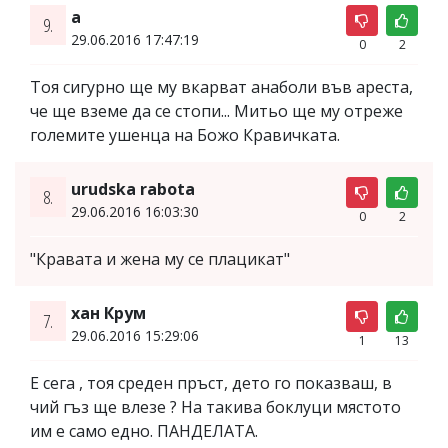
а
9.
29.06.2016 17:47:19
0
2
Тоя сигурно ще му вкарват анаболи във ареста,
че ще вземе да се стопи... Митьо ще му отреже
големите ушенца на Божо Кравичката.
urudska rabota
8.
29.06.2016 16:03:30
0
2
"Кравата и жена му се плацикат"
хан Крум
7.
29.06.2016 15:29:06
1
13
Е сега , тоя среден пръст, дето го показваш, в
чий гъз ще влезе ? На такива боклуци мястото
им е само едно. ПАНДЕЛАТА.