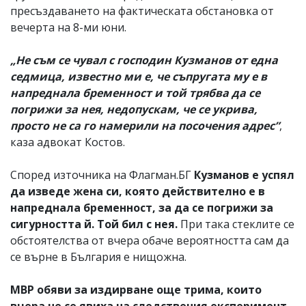
пресъздаването на фактическата обстановка от
вечерта на 8-ми юни.
„Не съм се чувал с господин Кузманов от една
седмица, известно ми е, че съпругата му е в
напреднала бременност и той трябва да се
погрижи за нея, недопускам, че се укрива,
просто не са го намерили на посочения адрес”
,
каза адвокат Костов.
Според източника на Флагман.БГ
Кузманов е успял
да изведе жена си, която действително е в
напреднала бременност, за да се погрижи за
сигурността й. Той бил с нея.
При така стеклите се
обстоятелства от вчера обаче вероятността сам да
се върне в България е нищожна.
МВР обяви за издирване още трима, които
вчера не се явиха на следствения експеримент.