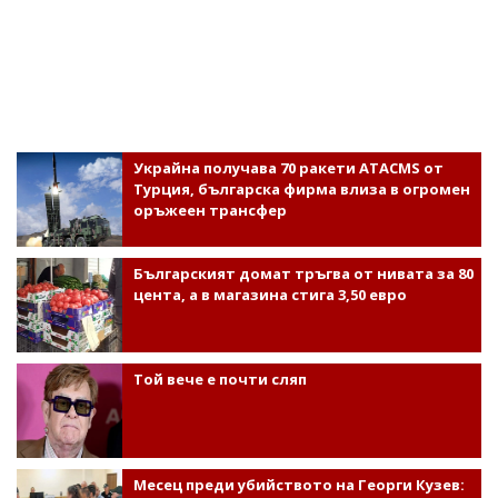
Украйна получава 70 ракети ATACMS от
Турция, българска фирма влиза в огромен
оръжеен трансфер
Българският домат тръгва от нивата за 80
цента, а в магазина стига 3,50 евро
Той вече е почти сляп
Месец преди убийството на Георги Кузев: