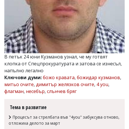
Коментарите
под
статиите
се
въвеждат
от
читателите
и
редакцията
не
В петък 24 юни Кузманов узнал, че му готвят
носи
клопка от Спецпрокуратурата и затова се изнесъл,
отговорност
за
напълно легално
тях!
Ключови думи:
божо кравата
,
божидар кузманов
,
Ако
митьо очите
,
димитър желязков очите
,
4 you
,
откриете
обиден
флагман
,
несебър
,
слънчев бряг
за
вас
коментар,
Тема в развитие
моля
сигнализирайте
Процесът за стрелбата във "4you" забуксува отново,
ни!
отложиха делото за март