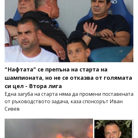
"Нафтата" се препъна на старта на
шампионата, но не се отказва от голямата
си цел - Втора лига
Една загуба на старта няма да промени поставената
от ръководството задача, каза спонсорът Иван
Сивев