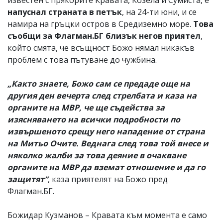
напуснал страната в петък
, на 24-ти юни, и се
намира на гръцки остров в Средиземно море.
Това
съобщи за Флагман.БГ близък негов приятел
,
който смята, че всъщност Божо нямал никакъв
проблем с това пътуване до чужбина.
„Както знаете, Божо сам се предаде още на
другия ден вечерта след стрелбата и каза на
органите на МВР, че ще съдейства за
изясняването на всички подробности по
извършеното срещу него нападение от страна
на Митьо Очите. Веднага след това той внесе и
няколко жалби за това деяние в очакване
органите на МВР да вземат отношение и да го
защитят”
, каза приятелят на Божо пред
Флагман.БГ.
Божидар Кузманов – Кравата към момента е само