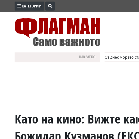
КАТЕГОРИИ
ПРОМО
ЗОНА
ИЗБОРИ
2026
ПРАКТИЧНО
НАКРАТКО
България е №1 в Е
КУЛТУРА
ЗДРАВЕ
ПОЛИТИКА
ОБЩИНИ
ОБЩЕСТВО
ЛАЙФСТАЙЛ
Като на кино: Вижте ка
ВОЙНАТА
Божидар Кузманов (ЕК
В