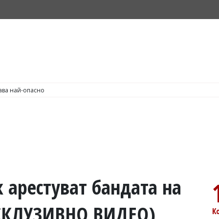
С по пушене на цигари
к арестуват бандата на
СКЛУЗИВНО ВИДЕО)
К