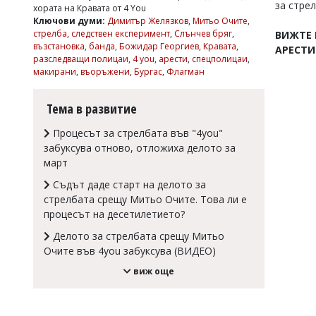
за стре
хората на Кравата от 4 You
Коментарите
Ключови думи:
Димитър Желязков
,
Митьо Очите
,
под
стрелба
,
следствен експеримент
,
Слънчев бряг
,
ВИЖТЕ 
статиите
възстановка
,
банда
,
Божидар Георгиев
,
Кравата
,
АРЕСТИ
се
разследващи полицаи
,
4 you
,
арести
,
спецполицаи
,
въвеждат
макирани
,
въоръжени
,
Бургас
,
Флагман
от
читателите
и
Тема в развитие
редакцията
не
Процесът за стрелбата във "4you"
носи
забуксува отново, отложиха делото за
отговорност
март
за
тях!
Съдът даде старт на делото за
Ако
стрелбата срещу Митьо Очите. Това ли е
откриете
процесът на десетилетието?
обиден
за
Делото за стрелбата срещу Митьо
вас
Очите във 4you забуксува (ВИДЕО)
коментар,
моля
виж още
сигнализирайте
ни!