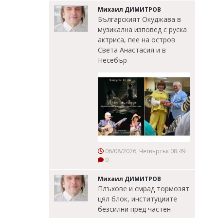
Михаил ДИМИТРОВ
Българският Окуджава в
музикална изповед с руска
актриса, пее на остров
Света Анастасия и в
Несебър
06/08/2026, Четвъртък 08:49
0
Михаил ДИМИТРОВ
Плъхове и смрад тормозят
цял блок, институциите
безсилни пред частен