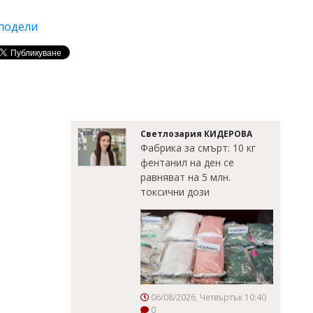
подели
Светлозария КИДЕРОВА
Фабрика за смърт: 10 кг
фентанил на ден се
равняват на 5 млн.
токсични дози
06/08/2026, Четвъртък 10:40
0