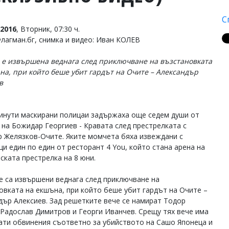
С
2016
, Вторник, 07:30 ч.
Флагман.бг, снимка и видео: Иван КОЛЕВ
 е извършена веднага след приключване на възстановката
на, при който беше убит гардът на Очите – Александър
в
инути маскирани полицаи задържаха още седем души от
 на Божидар Георгиев - Кравата след престрелката с
 Желязков-Очите. Яките момчета бяха извеждани с
ци един по един от ресторант 4 You, който стана арена на
ската престрелка на 8 юни.
е са извършени веднага след приключване на
овката на екшъна, при който беше убит гардът на Очите –
дър Алексиев. Зад решетките вече се намират Тодор
 Радослав Димитров и Георги Иванчев. Срещу тях вече има
ати обвинения съответно за убийството на Сашо Японеца и