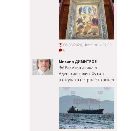
06/08/2026, Четвъртък 07:00
0
Михаил ДИМИТРОВ
Ракетна атака в
Аденския залив: Хутите
атакуваха петролен танкер