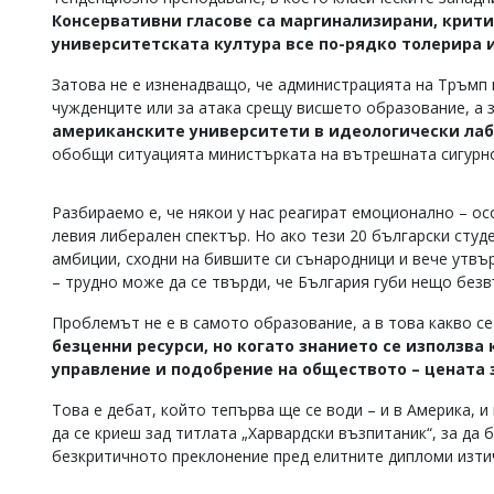
Консервативни гласове са маргинализирани, крити
Коментарите
университетската култура все по-рядко толерира 
под
статиите
се
Затова не е изненадващо, че администрацията на Тръмп 
въвеждат
чужденците или за атака срещу висшето образование, а 
от
американските университети в идеологически лаб
читателите
обобщи ситуацията министърката на вътрешната сигурно
и
редакцията
не
Разбираемо е, че някои у нас реагират емоционално – о
носи
левия либерален спектър. Но ако тези 20 български студ
отговорност
амбиции, сходни на бившите си сънародници и вече утвър
за
– трудно може да се твърди, че България губи нещо без
тях!
Ако
откриете
Проблемът не е в самото образование, а в това какво се
обиден
безценни ресурси, но когато знанието се използва 
за
управление и подобрение на обществото – цената 
вас
коментар,
Това е дебат, който тепърва ще се води – и в Америка, и 
моля
да се криеш зад титлата „Харвардски възпитаник“, за да
сигнализирайте
безкритичното преклонение пред елитните дипломи изтича
ни!