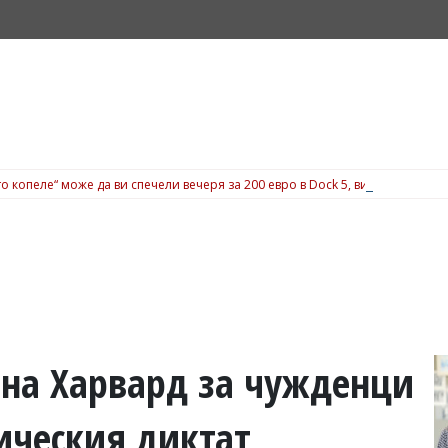
о копеле“ може да ви спечели вечеря за 200 евро в Dock 5, вижте подробн
 на Харвард за чужденци
ическия диктат