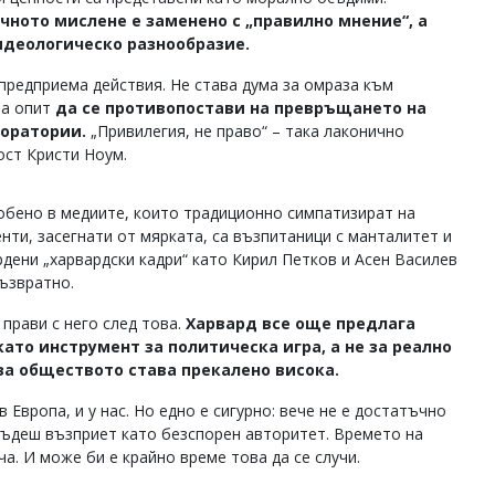
чното мислене е заменено с „правилно мнение“, а
идеологическо разнообразие.
предприема действия. Не става дума за омраза към
за опит
да се противопостави на превръщането на
оратории.
„Привилегия, не право“ – така лаконично
ст Кристи Ноум.
собено в медиите, които традиционно симпатизират на
енти, засегнати от мярката, са възпитаници с манталитет и
дени „харвардски кадри“ като Кирил Петков и Асен Василев
възвратно.
 прави с него след това.
Харвард все още предлага
като инструмент за политическа игра, а не за реално
за обществото става прекалено висока.
в Европа, и у нас. Но едно е сигурно: вече не е достатъчно
 бъдеш възприет като безспорен авторитет. Времето на
. И може би е крайно време това да се случи.