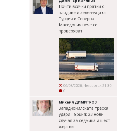
Димитър КИРЯКОВ
Почти всички пратки с
плодове и зеленчуци от
Турция и Северна
Македония вече се
проверяват
06/08/2026, Четвъртък 21:30
0
Михаил ДИМИТРОВ
Западнонилската треска
удари Гърция: 23 нови
случая за седмица и шест
жертви