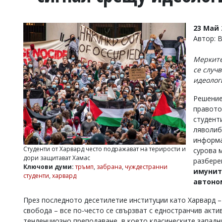
УКРАЙНА
СПОРТ
23 Май 
РАЗСЛЕДВАНЕ
Автор: 
БИЗНЕС
Мерките
ЮГ
се случ
идеолог
Управители:
Решение
Веселин
Василев,
правото
email:
студент
v.vasilev@flagman.bg
ляволиб
Катя
информа
Касабова,
Студенти от Харвард често подражават на терирости и
сурова 
еmail:
k.kassabova@flagman.bg
дори защитават Хамас
разбере
Ключови думи:
тръмп
,
забрана
,
чуждестранни
Главен
имунит
студенти
,
харвард
редактор:
автоно
Иван
Колев,
През последното десетилетие институции като Харвард –
email:
свобода – все по-често се свързват с едностранчив акти
office@flagman.bg
тенденциозно преподаване, в което класическите западн