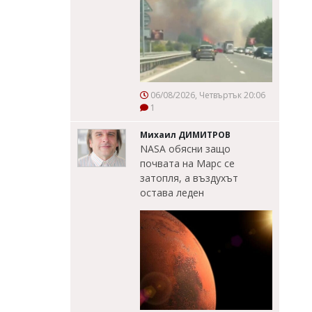
06/08/2026, Четвъртък 20:06
1
Михаил ДИМИТРОВ
NASA обясни защо
почвата на Марс се
затопля, а въздухът
остава леден