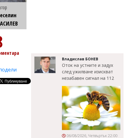
втор
еселин
ВАСИЛЕВ
8
оментара
Владислав БОНЕВ
Оток на устните и задух
подели
след ужилване изискват
незабавен сигнал на 112
06/08/2026, Четвъртък 22:00