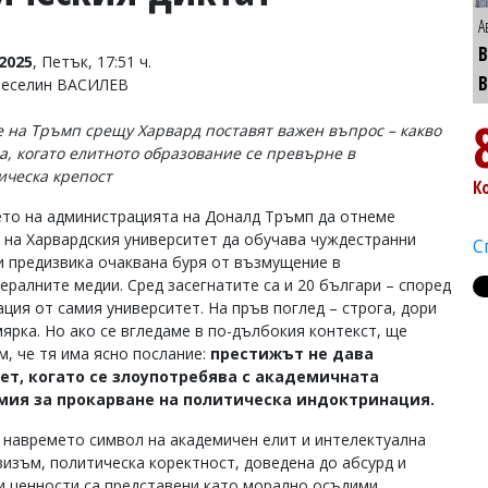
А
В
2025
, Петък, 17:51 ч.
Веселин ВАСИЛЕВ
 на Тръмп срещу Харвард поставят важен въпрос – какво
ва, когато елитното образование се превърне в
ическа крепост
К
то на администрацията на Доналд Тръмп да отнеме
 на Харвардския университет да обучава чуждестранни
С
и предизвика очаквана буря от възмущение в
ералните медии. Сред засегнатите са и 20 българи – според
ция от самия университет. На пръв поглед – строга, дори
мярка. Но ако се вгледаме в по-дълбокия контекст, ще
м, че тя има ясно послание:
престижът не дава
ет, когато се злоупотребява с академичната
мия за прокарване на политическа индоктринация.
 навремето символ на академичен елит и интелектуална
визъм, политическа коректност, доведена до абсурд и
и ценности са представени като морално осъдими.