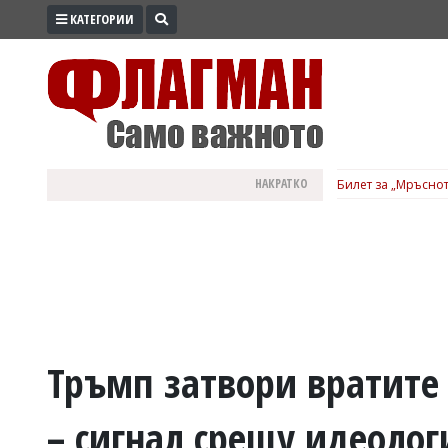
КАТЕГОРИИ
ПРОМО
ЗОНА
ИЗБОРИ
2026
ПРАКТИЧНО
НАКРАТКО
Билет за „Мръснот
КУЛТУРА
ЗДРАВЕ
ПОЛИТИКА
ОБЩИНИ
ОБЩЕСТВО
ЛАЙФСТАЙЛ
Тръмп затвори вратите
ВОЙНАТА
– сигнал срещу идеолог
В