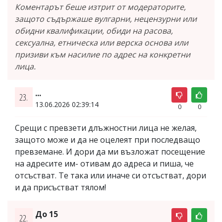
Коментарът беше изтрит от модераторите,
защото съдържаше вулгарни, нецензурни или
обидни квалификации, обиди на расова,
сексуална, етническа или верска основа или
призиви към насилие по адрес на конкретни
лица.
...
23.
13.06.2026 02:39:14
0
0
Срещи с превзети длъжностни лица не желая,
защото може и да не оцелеят при последващо
превземане. И дори да ми възложат посещение
на адресите им- отивам до адреса и пиша, че
отсъстват. Те така или иначе си отсъстват, дори
и да присъстват тялом!
До 15
22.