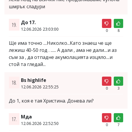
шмрък сладури
До 17.
19.
12.06.2026 23:03:00
0
8
Ще има точно ....Николко...Като знаеш че ще
лежиш 40-50 год . ...... А дали , ама не дали....и аз
съм за , да отпадне акумолацията изцяло....и
стой та гледай...
Bs highlife
18.
12.06.2026 22:55:25
0
3
До 1, коя е тая Христина. Донева ли?
Мда
17.
12.06.2026 22:52:50
0
7