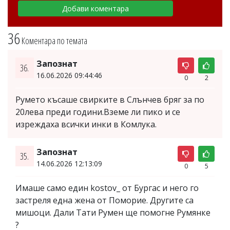
36
Коментара по темата
Запознат
36.
16.06.2026 09:44:46
0
2
Румето късаше свирките в Слънчев бряг за по
20лева преди години.Вземе ли пико и се
изреждаха всички инки в Комлука.
Запознат
35.
14.06.2026 12:13:09
0
5
Имаше само един kostov_ от Бургас и него го
застреля една жена от Поморие. Другите са
мишоци. Дали Тати Румен ще помогне Румянке
?