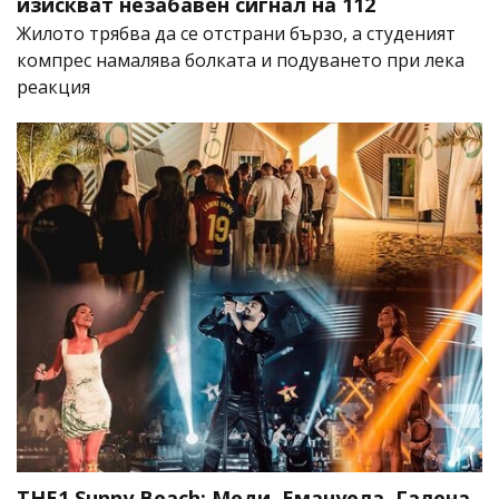
изискват незабавен сигнал на 112
Жилото трябва да се отстрани бързо, а студеният
компрес намалява болката и подуването при лека
реакция
THE1 Sunny Beach: Меди, Емануела, Галена