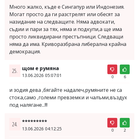
Много жалко, къде е Сингапур или Индонезия.
Могат просто да ги разстрелят или обесят за
назидание на следващите. Няма адвокати,
съдии и пари за тях, няма и подкупи,а ще има
просто ликвидирани престъпници. Следващи
няма да има. Криворазбрана либерална крайна
демокрация.
щом е румяна
25.
13.06.2026 05:07:01
0
6
и зодия дева ,бягайте надалеч,румяните не са
стока,само ,големи превземки и чалъми,въздух
под налягане...!!!
*********
24.
13.06.2026 04:12:25
0
2