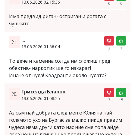
13.06.2026 02:15:36
0
0
Има предвид риган- остриган и рогата с
чушките
...
21.
13.06.2026 01:56:04
3
1
То вече и каменна сол да им сложиш пред
обектив- наркотик ще го изкарат!
Иначе от нула! Квадранти около нулата?
Гриселда Бланко
20.
13.06.2026 01:08:25
3
15
Аз съм най добрата след мен е Юлияна най
голямото ухо на Бургас за малко пикце правим
чудеса няма други като нас ние сме топа айде
лека нощ на всички ние продължаваме купона