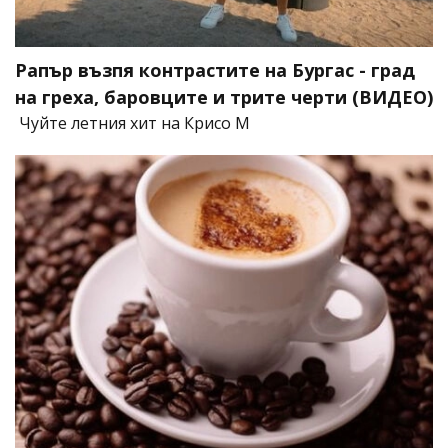
Рапър възпя контрастите на Бургас - град
на греха, баровците и трите черти (ВИДЕО)
Чуйте летния хит на Крисо М