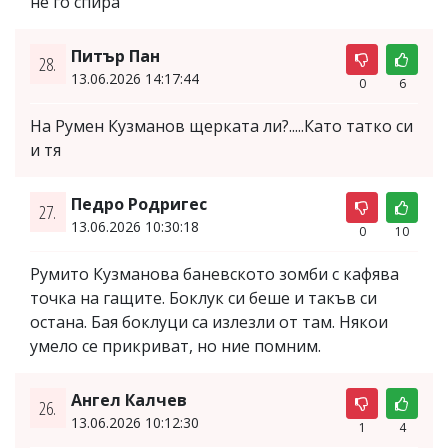
не го спира
Питър Пан
28.
13.06.2026 14:17:44
0
6
На Румен Кузманов щерката ли?.....Като татко си
и тя
Педро Родригес
27.
13.06.2026 10:30:18
0
10
Румито Кузманова баневското зомби с кафява
точка на гащите. Боклук си беше и такъв си
остана. Бая боклуци са излезли от там. Някои
умело се прикриват, но ние помним.
Ангел Калчев
26.
13.06.2026 10:12:30
1
4