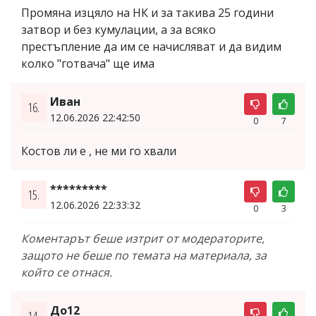
Промяна изцяло на НК и за такива 25 години
затвор и без кумулации, а за всяко
престъпление да им се начисляват и да видим
колко "готвача" ще има
Иван
16.
12.06.2026 22:42:50
0
7
Костов ли е , не ми го хвали
*********
15.
12.06.2026 22:33:32
0
3
Коментарът беше изтрит от модераторите,
защото не беше по темата на материала, за
който се отнася.
До12
14.