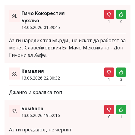
Гичо Кокорестия
34.
Бухльо
1
0
14.06.2026 01:39:45
Аз ги наредих тея мърди , не искат да работят за
мене , Славейковския Ел Мачо Мексикано - Дон
Гичони ел Хафе...
Камелия
33.
13.06.2026 22:30:32
1
3
Джанго и краля са топ
Бомбата
32.
13.06.2026 19:52:16
0
1
Аз ги предадох , не черпят