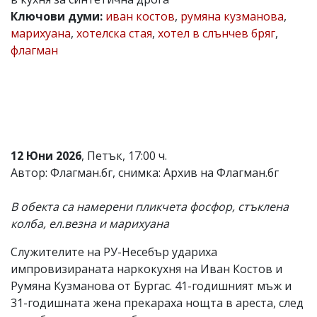
Ключови думи:
иван костов
,
румяна кузманова
,
Коментарите
под
марихуана
,
хотелска стая
,
хотел в слънчев бряг
,
статиите
флагман
се
въвеждат
от
читателите
и
редакцията
не
носи
12 Юни 2026
, Петък, 17:00 ч.
отговорност
за
Автор: Флагман.бг, снимка: Архив на Флагман.бг
тях!
Ако
В обекта са намерени пликчета фосфор, стъклена
откриете
обиден
колба, ел.везна и марихуана
за
вас
Служителите на РУ-Несебър удариха
коментар,
импровизираната наркокухня на Иван Костов и
моля
сигнализирайте
Румяна Кузманова от Бургас. 41-годишният мъж и
ни!
31-годишната жена прекараха нощта в ареста, след