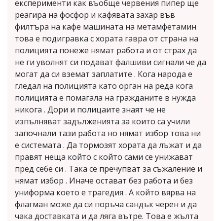
експерименти как въобще червения пипер ще
реагира на фосфор и кафявата захар във
филтъра на кафе машината на метамфетамин
това е подигравка с хората гавра от страна на
полицията понеже нямат работа и от страх да
не ги уволнят си подават фалшиви сигнали че да
могат да си вземат заплатите . Кога народа е
гледал на полицията като орган на реда кога
полицията е помагала на гражданите в нужда
никога . Дори и полицаите знаят че не
изпълняват задълженията за които са учили
започнали тази работа но нямат избор това ни
е системата . Да тормозят хората да лъжат и да
правят неща който с който сами се унижават
пред себе си . Така се прeчупват за съжаление и
нямат избор . Иначе остават без работа и без
униформа което е трагедия . А който вярва на
флагман може да си поръча сандък черен и да
чака доставката и да ляга вътре. Това е жълта