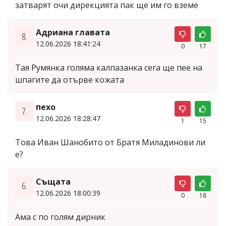
затварят очи дирекцията пак ще им го вземе
Адриана главата
8.
12.06.2026 18:41:24
0
17
Тая Румянка голяма калпазанка сега ще пее на
шпагите да отърве кожата
пехо
7.
12.06.2026 18:28:47
1
15
Това Иван Шанобито от Братя Миладинови ли
е?
Същата
6.
12.06.2026 18:00:39
0
18
Ама с по голям дирник