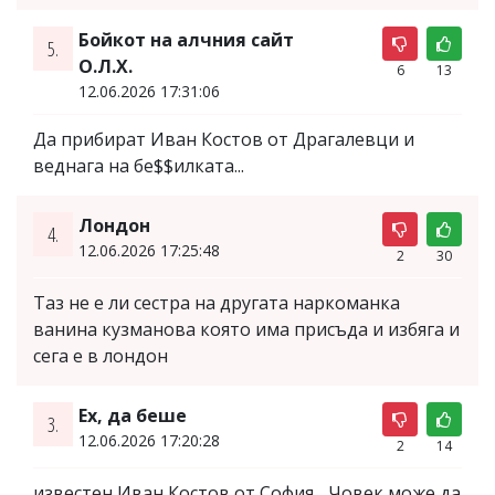
Бойкот на алчния сайт
5.
О.Л.Х.
6
13
12.06.2026 17:31:06
Да прибират Иван Костов от Драгалевци и
веднага на бе$$илката...
Лондон
4.
12.06.2026 17:25:48
2
30
Таз не е ли сестра на другата наркоманка
ванина кузманова която има присъда и избяга и
сега е в лондон
Ех, да беше
3.
12.06.2026 17:20:28
2
14
известен Иван Костов от София... Човек може да