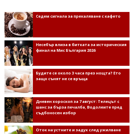
Седем сигнала за прекаляване с кафето
Несебър влиза в битката за историческия
финал на Мис България 2026
Будите се около 3 часа през нощта? Ето
защо сънят не се връща
Дневен хороскоп за 7 август: Телецът с
шанс за бърза печалба, Водолеите пред
съдбоносен избор
Оток на устните и задух след ужилване