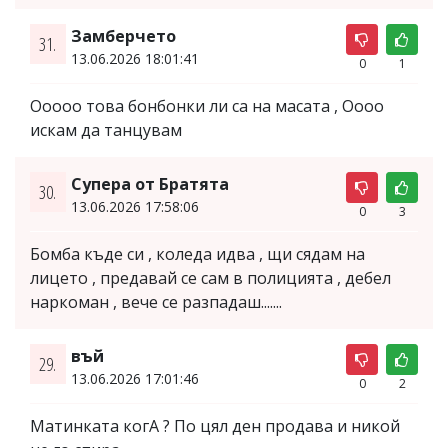
Замберчето
31.
13.06.2026 18:01:41
0
1
Ооооо това бонбонки ли са на масата , Оооо
искам да танцувам
Супера от Братята
30.
13.06.2026 17:58:06
0
3
Бомба къде си , коледа идва , щи сядам на
лицето , предавай се сам в полицията , дебел
наркоман , вече се разпадаш.......
въй
29.
13.06.2026 17:01:46
0
2
Матинката когА ? По цял ден продава и никой