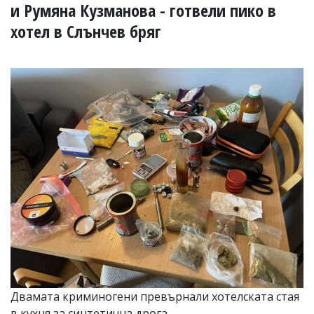
УКРАЙНА
и Румяна Кузманова - готвели пико в
СПОРТ
хотел в Слънчев бряг
РАЗСЛЕДВАНЕ
БИЗНЕС
ЮГ
Управители:
Веселин
Василев,
email:
v.vasilev@flagman.bg
Катя
Касабова,
еmail:
k.kassabova@flagman.bg
Главен
редактор:
Иван
Колев,
email:
Двамата криминогени превърнали хотелската стая
office@flagman.bg
в кухня за синтетична дрога