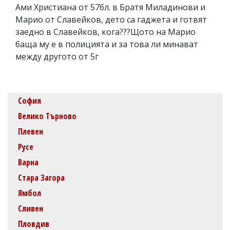
Ами Христиана от 57бл. в Братя Миладинови и
Марио от Славейков, дето са гаджета и готвят
заедно в Славейков, кога???Щото на Марио
баща му е в полицията и за това ли минават
между другото от 5г
София
Велико Търново
Плевен
Русе
Варна
Стара Загора
Ямбол
Сливен
Пловдив