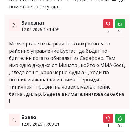
помечтае за секунда...
Запознат
2.
12.06.2026 17:14:59
2
51
Моля органите на реда по-конкретно 5-то
районно управление Бургас , да бъдат по-
бдителни когато обикалят из Сарафово. Там
има едно джудже от Мината , който е ММА боец
, гледа лошо ,кара черно Ауди а3 , ходи по
потник и джапанки и взима стероиди -
типичният профил на човек с малък пенис ,
батка , дилър. Бъдете внимателни човека се бие
!
Браво
1.
12.06.2026 17:09:21
1
59