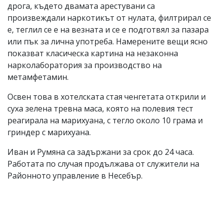
дрога, където двамата арестувани са
произвеждали наркотикът от нулата, филтрирал се
е, теглил се е на везната и се е подготвял за пазара
или пък за лична употреба. Намерените вещи ясно
показват класическа картина на незаконна
нарколаборатория за производство на
метамфетамин.
Освен това в хотелската стая ченгетата открили и
суха зелена тревна маса, която на полевия тест
реагирала на марихуана, с тегло около 10 грама и
гриндер с марихуана.
Иван и Румяна са задържани за срок до 24 часа.
Работата по случая продължава от служители на
Районното управление в Несебър.