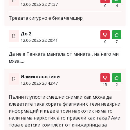
12.06.2026 22:21:37
0
4
Тревата сигурно е била чемшир
До 2.
13.
12.06.2026 22:20:41
0
7
Да не е Тенката мангала от мината , на него ми
мяза.....
Измишльотини
12.
12.06.2026 20:42:47
15
2
Пълни глупости смешни снимки как може да
клеветите така хората флагмани с тези невярни
информаций и къде е този наркотик няма го
нали нама наркотик а го правели как така ? Ами
това е детски комплект от книжарница за