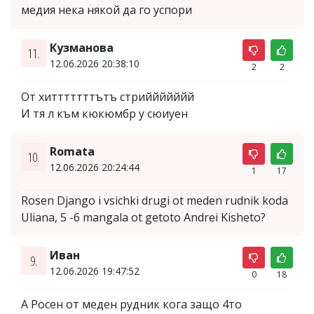
медия нека някой да го успори
Кузманова
11.
12.06.2026 20:38:10
2
2
От хитттттттътъ стриййййййй
И тя л към кюкюмбр у сюиуен
Romata
10.
12.06.2026 20:24:44
1
17
Rosen Django i vsichki drugi ot meden rudnik koda
Uliana, 5 -6 mangala ot getoto Andrei Kisheto?
Иван
9.
12.06.2026 19:47:52
0
18
А Росен от меден рудник кога защо 4то