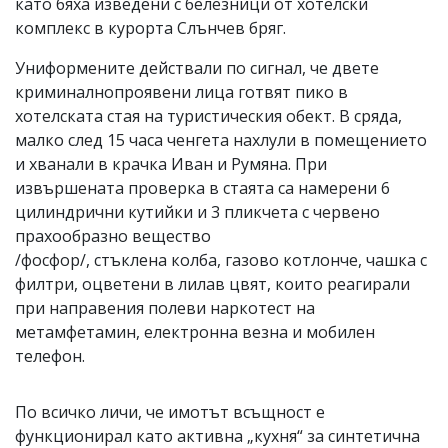
като бяха изведени с белезници от хотелски
комплекс в курорта Слънчев бряг.
Униформените действали по сигнал, че двете
криминалнопроявени лица готвят пико в
хотелската стая на туристическия обект. В сряда,
малко след 15 часа ченгета нахлули в помещението
и хванали в крачка Иван и Румяна. При
извършената проверка в стаята са намерени 6
цилиндрични кутийки и 3 пликчета с червено
прахообразно вещество
/фосфор/, стъклена колба, газово котлонче, чашка с
филтри, оцветени в лилав цвят, които реагирали
при направения полеви наркотест на
метамфетамин, електронна везна и мобилен
телефон.
По всичко личи, че имотът всъщност е
функционирал като активна „кухня“ за синтетична