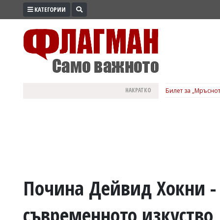
КАТЕГОРИИ
ПРОМО
ЗОНА
ИЗБОРИ
2026
ПРАКТИЧНО
НАКРАТКО
Билет за „Мръснот
КУЛТУРА
ЗДРАВЕ
ПОЛИТИКА
ОБЩИНИ
ОБЩЕСТВО
ЛАЙФСТАЙЛ
Почина Дейвид Хокни - 
ВОЙНАТА
съвременното изкуство
В