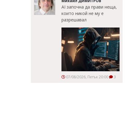
Михаил ДИМИТРОВ
AI започна да прави неща,
които никой не му е
разрешавал
07/08/2026, Петък 20:00
3