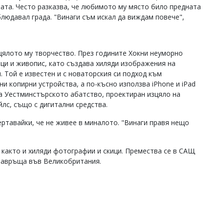
вата. Често разказва, че любимото му място било предната
людавал града. "Винаги съм искал да виждам повече",
цялото му творчество. През годините Хокни неуморно
ци и живопис, като създава хиляди изображения на
. Той е известен и с новаторския си подход към
и копирни устройства, а по-късно използва iPhone и iPad
 за Уестминстърското абатство, проектиран изцяло на
йлс, също с дигитални средства.
ертавайки, че не живее в миналото. "Винаги правя нещо
 както и хиляди фотографии и скици. Премества се в САЩ
е завръща във Великобритания.