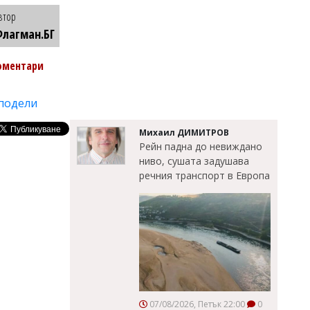
втор
лагман.БГ
оментари
подели
Михаил ДИМИТРОВ
Рейн падна до невиждано
ниво, сушата задушава
речния транспорт в Европа
07/08/2026, Петък 22:00
0