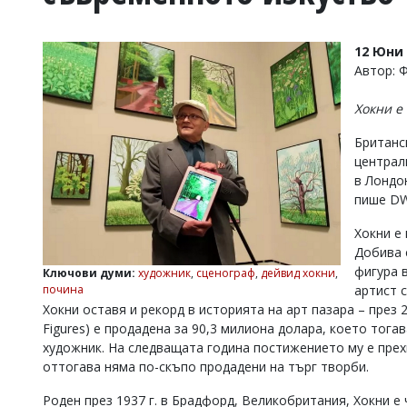
УКРАЙНА
СПОРТ
12 Юни 
РАЗСЛЕДВАНЕ
Автор: 
БИЗНЕС
Хокни е
ЮГ
Британс
централ
Управители:
в Лондо
Веселин
Василев,
пише DW
email:
v.vasilev@flagman.bg
Хокни е 
Катя
Добива 
Касабова,
фигура 
Ключови думи:
художник
,
сценограф
,
дейвид хокни
,
еmail:
k.kassabova@flagman.bg
почина
артист 
Хокни оставя и рекорд в историята на арт пазара – през 201
Главен
Figures) е продадена за 90,3 милиона долара, което тога
редактор:
Иван
художник. На следващата година постижението му е прех
Колев,
оттогава няма по-скъпо продадени на търг творби.
email:
office@flagman.bg
Роден през 1937 г. в Брадфорд, Великобритания, Хокни е