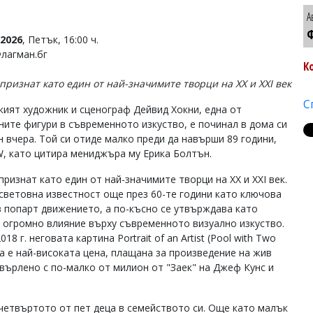
А
Ф
2026
, Петък, 16:00 ч.
Флагман.бг
К
 признат като един от най-значимите творци на XX и XXI век
С
кият художник и сценограф Дейвид Хокни, една от
ните фигури в съвременното изкуство, е починал в дома си
н вчера. Той си отиде малко преди да навърши 89 години,
, като цитира мениджъра му Ерика Болтън.
признат като един от най-значимите творци на XX и XXI век.
световна известност още през 60-те години като ключова
в попарт движението, а по-късно се утвърждава като
с огромно влияние върху съвременното визуално изкуство.
8 г. неговата картина Portrait of an Artist (Pool with Two
ва е най-високата цена, плащана за произведение на жив
върлено с по-малко от милион от "Заек" на Джеф Кунс и
 четвъртото от пет деца в семейството си. Още като малък