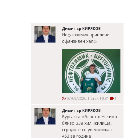
Димитър КИРЯКОВ
Нефтохимик привлече
офанзивен халф
07/08/2026, Петък 19:31
1
Димитър КИРЯКОВ
Бургаска област вече има
близо 338 хил. жилища,
сградите се увеличиха с
453 за година