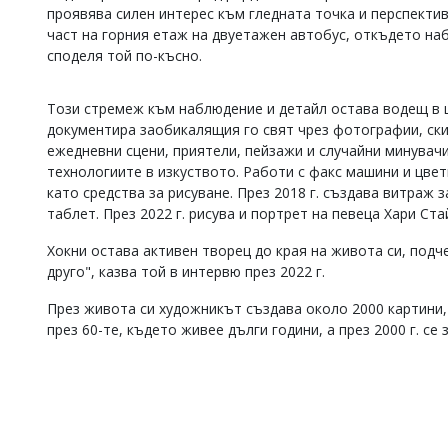
проявява силен интерес към гледната точка и перспекти
Коментарите
част на горния етаж на двуетажен автобус, откъдето наб
под
споделя той по-късно.
статиите
се
въвеждат
Този стремеж към наблюдение и детайл остава водещ в 
от
документира заобикалящия го свят чрез фотографии, ски
читателите
и
ежедневни сцени, приятели, пейзажи и случайни минувачи
редакцията
технологиите в изкуството. Работи с факс машини и цветн
не
като средства за рисуване. През 2018 г. създава витраж
носи
таблет. През 2022 г. рисува и портрет на певеца Хари Ста
отговорност
за
Хокни остава активен творец до края на живота си, подч
тях!
друго", казва той в интервю през 2022 г.
Ако
откриете
През живота си художникът създава около 2000 картини,
обиден
за
през 60-те, където живее дълги години, а през 2000 г. с
вас
коментар,
моля
сигнализирайте
ни!