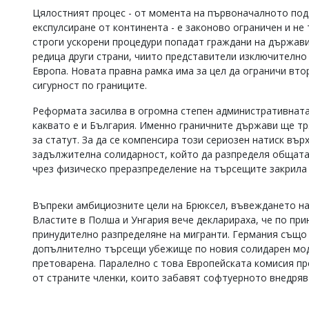
Цялостният процес - от момента на първоначалното под
Коментарите
експулсиране от континента - е законово ограничен и не
под
статиите
строги ускорени процедури попадат граждани на държави 
се
редица други страни, чиито представители изключително
въвеждат
Европа. Новата правна рамка има за цел да ограничи вт
от
сигурност по границите.
читателите
и
Реформата засилва в огромна степен административната
редакцията
каквато е и България. Именно граничните държави ще т
не
носи
за статут. За да се компенсира този сериозен натиск въ
отговорност
задължителна солидарност, който да разпределя общат
за
чрез физическо преразпределение на търсещите закрила 
тях!
Ако
откриете
Въпреки амбициозните цели на Брюксел, въвеждането на
обиден
Властите в Полша и Унгария вече декларираха, че по при
за
принудително разпределяне на мигранти. Германия също 
вас
допълнително търсещи убежище по новия солидарен мод
коментар,
претоварена. Паралелно с това Европейската комисия пр
моля
сигнализирайте
от страните членки, които забавят софтуерното внедря
ни!