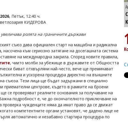
А
С
2026
, Петък, 12:40 ч.
Светлозария КИДЕРОВА
е увеличава ролята на граничните държави
ският съюз дава официален старт на мащабна и радикална
К
, насочена към сериозно затягане на досегашната система
оставяне на международна закрила. Според новите правила,
тите
, чиито молби за убежище в държавите от Общността
С
ически биват отхвърляни най-често, вече ще преминават
дължителна и ускорена процедура директно на външните
 на съюза. Тези лица ще бъдат задържани в специално
ни приемателни центрове, където в рамките на броени
 ще се проверяват реалните основания за получаване на
 Важна подробност е, че до окончателното приключване на
а проверка чужденците няма да имат право да се движат
 когато компетентните органи установят, че дадено лице не
хвърля автоматично и незабавно стартира процедура по