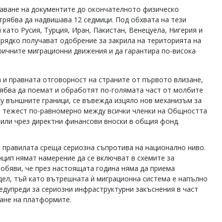
аване на документите до окончателното физическо
 трябва да надвишава 12 седмици. Под обхвата на тези
като Русия, Турция, Иран, Пакистан, Венецуела, Нигерия и
 рядко получават одобрение за закрила на територията на
оричните миграционни движения и да гарантира по-висока
 и правната отговорност на страните от първото влизане,
рябва да поемат и обработят по-голямата част от молбите
рху външните граници, се въвежда изцяло нов механизъм за
а тежест по-равномерно между всички членки на Общността
или чрез директни финансови вноски в общия фонд.
 правилата среща сериозна съпротива на национално ниво.
нцип нямат намерение да се включват в схемите за
обяви, че през настоящата година няма да приема
ел, тъй като вътрешната ѝ миграционна система е напълно
едупреди за сериозни инфраструктурни закъснения в част
ване на платформите.