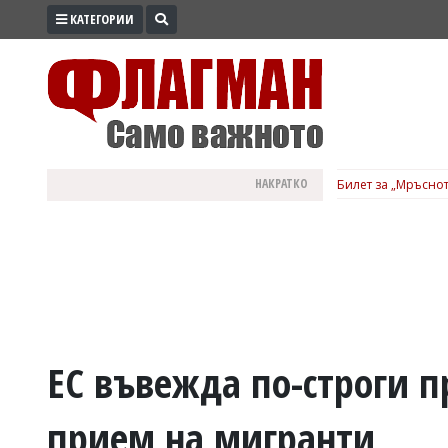
КАТЕГОРИИ
ПРОМО
ЗОНА
ИЗБОРИ
2026
ПРАКТИЧНО
НАКРАТКО
Билет за „Мръснот
КУЛТУРА
ЗДРАВЕ
ПОЛИТИКА
ОБЩИНИ
ОБЩЕСТВО
ЛАЙФСТАЙЛ
ЕС въвежда по-строги п
ВОЙНАТА
прием на мигранти
В