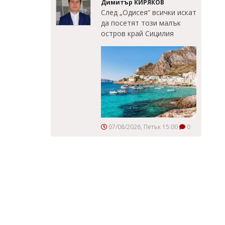
Димитър КИРЯКОВ
След „Одисея“ всички искат
да посетят този малък
остров край Сицилия
07/08/2026, Петък 15:00
0