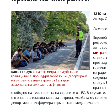
УКРАЙНА
СПОРТ
12 Юни 
РАЗСЛЕДВАНЕ
Автор: 
БИЗНЕС
Рязко с
ЮГ
Европей
реформа
Управители:
за пред
Веселин
Василев,
мигран
email:
статист
v.vasilev@flagman.bg
през за
Катя
граници
Касабова,
Ключови думи:
Пакт за миграция и убежище
,
изграде
еmail:
k.kassabova@flagman.bg
граници на ЕС
,
процедури за убежище
,
депортиране
седмици
на мигранти
,
външна граница България
,
Главен
статут.
задължителна солидарност
,
флагман
редактор:
правнат
Иван
свободно на територията на страните от ЕС. В случаите,
Колев,
отговаря на изискванията за закрила, молбата му се от
email:
депортиране, информира германската медия dw.com.
office@flagman.bg