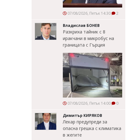
07/08/2026, Петък 14:30
2
Владислав БОНЕВ
Разкриха тайник с 8
иракчани в микробус на
границата с Гърция
07/08/2026, Петък 14:00
0
Димитър КИРЯКОВ
Лекар предупреди за
опасна грешка с климатика
в жегите