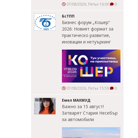
07/08/2026, Петък 16:00
0
БсТПП
Бизнес форум „Кошер“
2026: Новият формат за
практическо развитие,
иновации и нетуъркинг
07/08/2026, Петък 15:59
0
Емел МАХМУД
Важно за 15 август!
Затварят Стария Несебър
за автомобили