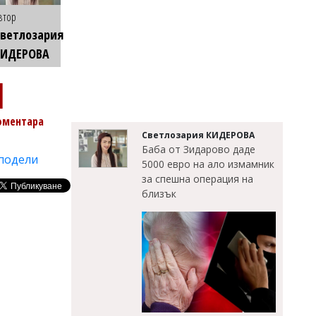
втор
ветлозария
КИДЕРОВА
1
оментара
Светлозария КИДЕРОВА
Баба от Зидарово даде
подели
5000 евро на ало измамник
за спешна операция на
близък