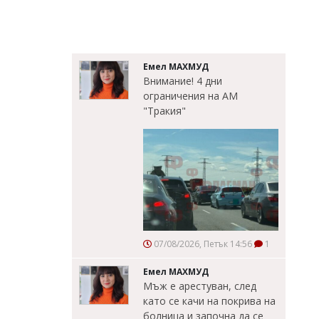
Емел МАХМУД
Внимание! 4 дни
ограничения на АМ
"Тракия"
07/08/2026, Петък 14:56
1
Емел МАХМУД
Мъж е арестуван, след
като се качи на покрива на
болница и започна да се