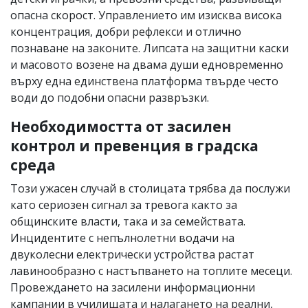
опасна скорост. Управлението им изисква висока
концентрация, добри рефлекси и отлично
познаване на законите. Липсата на защитни каски
и масовото возене на двама души едновременно
върху една единствена платформа твърде често
води до подобни опасни развръзки.
Необходимостта от засилен
контрол и превенция в градска
среда
Този ужасен случай в столицата трябва да послужи
като сериозен сигнал за тревога както за
общинските власти, така и за семействата.
Инцидентите с непълнолетни водачи на
двуколесни електрически устройства растат
лавинообразно с настъпването на топлите месеци.
Провеждането на засилени информационни
кампании в училищата и налагането на реални,