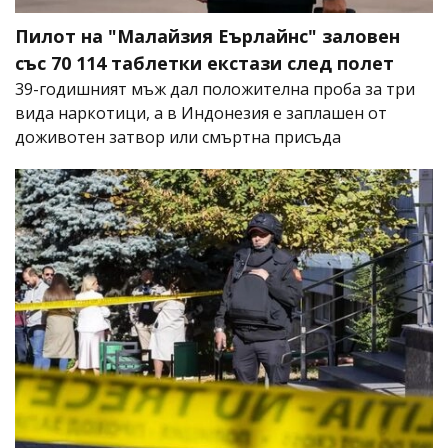
Пилот на "Малайзия Еърлайнс" заловен
със 70 114 таблетки екстази след полет
39-годишният мъж дал положителна проба за три
вида наркотици, а в Индонезия е заплашен от
доживотен затвор или смъртна присъда