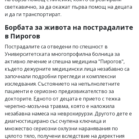
светкавично, за да окажат първа помощ на децата
и да ги транспортират.
Борбата за живота на пострадалите
в Пирогов
Пострадалите са отведени по спешност в
Университетската многопрофилна болница за
активно лечение и спешна медицина "Пирогов",
където дежурните медицински лица незабавно са
започнали подробни прегледи и комплексни
изследвания. Състоянието на непълнолетните
пациенти е сериозно предизвикателство за
докторите. Едното от децата е прието с тежка
черепно-мозъчна травма, която е наложила
незабавна намеса на неврохирурзи. Другото дете е
диагностицирано със счупена ключица и
множество сериозни охлузни наранявания по
цялото тяло, получени вследствие на директния