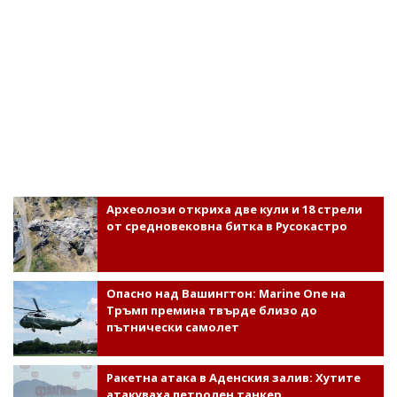
Археолози откриха две кули и 18 стрели
от средновековна битка в Русокастро
Опасно над Вашингтон: Marine One на
Тръмп премина твърде близо до
пътнически самолет
Ракетна атака в Аденския залив: Хутите
атакуваха петролен танкер