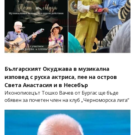
Българският Окуджава в музикална
изповед с руска актриса, пее на остров
Света Анастасия и в Несебър
Иконописецът Тошко Вачев от Бургас ще бъде
обявен за почетен член на клуб „Черноморска лига“