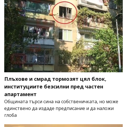
Плъхове и смрад тормозят цял блок,
институциите безсилни пред частен
апартамент
Общината търси сина на собственичката, но може
единствено да издаде предписание и да наложи
глоба