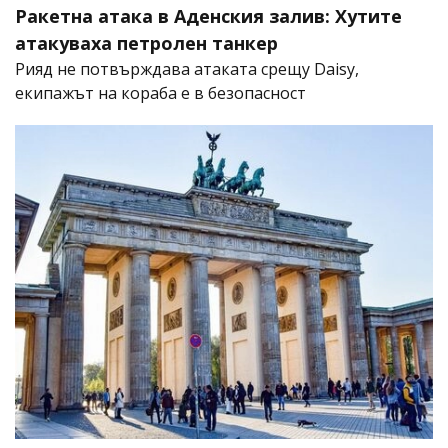
Ракетна атака в Аденския залив: Хутите
атакуваха петролен танкер
Рияд не потвърждава атаката срещу Daisy,
екипажът на кораба е в безопасност