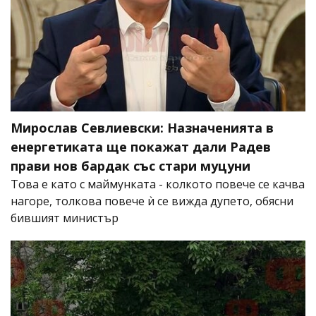
Мирослав Севлиевски: Назначенията в
енергетиката ще покажат дали Радев
прави нов бардак със стари муцуни
Това е като с маймунката - колкото повече се качва
нагоре, толкова повече ѝ се вижда дупето, обясни
бившият министър