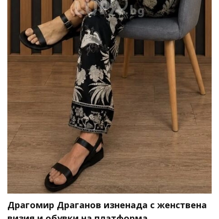
Драгомир Драганов изненада с женствена
визия и обувки на платформа