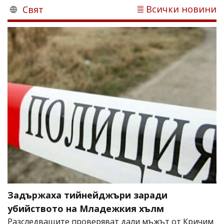
Всички новини
Свят
Задържаха тийнейджъри заради
убийството на Младежкия хълм
Разследващите проверяват дали мъжът от Кричим