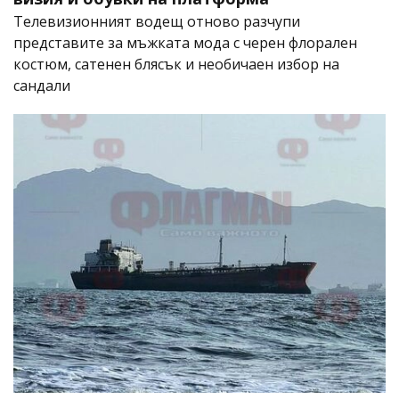
Телевизионният водещ отново разчупи
представите за мъжката мода с черен флорален
костюм, сатенен блясък и необичаен избор на
сандали