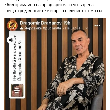
е бил примамен на предварително уговорена
среща, сред версиите е и престъпление от омраза