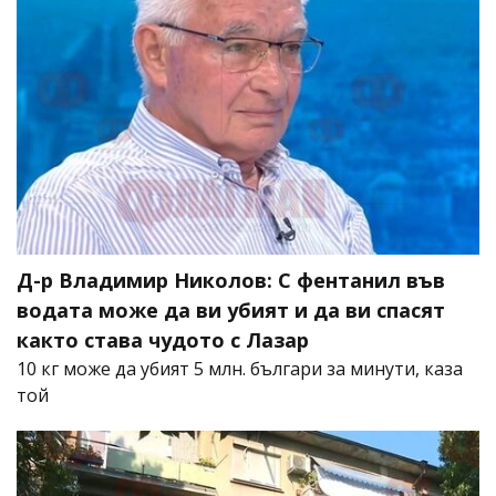
Д-р Владимир Николов: С фентанил във
водата може да ви убият и да ви спасят
както става чудото с Лазар
10 кг може да убият 5 млн. българи за минути, каза
той