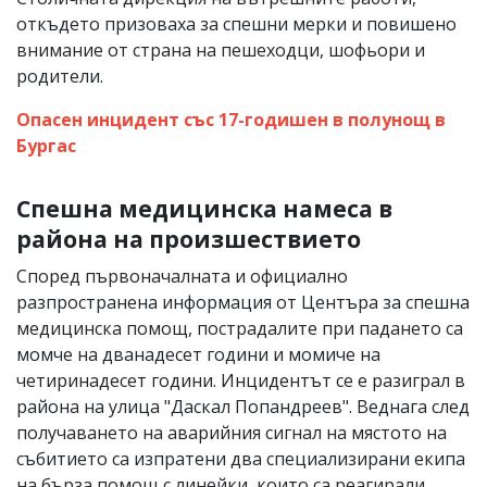
откъдето призоваха за спешни мерки и повишено
внимание от страна на пешеходци, шофьори и
родители.
Опасен инцидент със 17-годишен в полунощ в
Бургас
Спешна медицинска намеса в
района на произшествието
Според първоначалната и официално
разпространена информация от Центъра за спешна
медицинска помощ, пострадалите при падането са
момче на дванадесет години и момиче на
четиринадесет години. Инцидентът се е разиграл в
района на улица "Даскал Попандреев". Веднага след
получаването на аварийния сигнал на мястото на
събитието са изпратени два специализирани екипа
на бърза помощ с линейки, които са реагирали