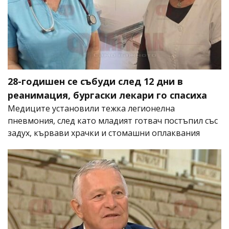
28-годишен се събуди след 12 дни в
реанимация, бургаски лекари го спасиха
Медиците установили тежка легионелна
пневмония, след като младият готвач постъпил със
задух, кървави храчки и стомашни оплаквания