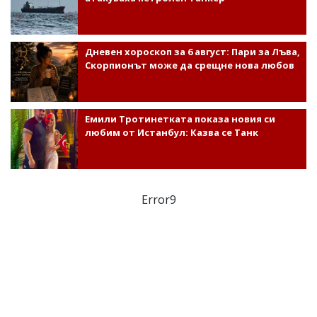
Дневен хороскоп за 6 август: Пари за Лъва,
Скорпионът може да срещне нова любов
Емили Тротинетката показа новия си
любим от Истанбул: Казва се Танк
Error9