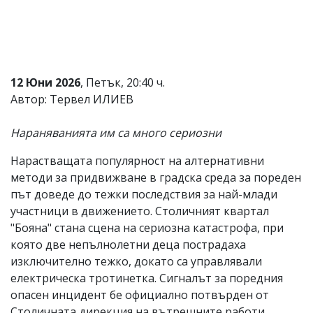
Коментарите
под
статиите
се
въвеждат
от
12 Юни 2026
, Петък, 20:40 ч.
читателите
Автор: Тервел ИЛИЕВ
и
редакцията
не
Нараняванията им са много сериозни
носи
отговорност
Нарастващата популярност на алтернативни
за
методи за придвижване в градска среда за пореден
тях!
Ако
път доведе до тежки последствия за най-млади
откриете
участници в движението. Столичният квартал
обиден
"Бояна" стана сцена на сериозна катастрофа, при
за
вас
която две непълнолетни деца пострадаха
коментар,
изключително тежко, докато са управлявали
моля
електрическа тротинетка. Сигналът за поредния
сигнализирайте
ни!
опасен инцидент бе официално потвърден от
Столичната дирекция на вътрешните работи,