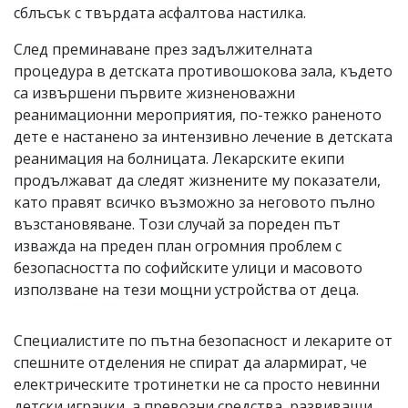
сблъсък с твърдата асфалтова настилка.
След преминаване през задължителната
процедура в детската противошокова зала, където
са извършени първите жизненоважни
реанимационни мероприятия, по-тежко раненото
дете е настанено за интензивно лечение в детската
реанимация на болницата. Лекарските екипи
продължават да следят жизнените му показатели,
като правят всичко възможно за неговото пълно
възстановяване. Този случай за пореден път
изважда на преден план огромния проблем с
безопасността по софийските улици и масовото
използване на тези мощни устройства от деца.
Специалистите по пътна безопасност и лекарите от
спешните отделения не спират да алармират, че
електрическите тротинетки не са просто невинни
детски играчки, а превозни средства, развиващи