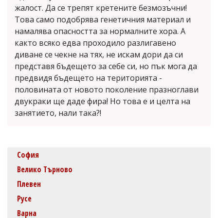
жалост. Да се трепят кретените безмозъчни!
Това само подобрява генетичния материал и
намалява опасността за нормалните хора. А
както всяко едва проходило разлигавено
диване се чекне на тях, не искам дори да си
представя бъдещето за себе си, но пък мога да
предвидя бъдещето на територията -
половината от новото поколение празноглави
двукраки ще даде фира! Но това е и целта на
занятието, нали така?!
София
Велико Търново
Плевен
Русе
Варна