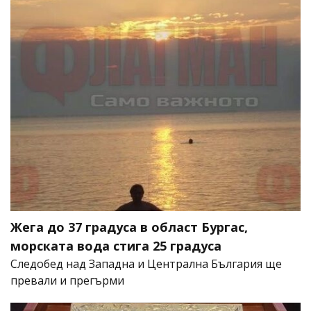
Жега до 37 градуса в област Бургас,
морската вода стига 25 градуса
Следобед над Западна и Централна България ще
превали и прегърми