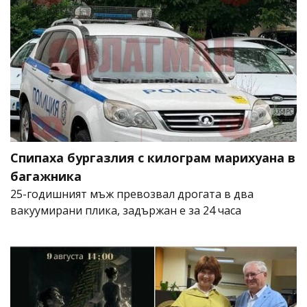
Спипаха бургазлия с килограм марихуана в
багажника
25-годишният мъж превозвал дрогата в два
вакуумирани плика, задържан е за 24 часа