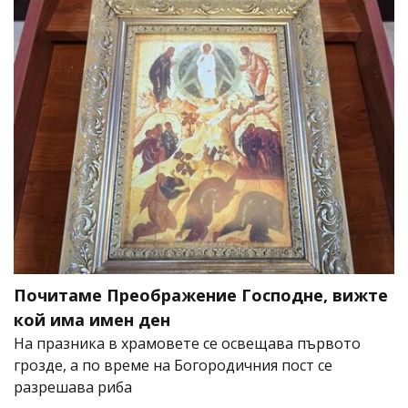
Почитаме Преображение Господне, вижте
кой има имен ден
На празника в храмовете се освещава първото
грозде, а по време на Богородичния пост се
разрешава риба