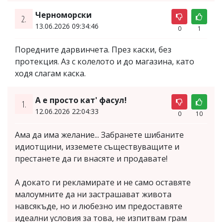
Черноморски
2.
13.06.2026 09:34:46
0
1
Поредните дарвинчета. През каски, без
протекция. Аз с колелото и до магазина, като
ходя слагам каска.
А е просто кат' фасул!
1.
12.06.2026 22:04:33
0
10
Ама да има желание... Забранете шибаните
идиотщини, изземете съществуващите и
престанете да ги внасяте и продавате!
А докато ги рекламирате и не само оставяте
малоумните да ни застрашават живота
навсякъде, но и любезно им предоставяте
идеални условия за това, не изпитвам грам