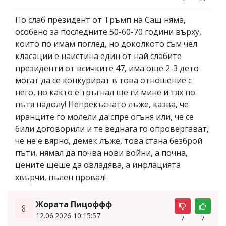
По слаб президент от Тръмп на Сащ няма,
особено за последните 50-60-70 години върху,
които по имам поглед, но доколкото съм чел
класации е наистина един от най слабите
президенти от всичките 47, има още 2-3 дето
могат да се конкурират в това отношение с
него, но както е тръгнал ще ги мине и тях по
пътя надолу! Непрекъснато лъже, казва, че
иранците го молели да спре огъня или, че се
били договорили и те веднага го опровергават,
че не е вярно, демек лъже, това стана безброй
пъти, нямал да почва нови войни, а почна,
цените щеше да овладява, а инфлацията
хвърчи, пълен провал!
Жората Пицоффф
8.
12.06.2026 10:15:57
7
7