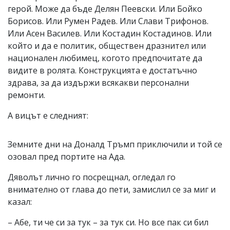
герой. Може да бъде Делян Пеевски. Или Бойко
Борисов. Или Румен Радев. Или Слави Трифонов.
Или Асен Василев. Или Костадин Костадинов. Или
който и да е политик, обществен дразнител или
национален любимец, когото предпочитате да
видите в ролята. Конструкцията е достатъчно
здрава, за да издържи всякакви персонални
ремонти.
А вицът е следният:
Земните дни на Доналд Тръмп приключили и той се
озовал пред портите на Ада.
Дяволът лично го посрещнал, огледал го
внимателно от глава до пети, замислил се за миг и
казал:
– Абе, ти че си за тук – за тук си. Но все пак си бил