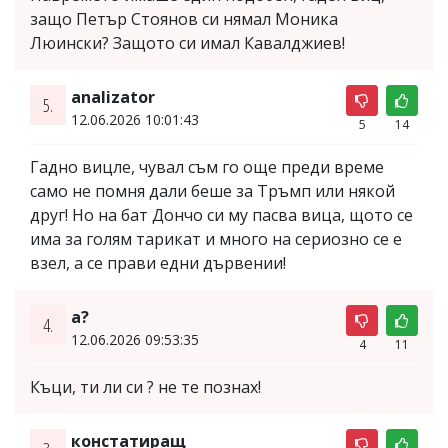
защо Петър Стоянов си нямал Моника
Люински? Защото си имал Кавалджиев!
analizator
5.
12.06.2026 10:01:43
5
14
Гадно вицле, чувал съм го още преди време
само не помня дали беше за Тръмп или някой
друг! Но на бат Дончо си му пасва вица, щото се
има за голям тарикат и много на сериозно се е
взел, а се прави едни дървении!
a?
4.
12.06.2026 09:53:35
4
11
Къци, ти ли си ? не те познах!
констатиращ