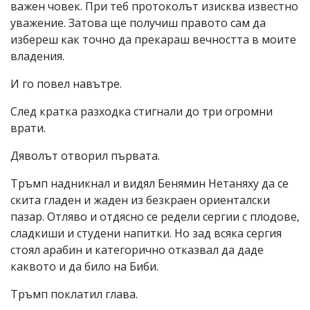
важен човек. При теб протоколът изисква известно
уважение. Затова ще получиш правото сам да
избереш как точно да прекараш вечността в моите
владения.
И го повел навътре.
След кратка разходка стигнали до три огромни
врати.
Дяволът отворил първата.
Тръмп надникнал и видял Бенямин Нетаняху да се
скита гладен и жаден из безкраен ориенталски
пазар. Отляво и отдясно се редели сергии с плодове,
сладкиши и студени напитки. Но зад всяка сергия
стоял арабин и категорично отказвал да даде
каквото и да било на Биби.
Тръмп поклатил глава.