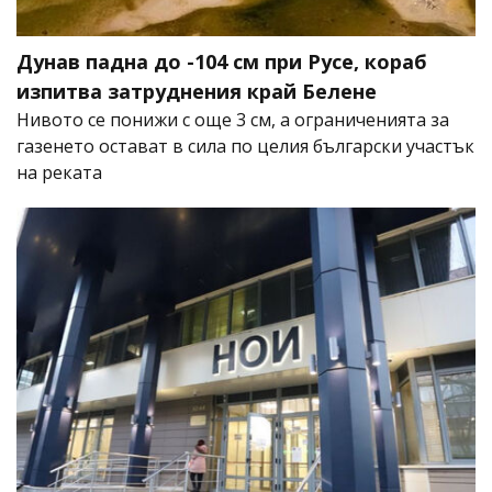
Дунав падна до -104 см при Русе, кораб
изпитва затруднения край Белене
Нивото се понижи с още 3 см, а ограниченията за
газенето остават в сила по целия български участък
на реката