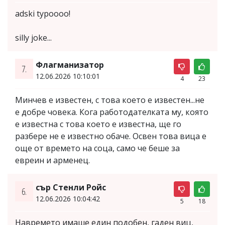
adski typoooo!
silly joke...
Флагманизатор
7.
12.06.2026 10:10:01
4
23
Минчев е известен, с това което е известен...не
е добре човека. Кога работодателката му, която
е известна с това което е известна, ще го
разбере не е известно обаче. Освен това вица е
още от времето на соца, само че беше за
евреин и арменец.
сър Стенли Ройс
6.
12.06.2026 10:04:42
5
18
Навремето имаше един подобен, гаден виц,