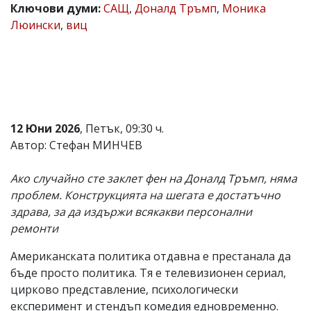
Ключови думи:
САЩ
,
Доналд Тръмп
,
Моника
Коментарите
Люински
,
виц
под
статиите
се
въвеждат
от
читателите
и
редакцията
12 Юни 2026
, Петък, 09:30 ч.
не
носи
Автор: Стефан МИНЧЕВ
отговорност
за
Ако случайно сте заклет фен на Доналд Тръмп, няма
тях!
Ако
проблем. Конструкцията на шегата е достатъчно
откриете
здрава, за да издържи всякакви персонални
обиден
ремонти
за
вас
коментар,
Американската политика отдавна е престанала да
моля
бъде просто политика. Тя е телевизионен сериал,
сигнализирайте
цирково представление, психологически
ни!
експеримент и стендъп комедия едновременно.