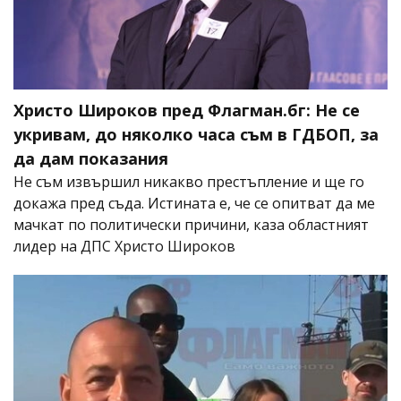
Христо Широков пред Флагман.бг: Не се
укривам, до няколко часа съм в ГДБОП, за
да дам показания
Не съм извършил никакво престъпление и ще го
докажа пред съда. Истината е, че се опитват да ме
мачкат по политически причини, каза областният
лидер на ДПС Христо Широков