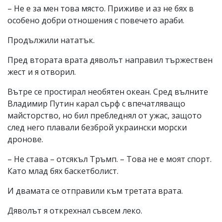
– Не е за мен това място. Приживе и аз не бях в
особено добри отношения с повечето араби.
Продължили нататък.
Пред втората врата дяволът направил тържествен
жест и я отворил.
Вътре се простирал необятен океан. Сред вълните
Владимир Путин карал сърф с впечатляващо
майсторство, но бил пребледнял от ужас, защото
след него плавали безброй украински морски
дронове.
– Не става – отсякъл Тръмп. – Това не е моят спорт.
Като млад бях баскетболист.
И двамата се отправили към третата врата.
Дяволът я открехнал съвсем леко.