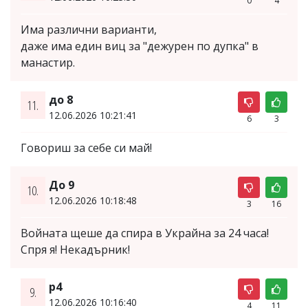
0
4
Има различни варианти,
даже има един виц за "дежурен по дупка" в
манастир.
до 8
11.
12.06.2026 10:21:41
6
3
Говориш за себе си май!
До 9
10.
12.06.2026 10:18:48
3
16
Войната щеше да спира в Украйна за 24 часа!
Спря я! Некадърник!
p4
9.
12.06.2026 10:16:40
4
11