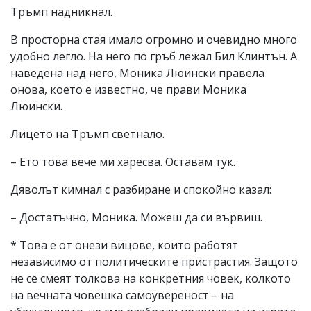
Тръмп надникнал.
В просторна стая имало огромно и очевидно много
удобно легло. На него по гръб лежал Бил Клинтън. А
наведена над него, Моника Люински правела
онова, което е известно, че прави Моника
Люински.
Лицето на Тръмп светнало.
– Ето това вече ми харесва. Оставам тук.
Дяволът кимнал с разбиране и спокойно казал:
– Достатъчно, Моника. Можеш да си вървиш.
* Това е от онези вицове, които работят
независимо от политическите пристрастия. Защото
не се смеят толкова на конкретния човек, колкото
на вечната човешка самоувереност – на