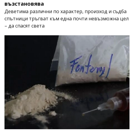
възстановява
Деветима различни по характер, произход и съдба
спътници тръгват към една почти невъзможна цел
– да спасят света