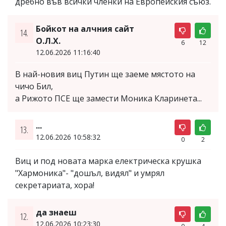
дребно във всички членки на Европейския съюз.
Бойкот на алчния сайт
14.
О.Л.Х.
6
12
12.06.2026 11:16:40
В най-новия виц Путин ще заеме мястото на
чичо Бил,
а Рижото ПСЕ ще замести Моника Кларинета...
...
13.
12.06.2026 10:58:32
0
2
Виц и под новата марка електрическа крушка
"Хармоника"- "дошъл, видял" и умрял
секретариата, хора!
да знаеш
12.
12.06.2026 10:23:30