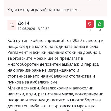
Ходи се подигравай на кралете в ес....
До 14
15.
12.06.2026 13:09:32
3
0
Кой пу тин, кой по сприхави! - от 2030 г. , месец и
нещо след началото на годината влиза в сила
Регламент и всички наливни стоки на дребно в
търговските мрежи ще се предлагат в
многооборотен депозитен амбалаж. В период
на организиране на изграждането и
стопанисването на амбалажни стопанства и
пункове за амбалажи сме.
Млека всякакви, безалкохолни и алкохолни
напитки, води, растителни масла, консервирани
плодове и зеленчуци- всичко в многооборотен
депозитен амбалаж в търговската мрежа на