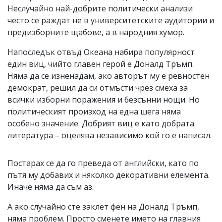
Неслучайно най-добрите политически анализи
често се раждат не в университетските аудитории и
предизборните щабове, а в народния хумор.
Напоследък отвъд Океана набира популярност
един виц, чийто главен герой е Доналд Тръмп.
Няма да се изненадам, ако авторът му е ревностен
демократ, решил да си отмъсти чрез смеха за
всички изборни поражения и безсънни нощи. Но
политическият произход на една шега няма
особено значение. Добрият виц е като добрата
литература – оцелява независимо кой го е написал.
Постарах се да го преведа от английски, като по
пътя му добавих и няколко декоративни елемента.
Иначе няма да съм аз.
А ако случайно сте заклет фен на Доналд Тръмп,
няма проблем. Просто сменете името на главния