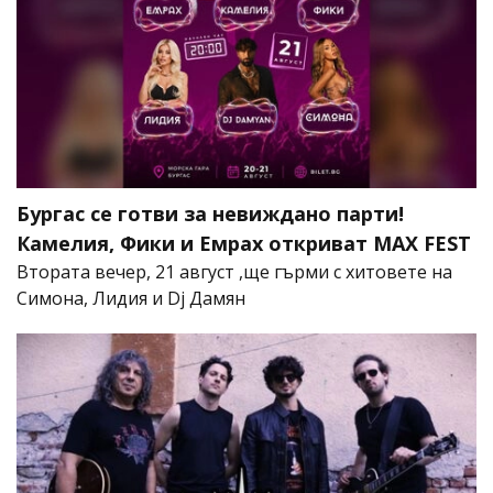
Бургас се готви за невиждано парти!
Камелия, Фики и Емрах откриват MAX FEST
Втората вечер, 21 август ,ще гърми с хитовете на
Симона, Лидия и Dj Дамян