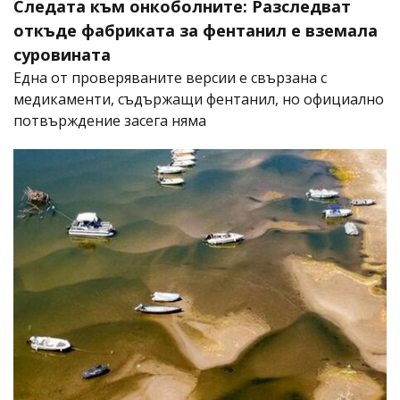
Следата към онкоболните: Разследват
откъде фабриката за фентанил е вземала
суровината
Една от проверяваните версии е свързана с
медикаменти, съдържащи фентанил, но официално
потвърждение засега няма