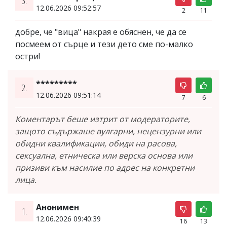
3.
12.06.2026 09:52:57
2
11
добре, че "вица" накрая е обяснен, че да се
посмеем от сърце и тези дето сме по-малко
остри!
*********
2.
12.06.2026 09:51:14
7
6
Коментарът беше изтрит от модераторите,
защото съдържаше вулгарни, нецензурни или
обидни квалификации, обиди на расова,
сексуална, етническа или верска основа или
призиви към насилие по адрес на конкретни
лица.
Анонимен
1.
12.06.2026 09:40:39
16
13