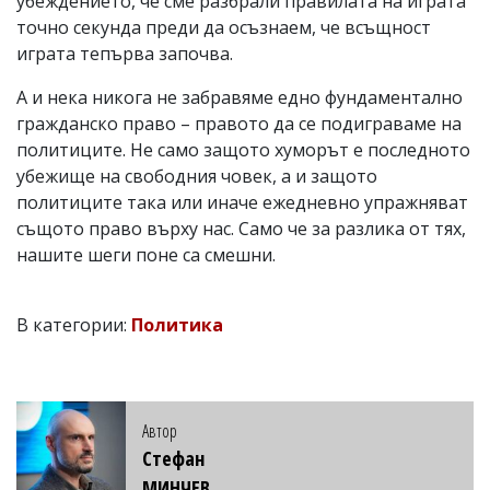
убеждението, че сме разбрали правилата на играта
точно секунда преди да осъзнаем, че всъщност
играта тепърва започва.
А и нека никога не забравяме едно фундаментално
гражданско право – правото да се подиграваме на
политиците. Не само защото хуморът е последното
убежище на свободния човек, а и защото
политиците така или иначе ежедневно упражняват
същото право върху нас. Само че за разлика от тях,
нашите шеги поне са смешни.
В категории:
Политика
Автор
Стефан
МИНЧЕВ