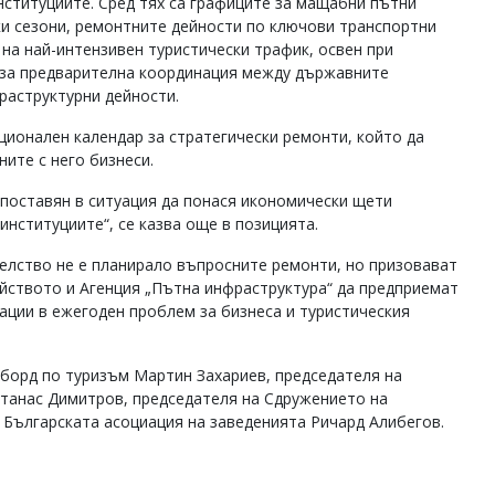
нституциите. Сред тях са графиците за мащабни пътни
ки сезони, ремонтните дейности по ключови транспортни
на най-интензивен туристически трафик, освен при
м за предварителна координация между държавните
раструктурни дейности.
ионален календар за стратегически ремонти, който да
ите с него бизнеси.
поставян в ситуация да понася икономически щети
институциите“, се казва още в позицията.
елство не е планирало въпросните ремонти, но призовават
йството и Агенция „Пътна инфраструктура“ да предприемат
ации в ежегоден проблем за бизнеса и туристическия
 борд по туризъм Мартин Захариев, председателя на
Атанас Димитров, председателя на Сдружението на
 Българската асоциация на заведенията Ричард Алибегов.