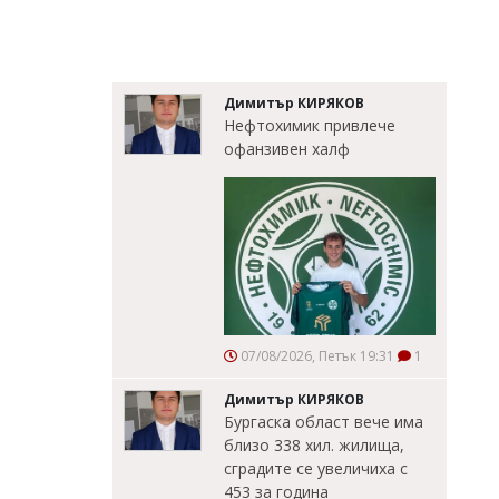
Димитър КИРЯКОВ
Нефтохимик привлече
офанзивен халф
07/08/2026, Петък 19:31
1
Димитър КИРЯКОВ
Бургаска област вече има
близо 338 хил. жилища,
сградите се увеличиха с
453 за година