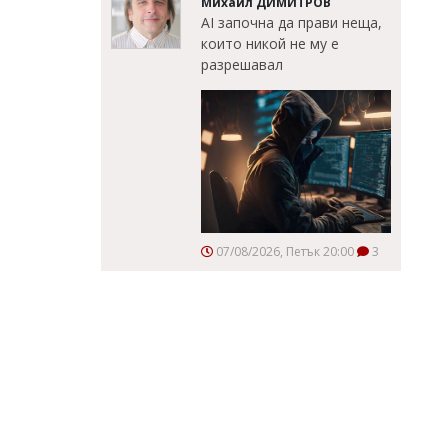
Михаил ДИМИТРОВ
AI започна да прави неща,
които никой не му е
разрешавал
07/08/2026, Петък 20:00
3