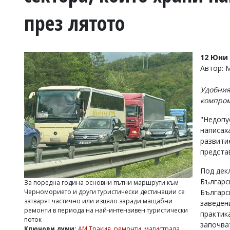
УКРАЙНА
през лятото
СПОРТ
РАЗСЛЕДВАНЕ
БИЗНЕС
12 Юни 
ЮГ
Автор:
Удобния
Управители:
компром
Веселин
Василев,
"Недопу
email:
написах
v.vasilev@flagman.bg
Катя
развити
Касабова,
предста
еmail:
k.kassabova@flagman.bg
Под дек
Главен
Българс
За поредна година основни пътни маршрути към
редактор:
Черноморието и други туристически дестинации се
Българс
Иван
затварят частично или изцяло заради мащабни
заведен
Колев,
ремонти в периода на най-интензивен туристически
email:
практик
поток
office@flagman.bg
започва
Ключови думи:
АМ Тракия
,
ремонти
,
магистрала
,