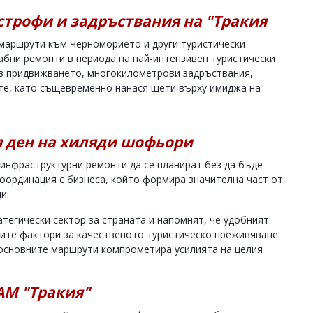
строфи и задръствания на "Тракия
 маршрути към Черноморието и други туристически
абни ремонти в периода на най-интензивен туристически
 в придвижването, многокилометрови задръствания,
ите, като същевременно нанася щети върху имиджа на
я ден на хиляди шофьори
 инфраструктурни ремонти да се планират без да бъде
координация с бизнеса, който формира значителна част от
и.
тегически сектор за страната и напомнят, че удобният
ните фактори за качественото туристическо преживяване.
 основните маршрути компрометира усилията на целия
АМ "Тракия"