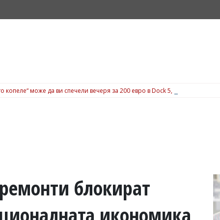
о копеле“ може да ви спечели вечеря за 200 евро в Dock 5, вижте подробн
 ремонти блокират
националната икономика