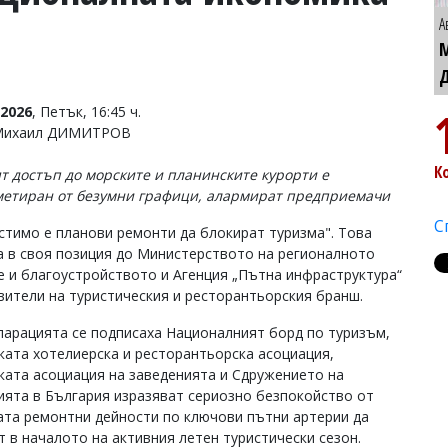
А
2026
, Петък, 16:45 ч.
 Михаил ДИМИТРОВ
К
т достъп до морските и планинските курорти е
етиран от безумни графици, алармират предприемачи
С
стимо е планови ремонти да блокират туризма". Това
а в своя позиция до Министерството на регионалното
е и благоустройството и Агенция „Пътна инфраструктура“
вители на туристическия и ресторантьорския бранш.
ларацията се подписаха Националният борд по туризъм,
ката хотелиерска и ресторантьорска асоциация,
ката асоциация на заведенията и Сдружението на
ията в България изразяват сериозно безпокойство от
ата ремонтни дейности по ключови пътни артерии да
т в началото на активния летен туристически сезон.