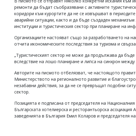
В писмото се отправят няколко конкретни искания към и
ремонти да бъдат съобразявани с активните туристичес
коридори към курортите да не се извършват в периодите 
аварийни ситуации, както и да бъде създаден механизъ
институции и туристическия сектор при планиране на инф
Организациите настояват също за разработването на нац
отчита икономическите последствия за туризма и свързан
„Туристическият сектор не може да продължава да бъде 
вследствие на лошо планиране и липса на синхрон между 
Авторите на писмото отбелязват, че настоящото правит
Министерството на регионалното развитие и благоустро
незабавни действия, за да не се превръщат подобни ситу
сектор.
Позицията е подписана от председателя на Националния
Българската хотелиерска и ресторантьорска асоциация 
заведенията в България Емил Коларов и председателя на