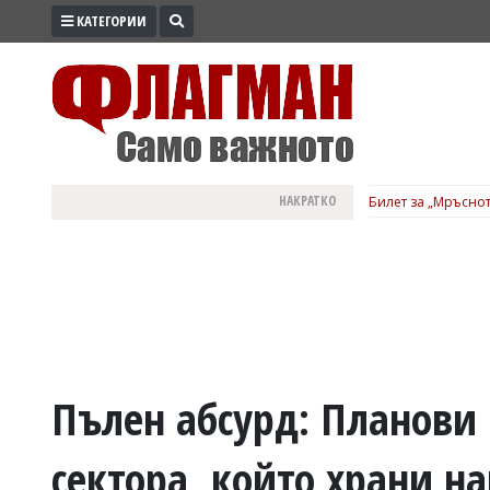
КАТЕГОРИИ
ПРОМО
ЗОНА
ИЗБОРИ
2026
ПРАКТИЧНО
НАКРАТКО
Билет за „Мръснот
КУЛТУРА
ЗДРАВЕ
ПОЛИТИКА
ОБЩИНИ
ОБЩЕСТВО
ЛАЙФСТАЙЛ
Пълен абсурд: Планови
ВОЙНАТА
сектора, който храни 
В