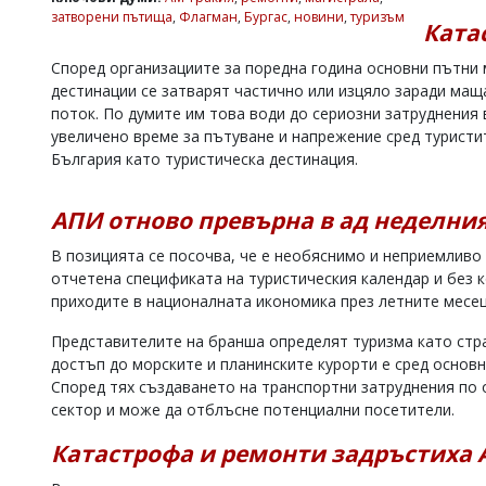
затворени пътища
,
Флагман
,
Бургас
,
новини
,
туризъм
Коментарите
Ката
под
статиите
Според организациите за поредна година основни пътни
се
дестинации се затварят частично или изцяло заради мащ
въвеждат
поток. По думите им това води до сериозни затруднения
от
увеличено време за пътуване и напрежение сред турист
читателите
България като туристическа дестинация.
и
редакцията
не
АПИ отново превърна в ад неделни
носи
отговорност
В позицията се посочва, че е необяснимо и неприемливо
за
тях!
отчетена спецификата на туристическия календар и без 
Ако
приходите в националната икономика през летните месец
откриете
обиден
Представителите на бранша определят туризма като стра
за
достъп до морските и планинските курорти е сред основ
вас
Според тях създаването на транспортни затруднения по
коментар,
сектор и може да отблъсне потенциални посетители.
моля
сигнализирайте
Катастрофа и ремонти задръстиха 
ни!