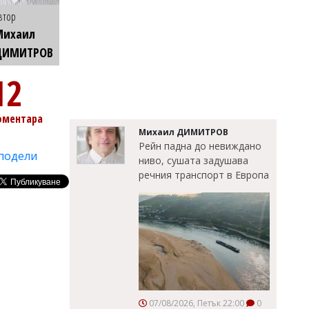
втор
Михаил
ДИМИТРОВ
12
оментара
Михаил ДИМИТРОВ
Рейн падна до невиждано
подели
ниво, сушата задушава
речния транспорт в Европа
07/08/2026, Петък 22:00
0