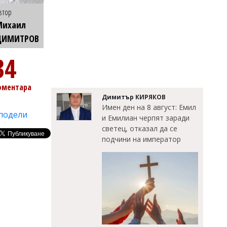
втор
Михаил
ДИМИТРОВ
34
оментара
Димитър КИРЯКОВ
Имен ден на 8 август: Емил
подели
и Емилиан черпят заради
светец, отказал да се
подчини на император