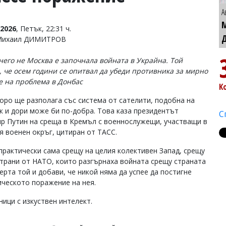
А
2026
, Петък, 22:31 ч.
 Михаил ДИМИТРОВ
него не Москва е започнала войната в Украйна. Той
, че осем години се опитвал да убеди противника за мирно
 на проблема в Донбас
К
коро ще разполага със система от сателити, подобна на
к и дори може би по-добра. Това каза президентът
С
р Путин на среща в Кремъл с военнослужещи, участващи в
я военен окръг, цитиран от ТАСС.
 практически сама срещу на целия колективен Запад, срещу
страни от НАТО, които разгърнаха войната срещу страната
ерта той и добави, че никой няма да успее да постигне
ическото поражение на нея.
ници с изкуствен интелект.