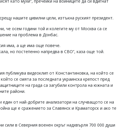
исят като мухи“, пречейки на войниците да си вдигнат
 срещу нашите цивилни цели, изтъкна руският президент.
ни, че осем години той и колегите му от Москва са се
шение на проблема в Донбас.
сия има, а ще има още повече.
кала, но постепенно напредва в СВО“, каза още той.
 публикува видеоклип от Константиновка, на който се
 който се смята за последната украинска крепост пред
ащитниците на града са загубили контрола на южната и
рните райони.
и един от най-добрите анализатори на случващото се на
ойна ще е сражението за Славянск и Краматорск и ако те
ни сили в Северния военен окръг надхвърля 700 000 души