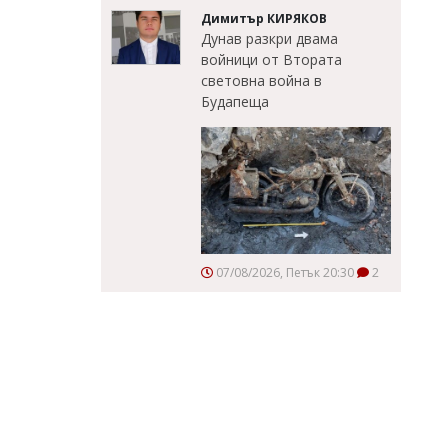
Димитър КИРЯКОВ
Дунав разкри двама
войници от Втората
световна война в
Будапеща
07/08/2026, Петък 20:30
2