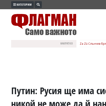
КАТЕГОРИИ
ПРОМО
ЗОНА
ИЗБОРИ
2026
ПРАКТИЧНО
НАКРАТКО
Za Zú Слънчев бря
КУЛТУРА
ЗДРАВЕ
ПОЛИТИКА
ОБЩИНИ
ОБЩЕСТВО
ЛАЙФСТАЙЛ
Путин: Русия ще има си
ВОЙНАТА
никой не може да й на
В