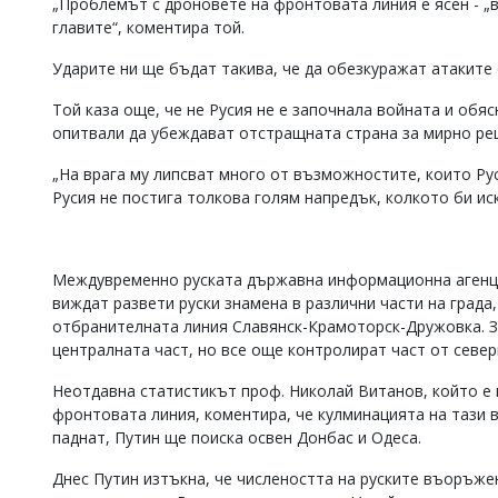
„Проблемът с дроновете на фронтовата линия е ясен - „в
Коментарите
главите“, коментира той.
под
статиите
Ударите ни ще бъдат такива, че да обезкуражат атаките
се
въвеждат
Той каза още, че не Русия не е започнала войната и обяс
от
опитвали да убеждават отстращната страна за мирно ре
читателите
и
„На врага му липсват много от възможностите, които Ру
редакцията
Русия не постига толкова голям напредък, колкото би ис
не
носи
отговорност
за
Междувременно руската държавна информационна агенция
тях!
виждат развети руски знамена в различни части на града,
Ако
откриете
отбранителната линия Славянск-Крамоторск-Дружовка. З
обиден
централната част, но все още контролират част от севе
за
вас
Неотдавна статистикът проф. Николай Витанов, който е 
коментар,
фронтовата линия, коментира, че кулминацията на тази в
моля
паднат, Путин ще поиска освен Донбас и Одеса.
сигнализирайте
ни!
Днес Путин изтъкна, че числеността на руските въоръже