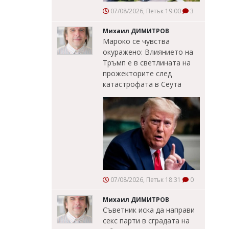
07/08/2026, Петък 19:00
3
Михаил ДИМИТРОВ
Мароко се чувства
окуражено: Влиянието на
Тръмп е в светлината на
прожекторите след
катастрофата в Сеута
07/08/2026, Петък 18:31
0
Михаил ДИМИТРОВ
Съветник иска да направи
секс парти в сградата на