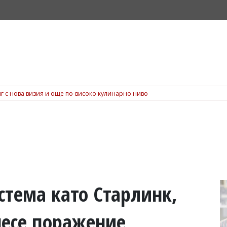
г с нова визия и още по-високо кулинарно ниво
стема като Старлинк,
несе поражение