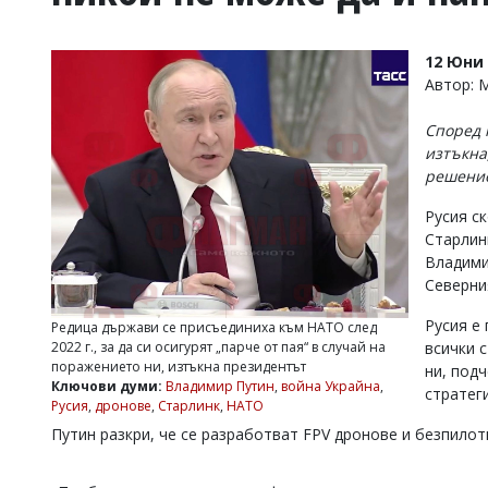
УКРАЙНА
СПОРТ
12 Юни 
РАЗСЛЕДВАНЕ
Автор:
БИЗНЕС
Според 
ЮГ
изтъкна
решение
Управители:
Русия с
Веселин
Василев,
Старлин
email:
Владими
v.vasilev@flagman.bg
Северни
Катя
Касабова,
Русия е
Редица държави се присъединиха към НАТО след
еmail:
k.kassabova@flagman.bg
2022 г., за да си осигурят „парче от пая“ в случай на
всички 
поражението ни, изтъкна президентът
ни, подч
Главен
Ключови думи:
Владимир Путин
,
война Украйна
,
стратег
редактор:
Русия
,
дронове
,
Старлинк
,
НАТО
Иван
Колев,
Путин разкри, че се разработват FPV дронове и безпилот
email:
office@flagman.bg