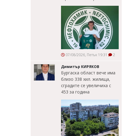
07/08/2026, Петък 19:31
2
Димитър КИРЯКОВ
Бургаска област вече има
близо 338 хил. жилища,
сградите се увеличиха с
453 за година