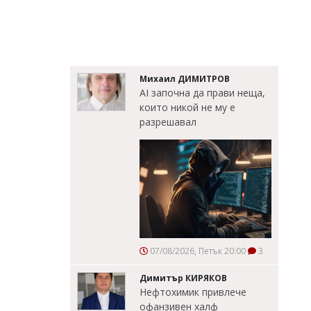
Михаил ДИМИТРОВ
AI започна да прави неща,
които никой не му е
разрешавал
07/08/2026, Петък 20:00
3
Димитър КИРЯКОВ
Нефтохимик привлече
офанзивен халф