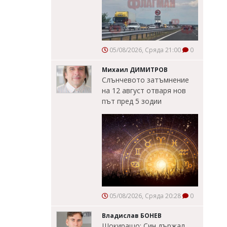
05/08/2026, Сряда 21:00
0
Михаил ДИМИТРОВ
Слънчевото затъмнение
на 12 август отваря нов
път пред 5 зодии
05/08/2026, Сряда 20:28
0
Владислав БОНЕВ
Шокиращо: Син държал