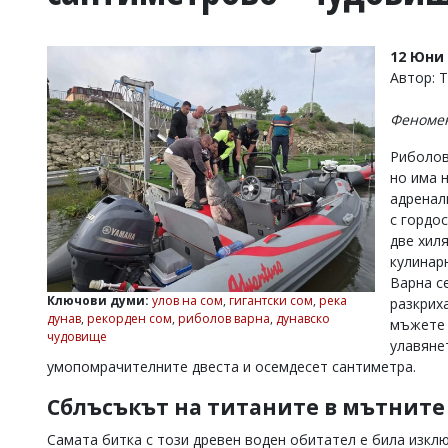
УКРАЙНА
СПОРТ
12 Юни 
РАЗСЛЕДВАНЕ
Автор: 
БИЗНЕС
Феномен
ЮГ
Риболов
но има 
Управители:
адренал
Веселин
Василев,
с гордо
email:
две хил
v.vasilev@flagman.bg
кулинар
Катя
Варна с
Касабова,
Ключови думи:
улов на сом
,
гигантски сом
,
река
разкрих
еmail:
k.kassabova@flagman.bg
дунав
,
рекорден сом
,
риболов варна
,
дунавско
мъжете 
чудовище
Главен
улавяне
редактор:
умопомрачителните двеста и осемдесет сантиметра.
Иван
Колев,
Сблъсъкът на титаните в мътните
email:
office@flagman.bg
Самата битка с този древен воден обитател е била изкл