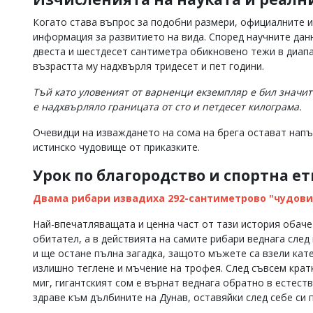
Когато става въпрос за подобни размери, официалните 
информация за развитието на вида. Според научните дан
двеста и шестдесет сантиметра обикновено тежи в диапаз
възрастта му надхвърля тридесет и пет години.
Тъй като уловеният от варненци екземпляр е бил значит
е надхвърляло границата от сто и петдесет килограма.
Очевидци на изваждането на сома на брега остават напъ
истинско чудовище от приказките.
Урок по благородство и спортна е
Двама рибари извадиха 292-сантиметрово "чудови
Най-впечатляващата и ценна част от тази история обаче 
обитател, а в действията на самите рибари веднага след
и ще остане пълна загадка, защото мъжете са взели кат
излишно теглене и мъчение на трофея. След съвсем крат
миг, гигантският сом е върнат веднага обратно в естест
здраве към дълбините на Дунав, оставяйки след себе си 