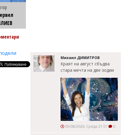
втор
ервел
ИЛИЕВ
оментари
подели
Михаил ДИМИТРОВ
Краят на август сбъдва
стара мечта на две зодии
05/08/2026, Сряда 21:57
0