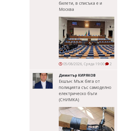
билети, в списъка е и
Москва
05/08/2026, Сряда 19:00
2
Димитър КИРЯКОВ
Екшън: Мъж бяга от
полицията със самоделно
електрическо бъги
(СНИМКА)