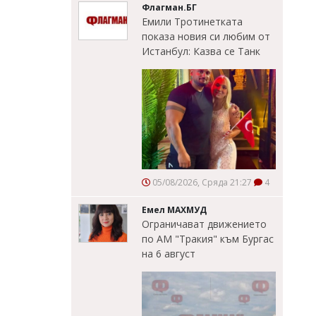
Флагман.БГ
Емили Тротинетката
показа новия си любим от
Истанбул: Казва се Танк
05/08/2026, Сряда 21:27
4
Емел МАХМУД
Ограничават движението
по АМ "Тракия" към Бургас
на 6 август