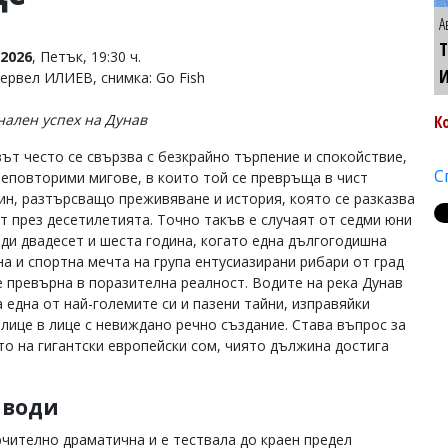
А
Т
2026
, Петък, 19:30 ч.
Тервел ИЛИЕВ, снимка: Go Fish
ален успех на Дунав
К
ът често се свързва с безкрайно търпение и спокойствие,
С
неповторими мигове, в които той се превръща в чист
ин, разтърсващо преживяване и история, която се разказва
ст през десетилетията. Точно такъв е случаят от седми юни
яди двадесет и шеста година, когато една дългогодишна
на и спортна мечта на група ентусиазирани рибари от град
е превърна в поразителна реалност. Водите на река Дунав
а една от най-големите си и пазени тайни, изправяйки
лице в лице с невиждано речно създание. Става въпрос за
то на гигантски европейски сом, чиято дължина достига
 води
ючително драматична и е тествала до краен предел