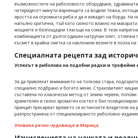
възможностите на риболовното оборудване, здравината 
Коментарите
четиридесет минути варненците са водили тежка, изтощи
под
яростта на огромната риба и да я извадят на борда. На 
статиите
напълно критична, тъй като силното влакно на макарата 
се
въвеждат
мощните и безпощадни тласъци на сома. В тези напрегнат
от
комбинацията от дългогодишен натрупан опит, отлична п
читателите
късмет в крайна сметка са наклонили везните в полза на 
и
редакцията
Специалната рецепта зад историч
не
носи
Успехът в риболова на подобни редки и трофейни е
отговорност
за
тях!
За да привлекат вниманието на толкова стара, подозрите
Ако
специално подбрано и богато меню. Страховитият хищник
откриете
съставена по класически метод от земни червеи, попови 
обиден
хранителен и силно ароматен коктел е бил позициониран
за
вас
принцип прекарват времето си истинските владетели на 
коментар,
разпространена от специализираното риболовно издание
моля
сигнализирайте
Уловиха речно чудовище в Марица
ни!
Изчисленията на науката и реалн