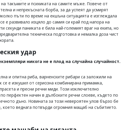
на такъмите и психиката на самите мъже. Повече от
телна и непрекъсната борба, за да успеят да усмирят
няколко пъти по време на екшъна ситуацията е изглеждала
се е развивало изцяло до самия си край под напора на
и секунди паниката е била най-големият враг на екипа, но
редварителна техническа подготовка и немалка доза чист
хората.
еския удар
кземпляри никога не е плод на случайна случайност.
лна и опитна риба, варненските рибари са заложили на
 се е изкушил от сериозна комбинирана примамка,
прасета и пресни речни миди. Този изключително
 по перфектен начин в дълбоките речни слоеве, където по
речното дъно. Новината за този невероятен улов бързо бе
, което веднага потвърди огромния мащаб на събитието.
ите мащаби на гиганта