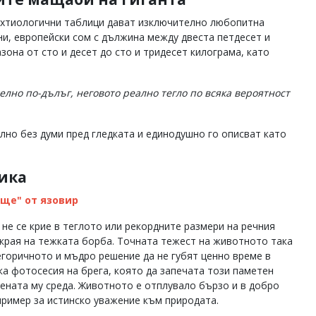
ихтиологични таблици дават изключително любопитна
ни, европейски сом с дължина между двеста петдесет и
она от сто и десет до сто и тридесет килограма, като
елно по-дълъг, неговото реално тегло по всяка вероятност
лно без думи пред гледката и единодушно го описват като
тика
ще" от язовир
не се крие в теглото или рекордните размери на речния
 края на тежката борба. Точната тежест на животното така
егоричното и мъдро решение да не губят ценно време в
ка фотосесия на брега, която да запечата този паметен
вената му среда. Животното е отплувало бързо и в добро
пример за истинско уважение към природата.