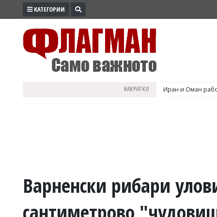
КАТЕГОРИИ
ПРОМО
ЗОНА
ИЗБОРИ
2026
ПРАКТИЧНО
НАКРАТКО
Иран и Оман рабо
КУЛТУРА
ЗДРАВЕ
ПОЛИТИКА
ОБЩИНИ
ОБЩЕСТВО
ЛАЙФСТАЙЛ
Варненски рибари улови
ВОЙНАТА
сантиметрово "чудови
В