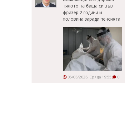
тялото на баща си във
фризер 2 години и
половина заради пенсията
05/08/2026, Сряда 19:55
0