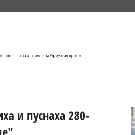
тят по план за отваряне на Ормузкия проток
ха и пуснаха 280-
ще"