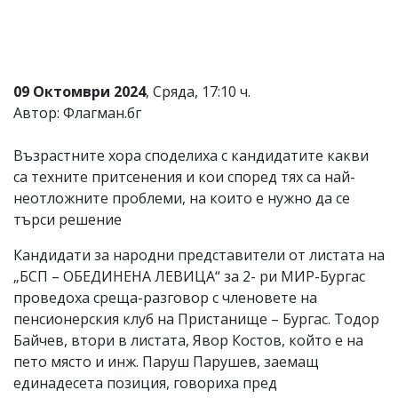
09 Октомври 2024
, Сряда, 17:10 ч.
Автор: Флагман.бг
Възрастните хора споделиха с кандидатите какви
са техните притсенения и кои според тях са най-
неотложните проблеми, на които е нужно да се
търси решение
Кандидати за народни представители от листата на
„БСП – ОБЕДИНЕНА ЛЕВИЦА“ за 2- ри МИР-Бургас
проведоха среща-разговор с членовете на
пенсионерския клуб на Пристанище – Бургас. Тодор
Байчев, втори в листата, Явор Костов, който е на
пето място и инж. Паруш Парушев, заемащ
единадесета позиция, говориха пред