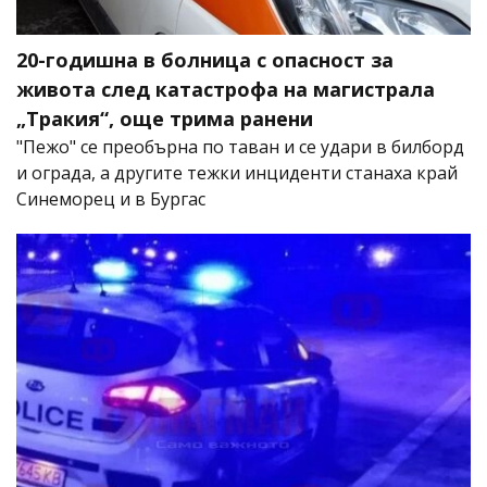
20-годишна в болница с опасност за
живота след катастрофа на магистрала
„Тракия“, още трима ранени
"Пежо" се преобърна по таван и се удари в билборд
и ограда, а другите тежки инциденти станаха край
Синеморец и в Бургас