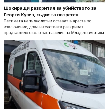
Шокиращи разкрития за убийството за
Георги Кузев, съдията потресен
Петимата непълнолетни остават в ареста по
изключение, доказателствата разкриват
продължило около час насилие на Младежкия хълм