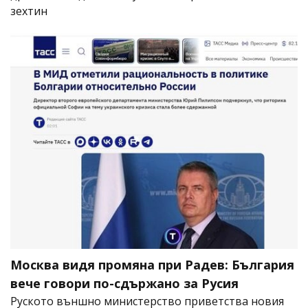
зехтин
Москва видя промяна при Радев: България
вече говори по-сдържано за Русия
Руското външно министерство приветства новия