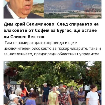
Дим край Селиминово: След спирането на
влаковете от София за Бургас, ще остане
ли Сливен без ток
Там се намират далекопровода и ще е
изключителен риск както за пожарникарите, така и
за населението, предупреди областният управител