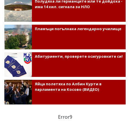
Полудяха ли германците или те дойдоха -
има 14 хил. сигнала за НЛО
Пламъци погълнаха легендарно училище
Абитуриенти, проверете осигуровките си!
Яйца полетяха по Албин Курти в
парламента на Косово (ВИДЕО)
Error9