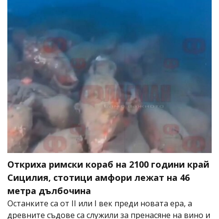
Откриха римски кораб на 2100 години край
Сицилия, стотици амфори лежат на 46
метра дълбочина
Останките са от II или I век преди новата ера, а
древните съдове са служили за пренасяне на вино и