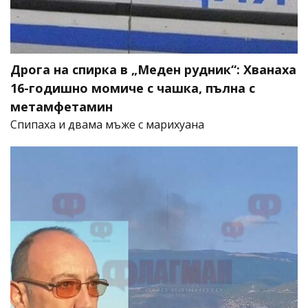
Дрога на спирка в „Меден рудник“: Хванаха
16-годишно момиче с чашка, пълна с
метамфетамин
Спипаха и двама мъже с марихуана