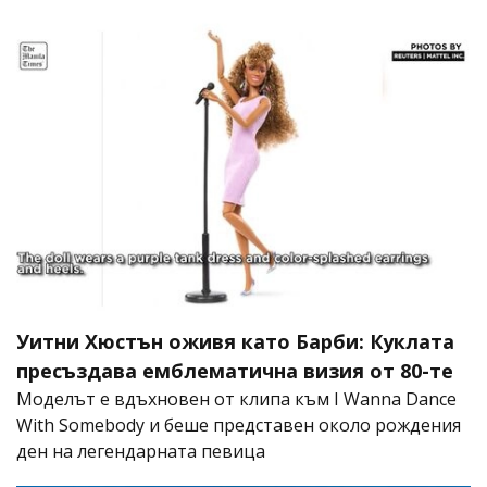
Уитни Хюстън оживя като Барби: Куклата
пресъздава емблематична визия от 80-те
Моделът е вдъхновен от клипа към I Wanna Dance
With Somebody и беше представен около рождения
ден на легендарната певица