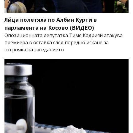
Яйца полетяха по Албин Курти в
парламента на Косово (ВИДЕО)
Опозиционната депутатка Тиме Кадрияй атакува
премиера в оставка след поредно искане за
отсрочка на заседанието