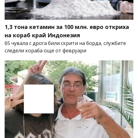
1,3 тона кетамин за 100 млн. евро откриха
на кораб край Индонезия
65 чувала с дрога били скрити на борда, службите
следели кораба още от февруари