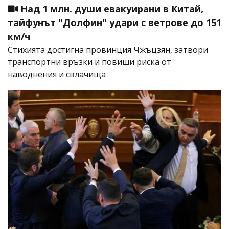
Над 1 млн. души евакуирани в Китай,
тайфунът "Долфин" удари с ветрове до 151
км/ч
Стихията достигна провинция Чжъцзян, затвори
транспортни връзки и повиши риска от
наводнения и свлачища