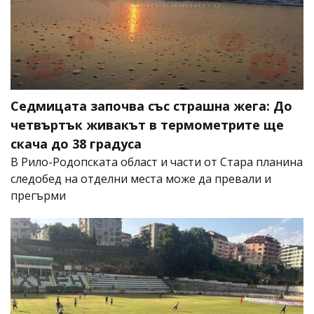
Седмицата започва със страшна жега: До
четвъртък живакът в термометрите ще
скача до 38 градуса
В Рило-Родопската област и части от Стара планина
следобед на отделни места може да превали и
прегърми