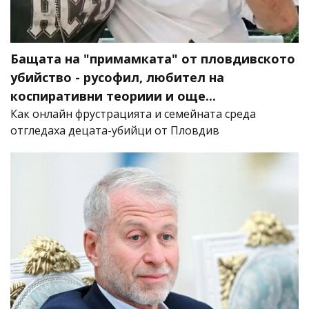
Бащата на "примамката" от пловдивското
убийство - русофил, любител на
коспиративни теориии и още...
Как онлайн фрустрацията и семейната среда
отгледаха децата-убийци от Пловдив