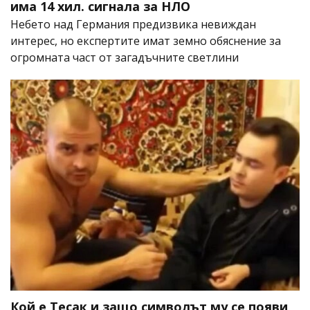
има 14 хил. сигнала за НЛО
Небето над Германия предизвика невиждан
интерес, но експертите имат земно обяснение за
огромната част от загадъчните светлини
Кой е Тесак и защо символът му се появи