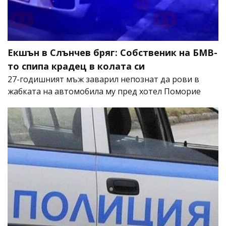
Екшън в Слънчев бряг: Собственик на БМВ-
то спипа крадец в колата си
27-годишният мъж заварил непознат да рови в
жабката на автомобила му пред хотел Поморие