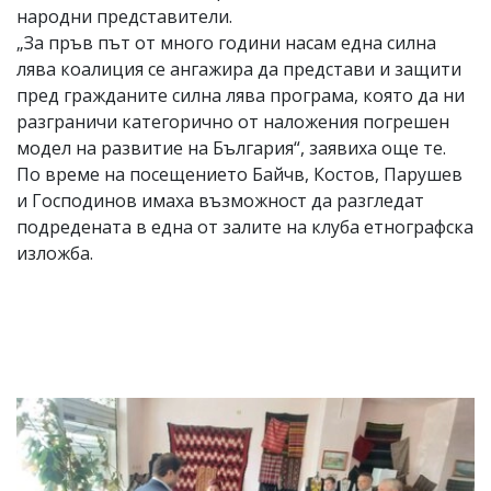
народни представители.
„За пръв път от много години насам една силна
лява коалиция се ангажира да представи и защити
пред гражданите силна лява програма, която да ни
разграничи категорично от наложения погрешен
модел на развитие на България“, заявиха още те.
По време на посещението Байчв, Костов, Парушев
и Господинов имаха възможност да разгледат
подредената в една от залите на клуба етнографска
изложба.