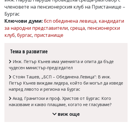
членовете на пенсионерския клуб на Пристанище –
Коментарите
под
Бургас
статиите
Ключови думи:
бсп обединена левица
,
кандидати
се
за народни представители
,
среща
,
пенсионерски
въвеждат
от
клуб
,
бургас
,
пристанище
читателите
и
редакцията
Тема в развитие
не
носи
Инж. Петър Кънев има уменията и опита да бъде
отговорност
чудесен министър-председател
за
тях!
Стоян Ташев, „БСП – Обединена Левица“: В инж.
Ако
Петър Кънев виждам лидера, който би могъл да изведе
откриете
напред лявото и региона на Бургас
обиден
за
Акад. Гранитски и проф. Христов от Бургас: Кого
вас
наказваме и какво плащаме, когато не гласуваме?
коментар,
моля
виж още
сигнализирайте
ни!