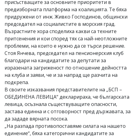
присъстващите за основните приоритети в
предизборната платформа на коалицията. Те бяха
придружени от инж. Живко Господинов, общински
председател на социалистите в морския град.
Възрастните хора споделиха какви са техните
притсенения и кои според тях са най-неотложните
проблеми, на които е нужно да се търси решение.
Стоя Янчева, председател на пенсионерския клуб
благодари на кандидатите за депутати за
изразената загриженост по отношение дейността
на клуба и заяви, че и за напрад ще разчита на
подкрепа.
В своите изказвания представителите на „БСП –
ОБЕДИНЕНА ЛЕВИЦА“ декларираха, че българската
левица, осъзнала съществуващите опасности,
застава единна и с отговорност пред държавата, за
да зададе вярната посока.
„На разпада противопоставяме силата на нашето
единение“, бяха категорични кандидатите за