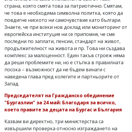
страна, която смята това за патриотично. Смятам,
че това е необходима символна политка, която да
повдигне ниското ни самочувствие като българи.
Знаете, че при всеки нов доклад или мониторинг от
европейска институция ни се припомня, че сме
последни по заплати, пенсии, стандарт на живот,
продължителност на живота и пр. Това ни създава
комплекс за малоценност. Един такъв строеж няма
да реши проблемите ни, но е стъпка в правилната
посока – възможност да не бъдем винаги с
наведена глава пред колегите и партньорите от
Запад.
Председателят на Гражданско обединение
"Бургазлии" за 24 май: Благодаря за всичко,
което правите за децата на Бургас и България
Казвам ви директно, три министерства са
извършили проверка относно изграждането на