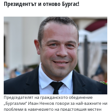
УКРАЙНА
Президентът и отново Бургас!
СПОРТ
РАЗСЛЕДВАНЕ
БИЗНЕС
ЮГ
Управители:
Веселин
Василев,
email:
v.vasilev@flagman.bg
Катя
Касабова,
еmail:
k.kassabova@flagman.bg
Главен
редактор:
Иван
Председателят на гражданското обединение
Колев,
„Бургазлии“ Иван Ненков говори за най-важните ни
email:
office@flagman.bg
проблеми в навечерието на предстоящия местен