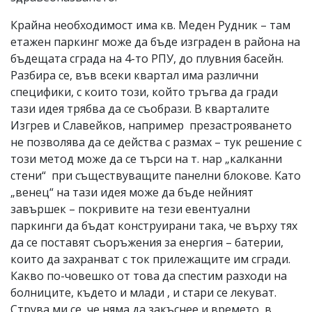
Крайна необходимост има кв. Меден Рудник – там
етажен паркинг може да бъде изграден в района на
бъдещата сграда на 4-то РПУ, до плувния басейн.
Разбира се, във всеки квартал има различни
специфики, с които този, който тръгва да гради
тази идея трябва да се съобрази. В кварталите
Изгрев и Славейков, например презастрояването
не позволява да се действа с размах – тук решение с
този метод може да се търси на т. нар „калканни
стени“ при съществуващите панелни блокове. Като
„венец“ на тази идея може да бъде нейният
завършек – покривите на тези евентуални
паркинги да бъдат конструирани така, че върху тях
да се поставят съоръжения за енергия – батерии,
които да захранват с ток прилежащите им сгради.
Какво по-човешко от това да спестим разходи на
болниците, където и млади , и стари се лекуват.
Струва ми се, че няма да закъснее и времето, в