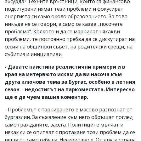
абсурда? Техните връстници, които са финансово
подсигурени нямат тези проблеми и фокусират
енергията си само около образованието. За това
никъде не се говори, а само се казва „посочете
проблема“. Колкото и да се маркират някакви
проблеми, те постоянно трябва да се дискутират на
сесии на общински съвет, на родителски срещи, на
събития и инициативи.
- Давате наистина реалистични примери и в
края на интервюто искам да ви насоча към
друга ключова тема за Бургас, особено в летния
сезон – недостигът на паркоместата. Интересно
ще е да чуем вашия коментар.
- Проблемът с паркирането е масово разпознат от
бургазлии. За съжаление към него обръщат поглед
само гражданите, засега. Политиците мълчат и
някак си се опитват с протакане този проблем да се
реши от само себе си. Несериозно е. От друга страна