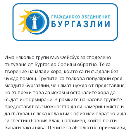
Има няколко групи във Фейсбук за споделено
пътуване от Бургас до София и обратно. Те са
творение на млади хора, които са ги създали без
чужда помощ. Групите са толкова популярни сред
младите бургазлии, че нямат нужда от представяне,
но въпреки това аз искам и останалите хора да
бъдат информирани. В рамките на часове групите
предоставят възможността да си намериш място и
да пътуваш с лека кола към София или обратно и да
си спестиш бавния влак, например, който почти
винаги закъснява. Цените са абсолютно приемливи,