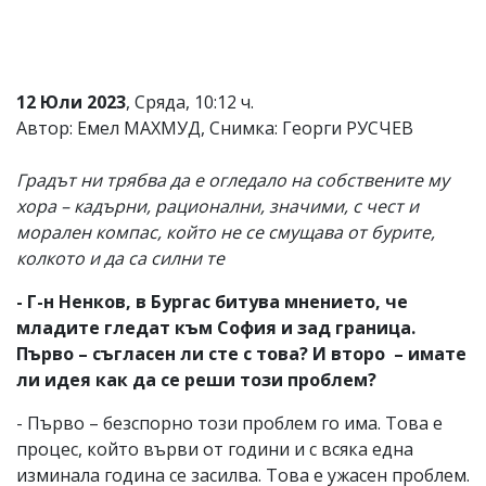
12 Юли 2023
, Сряда, 10:12 ч.
Автор: Емел МАХМУД, Снимка: Георги РУСЧЕВ
Градът ни трябва да е огледало на собствените му
хора – кадърни, рационални, значими, с чест и
морален компас, който не се смущава от бурите,
колкото и да са силни те
- Г-н Ненков, в Бургас битува мнението, че
младите гледат към София и зад граница.
Първо – съгласен ли сте с това? И второ – имате
ли идея как да се реши този проблем?
- Първо – безспорно този проблем го има. Това е
процес, който върви от години и с всяка една
изминала година се засилва. Това е ужасен проблем.