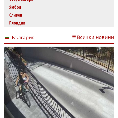
Ямбол
Сливен
Пловдив
Всички новини
България