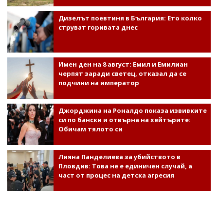
Дизелът поевтиня в България: Ето колко
струват горивата днес
Имен ден на 8 август: Емил и Емилиан
черпят заради светец, отказал да се
подчини на император
Джорджина на Роналдо показа извивките
си по бански и отвърна на хейтърите:
Обичам тялото си
Лияна Панделиева за убийството в
Пловдив: Това не е единичен случай, а
част от процес на детска агресия