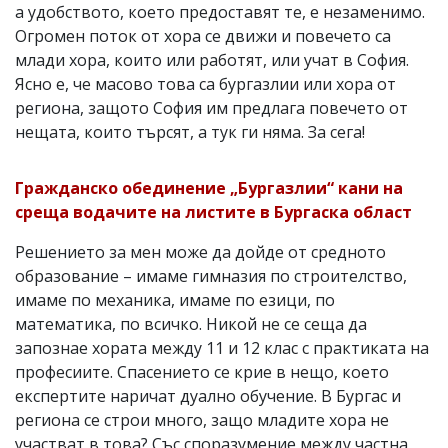
а удобството, което предоставят те, е незаменимо.
Огромен поток от хора се движи и повечето са
млади хора, които или работят, или учат в София.
Ясно е, че масово това са бургазлии или хора от
региона, защото София им предлага повечето от
нещата, които търсят, а тук ги няма. За сега!
Гражданско обединение „Бургазлии“ кани на
среща водачите на листите в Бургаска област
Решението за мен може да дойде от средното
образование – имаме гимназия по строителство,
имаме по механика, имаме по езици, по
математика, по всичко. Никой не се сеща да
запознае хората между 11 и 12 клас с практиката на
професиите. Спасението се крие в нещо, което
експертите наричат дуално обучение. В Бургас и
региона се строи много, защо младите хора не
участват в това? Със споразумение между частна