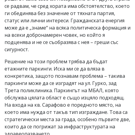
се радвам, че сред хората има обстоятелство, което
ги обединява без значение от тяхната партия,
статус или лични интереси. Гражданската енергия
може да е „знаме“ на всяка политическа формация и
на всеки добронамерен човек, но който я
подценява и не се съобразява с нея – греши със
сигурност.
Решение на този проблем трябва да бъдат
етажните паркинги. Иска ми се да вляза в
конкретика, защото познавам проблема – такива
паркинги може да се изградят на ул. Гурко, зад
Трета поликлиника. Паркингът на МБАЛ, която
обслужва цялата област е също изцяло подходящ.
На входа на кв. Сарафово е поредното място, на
което има нужда от такъв тип изграждане. Това са
стратегически места за града, особено първите две,
които да се погрижат за инфраструктурата на
здравеопазването.