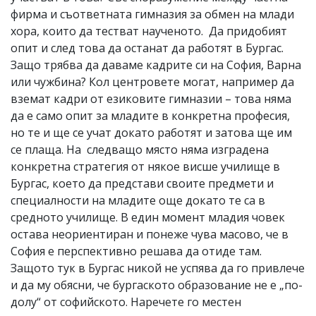
фирма и съответната гимназия за обмен на млади
хора, които да тестват наученото. Да придобият
опит и след това да останат да работят в Бургас.
Защо трябва да даваме кадрите си на София, Варна
или чужбина? Кол центровете могат, например да
вземат кадри от езиковите гимназии – това няма
да е само опит за младите в конкретна професия,
но те и ще се учат докато работят и затова ще им
се плаща. На следващо място няма изградена
конкретна стратегия от някое висше училище в
Бургас, което да представи своите предмети и
специалности на младите още докато те са в
средното училище. В един момент младия човек
остава неориентиран и понеже чува масово, че в
София е перспективно решава да отиде там.
Защото тук в Бургас никой не успява да го привлече
и да му обясни, че бургаското образование не е „по-
долу“ от софийското. Наречете го местен