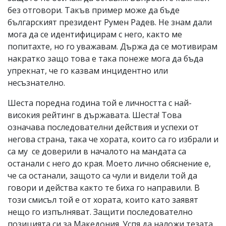
без отговори. Такъв пример може да бъде
българският президент Румен Радев. Не знам дали
мога да се идентифицирам с него, както ме
попитахте, но го уважавам. Държа да се мотивирам
накратко защо това е така понеже мога да бъда
упрекнат, че го казвам инцидентно или
несъзнателно.
Шеста поредна година той е личността с най-
високия рейтинг в държавата. Шеста! Това
означава последователни действия и успехи от
негова страна, така че хората, които са го избрали и
са му се доверили в началото на мандата са
останали с него до края. Моето лично обяснение е,
че са останали, защото са чули и видели той да
говори и действа както те биха го направили. В
този смисъл той е от хората, които като заявят
нещо го изпълняват. Защити последователно
позицията си за Македония. Успя да наложи тезата