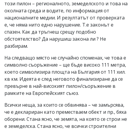
този пилон – регионалното, земеделското и това на
околната среда и водите, по информация от
националните медии. И резултатът от проверката
е, че няма нито едно нарушение. Т.е законът е
спазен. Как да тръгнеш срещу подобно
обстоятелство? Да нарушиш закона ли ? Не
разбирам.
На следващо място не случайно споменах, че това е
символно съоръжение – ще бъде високо 111 метра,
което символизира площта на България от 111 хил.
кв км. Идеята е след неговото финализиране да се
превърне в най-високият пилон/съоръжение в
рамките на Европейският съюз.
Всички неща, за които се обвинява – че замърсява,
че е деклариран като преместваем обект и пр., бяха
оборени. Стана ясно, че земята, на която се строи не
е земеделска. Стана ясно, че всички строителни