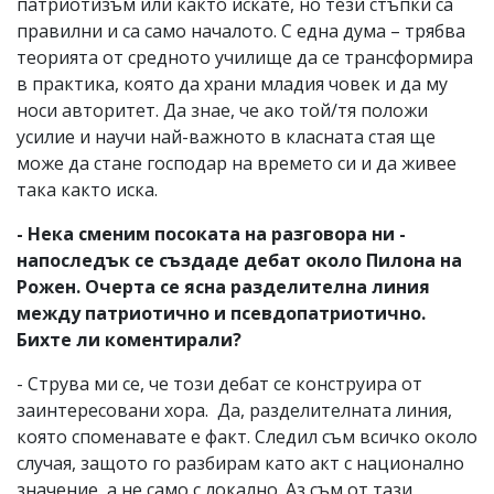
патриотизъм или както искате, но тези стъпки са
правилни и са само началото. С една дума – трябва
теорията от средното училище да се трансформира
в практика, която да храни младия човек и да му
носи авторитет. Да знае, че ако той/тя положи
усилие и научи най-важното в класната стая ще
може да стане господар на времето си и да живее
така както иска.
- Нека сменим посоката на разговора ни -
напоследък се създаде дебат около Пилона на
Рожен. Очерта се ясна разделителна линия
между патриотично и псевдопатриотично.
Бихте ли коментирали?
- Струва ми се, че този дебат се конструира от
заинтересовани хора. Да, разделителната линия,
която споменавате е факт. Следил съм всичко около
случая, защото го разбирам като акт с национално
значение, а не само с локално. Аз съм от тази