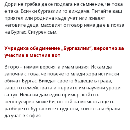
Дори не трябва да се подлага на съмнение, че това
е така. Всички бургазлии го виждаме. Питайте ваш
приятел или роднина къде учат или живеят
неговите деца, масовият отговор няма да е в полза
на Бургас. Сигурен съм.
Учредиха обединение „Бургазлии”, вероятно за
участие в местния вот
Второ – нямам версия, а имам визия. Искам да
започна с това, че повечето млади хора истински
обичат Бургас. Виждат своето бъдеще в града,
защото семействата и първите им научени уроци
са тук. Нека ви дам един пример, който е
непопулярен може би, но той на момента ще се
разбере от бургаските студенти, които са избрали
да учат в София.