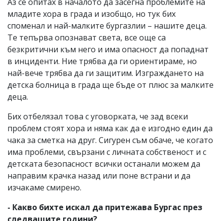
Аз се опитах в началото да засегна проблемите на
младите хора в града и изобщо, но тук бих
споменал и най-малките бургазлии – нашите деца.
Те тепърва опознават света, все още са
безкритични към него и има опасност да попаднат
в инциденти. Ние трябва да ги ориентираме, но
най-вече трябва да ги защитим. Изграждането на
детска болница в града ще бъде от плюс за малките
деца.
Бих отбелязал това с уговорката, че зад всеки
проблем стоят хора и няма как да е изгодно един да
чака за сметка на друг. Сигурен съм обаче, че когато
има проблеми, свързани с личната собственост и с
детската безопасност всички останали можем да
направим крачка назад или поне встрани и да
изчакаме смирено.
- Какво бихте искал да притежава Бургас през
следващите години?