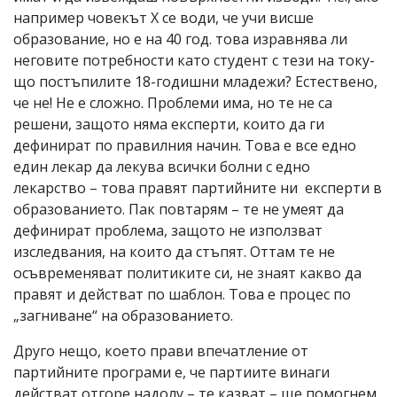
например човекът X се води, че учи висше
образование, но е на 40 год. това изравнява ли
неговите потребности като студент с тези на току-
що постъпилите 18-годишни младежи? Естествено,
че не! Не е сложно. Проблеми има, но те не са
решени, защото няма експерти, които да ги
дефинират по правилния начин. Това е все едно
един лекар да лекува всички болни с едно
лекарство – това правят партийните ни експерти в
образованието. Пак повтарям – те не умеят да
дефинират проблема, защото не използват
изследвания, на които да стъпят. Оттам те не
осъвременяват политиките си, не знаят какво да
правят и действат по шаблон. Това е процес по
„загниване“ на образованието.
Друго нещо, което прави впечатление от
партийните програми е, че партиите винаги
действат отгоре надолу – те казват – ще помогнем