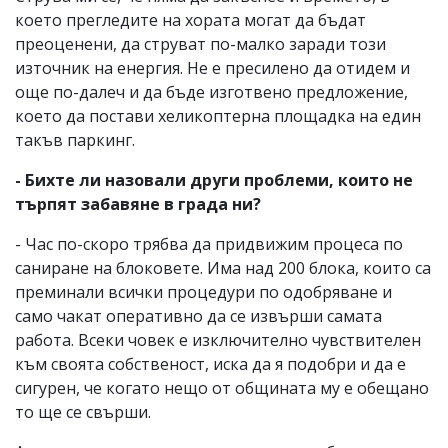
което прегледите на хората могат да бъдат
преоценени, да струват по-малко заради този
източник на енергия. Не е пресилено да отидем и
още по-далеч и да бъде изготвено предложение,
което да постави хеликоптерна площадка на един
такъв паркинг.
- Бихте ли назовали други проблеми, които не
търпят забавяне в града ни?
- Час по-скоро трябва да придвижим процеса по
саниране на блоковете. Има над 200 блока, които са
преминали всички процедури по одобряване и
само чакат оперативно да се извърши самата
работа. Всеки човек е изключително чувствителен
към своята собственост, иска да я подобри и да е
сигурен, че когато нещо от общината му е обещано
то ще се свърши.