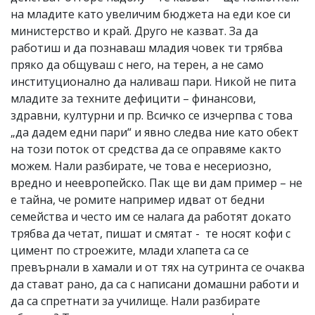
на младите като увеличим бюджета на еди кое си
министерство и край. Друго не казват. За да
работиш и да познаваш младия човек ти трябва
пряко да общуваш с него, на терен, а не само
институционално да наливаш пари. Никой не пита
младите за техните дефицити – финансови,
здравни, културни и пр. Всичко се изчерпва с това
„да дадем едни пари“ и явно следва ние като обект
на този поток от средства да се оправяме както
можем. Нали разбирате, че това е несериозно,
вредно и неевропейско. Пак ще ви дам пример – не
е тайна, че ромите например идват от бедни
семейства и често им се налага да работят докато
трябва да четат, пишат и смятат - те носят кофи с
цимент по строежите, млади хлапета са се
превърнали в хамали и от тях на сутринта се очаква
да стават рано, да са с написани домашни работи и
да са спретнати за училище. Нали разбирате