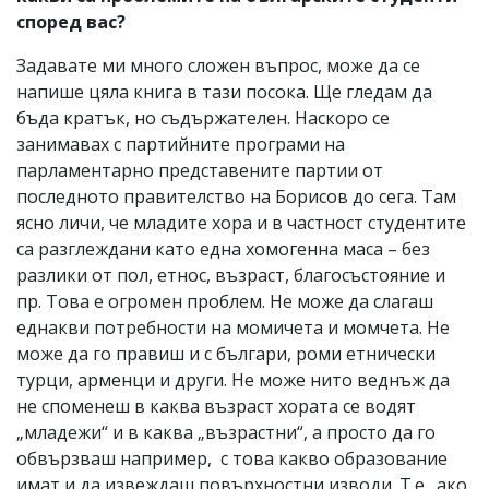
според вас?
Задавате ми много сложен въпрос, може да се
напише цяла книга в тази посока. Ще гледам да
бъда кратък, но съдържателен. Наскоро се
занимавах с партийните програми на
парламентарно представените партии от
последното правителство на Борисов до сега. Там
ясно личи, че младите хора и в частност студентите
са разглеждани като една хомогенна маса – без
разлики от пол, етнос, възраст, благосъстояние и
пр. Това е огромен проблем. Не може да слагаш
еднакви потребности на момичета и момчета. Не
може да го правиш и с българи, роми етнически
турци, арменци и други. Не може нито веднъж да
не споменеш в каква възраст хората се водят
„младежи“ и в каква „възрастни“, а просто да го
обвързваш например, с това какво образование
имат и да извеждаш повърхностни изводи. Т.е., ако