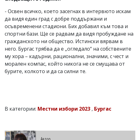
- Освен всичко, което засегнах в интервюто искам
да видя един град с добре поддържани и
осъвременени стадиони. Бих добавил към това и
спортни бази. Ще се радвам да видя пробуждане на
гражданското ни общество. Истински вярвам в
него. Бургас трябва да е „огледало“ на собствените
му хора – кадърни, рационални, значими, с чест и
морален компас, който никога не се смущава от
бурите, колкото и да са силни те.
В категории:
Местни избори 2023
,
Бургас
Автор