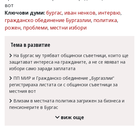
вот
Коментарите
Ключови думи:
бургас
,
иван ненков
,
интервю
,
под
статиите
гражданско обединение Бургазлии
,
политика
,
се
рожен
,
проблеми
,
местни избори
въвеждат
от
читателите
Тема в развитие
и
редакцията
На Бургас му трябват общински съветници, които ще
не
защитават интереса на гражданите, а не се явяват на
носи
избори само заради заплатата
отговорност
за
ПП МИР и Гражданско обединение „Бургазлии“
тях!
регистрираха листата си с общински съветници за
Ако
откриете
местния вот
обиден
Влизам в местната политика загрижен за бизнеса и
за
пенсионерите в Бургас
вас
коментар,
виж още
моля
сигнализирайте
ни!