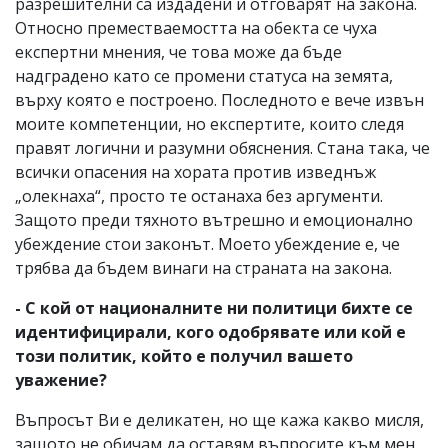
разрешителни са издадени и отговарят на закона.
Относно преместваемостта на обекта се чуха
експертни мнения, че това може да бъде
надградено като се промени статуса на земята,
върху която е построено. Последното е вече извън
моите компетенции, но експертите, които следя
правят логични и разумни обяснения. Стана така, че
всички опасения на хората против изведнъж
„олекнаха“, просто те останаха без аргументи.
Защото преди тяхното вътрешно и емоционално
убеждение стои законът. Моето убеждение е, че
трябва да бъдем винаги на страната на закона.
- С кой от националните ни политици бихте се
идентифицирали, кого одобрявате или кой е
този политик, който е получил вашето
уважение?
Въпросът Ви е деликатен, но ще кажа какво мисля,
защото не обичам да оставям въпросите към мен