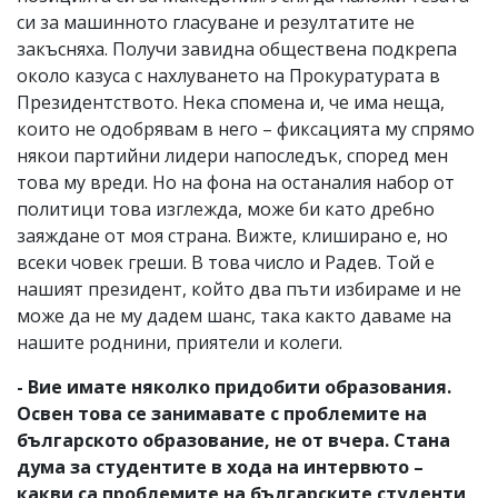
си за машинното гласуване и резултатите не
закъсняха. Получи завидна обществена подкрепа
около казуса с нахлуването на Прокуратурата в
Президентството. Нека спомена и, че има неща,
които не одобрявам в него – фиксацията му спрямо
някои партийни лидери напоследък, според мен
това му вреди. Но на фона на останалия набор от
политици това изглежда, може би като дребно
заяждане от моя страна. Вижте, клиширано е, но
всеки човек греши. В това число и Радев. Той е
нашият президент, който два пъти избираме и не
може да не му дадем шанс, така както даваме на
нашите роднини, приятели и колеги.
- Вие имате няколко придобити образования.
Освен това се занимавате с проблемите на
българското образование, не от вчера. Стана
дума за студентите в хода на интервюто –
какви са проблемите на българските студенти