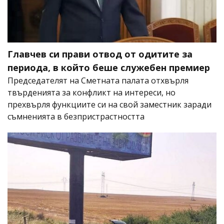
Главчев си прави отвод от одитите за
периода, в който беше служебен премиер
Председателят на Сметната палата отхвърля
твърденията за конфликт на интереси, но
прехвърля функциите си на свой заместник заради
съмненията в безпристрастността