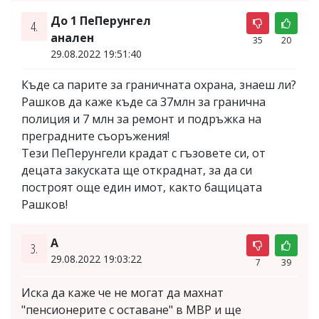
До 1 ПеПерунгел
4.
анален
35
20
29.08.2022 19:51:40
Къде са парите за граничната охрана, знаеш ли?
Рашков да каже къде са 37млн за гранична
полиция и 7 млн за ремонт и подръжка на
преградните съоръжения!
Тези ПеПерунгели крадат с гъзовете си, от
децата закуската ще откраднат, за да си
построят още един имот, както бащицата
Рашков!
А
3.
29.08.2022 19:03:22
7
39
Иска да каже че не могат да махнат
"пенсионерите с оставане" в МВР и ще