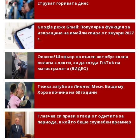
струват горивата днес
Google реже Gmail: Популярна функция за
изпращане на имейли спира от януари 2027
г.
Опасно! Шофьор на пълен автобус хвана
волана с лакти, за да гледа TikTok на
магистралата (ВИДЕО)
Тежка загуба за Лионел Меси: Баща му
Хорхе почина на 68 години
Главчев си прави отвод от одитите за
периода, в който беше служебен премиер