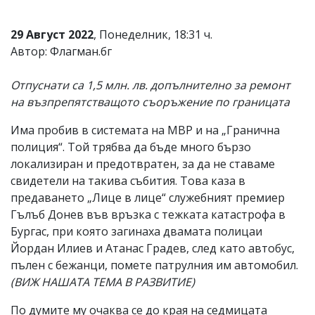
29 Август 2022
, Понеделник, 18:31 ч.
Автор: Флагман.бг
Отпуснати са 1,5 млн. лв. допълнително за ремонт
на възпрепятстващото съоръжение по границата
Има пробив в системата на МВР и на „Гранична
полиция“. Той трябва да бъде много бързо
локализиран и предотвратен, за да не ставаме
свидетели на такива събития. Това каза в
предаването „Лице в лице“ служебният премиер
Гълъб Донев във връзка с тежката катастрофа в
Бургас, при която загинаха двамата полицаи
Йордан Илиев и Атанас Градев, след като автобус,
пълен с бежанци, помете патрулния им автомобил.
(ВИЖ НАШАТА ТЕМА В РАЗВИТИЕ)
По думите му очаква се до края на седмицата