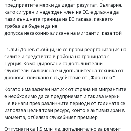
предприетите мерки да дадат резултат. България,
като сигурен и надежден член на ЕС, е длъжна да
пази външната граница на ЕС такава, каквато
трябва да бъде и да не
допуска незаконно влизане на мигранти, каза той.
Гълъб Донев съобщи, че се прави реорганизация на
силите и средствата в района на границата с
Турция. Командировани са допълнителни
служители, включена е и допълнителна техника от
дронове, поискано е съдействие от „Фронтекс“.
Когато има засилен натиск от страна на мигрантите
е необходимо да се предприемат и такива мерки.
Не винаги през различните периоди от годината се
използва целия този ресурс, който е активизиран в
момента, отбеляза служебният премиер.
Отпуснати са 1,5 млн. лв. допълнително за ремонт