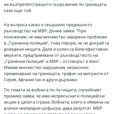
на възпрепятстващото съоръжение по границата,
каза още той.
На въпроса какво е свършило предишното
ръководство на МВР, Донев заяви: "При
положение, че има множество заварени проблеми
в „Гранична полиция“, това говори, че не докрай са
доведени нещата. Дали и колко са били ефективни
мерките, предприемани от ръководството на
„Гранична полиция“ и МВР – отговорът е ясен".
Имаме множество нарушения, незаконно
преминаване на границата, трафик на мигранти от
Сирия, Афганистан и други държави.
По темата за войната по пътищата, служебният
премиер заяви, че има непрекъснати полицейски
акции в цялата страна. Войната, която е обявена на
всички неизрядни шофьори, дава резултат. МВР