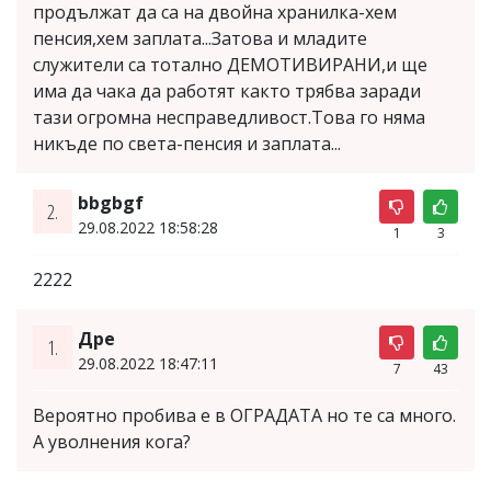
продължат да са на двойна хранилка-хем
пенсия,хем заплата...Затова и младите
служители са тотално ДЕМОТИВИРАНИ,и ще
има да чака да работят както трябва заради
тази огромна несправедливост.Това го няма
никъде по света-пенсия и заплата...
bbgbgf
2.
29.08.2022 18:58:28
1
3
2222
Дре
1.
29.08.2022 18:47:11
7
43
Вероятно пробива е в ОГРАДАТА но те са много.
А уволнения кога?