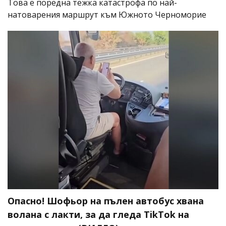
Това е поредна тежка катастрофа по най-
натоварения маршрут към Южното Черноморие
Опасно! Шофьор на пълен автобус хвана
волана с лакти, за да гледа TikTok на