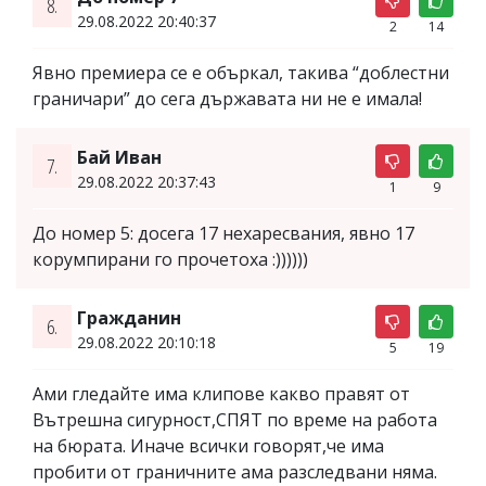
8.
29.08.2022 20:40:37
2
14
Явно премиера се е объркал, такива “доблестни
граничари” до сега държавата ни не е имала!
Бай Иван
7.
29.08.2022 20:37:43
1
9
До номер 5: досега 17 нехаресвания, явно 17
корумпирани го прочетоха :))))))
Гражданин
6.
29.08.2022 20:10:18
5
19
Ами гледайте има клипове какво правят от
Вътрешна сигурност,СПЯТ по време на работа
на бюрата. Иначе всички говорят,че има
пробити от граничните ама разследвани няма.