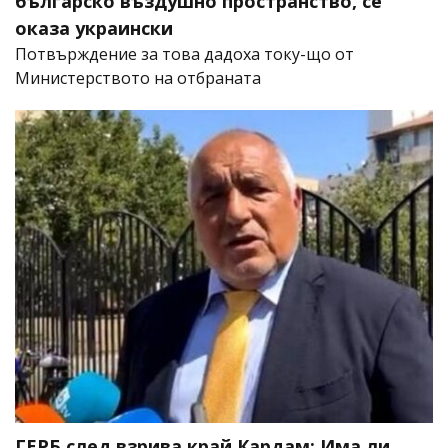
българско въздушно пространство, се
оказа украински
Потвърждение за това дадоха току-що от
Министерството на отбраната
ГЕРБ след взрива край Кардам: Има ли