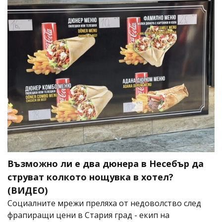
Възможно ли е два дюнера в Несебър да
струват колкото нощувка в хотел?
(ВИДЕО)
Социалните мрежи преляха от недоволство след
фрапиращи цени в Стария град - екип на