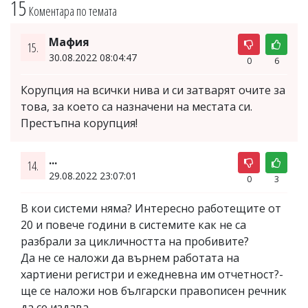
15
Коментара по темата
Мафия
15.
30.08.2022 08:04:47
0
6
Корупция на всички нива и си затварят очите за
това, за което са назначени на местата си.
Престъпна корупция!
...
14.
29.08.2022 23:07:01
0
3
В кои системи няма? Интересно работещите от
20 и повече години в системите как не са
разбрали за цикличността на пробивите?
Да не се наложи да върнем работата на
хартиени регистри и ежедневна им отчетност?-
ще се наложи нов български правописен речник
да се издава.