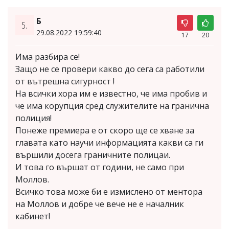
Б
5.
29.08.2022 19:59:40
17
20
Има разбира се!
Защо не се провери какво до сега са работили
от вътрешна сигурност !
На всички хора им е известно, че има пробив и
че има корупция сред служителите на гранична
полиция!
Понеже премиера е от скоро ще се хване за
главата като научи информацията какви са ги
вършили досега граничните полицаи.
И това го вършат от години, не само при
Моллов.
Всичко това може би е измислено от ментора
на Моллов и добре че вече не е началник
кабинет!