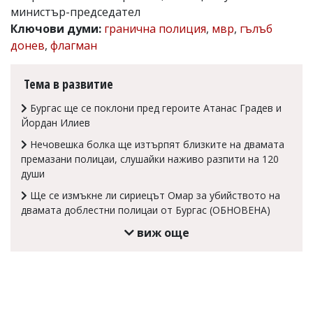
министър-председател
Коментарите
Ключови думи:
гранична полиция
,
мвр
,
гълъб
под
статиите
донев
,
флагман
се
въвеждат
от
Тема в развитие
читателите
и
Бургас ще се поклони пред героите Атанас Градев и
редакцията
Йордан Илиев
не
носи
Нечовешка болка ще изтърпят близките на двамата
отговорност
премазани полицаи, слушайки наживо разпити на 120
за
души
тях!
Ако
Ще се измъкне ли сириецът Омар за убийството на
откриете
двамата доблестни полицаи от Бургас (ОБНОВЕНА)
обиден
за
виж още
вас
коментар,
моля
сигнализирайте
ни!