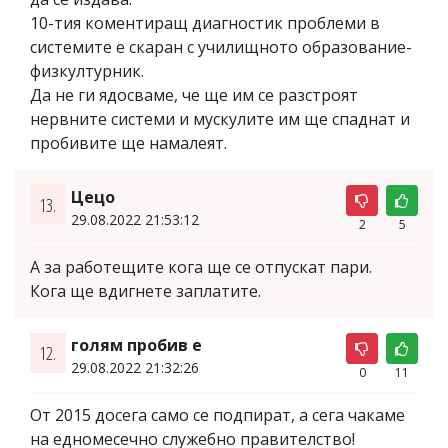
10-тия коментиращ диагностик проблеми в
системите е скаран с училищното образование-
физкултурник.
Да не ги ядосваме, че ще им се разстроят
нервните системи и мускулите им ще спаднат и
пробивите ще намалеят.
Цецо
13.
29.08.2022 21:53:12
2
5
А за работещите кога ще се отпускат пари.
Кога ще вдигнете заплатите.
голям пробив е
12.
29.08.2022 21:32:26
0
11
От 2015 досега само се подпират, а сега чакаме
на едномесечно служебно правителство!