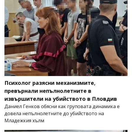
Психолог разясни механизмите,
превърнали непълнолетните в
извършители на убийството в Пловдив
Даниел Генков обясни как груповата динамика е
довела непълнолетните до убийството на
Младежкия хълм