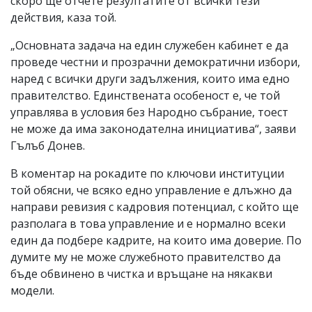
скоро ще отчете резултатите от всички тези
действия, каза той.
„Основната задача на един служебен кабинет е да
проведе честни и прозрачни демократични избори,
наред с всички други задължения, които има едно
правителство. Единствената особеност е, че той
управлява в условия без Народно събрание, тоест
не може да има законодателна инициатива“, заяви
Гълъб Донев.
В коментар на рокадите по ключови институции
той обясни, че всяко едно управление е длъжно да
направи ревизия с кадровия потенциал, с който ще
разполага в това управление и е нормално всеки
един да подбере кадрите, на които има доверие. По
думите му не може служебното правителство да
бъде обвинено в чистка и връщане на някакви
модели.