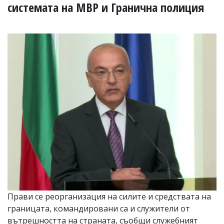
УКРАЙНА
системата на МВР и Гранична полиция
СПОРТ
РАЗСЛЕДВАНЕ
БИЗНЕС
ЮГ
Управители:
Веселин
Василев,
email:
v.vasilev@flagman.bg
Катя
Касабова,
еmail:
k.kassabova@flagman.bg
Главен
редактор:
Иван
Прави се реорганизация на силите и средствата на
Колев,
границата, командировани са и служители от
email:
office@flagman.bg
вътрешността на страната, съобщи служебният